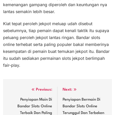
kemenangan gampang diperoleh dan keuntungan nya
lantas semakin lebih besar.
Kiat tepat peroleh jekpot meluap udah disebut
sebelumnya, tiap pemain dapat kenali taktik itu supaya
peluang peroleh jekpot lantas ringan. Bandar slots
online terhebat serta paling populer bakal memberinya
kesempatan di pemain buat temukan jekpot itu. Bandar
itu sudah sediakan permainan slots jekpot berlimpah
fair-play.
Post
Previous:
Next:
navigation
Penyiapan Main Di
Penyiapan Bermain Di
Bandar Slots Online
Bandar Slots Online
Terbaik Dan Paling
Terunggul Dan Terbeken