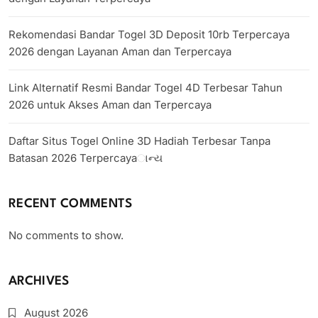
Rekomendasi Bandar Togel 3D Deposit 10rb Terpercaya
2026 dengan Layanan Aman dan Terpercaya
Link Alternatif Resmi Bandar Togel 4D Terbesar Tahun
2026 untuk Akses Aman dan Terpercaya
Daftar Situs Togel Online 3D Hadiah Terbesar Tanpa
Batasan 2026 Terpercayaાન્ય
RECENT COMMENTS
No comments to show.
ARCHIVES
August 2026