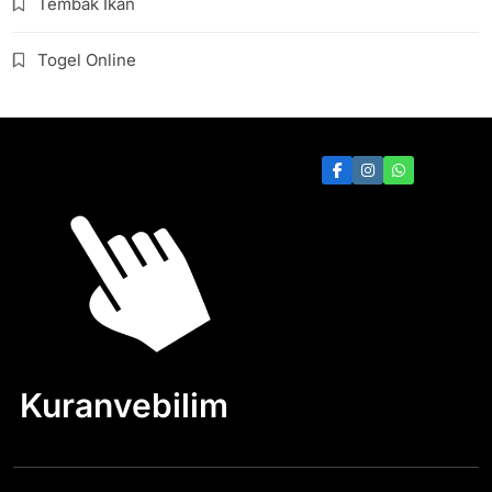
Tembak Ikan
Togel Online
Kuranvebilim