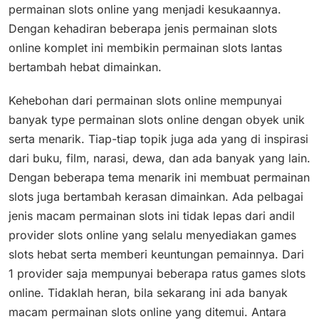
permainan slots online yang menjadi kesukaannya.
Dengan kehadiran beberapa jenis permainan slots
online komplet ini membikin permainan slots lantas
bertambah hebat dimainkan.
Kehebohan dari permainan slots online mempunyai
banyak type permainan slots online dengan obyek unik
serta menarik. Tiap-tiap topik juga ada yang di inspirasi
dari buku, film, narasi, dewa, dan ada banyak yang lain.
Dengan beberapa tema menarik ini membuat permainan
slots juga bertambah kerasan dimainkan. Ada pelbagai
jenis macam permainan slots ini tidak lepas dari andil
provider slots online yang selalu menyediakan games
slots hebat serta memberi keuntungan pemainnya. Dari
1 provider saja mempunyai beberapa ratus games slots
online. Tidaklah heran, bila sekarang ini ada banyak
macam permainan slots online yang ditemui. Antara