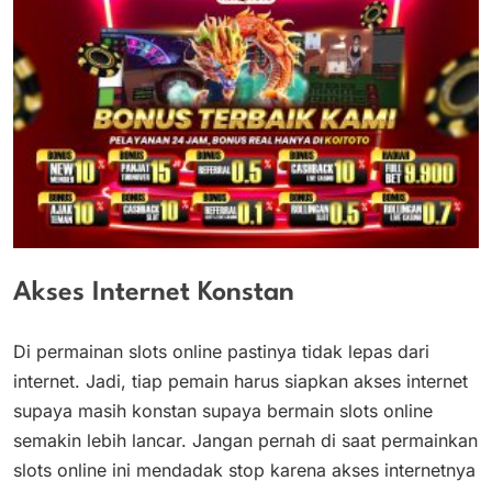
Akses Internet Konstan
Di permainan slots online pastinya tidak lepas dari
internet. Jadi, tiap pemain harus siapkan akses internet
supaya masih konstan supaya bermain slots online
semakin lebih lancar. Jangan pernah di saat permainkan
slots online ini mendadak stop karena akses internetnya