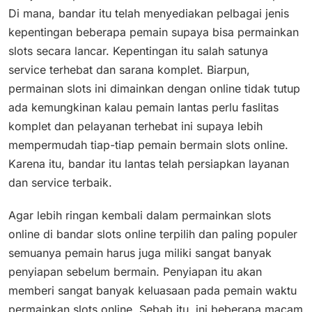
Di mana, bandar itu telah menyediakan pelbagai jenis
kepentingan beberapa pemain supaya bisa permainkan
slots secara lancar. Kepentingan itu salah satunya
service terhebat dan sarana komplet. Biarpun,
permainan slots ini dimainkan dengan online tidak tutup
ada kemungkinan kalau pemain lantas perlu faslitas
komplet dan pelayanan terhebat ini supaya lebih
mempermudah tiap-tiap pemain bermain slots online.
Karena itu, bandar itu lantas telah persiapkan layanan
dan service terbaik.
Agar lebih ringan kembali dalam permainkan slots
online di bandar slots online terpilih dan paling populer
semuanya pemain harus juga miliki sangat banyak
penyiapan sebelum bermain. Penyiapan itu akan
memberi sangat banyak keluasaan pada pemain waktu
permainkan slots online. Sebab itu, ini beberapa macam