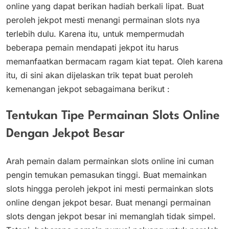
online yang dapat berikan hadiah berkali lipat. Buat
peroleh jekpot mesti menangi permainan slots nya
terlebih dulu. Karena itu, untuk mempermudah
beberapa pemain mendapati jekpot itu harus
memanfaatkan bermacam ragam kiat tepat. Oleh karena
itu, di sini akan dijelaskan trik tepat buat peroleh
kemenangan jekpot sebagaimana berikut :
Tentukan Tipe Permainan Slots Online
Dengan Jekpot Besar
Arah pemain dalam permainkan slots online ini cuman
pengin temukan pemasukan tinggi. Buat memainkan
slots hingga peroleh jekpot ini mesti permainkan slots
online dengan jekpot besar. Buat menangi permainan
slots dengan jekpot besar ini memanglah tidak simpel.