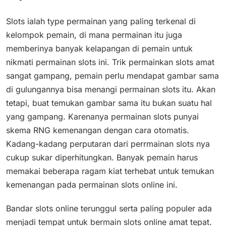
Slots ialah type permainan yang paling terkenal di
kelompok pemain, di mana permainan itu juga
memberinya banyak kelapangan di pemain untuk
nikmati permainan slots ini. Trik permainkan slots amat
sangat gampang, pemain perlu mendapat gambar sama
di gulungannya bisa menangi permainan slots itu. Akan
tetapi, buat temukan gambar sama itu bukan suatu hal
yang gampang. Karenanya permainan slots punyai
skema RNG kemenangan dengan cara otomatis.
Kadang-kadang perputaran dari perrmainan slots nya
cukup sukar diperhitungkan. Banyak pemain harus
memakai beberapa ragam kiat terhebat untuk temukan
kemenangan pada permainan slots online ini.
Bandar slots online terunggul serta paling populer ada
menjadi tempat untuk bermain slots online amat tepat.