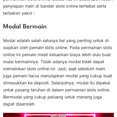
penyiapan main di bandar slots online terhebat serta
terbeken yakni :
Modal Bermain
Modal adalah salah satunya hal yang penting untuk di
siapkan oleh pemain slots online. Pada permainan slots
online ini pemain mesti keluarkan biaya lebih dulu buat
mulai bermainnya. Tidak adanya modal tidak dapat
memainkan slots online ini. Jadi, saat sebelum main
juga pemain harus menyiapkan modal yang cukup buat
dimasukkan ke deposit. Selanjutnya, modal itu dipakai
untuk pasang taruhan di dalam permainan slots online.
Bermodal yang cukup peluang untuk menang juga
dapat diperoleh.