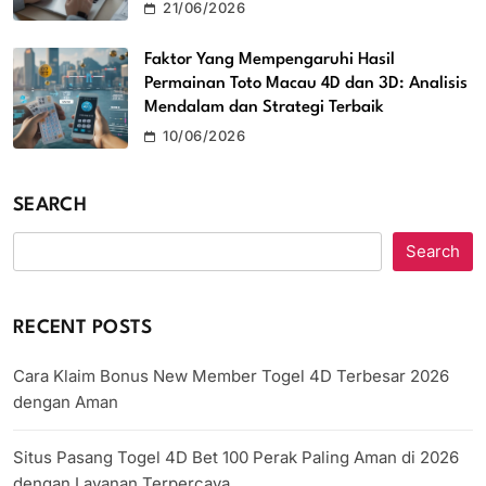
21/06/2026
Faktor Yang Mempengaruhi Hasil
Permainan Toto Macau 4D dan 3D: Analisis
Mendalam dan Strategi Terbaik
10/06/2026
SEARCH
Search
RECENT POSTS
Cara Klaim Bonus New Member Togel 4D Terbesar 2026
dengan Aman
Situs Pasang Togel 4D Bet 100 Perak Paling Aman di 2026
dengan Layanan Terpercaya