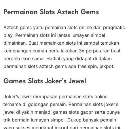
Permainan Slots Aztech Gems
Aztech gems yaitu pemainan slots online dari pragmatic
play. Permainan slots ini lantas lumayan simpel
dimainkan. Buat memainkan slots ini sampai temukan
kemenangan cuman perlu lakukan 3x perputaran buat
peroleh ikon sama. Hadiah yang didapat di dalam
permainan slots aztech gems ada free spin, jekpot.
Games Slots Joker’s Jewel
Joker’s jewel merupakan permainan slots online
ternama di golongan pemain. Permainan slots joker’s
jewel di yakin menjadi games slots gacor serta punya
trik bermain lumayan simpel. Cukup banyak pemain
yang sukses mendapat jekpot dari permainan slots ini.