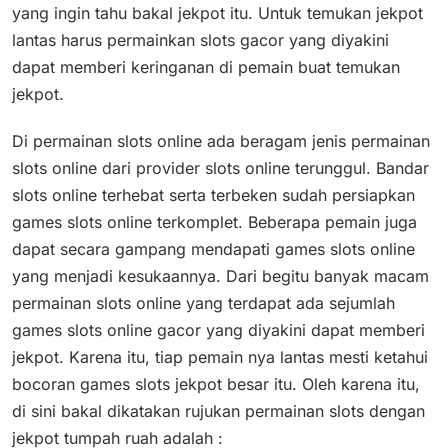
yang ingin tahu bakal jekpot itu. Untuk temukan jekpot
lantas harus permainkan slots gacor yang diyakini
dapat memberi keringanan di pemain buat temukan
jekpot.
Di permainan slots online ada beragam jenis permainan
slots online dari provider slots online terunggul. Bandar
slots online terhebat serta terbeken sudah persiapkan
games slots online terkomplet. Beberapa pemain juga
dapat secara gampang mendapati games slots online
yang menjadi kesukaannya. Dari begitu banyak macam
permainan slots online yang terdapat ada sejumlah
games slots online gacor yang diyakini dapat memberi
jekpot. Karena itu, tiap pemain nya lantas mesti ketahui
bocoran games slots jekpot besar itu. Oleh karena itu,
di sini bakal dikatakan rujukan permainan slots dengan
jekpot tumpah ruah adalah :