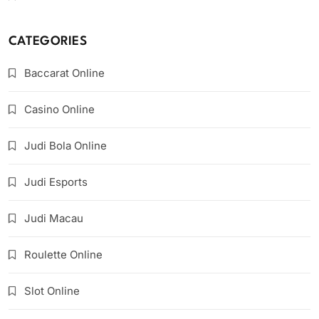
CATEGORIES
Baccarat Online
Casino Online
Judi Bola Online
Judi Esports
Judi Macau
Roulette Online
Slot Online