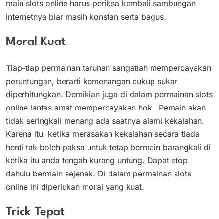
main slots online harus periksa kembali sambungan
internetnya biar masih konstan serta bagus.
Moral Kuat
Tiap-tiap permainan taruhan sangatlah mempercayakan
peruntungan, berarti kemenangan cukup sukar
diperhitungkan. Demikian juga di dalam permainan slots
online lantas amat mempercayakan hoki. Pemain akan
tidak seringkali menang ada saatnya alami kekalahan.
Karena itu, ketika merasakan kekalahan secara tiada
henti tak boleh paksa untuk tetap bermain barangkali di
ketika itu anda tengah kurang untung. Dapat stop
dahulu bermain sejenak. Di dalam permainan slots
online ini diperlukan moral yang kuat.
Trick Tepat