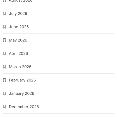
August 2026
July 2026
June 2026
May 2026
April 2026
March 2026
February 2026
January 2026
December 2025