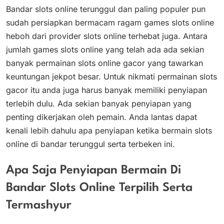
Bandar slots online terunggul dan paling populer pun
sudah persiapkan bermacam ragam games slots online
heboh dari provider slots online terhebat juga. Antara
jumlah games slots online yang telah ada ada sekian
banyak permainan slots online gacor yang tawarkan
keuntungan jekpot besar. Untuk nikmati permainan slots
gacor itu anda juga harus banyak memiliki penyiapan
terlebih dulu. Ada sekian banyak penyiapan yang
penting dikerjakan oleh pemain. Anda lantas dapat
kenali lebih dahulu apa penyiapan ketika bermain slots
online di bandar terunggul serta terbeken ini.
Apa Saja Penyiapan Bermain Di
Bandar Slots Online Terpilih Serta
Termashyur