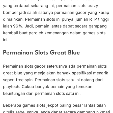
yang terdapat sekarang ini, permainan slots crazy
bomber jadi salah satunya permainan gacor yang kerap
dimainkan. Permainan slots ini punyai jumlah RTP tinggi
ialah 96%. Jadi, pemain lantas dapat secara gampang
kembali buat peroleh kemenangan dalam games slots
ini.
Permainan Slots Great Blue
Permainan slots gacor seterusnya ada permainan slots
great blue yang menjajakan banyak spesifikasi menarik
seperi free spin. Permainan slots satu ini datang dari
playtech. Cukup banyak pemain yang temukan
keuntungan dari permainan slots satu ini.
Beberapa games slots jekpot paling besar lantas telah
ditulis sebelumnya, anda dapat secara gampang nikmati