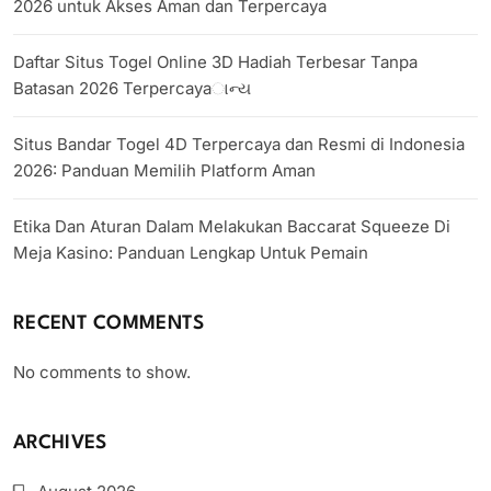
2026 untuk Akses Aman dan Terpercaya
Daftar Situs Togel Online 3D Hadiah Terbesar Tanpa
Batasan 2026 Terpercayaાન્ય
Situs Bandar Togel 4D Terpercaya dan Resmi di Indonesia
2026: Panduan Memilih Platform Aman
Etika Dan Aturan Dalam Melakukan Baccarat Squeeze Di
Meja Kasino: Panduan Lengkap Untuk Pemain
RECENT COMMENTS
No comments to show.
ARCHIVES