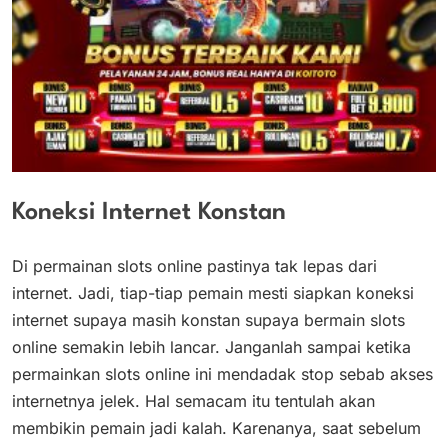
Koneksi Internet Konstan
Di permainan slots online pastinya tak lepas dari
internet. Jadi, tiap-tiap pemain mesti siapkan koneksi
internet supaya masih konstan supaya bermain slots
online semakin lebih lancar. Janganlah sampai ketika
permainkan slots online ini mendadak stop sebab akses
internetnya jelek. Hal semacam itu tentulah akan
membikin pemain jadi kalah. Karenanya, saat sebelum