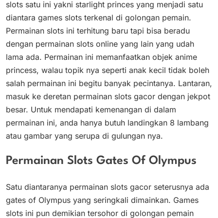
slots satu ini yakni starlight princes yang menjadi satu
diantara games slots terkenal di golongan pemain.
Permainan slots ini terhitung baru tapi bisa beradu
dengan permainan slots online yang lain yang udah
lama ada. Permainan ini memanfaatkan objek anime
princess, walau topik nya seperti anak kecil tidak boleh
salah permainan ini begitu banyak pecintanya. Lantaran,
masuk ke deretan permainan slots gacor dengan jekpot
besar. Untuk mendapati kemenangan di dalam
permainan ini, anda hanya butuh landingkan 8 lambang
atau gambar yang serupa di gulungan nya.
Permainan Slots Gates Of Olympus
Satu diantaranya permainan slots gacor seterusnya ada
gates of Olympus yang seringkali dimainkan. Games
slots ini pun demikian tersohor di golongan pemain