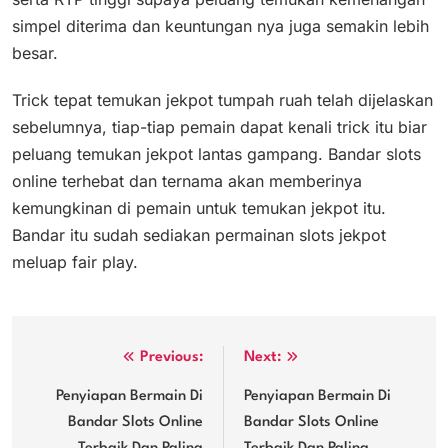
simpel diterima dan keuntungan nya juga semakin lebih
besar.
Trick tepat temukan jekpot tumpah ruah telah dijelaskan
sebelumnya, tiap-tiap pemain dapat kenali trick itu biar
peluang temukan jekpot lantas gampang. Bandar slots
online terhebat dan ternama akan memberinya
kemungkinan di pemain untuk temukan jekpot itu.
Bandar itu sudah sediakan permainan slots jekpot
meluap fair play.
Post
Previous:
Next:
navigation
Penyiapan Bermain Di
Penyiapan Bermain Di
Bandar Slots Online
Bandar Slots Online