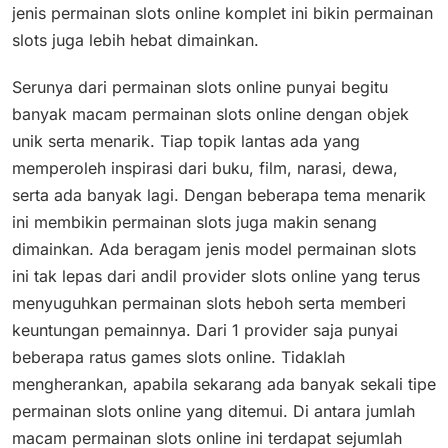
jenis permainan slots online komplet ini bikin permainan
slots juga lebih hebat dimainkan.
Serunya dari permainan slots online punyai begitu
banyak macam permainan slots online dengan objek
unik serta menarik. Tiap topik lantas ada yang
memperoleh inspirasi dari buku, film, narasi, dewa,
serta ada banyak lagi. Dengan beberapa tema menarik
ini membikin permainan slots juga makin senang
dimainkan. Ada beragam jenis model permainan slots
ini tak lepas dari andil provider slots online yang terus
menyuguhkan permainan slots heboh serta memberi
keuntungan pemainnya. Dari 1 provider saja punyai
beberapa ratus games slots online. Tidaklah
mengherankan, apabila sekarang ada banyak sekali tipe
permainan slots online yang ditemui. Di antara jumlah
macam permainan slots online ini terdapat sejumlah