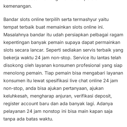
kemenangan.
Bandar slots online terpilih serta termashyur yaitu
tempat terbaik buat memainkan slots online ini.
Masalahnya bandar itu udah persiapkan pelbagai ragam
kepentingan banyak pemain supaya dapat permainkan
slots secara lancar. Seperti sediakan servis terbaik yang
bekerja waktu 24 jam non-stop. Service itu lantas telah
disokong oleh layanan konsumen profesional yang siap
menolong pemain. Tiap pemain bisa mengabari layanan
konsumen itu lewat spesifikasi live chat online 24 jam
non-stop, anda bisa ajukan pertanyaan, ajukan
keluhkesah, mengharap anjuran, verifikasi deposit,
register account baru dan ada banyak lagi. Adanya
pelayanan 24 jam nonstop ini bisa main kapan saja
tanpa ada batas waktu.