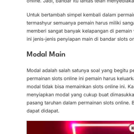
online. Jadi, bandar itu lantas telah menyediak
Untuk bertambah simpel kembali dalam permainkan
termashyur semuanya pemain harus miliki sang
memberi sangat banyak kelapangan di pemain wa
ini jenis-jenis penyiapan main di bandar slots o
Modal Main
Modal adalah salah satunya soal yang begitu pe
permainan slots online ini pemain harus keluar
modal tidak bisa memainkan slots online ini. K
menyiapkan modal yang cukup buat dimasukkan 
pasang taruhan dalam permainan slots online.
dapat didapat.