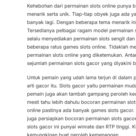
Kehebohan dari permainan slots online punya 
menarik serta unik. Tiap-tiap obyek juga ada yan
banyak lagi. Dengan beberapa tema menarik ini 
Tersedianya pelbagai ragam model permainan slot
selalu menyediakan permainan slots sengit dan 
beberapa ratus games slots online. Tidaklah m
permainan slots online yang diketemukan. Antar
sejumlah permainan slots gacor yang diyakini b
Untuk pemain yang udah lama terjun di dalam p
arti gacor itu. Slots gacor yaitu permainan mu
pemain juga akan tambah gampang peroleh keun
mesti tahu lebih dahulu bocoran permainan slo
online pastinya ada banyak games slots gacor. 
juga persiapkan bocoran permainan slots gaco
slots gacor ini punyai winrate dan RTP tinggi.
kemungkinan buat peroleh kemenangan.