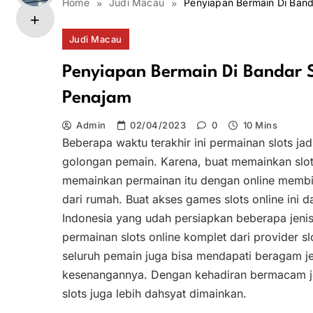
Home
Judi Macau
Penyiapan Bermain Di Band
Judi Macau
Penyiapan Bermain Di Bandar S
Penajam
Admin
02/04/2023
0
10 Mins
Beberapa waktu terakhir ini permainan slots jad
golongan pemain. Karena, buat memainkan slots
memainkan permainan itu dengan online membik
dari rumah. Buat akses games slots online ini da
Indonesia yang udah persiapkan beberapa jenis
permainan slots online komplet dari provider sl
seluruh pemain juga bisa mendapati beragam je
kesenangannya. Dengan kehadiran bermacam je
slots juga lebih dahsyat dimainkan.