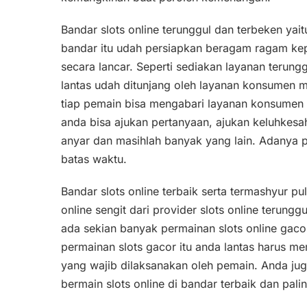
Bandar slots online terunggul dan terbeken yait
bandar itu udah persiapkan beragam ragam kep
secara lancar. Seperti sediakan layanan terung
lantas udah ditunjang oleh layanan konsumen 
tiap pemain bisa mengabari layanan konsumen it
anda bisa ajukan pertanyaan, ajukan keluhkesah
anyar dan masihlah banyak yang lain. Adanya p
batas waktu.
Bandar slots online terbaik serta termashyur 
online sengit dari provider slots online terung
ada sekian banyak permainan slots online gaco
permainan slots gacor itu anda lantas harus me
yang wajib dilaksanakan oleh pemain. Anda jug
bermain slots online di bandar terbaik dan palin