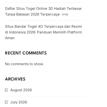
Daftar Situs Togel Online 3D Hadiah Terbesar
Tanpa Batasan 2026 Terpercayaાન્ય
Situs Bandar Togel 4D Terpercaya dan Resmi
di Indonesia 2026: Panduan Memilih Platform
Aman
RECENT COMMENTS
No comments to show.
ARCHIVES
August 2026
July 2026