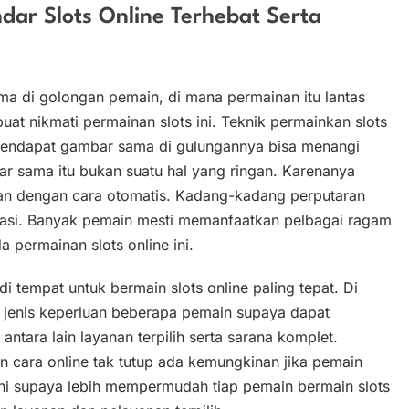
dar Slots Online Terhebat Serta
a di golongan pemain, di mana permainan itu lantas
t nikmati permainan slots ini. Teknik permainkan slots
mendapat gambar sama di gulungannya bisa menangi
ar sama itu bukan suatu hal yang ringan. Karenanya
n dengan cara otomatis. Kadang-kadang perputaran
ipasi. Banyak pemain mesti memanfaatkan pelbagai ragam
 permainan slots online ini.
adi tempat untuk bermain slots online paling tepat. Di
 jenis keperluan beberapa pemain supaya dapat
antara lain layanan terpilih serta sarana komplet.
n cara online tak tutup ada kemungkinan jika pemain
h ini supaya lebih mempermudah tiap pemain bermain slots