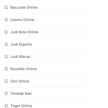
Baccarat Online
Casino Online
Judi Bola Online
Judi Esports
Judi Macau
Roulette Online
Slot Online
Tembak Ikan
Togel Online