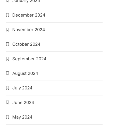
January 2025
December 2024
November 2024
October 2024
September 2024
August 2024
July 2024
June 2024
May 2024