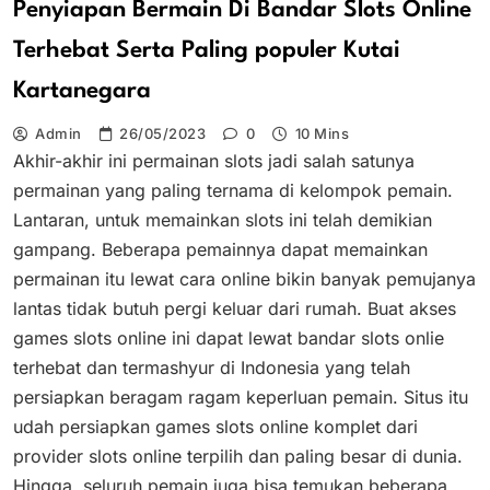
Penyiapan Bermain Di Bandar Slots Online
Terhebat Serta Paling populer Kutai
Kartanegara
Admin
26/05/2023
0
10 Mins
Akhir-akhir ini permainan slots jadi salah satunya
permainan yang paling ternama di kelompok pemain.
Lantaran, untuk memainkan slots ini telah demikian
gampang. Beberapa pemainnya dapat memainkan
permainan itu lewat cara online bikin banyak pemujanya
lantas tidak butuh pergi keluar dari rumah. Buat akses
games slots online ini dapat lewat bandar slots onlie
terhebat dan termashyur di Indonesia yang telah
persiapkan beragam ragam keperluan pemain. Situs itu
udah persiapkan games slots online komplet dari
provider slots online terpilih dan paling besar di dunia.
Hingga, seluruh pemain juga bisa temukan beberapa