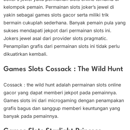
kelompok pemain. Permainan slots joker’s jewel di
yakin sebagai games slots gacor serta miliki trik
bermain cukuplah sederhana. Banyak pemain pula yang
sukses mendapati jekpot dari permainan slots ini.
Jokers jewel asal dari provider slots pragmatic.
Penampilan grafis dari permainan slots ini tidak perlu
dikuatirkan kembali.
Games Slots Cossack : The Wild Hunt
Cossack : the wild hunt adalah permainan slots online
gacor yang dapat memberi jekpot pada pemainnya.
Games slots ini dari microgaming dengan penampakan
grafis bagus dan sanggup memberi keuntungan yang
banyak pada pemainnya.