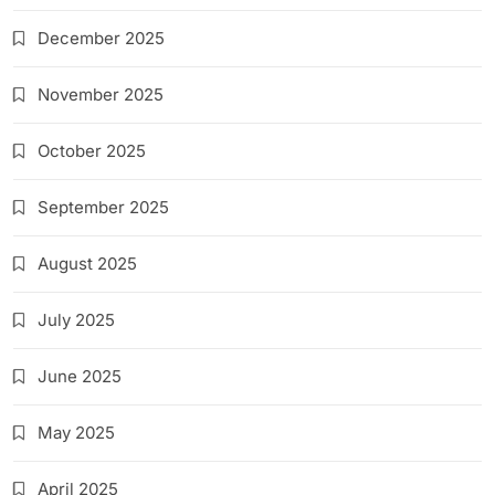
December 2025
November 2025
October 2025
September 2025
August 2025
July 2025
June 2025
May 2025
April 2025