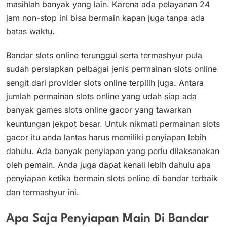
masihlah banyak yang lain. Karena ada pelayanan 24
jam non-stop ini bisa bermain kapan juga tanpa ada
batas waktu.
Bandar slots online terunggul serta termashyur pula
sudah persiapkan pelbagai jenis permainan slots online
sengit dari provider slots online terpilih juga. Antara
jumlah permainan slots online yang udah siap ada
banyak games slots online gacor yang tawarkan
keuntungan jekpot besar. Untuk nikmati permainan slots
gacor itu anda lantas harus memiliki penyiapan lebih
dahulu. Ada banyak penyiapan yang perlu dilaksanakan
oleh pemain. Anda juga dapat kenali lebih dahulu apa
penyiapan ketika bermain slots online di bandar terbaik
dan termashyur ini.
Apa Saja Penyiapan Main Di Bandar