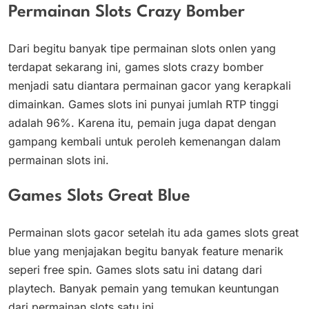
Permainan Slots Crazy Bomber
Dari begitu banyak tipe permainan slots onlen yang
terdapat sekarang ini, games slots crazy bomber
menjadi satu diantara permainan gacor yang kerapkali
dimainkan. Games slots ini punyai jumlah RTP tinggi
adalah 96%. Karena itu, pemain juga dapat dengan
gampang kembali untuk peroleh kemenangan dalam
permainan slots ini.
Games Slots Great Blue
Permainan slots gacor setelah itu ada games slots great
blue yang menjajakan begitu banyak feature menarik
seperi free spin. Games slots satu ini datang dari
playtech. Banyak pemain yang temukan keuntungan
dari permainan slots satu ini.