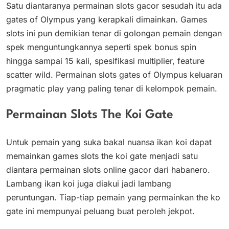
Satu diantaranya permainan slots gacor sesudah itu ada
gates of Olympus yang kerapkali dimainkan. Games
slots ini pun demikian tenar di golongan pemain dengan
spek menguntungkannya seperti spek bonus spin
hingga sampai 15 kali, spesifikasi multiplier, feature
scatter wild. Permainan slots gates of Olympus keluaran
pragmatic play yang paling tenar di kelompok pemain.
Permainan Slots The Koi Gate
Untuk pemain yang suka bakal nuansa ikan koi dapat
memainkan games slots the koi gate menjadi satu
diantara permainan slots online gacor dari habanero.
Lambang ikan koi juga diakui jadi lambang
peruntungan. Tiap-tiap pemain yang permainkan the ko
gate ini mempunyai peluang buat peroleh jekpot.