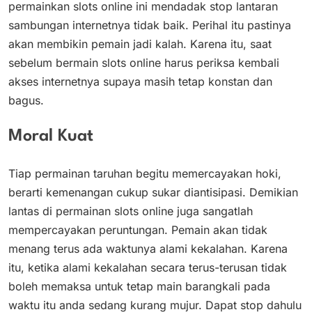
permainkan slots online ini mendadak stop lantaran
sambungan internetnya tidak baik. Perihal itu pastinya
akan membikin pemain jadi kalah. Karena itu, saat
sebelum bermain slots online harus periksa kembali
akses internetnya supaya masih tetap konstan dan
bagus.
Moral Kuat
Tiap permainan taruhan begitu memercayakan hoki,
berarti kemenangan cukup sukar diantisipasi. Demikian
lantas di permainan slots online juga sangatlah
mempercayakan peruntungan. Pemain akan tidak
menang terus ada waktunya alami kekalahan. Karena
itu, ketika alami kekalahan secara terus-terusan tidak
boleh memaksa untuk tetap main barangkali pada
waktu itu anda sedang kurang mujur. Dapat stop dahulu