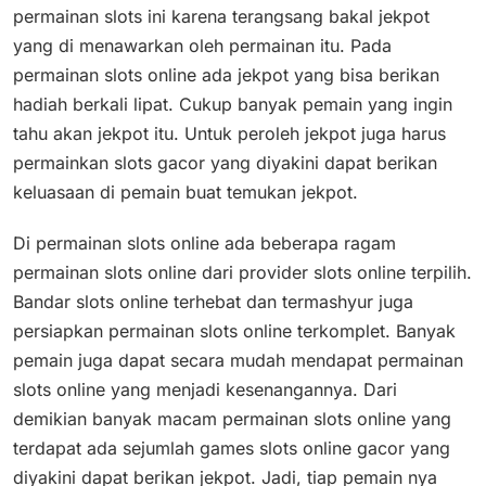
permainan slots ini karena terangsang bakal jekpot
yang di menawarkan oleh permainan itu. Pada
permainan slots online ada jekpot yang bisa berikan
hadiah berkali lipat. Cukup banyak pemain yang ingin
tahu akan jekpot itu. Untuk peroleh jekpot juga harus
permainkan slots gacor yang diyakini dapat berikan
keluasaan di pemain buat temukan jekpot.
Di permainan slots online ada beberapa ragam
permainan slots online dari provider slots online terpilih.
Bandar slots online terhebat dan termashyur juga
persiapkan permainan slots online terkomplet. Banyak
pemain juga dapat secara mudah mendapat permainan
slots online yang menjadi kesenangannya. Dari
demikian banyak macam permainan slots online yang
terdapat ada sejumlah games slots online gacor yang
diyakini dapat berikan jekpot. Jadi, tiap pemain nya