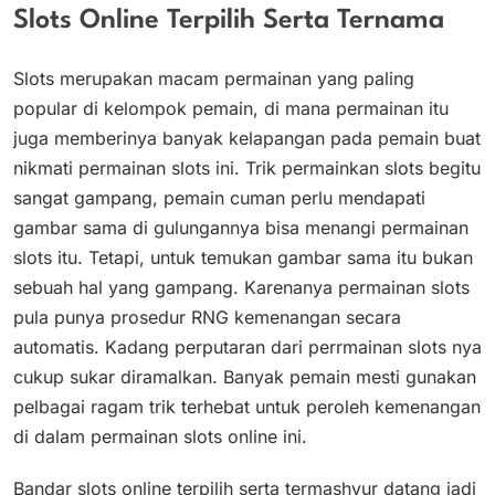
Slots Online Terpilih Serta Ternama
Slots merupakan macam permainan yang paling
popular di kelompok pemain, di mana permainan itu
juga memberinya banyak kelapangan pada pemain buat
nikmati permainan slots ini. Trik permainkan slots begitu
sangat gampang, pemain cuman perlu mendapati
gambar sama di gulungannya bisa menangi permainan
slots itu. Tetapi, untuk temukan gambar sama itu bukan
sebuah hal yang gampang. Karenanya permainan slots
pula punya prosedur RNG kemenangan secara
automatis. Kadang perputaran dari perrmainan slots nya
cukup sukar diramalkan. Banyak pemain mesti gunakan
pelbagai ragam trik terhebat untuk peroleh kemenangan
di dalam permainan slots online ini.
Bandar slots online terpilih serta termashyur datang jadi