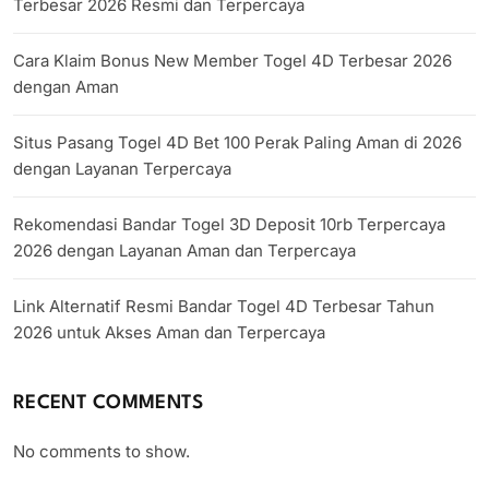
Terbesar 2026 Resmi dan Terpercaya
Cara Klaim Bonus New Member Togel 4D Terbesar 2026
dengan Aman
Situs Pasang Togel 4D Bet 100 Perak Paling Aman di 2026
dengan Layanan Terpercaya
Rekomendasi Bandar Togel 3D Deposit 10rb Terpercaya
2026 dengan Layanan Aman dan Terpercaya
Link Alternatif Resmi Bandar Togel 4D Terbesar Tahun
2026 untuk Akses Aman dan Terpercaya
RECENT COMMENTS
No comments to show.