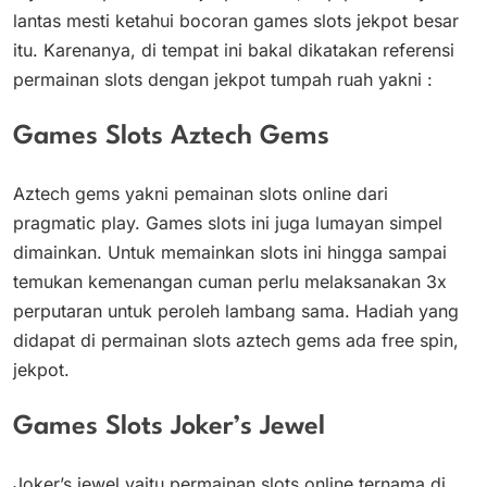
lantas mesti ketahui bocoran games slots jekpot besar
itu. Karenanya, di tempat ini bakal dikatakan referensi
permainan slots dengan jekpot tumpah ruah yakni :
Games Slots Aztech Gems
Aztech gems yakni pemainan slots online dari
pragmatic play. Games slots ini juga lumayan simpel
dimainkan. Untuk memainkan slots ini hingga sampai
temukan kemenangan cuman perlu melaksanakan 3x
perputaran untuk peroleh lambang sama. Hadiah yang
didapat di permainan slots aztech gems ada free spin,
jekpot.
Games Slots Joker’s Jewel
Joker’s jewel yaitu permainan slots online ternama di