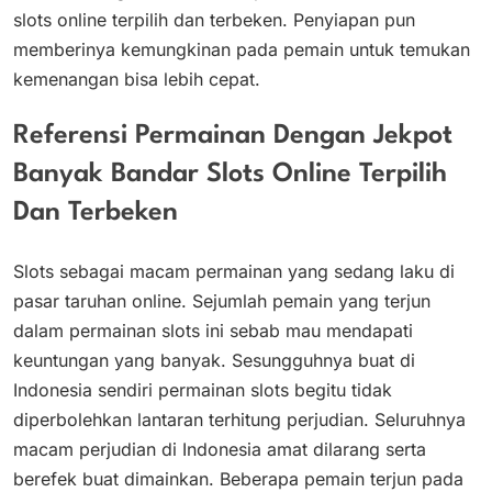
slots online terpilih dan terbeken. Penyiapan pun
memberinya kemungkinan pada pemain untuk temukan
kemenangan bisa lebih cepat.
Referensi Permainan Dengan Jekpot
Banyak Bandar Slots Online Terpilih
Dan Terbeken
Slots sebagai macam permainan yang sedang laku di
pasar taruhan online. Sejumlah pemain yang terjun
dalam permainan slots ini sebab mau mendapati
keuntungan yang banyak. Sesungguhnya buat di
Indonesia sendiri permainan slots begitu tidak
diperbolehkan lantaran terhitung perjudian. Seluruhnya
macam perjudian di Indonesia amat dilarang serta
berefek buat dimainkan. Beberapa pemain terjun pada