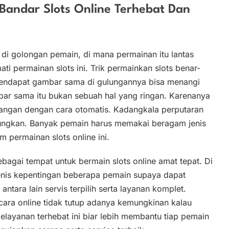
Bandar Slots Online Terhebat Dan
l di golongan pemain, di mana permainan itu lantas
ti permainan slots ini. Trik permainkan slots benar-
endapat gambar sama di gulungannya bisa menangi
mbar sama itu bukan sebuah hal yang ringan. Karenanya
angan dengan cara otomatis. Kadangkala perputaran
itungkan. Banyak pemain harus memakai beragam jenis
 permainan slots online ini.
ebagai tempat untuk bermain slots online amat tepat. Di
enis kepentingan beberapa pemain supaya dapat
antara lain servis terpilih serta layanan komplet.
 cara online tidak tutup adanya kemungkinan kalau
pelayanan terhebat ini biar lebih membantu tiap pemain