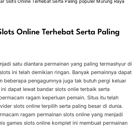
ar Slots Online Terhebat Serta Paling populer Murung Raya
lots Online Terhebat Serta Paling
njadi satu diantara permainan yang paling termashyur di
ots ini telah demikian ringan. Banyak pemainnya dapat
in beberapa pengagumnya juga tak butuh pergi keluar
ni dapat lewat bandar slots onlie terbaik serta
 bermacam ragam keperluan pemain. Situs itu telah
der slots online terpilih serta paling besar di dunia.
ermacam ragam permainan slots online yang menjadi
is games slots online komplet ini membuat permainan