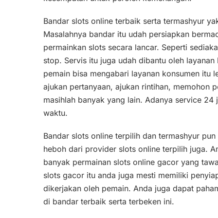
Bandar slots online terbaik serta termashyur ya
Masalahnya bandar itu udah persiapkan berma
permainkan slots secara lancar. Seperti sediak
stop. Servis itu juga udah dibantu oleh layan
pemain bisa mengabari layanan konsumen itu lew
ajukan pertanyaan, ajukan rintihan, memohon pe
masihlah banyak yang lain. Adanya service 24 
waktu.
Bandar slots online terpilih dan termashyur pu
heboh dari provider slots online terpilih juga.
banyak permainan slots online gacor yang tawa
slots gacor itu anda juga mesti memiliki penyi
dikerjakan oleh pemain. Anda juga dapat pahami
di bandar terbaik serta terbeken ini.