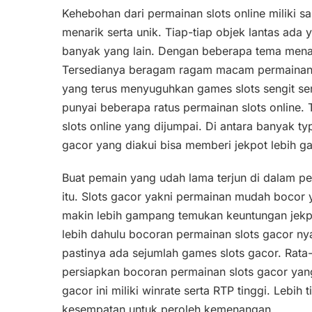
Kehebohan dari permainan slots online miliki s
menarik serta unik. Tiap-tiap objek lantas ada 
banyak yang lain. Dengan beberapa tema menari
Tersedianya beragam ragam macam permainan slo
yang terus menyuguhkan games slots sengit se
punyai beberapa ratus permainan slots online. 
slots online yang dijumpai. Di antara banyak ty
gacor yang diakui bisa memberi jekpot lebih 
Buat pemain yang udah lama terjun di dalam per
itu. Slots gacor yakni permainan mudah bocor 
makin lebih gampang temukan keuntungan jekpot
lebih dahulu bocoran permainan slots gacor nya
pastinya ada sejumlah games slots gacor. Rata-r
persiapkan bocoran permainan slots gacor yan
gacor ini miliki winrate serta RTP tinggi. Lebi
kesempatan untuk peroleh kemenangan.