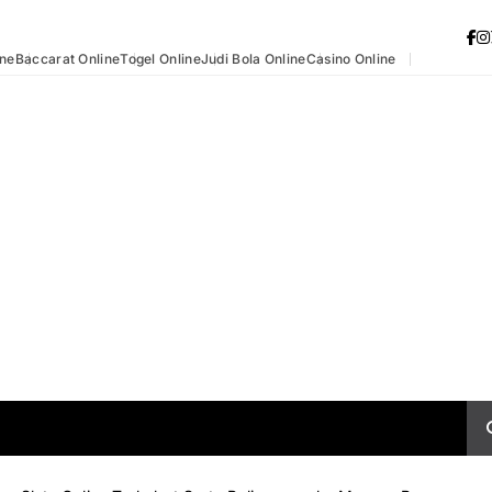
ine
Baccarat Online
Togel Online
Judi Bola Online
Casino Online