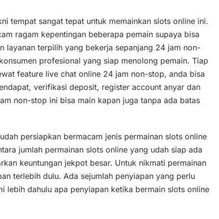
kni tempat sangat tepat untuk memainkan slots online ini.
cam ragam kepentingan beberapa pemain supaya bisa
an layanan terpilih yang bekerja sepanjang 24 jam non-
an konsumen profesional yang siap menolong pemain. Tiap
at feature live chat online 24 jam non-stop, anda bisa
ndapat, verifikasi deposit, register account anyar dan
jam non-stop ini bisa main kapan juga tanpa ada batas
n udah persiapkan bermacam jenis permainan slots online
 Antara jumlah permainan slots online yang udah siap ada
rkan keuntungan jekpot besar. Untuk nikmati permainan
apan terlebih dulu. Ada sejumlah penyiapan yang perlu
 lebih dahulu apa penyiapan ketika bermain slots online