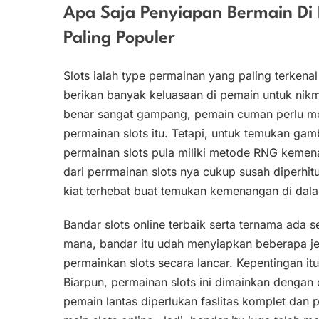
Apa Saja Penyiapan Bermain Di 
Paling Populer
Slots ialah type permainan yang paling terkena
berikan banyak keluasaan di pemain untuk nikma
benar sangat gampang, pemain cuman perlu m
permainan slots itu. Tetapi, untuk temukan ga
permainan slots pula miliki metode RNG kemen
dari perrmainan slots nya cukup susah diperh
kiat terhebat buat temukan kemenangan di dalam
Bandar slots online terbaik serta ternama ada s
mana, bandar itu udah menyiapkan beberapa j
permainkan slots secara lancar. Kepentingan itu 
Biarpun, permainan slots ini dimainkan dengan
pemain lantas diperlukan faslitas komplet dan 