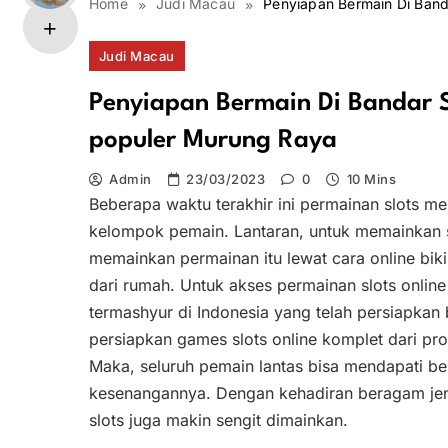
Home
Judi Macau
Penyiapan Bermain Di Band
Judi Macau
Penyiapan Bermain Di Bandar S
populer Murung Raya
Admin
23/03/2023
0
10 Mins
Beberapa waktu terakhir ini permainan slots me
kelompok pemain. Lantaran, untuk memainkan sl
memainkan permainan itu lewat cara online bik
dari rumah. Untuk akses permainan slots online i
termashyur di Indonesia yang telah persiapkan
persiapkan games slots online komplet dari provi
Maka, seluruh pemain lantas bisa mendapati b
kesenangannya. Dengan kehadiran beragam jen
slots juga makin sengit dimainkan.