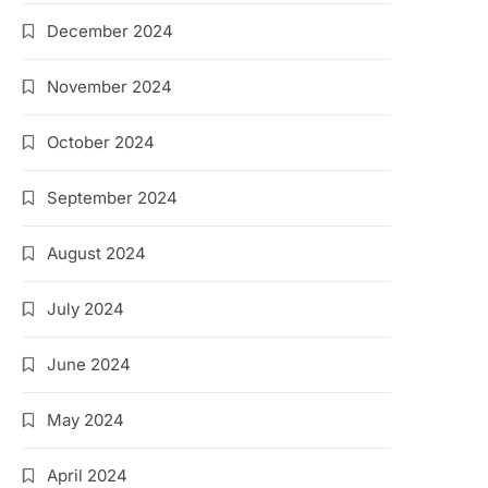
December 2024
November 2024
October 2024
September 2024
August 2024
July 2024
June 2024
May 2024
April 2024