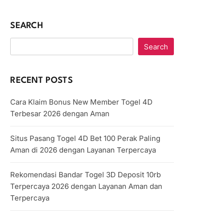
SEARCH
Search
RECENT POSTS
Cara Klaim Bonus New Member Togel 4D
Terbesar 2026 dengan Aman
Situs Pasang Togel 4D Bet 100 Perak Paling
Aman di 2026 dengan Layanan Terpercaya
Rekomendasi Bandar Togel 3D Deposit 10rb
Terpercaya 2026 dengan Layanan Aman dan
Terpercaya