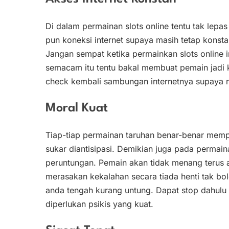
Di dalam permainan slots online tentu tak lepas 
pun koneksi internet supaya masih tetap konstan
Jangan sempat ketika permainkan slots online i
semacam itu tentu bakal membuat pemain jadi k
check kembali sambungan internetnya supaya m
Moral Kuat
Tiap-tiap permainan taruhan benar-benar mem
sukar diantisipasi. Demikian juga pada permain
peruntungan. Pemain akan tidak menang terus a
merasakan kekalahan secara tiada henti tak bol
anda tengah kurang untung. Dapat stop dahulu 
diperlukan psikis yang kuat.