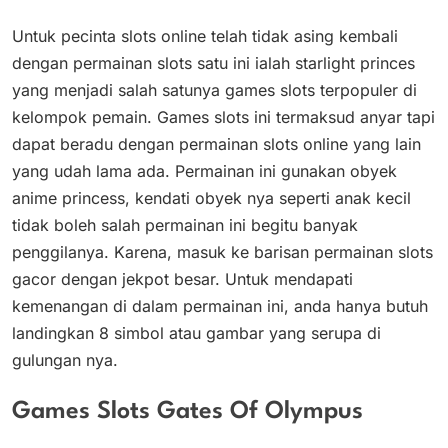
Untuk pecinta slots online telah tidak asing kembali
dengan permainan slots satu ini ialah starlight princes
yang menjadi salah satunya games slots terpopuler di
kelompok pemain. Games slots ini termaksud anyar tapi
dapat beradu dengan permainan slots online yang lain
yang udah lama ada. Permainan ini gunakan obyek
anime princess, kendati obyek nya seperti anak kecil
tidak boleh salah permainan ini begitu banyak
penggilanya. Karena, masuk ke barisan permainan slots
gacor dengan jekpot besar. Untuk mendapati
kemenangan di dalam permainan ini, anda hanya butuh
landingkan 8 simbol atau gambar yang serupa di
gulungan nya.
Games Slots Gates Of Olympus