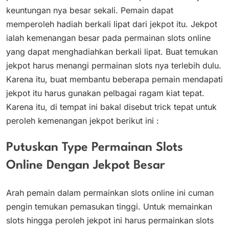
keuntungan nya besar sekali. Pemain dapat
memperoleh hadiah berkali lipat dari jekpot itu. Jekpot
ialah kemenangan besar pada permainan slots online
yang dapat menghadiahkan berkali lipat. Buat temukan
jekpot harus menangi permainan slots nya terlebih dulu.
Karena itu, buat membantu beberapa pemain mendapati
jekpot itu harus gunakan pelbagai ragam kiat tepat.
Karena itu, di tempat ini bakal disebut trick tepat untuk
peroleh kemenangan jekpot berikut ini :
Putuskan Type Permainan Slots
Online Dengan Jekpot Besar
Arah pemain dalam permainkan slots online ini cuman
pengin temukan pemasukan tinggi. Untuk memainkan
slots hingga peroleh jekpot ini harus permainkan slots