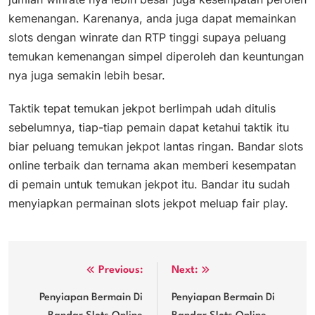
kemenangan. Karenanya, anda juga dapat memainkan
slots dengan winrate dan RTP tinggi supaya peluang
temukan kemenangan simpel diperoleh dan keuntungan
nya juga semakin lebih besar.
Taktik tepat temukan jekpot berlimpah udah ditulis
sebelumnya, tiap-tiap pemain dapat ketahui taktik itu
biar peluang temukan jekpot lantas ringan. Bandar slots
online terbaik dan ternama akan memberi kesempatan
di pemain untuk temukan jekpot itu. Bandar itu sudah
menyiapkan permainan slots jekpot meluap fair play.
Post
Previous:
Next:
navigation
Penyiapan Bermain Di
Penyiapan Bermain Di