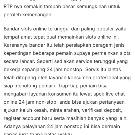
RTP nya semakin tambah besar kemungkinan untuk
peroleh kemenangan.
Bandar slots online terunggul dan paling populer yaitu
tempat amat tepat buat memainkan slots online ini.
Karenanya bandar itu telah persiapkan beragam jenis
kepentingan beberapa pemain supaya permainkan slots
secara lancar. Seperti sediakan service terunggul yang
bekerja sepanjang 24 jam nonstop. Servis itu lantas
telah ditopang oleh layanan konsumen profesional yang
siap menolong pemain. Tiap-tiap pemain bisa
mengabari layanan konsumen itu lewat spek live chat
online 24 jam non-stop, anda bisa ajukan pertanyaan,
ajukan keluh kesah, minta arahan, verifikasi deposit,
register account baru serta masihlah banyak yang lain.
Adanya pelayanan 24 jam nonstop ini bisa bermain
kapan juga tanpa batas waktu.