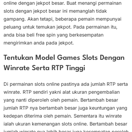
online dengan jekpot besar. Buat menangi permainan
slots dengan jekpot besar ini memanglah tidak
gampang. Akan tetapi, beberapa pemain mempunyai
peluang untuk temukan jekpot. Pada permainan itu,
anda bisa beli free spin yang berkesempatan
mengirimkan anda pada jekpot.
Tentukan Model Games Slots Dengan
Winrate Serta RTP Tinggi
Di permainan slots online pastinya ada jumlah RTP serta
winrate. RTP sendiri yakni alat ukuran pengembalian
yang nanti diperoleh oleh pemain. Bertambah besar
jumlah RTP nya bertambah besar juga keuntungan yang
kedepan diterima oleh pemain. Sementara itu winrate
ialah ukuran kemenangan slots online. Bertambah besar
jumlah winrate nya lebih besar juga kesempatan peroleh