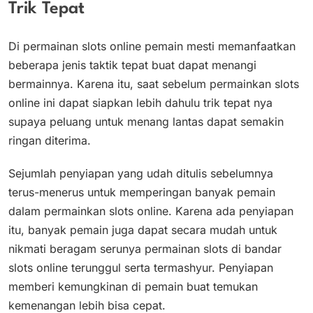
Trik Tepat
Di permainan slots online pemain mesti memanfaatkan
beberapa jenis taktik tepat buat dapat menangi
bermainnya. Karena itu, saat sebelum permainkan slots
online ini dapat siapkan lebih dahulu trik tepat nya
supaya peluang untuk menang lantas dapat semakin
ringan diterima.
Sejumlah penyiapan yang udah ditulis sebelumnya
terus-menerus untuk memperingan banyak pemain
dalam permainkan slots online. Karena ada penyiapan
itu, banyak pemain juga dapat secara mudah untuk
nikmati beragam serunya permainan slots di bandar
slots online terunggul serta termashyur. Penyiapan
memberi kemungkinan di pemain buat temukan
kemenangan lebih bisa cepat.