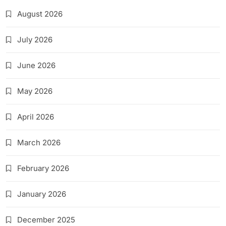
August 2026
July 2026
June 2026
May 2026
April 2026
March 2026
February 2026
January 2026
December 2025