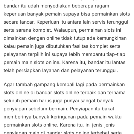
bandar itu udah menyediakan beberapa ragam
keperluan banyak pemain supaya bisa permainkan slots
secara lancar. Keperluan itu antara lain servis terunggul
serta sarana komplet. Walaupun, permainan slots ini
dimainkan dengan online tidak tutup ada kemungkinan
kalau pemain juga dibutuhkan faslitas komplet serta
pelayanan terpilih ini supaya lebih membantu tiap-tiap
pemain main slots online. Karena itu, bandar itu lantas
telah persiapkan layanan dan pelayanan terunggul.
Agar tambah gampang kembali lagi pada permainkan
slots online di bandar slots online terbaik dan ternama
seluruh pemain harus juga punyai sangat banyak
penyiapan sebelum bermain. Penyiapan itu bakal
memberinya banyak keringanan pada pemain waktu
permainkan slots online. Karena itu, ini jenis-jenis
penyiapan main di bandar slots online terhebat serta