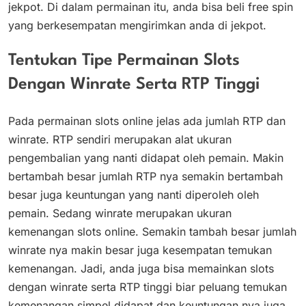
jekpot. Di dalam permainan itu, anda bisa beli free spin
yang berkesempatan mengirimkan anda di jekpot.
Tentukan Tipe Permainan Slots
Dengan Winrate Serta RTP Tinggi
Pada permainan slots online jelas ada jumlah RTP dan
winrate. RTP sendiri merupakan alat ukuran
pengembalian yang nanti didapat oleh pemain. Makin
bertambah besar jumlah RTP nya semakin bertambah
besar juga keuntungan yang nanti diperoleh oleh
pemain. Sedang winrate merupakan ukuran
kemenangan slots online. Semakin tambah besar jumlah
winrate nya makin besar juga kesempatan temukan
kemenangan. Jadi, anda juga bisa memainkan slots
dengan winrate serta RTP tinggi biar peluang temukan
kemenangan simpel didapat dan keuntungan nya juga