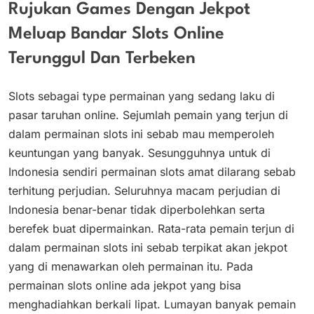
Rujukan Games Dengan Jekpot
Meluap Bandar Slots Online
Terunggul Dan Terbeken
Slots sebagai type permainan yang sedang laku di
pasar taruhan online. Sejumlah pemain yang terjun di
dalam permainan slots ini sebab mau memperoleh
keuntungan yang banyak. Sesungguhnya untuk di
Indonesia sendiri permainan slots amat dilarang sebab
terhitung perjudian. Seluruhnya macam perjudian di
Indonesia benar-benar tidak diperbolehkan serta
berefek buat dipermainkan. Rata-rata pemain terjun di
dalam permainan slots ini sebab terpikat akan jekpot
yang di menawarkan oleh permainan itu. Pada
permainan slots online ada jekpot yang bisa
menghadiahkan berkali lipat. Lumayan banyak pemain