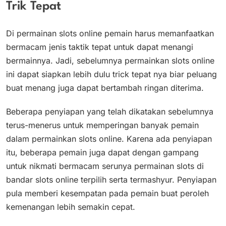
Trik Tepat
Di permainan slots online pemain harus memanfaatkan
bermacam jenis taktik tepat untuk dapat menangi
bermainnya. Jadi, sebelumnya permainkan slots online
ini dapat siapkan lebih dulu trick tepat nya biar peluang
buat menang juga dapat bertambah ringan diterima.
Beberapa penyiapan yang telah dikatakan sebelumnya
terus-menerus untuk memperingan banyak pemain
dalam permainkan slots online. Karena ada penyiapan
itu, beberapa pemain juga dapat dengan gampang
untuk nikmati bermacam serunya permainan slots di
bandar slots online terpilih serta termashyur. Penyiapan
pula memberi kesempatan pada pemain buat peroleh
kemenangan lebih semakin cepat.