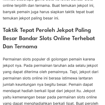
online terpilih dan ternama. Buat temukan jekpot ini,
banyak pemain juga harus siapkan taktik tepat buat
temukan jekpot paling besar ini.
Taktik Tepat Peroleh Jekpot Paling
Besar Bandar Slots Online Terhebat
Dan Ternama
Permainan slots populer di golongan pemain karena
jekpot nya. Pada permainan taruhan ada selalu jekpot
yang dapat diterima oleh pemainnya. Tapi, jekpot dari
permainan slots online ini berasa istimewa lantaran
jumlah keuntungan nya begitu besar. Pemain dapat
mendapat hadiah berkali lipat dari jekpot itu. Jekpot
yaitu kemenangan besar pada permainan slots online
yang dapat menghadiahkan berkali lipat. Buat peroleh