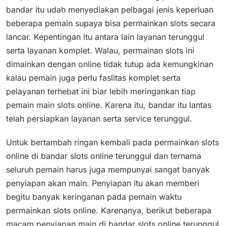
bandar itu udah menyediakan pelbagai jenis keperluan
beberapa pemain supaya bisa permainkan slots secara
lancar. Kepentingan itu antara lain layanan terunggul
serta layanan komplet. Walau, permainan slots ini
dimainkan dengan online tidak tutup ada kemungkinan
kalau pemain juga perlu faslitas komplet serta
pelayanan terhebat ini biar lebih meringankan tiap
pemain main slots online. Karena itu, bandar itu lantas
telah persiapkan layanan serta service terunggul.
Untuk bertambah ringan kembali pada permainkan slots
online di bandar slots online terunggul dan ternama
seluruh pemain harus juga mempunyai sangat banyak
penyiapan akan main. Penyiapan itu akan memberi
begitu banyak keringanan pada pemain waktu
permainkan slots online. Karenanya, berikut beberapa
macam penyiapan main di bandar slots online terunggul