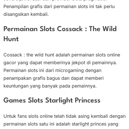
Penampilan grafis dari permainan slots ini tak perlu
disangsikan kembali.
Permainan Slots Cossack : The Wild
Hunt
Cossack : the wild hunt adalah permainan slots online
gacor yang dapat memberinya jekpot di pemainnya.
Permainan slots ini dari microgaming dengan
penampakan grafis bagus dan dapat memberi
keuntungan yang banyak pada pemainnya.
Games Slots Starlight Princess
Untuk fans slots online telah tidak asing kembali dengan
permainan slots satu ini adalah starlight princes yang