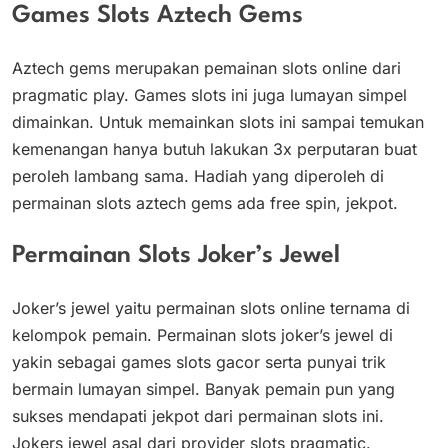
Games Slots Aztech Gems
Aztech gems merupakan pemainan slots online dari
pragmatic play. Games slots ini juga lumayan simpel
dimainkan. Untuk memainkan slots ini sampai temukan
kemenangan hanya butuh lakukan 3x perputaran buat
peroleh lambang sama. Hadiah yang diperoleh di
permainan slots aztech gems ada free spin, jekpot.
Permainan Slots Joker’s Jewel
Joker’s jewel yaitu permainan slots online ternama di
kelompok pemain. Permainan slots joker’s jewel di
yakin sebagai games slots gacor serta punyai trik
bermain lumayan simpel. Banyak pemain pun yang
sukses mendapati jekpot dari permainan slots ini.
Jokers jewel asal dari provider slots pragmatic.