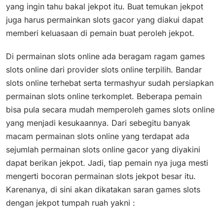
yang ingin tahu bakal jekpot itu. Buat temukan jekpot
juga harus permainkan slots gacor yang diakui dapat
memberi keluasaan di pemain buat peroleh jekpot.
Di permainan slots online ada beragam ragam games
slots online dari provider slots online terpilih. Bandar
slots online terhebat serta termashyur sudah persiapkan
permainan slots online terkomplet. Beberapa pemain
bisa pula secara mudah memperoleh games slots online
yang menjadi kesukaannya. Dari sebegitu banyak
macam permainan slots online yang terdapat ada
sejumlah permainan slots online gacor yang diyakini
dapat berikan jekpot. Jadi, tiap pemain nya juga mesti
mengerti bocoran permainan slots jekpot besar itu.
Karenanya, di sini akan dikatakan saran games slots
dengan jekpot tumpah ruah yakni :