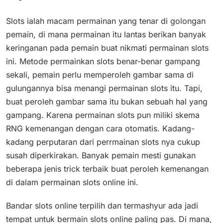
Slots ialah macam permainan yang tenar di golongan
pemain, di mana permainan itu lantas berikan banyak
keringanan pada pemain buat nikmati permainan slots
ini. Metode permainkan slots benar-benar gampang
sekali, pemain perlu memperoleh gambar sama di
gulungannya bisa menangi permainan slots itu. Tapi,
buat peroleh gambar sama itu bukan sebuah hal yang
gampang. Karena permainan slots pun miliki skema
RNG kemenangan dengan cara otomatis. Kadang-
kadang perputaran dari perrmainan slots nya cukup
susah diperkirakan. Banyak pemain mesti gunakan
beberapa jenis trick terbaik buat peroleh kemenangan
di dalam permainan slots online ini.
Bandar slots online terpilih dan termashyur ada jadi
tempat untuk bermain slots online paling pas. Di mana,