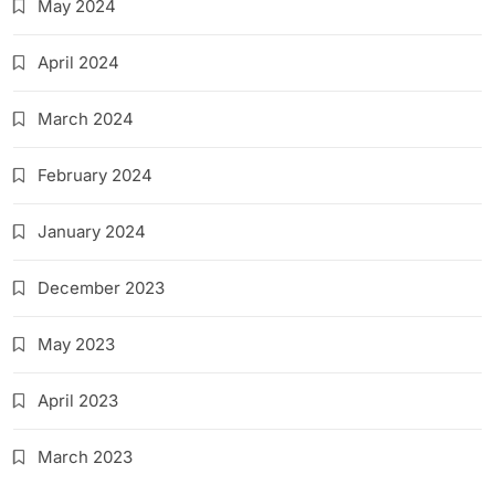
May 2024
April 2024
March 2024
February 2024
January 2024
December 2023
May 2023
April 2023
March 2023