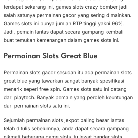
terdapat sekarang ini, games slots crazy bomber jadi
salah satunya permainan gacor yang sering dimainkan.
Games slots ini punya jumlah RTP tinggi yakni 96%.
Jadi, pemain lantas dapat secara gampang kembali
buat temukan kemenangan dalam games slots ini.
Permainan Slots Great Blue
Permainan slots gacor sesudah itu ada permainan slots
great blue yang tawarkan sangat banyak spesifikasi
menarik seperi free spin. Games slots satu ini datang
dari playtech. Banyak pemain yang peroleh keuntungan
dari permainan slots satu ini.
Sejumlah permainan slots jekpot paling besar lantas
telah ditulis sebelumnya, anda dapat secara gampang
nikmati beberapa game slots itu lewat bandar slots