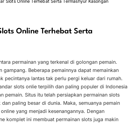
ar Slots Online Terhebat Serta Termashyur Kasongan
lots Online Terhebat Serta
iantara permainan yang terkenal di golongan pemain.
kian gampang. Beberapa pemainnya dapat memainkan
 pecintanya lantas tak perlu pergi keluar dari rumah.
ndar slots onlie terpilih dan paling populer di Indonesia
pemain. Situs itu telah persiapkan permainan slots
aik dan paling besar di dunia. Maka, semuanya pemain
 online yang menjadi kesenangannya. Dengan
ne komplet ini membuat permainan slots juga makin