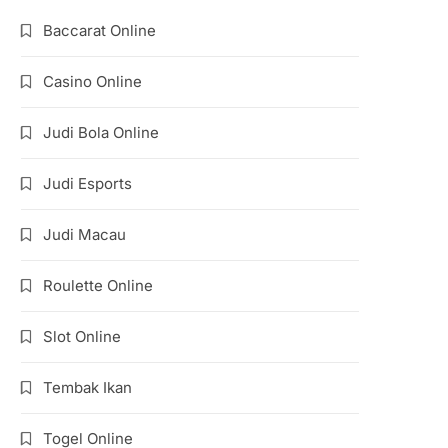
Baccarat Online
Casino Online
Judi Bola Online
Judi Esports
Judi Macau
Roulette Online
Slot Online
Tembak Ikan
Togel Online