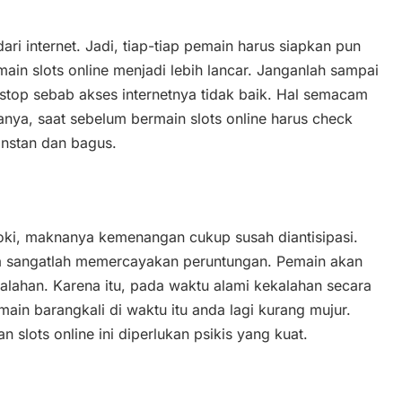
ari internet. Jadi, tiap-tiap pemain harus siapkan pun
main slots online menjadi lebih lancar. Janganlah sampai
 stop sebab akses internetnya tidak baik. Hal semacam
nanya, saat sebelum bermain slots online harus check
onstan dan bagus.
ki, maknanya kemenangan cukup susah diantisipasi.
ga sangatlah memercayakan peruntungan. Pemain akan
lahan. Karena itu, pada waktu alami kekalahan secara
main barangkali di waktu itu anda lagi kurang mujur.
slots online ini diperlukan psikis yang kuat.