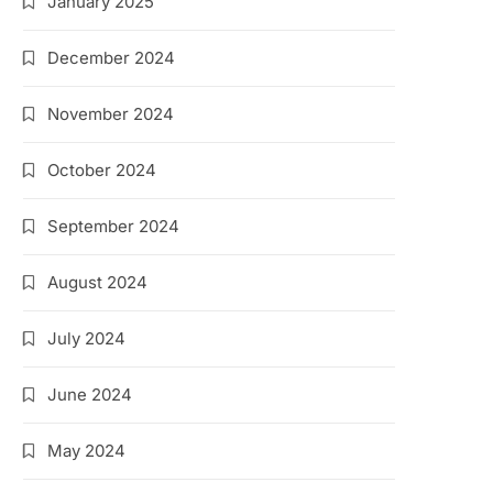
January 2025
December 2024
November 2024
October 2024
September 2024
August 2024
July 2024
June 2024
May 2024