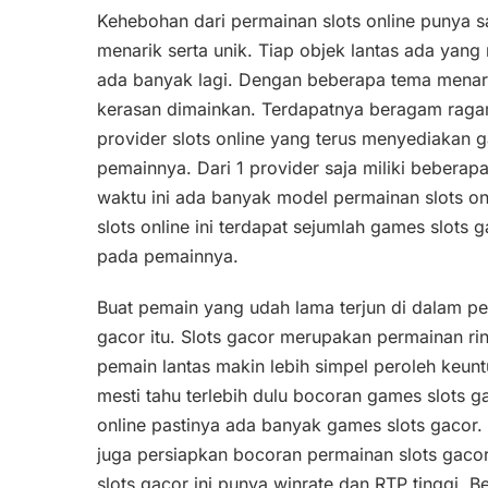
Kehebohan dari permainan slots online punya s
menarik serta unik. Tiap objek lantas ada yang 
ada banyak lagi. Dengan beberapa tema menari
kerasan dimainkan. Terdapatnya beragam ragam 
provider slots online yang terus menyediakan
pemainnya. Dari 1 provider saja miliki beberapa
waktu ini ada banyak model permainan slots o
slots online ini terdapat sejumlah games slots
pada pemainnya.
Buat pemain yang udah lama terjun di dalam pe
gacor itu. Slots gacor merupakan permainan rin
pemain lantas makin lebih simpel peroleh keunt
mesti tahu terlebih dulu bocoran games slots 
online pastinya ada banyak games slots gacor. 
juga persiapkan bocoran permainan slots gaco
slots gacor ini punya winrate dan RTP tinggi. 