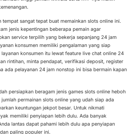
 kemenangan.
h tempat sangat tepat buat memainkan slots online ini.
cam jenis kepentingan beberapa pemain agar
pkan service terpilih yang bekerja sepanjang 24 jam
 layanan konsumen memiliki pengalaman yang siap
ayanan konsumen itu lewat feature live chat online 24
n rintihan, minta pendapat, verifikasi deposit, register
na ada pelayanan 24 jam nonstop ini bisa bermain kapan
udah persiapkan beragam jenis games slots online heboh
ara jumlah permainan slots online yang udah siap ada
warkan keuntungan jekpot besar. Untuk nikmati
nyak memiliki penyiapan lebih dulu. Ada banyak
Anda lantas dapat pahami lebih dulu apa penyiapan
dan paling populer ini.