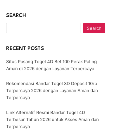
SEARCH
Search
RECENT POSTS
Situs Pasang Togel 4D Bet 100 Perak Paling
Aman di 2026 dengan Layanan Terpercaya
Rekomendasi Bandar Togel 3D Deposit 10rb
Terpercaya 2026 dengan Layanan Aman dan
Terpercaya
Link Alternatif Resmi Bandar Togel 4D
Terbesar Tahun 2026 untuk Akses Aman dan
Terpercaya