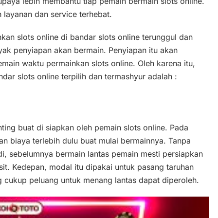
supaya lebih membantu tiap pemain bermain slots online.
 layanan dan service terhebat.
an slots online di bandar slots online terunggul dan
ak penyiapan akan bermain. Penyiapan itu akan
ain waktu permainkan slots online. Oleh karena itu,
r slots online terpilih dan termashyur adalah :
ting buat di siapkan oleh pemain slots online. Pada
kan biaya terlebih dulu buat mulai bermainnya. Tanpa
adi, sebelumnya bermain lantas pemain mesti persiapkan
t. Kedepan, modal itu dipakai untuk pasang taruhan
g cukup peluang untuk menang lantas dapat diperoleh.