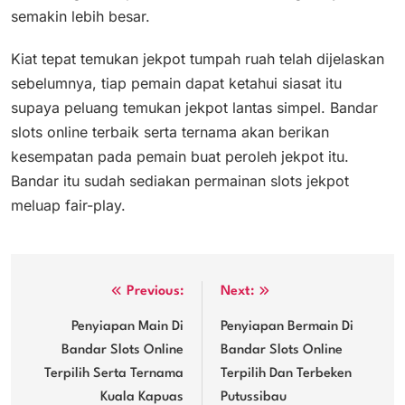
semakin lebih besar.
Kiat tepat temukan jekpot tumpah ruah telah dijelaskan
sebelumnya, tiap pemain dapat ketahui siasat itu
supaya peluang temukan jekpot lantas simpel. Bandar
slots online terbaik serta ternama akan berikan
kesempatan pada pemain buat peroleh jekpot itu.
Bandar itu sudah sediakan permainan slots jekpot
meluap fair-play.
Post
Previous:
Next:
navigation
Penyiapan Main Di
Penyiapan Bermain Di
Bandar Slots Online
Bandar Slots Online
Terpilih Serta Ternama
Terpilih Dan Terbeken
Kuala Kapuas
Putussibau