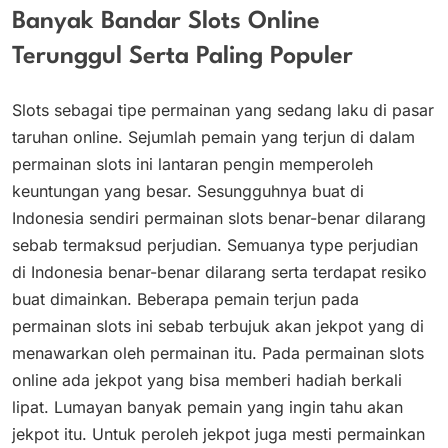
Banyak Bandar Slots Online
Terunggul Serta Paling Populer
Slots sebagai tipe permainan yang sedang laku di pasar
taruhan online. Sejumlah pemain yang terjun di dalam
permainan slots ini lantaran pengin memperoleh
keuntungan yang besar. Sesungguhnya buat di
Indonesia sendiri permainan slots benar-benar dilarang
sebab termaksud perjudian. Semuanya type perjudian
di Indonesia benar-benar dilarang serta terdapat resiko
buat dimainkan. Beberapa pemain terjun pada
permainan slots ini sebab terbujuk akan jekpot yang di
menawarkan oleh permainan itu. Pada permainan slots
online ada jekpot yang bisa memberi hadiah berkali
lipat. Lumayan banyak pemain yang ingin tahu akan
jekpot itu. Untuk peroleh jekpot juga mesti permainkan