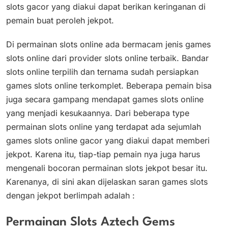
slots gacor yang diakui dapat berikan keringanan di
pemain buat peroleh jekpot.
Di permainan slots online ada bermacam jenis games
slots online dari provider slots online terbaik. Bandar
slots online terpilih dan ternama sudah persiapkan
games slots online terkomplet. Beberapa pemain bisa
juga secara gampang mendapat games slots online
yang menjadi kesukaannya. Dari beberapa type
permainan slots online yang terdapat ada sejumlah
games slots online gacor yang diakui dapat memberi
jekpot. Karena itu, tiap-tiap pemain nya juga harus
mengenali bocoran permainan slots jekpot besar itu.
Karenanya, di sini akan dijelaskan saran games slots
dengan jekpot berlimpah adalah :
Permainan Slots Aztech Gems