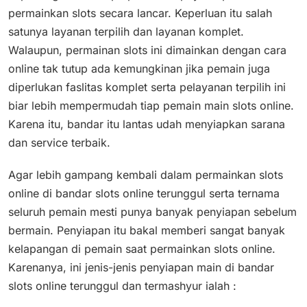
permainkan slots secara lancar. Keperluan itu salah
satunya layanan terpilih dan layanan komplet.
Walaupun, permainan slots ini dimainkan dengan cara
online tak tutup ada kemungkinan jika pemain juga
diperlukan faslitas komplet serta pelayanan terpilih ini
biar lebih mempermudah tiap pemain main slots online.
Karena itu, bandar itu lantas udah menyiapkan sarana
dan service terbaik.
Agar lebih gampang kembali dalam permainkan slots
online di bandar slots online terunggul serta ternama
seluruh pemain mesti punya banyak penyiapan sebelum
bermain. Penyiapan itu bakal memberi sangat banyak
kelapangan di pemain saat permainkan slots online.
Karenanya, ini jenis-jenis penyiapan main di bandar
slots online terunggul dan termashyur ialah :