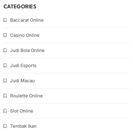
CATEGORIES
Baccarat Online
Casino Online
Judi Bola Online
Judi Esports
Judi Macau
Roulette Online
Slot Online
Tembak Ikan