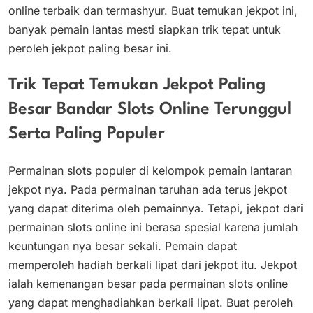
online terbaik dan termashyur. Buat temukan jekpot ini,
banyak pemain lantas mesti siapkan trik tepat untuk
peroleh jekpot paling besar ini.
Trik Tepat Temukan Jekpot Paling
Besar Bandar Slots Online Terunggul
Serta Paling Populer
Permainan slots populer di kelompok pemain lantaran
jekpot nya. Pada permainan taruhan ada terus jekpot
yang dapat diterima oleh pemainnya. Tetapi, jekpot dari
permainan slots online ini berasa spesial karena jumlah
keuntungan nya besar sekali. Pemain dapat
memperoleh hadiah berkali lipat dari jekpot itu. Jekpot
ialah kemenangan besar pada permainan slots online
yang dapat menghadiahkan berkali lipat. Buat peroleh