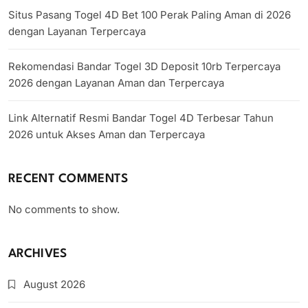
Situs Pasang Togel 4D Bet 100 Perak Paling Aman di 2026
dengan Layanan Terpercaya
Rekomendasi Bandar Togel 3D Deposit 10rb Terpercaya
2026 dengan Layanan Aman dan Terpercaya
Link Alternatif Resmi Bandar Togel 4D Terbesar Tahun
2026 untuk Akses Aman dan Terpercaya
RECENT COMMENTS
No comments to show.
ARCHIVES
August 2026