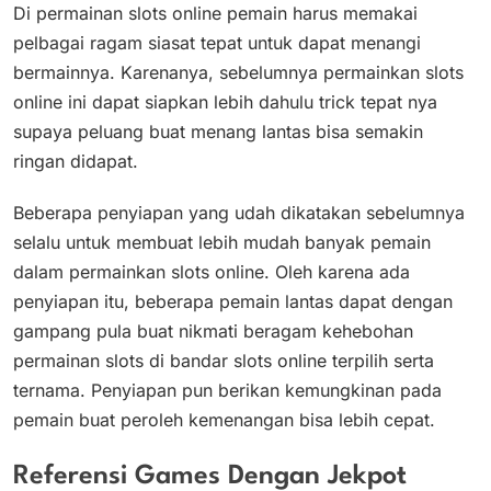
Di permainan slots online pemain harus memakai
pelbagai ragam siasat tepat untuk dapat menangi
bermainnya. Karenanya, sebelumnya permainkan slots
online ini dapat siapkan lebih dahulu trick tepat nya
supaya peluang buat menang lantas bisa semakin
ringan didapat.
Beberapa penyiapan yang udah dikatakan sebelumnya
selalu untuk membuat lebih mudah banyak pemain
dalam permainkan slots online. Oleh karena ada
penyiapan itu, beberapa pemain lantas dapat dengan
gampang pula buat nikmati beragam kehebohan
permainan slots di bandar slots online terpilih serta
ternama. Penyiapan pun berikan kemungkinan pada
pemain buat peroleh kemenangan bisa lebih cepat.
Referensi Games Dengan Jekpot