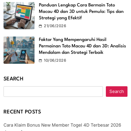
Panduan Lengkap Cara Bermain Toto
Macau 4D dan 3D untuk Pemula: Tips dan
Strategi yang Efektif
21/06/2026
Faktor Yang Mempengaruhi Hasil
Permainan Toto Macau 4D dan 3D: Analisis
Mendalam dan Strategi Terbaik
10/06/2026
SEARCH
Search
RECENT POSTS
Cara Klaim Bonus New Member Togel 4D Terbesar 2026