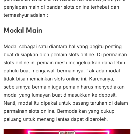
penyiapan main di bandar slots online terhebat dan
termashyur adalah :
Modal Main
Modal sebagai satu diantara hal yang begitu penting
buat di siapkan oleh pemain slots online. Di permainan
slots online ini pemain mesti mengeluarkan dana lebih
dahulu buat mengawali bermainnya. Tak ada modal
tidak bisa memainkan slots online ini. Karenanya,
sebelumnya bermain juga pemain harus menyediakan
modal yang lumayan buat dimasukkan ke deposit.
Nanti, modal itu dipakai untuk pasang taruhan di dalam
permainan slots online. Bermodalkan yang cukup
peluang untuk menang lantas dapat diperoleh.