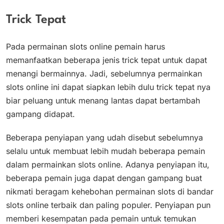
Trick Tepat
Pada permainan slots online pemain harus
memanfaatkan beberapa jenis trick tepat untuk dapat
menangi bermainnya. Jadi, sebelumnya permainkan
slots online ini dapat siapkan lebih dulu trick tepat nya
biar peluang untuk menang lantas dapat bertambah
gampang didapat.
Beberapa penyiapan yang udah disebut sebelumnya
selalu untuk membuat lebih mudah beberapa pemain
dalam permainkan slots online. Adanya penyiapan itu,
beberapa pemain juga dapat dengan gampang buat
nikmati beragam kehebohan permainan slots di bandar
slots online terbaik dan paling populer. Penyiapan pun
memberi kesempatan pada pemain untuk temukan