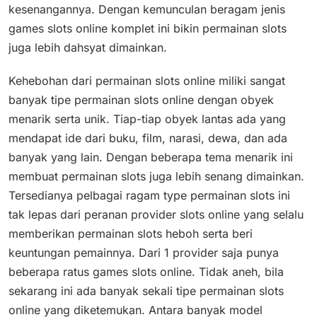
kesenangannya. Dengan kemunculan beragam jenis
games slots online komplet ini bikin permainan slots
juga lebih dahsyat dimainkan.
Kehebohan dari permainan slots online miliki sangat
banyak tipe permainan slots online dengan obyek
menarik serta unik. Tiap-tiap obyek lantas ada yang
mendapat ide dari buku, film, narasi, dewa, dan ada
banyak yang lain. Dengan beberapa tema menarik ini
membuat permainan slots juga lebih senang dimainkan.
Tersedianya pelbagai ragam type permainan slots ini
tak lepas dari peranan provider slots online yang selalu
memberikan permainan slots heboh serta beri
keuntungan pemainnya. Dari 1 provider saja punya
beberapa ratus games slots online. Tidak aneh, bila
sekarang ini ada banyak sekali tipe permainan slots
online yang diketemukan. Antara banyak model