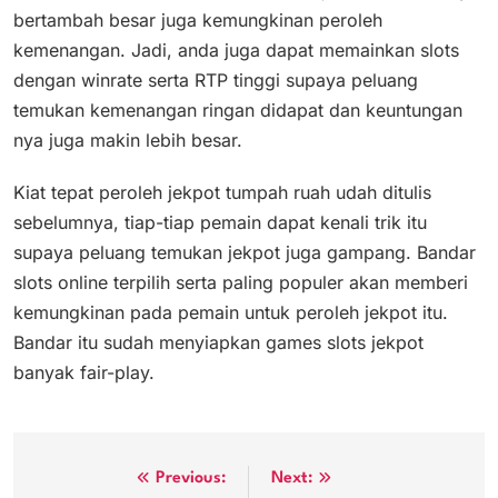
bertambah besar juga kemungkinan peroleh
kemenangan. Jadi, anda juga dapat memainkan slots
dengan winrate serta RTP tinggi supaya peluang
temukan kemenangan ringan didapat dan keuntungan
nya juga makin lebih besar.
Kiat tepat peroleh jekpot tumpah ruah udah ditulis
sebelumnya, tiap-tiap pemain dapat kenali trik itu
supaya peluang temukan jekpot juga gampang. Bandar
slots online terpilih serta paling populer akan memberi
kemungkinan pada pemain untuk peroleh jekpot itu.
Bandar itu sudah menyiapkan games slots jekpot
banyak fair-play.
Post
Previous:
Next: