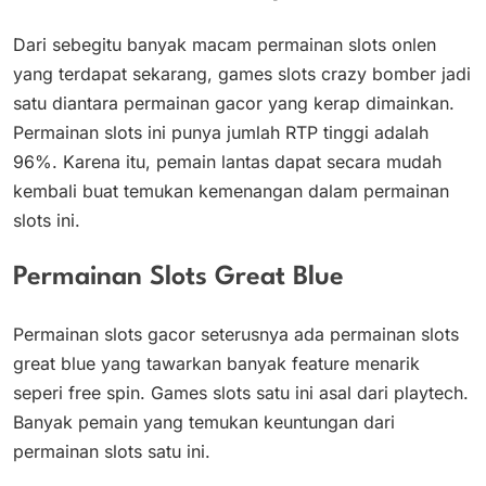
Dari sebegitu banyak macam permainan slots onlen
yang terdapat sekarang, games slots crazy bomber jadi
satu diantara permainan gacor yang kerap dimainkan.
Permainan slots ini punya jumlah RTP tinggi adalah
96%. Karena itu, pemain lantas dapat secara mudah
kembali buat temukan kemenangan dalam permainan
slots ini.
Permainan Slots Great Blue
Permainan slots gacor seterusnya ada permainan slots
great blue yang tawarkan banyak feature menarik
seperi free spin. Games slots satu ini asal dari playtech.
Banyak pemain yang temukan keuntungan dari
permainan slots satu ini.