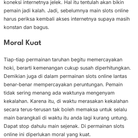
koneksi internetnya jelek. Hal itu tentulah akan bikin
pemain jadi kalah. Jadi, sebelumnya main slots online
harus periksa kembali akses internetnya supaya masih
konstan dan bagus.
Moral Kuat
Tiap-tiap permainan taruhan begitu memercayakan
hoki, berarti kemenangan cukup susah diperhitungkan.
Demikian juga di dalam permainan slots online lantas
benar-benar mempercayakan peruntungan. Pemain
tidak sering menang ada waktunya mengenyam
kekalahan. Karena itu, di waktu merasakan kekalahan
secara terus-terusan tak boleh memaksa untuk selalu
main barangkali di waktu itu anda lagi kurang untung.
Dapat stop dahulu main sejenak. Di permainan slots
online ini diperlukan moral yang kuat.