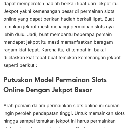
dapat memperoleh hadiah berkali lipat dari jekpot itu.
Jekpot yakni kemenangan besar di permainan slots
online yang dapat berikan hadiah berkali lipat. Buat
temukan jekpot mesti menangi permainan slots nya
lebih dulu. Jadi, buat membantu beberapa pemain
mendapat jekpot itu mesti memanfaatkan beragam
ragam kiat tepat. Karena itu, di tempat ini bakal
dijelaskan kiat tepat buat temukan kemenangan jekpot
seperti berikut :
Putuskan Model Permainan Slots
Online Dengan Jekpot Besar
Arah pemain dalam permainkan slots online ini cuman
ingin peroleh pendapatan tinggi. Untuk memainkan slots
hingga sampai temukan jekpot ini harus permainkan