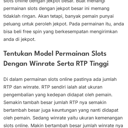
slots online dengan jekpot besar. Buat menangi
permainan slots dengan jekpot besar ini memang
tidaklah ringan. Akan tetapi, banyak pemain punyai
peluang untuk peroleh jekpot. Pada permainan itu, anda
bisa beli free spin yang berkesempatan mengirimkan
anda di jekpot.
Tentukan Model Permainan Slots
Dengan Winrate Serta RTP Tinggi
Di dalam permainan slots online pastinya ada jumlah
RTP dan winrate. RTP sendiri ialah alat ukuran
pengembalian yang kedepan didapat oleh pemain.
Semakin tambah besar jumlah RTP nya semakin
bertambah besar juga keuntungan yang nanti didapat
oleh pemain. Sedang winrate yaitu ukuran kemenangan
slots online. Makin bertambah besar jumlah winrate nya