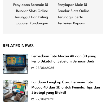
navigation
Penyiapan Bermain Di
Penyiapan Main Di
Bandar Slots Online
Bandar Slots Online
Terunggul Dan Paling
Terunggul Serta
populer Kandangan
Terbeken Kapuas
RELATED NEWS
Perbedaan Toto Macau 4D dan 3D yang
Perlu Diketahui Sebelum Bermain Judi
23/06/2026
Panduan Lengkap Cara Bermain Toto
Macau 4D dan 3D untuk Pemula: Tips dan
Strategi yang Efektif
22/06/2026