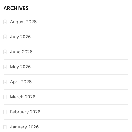
ARCHIVES
August 2026
July 2026
June 2026
May 2026
April 2026
March 2026
February 2026
January 2026