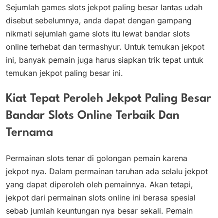
Sejumlah games slots jekpot paling besar lantas udah
disebut sebelumnya, anda dapat dengan gampang
nikmati sejumlah game slots itu lewat bandar slots
online terhebat dan termashyur. Untuk temukan jekpot
ini, banyak pemain juga harus siapkan trik tepat untuk
temukan jekpot paling besar ini.
Kiat Tepat Peroleh Jekpot Paling Besar
Bandar Slots Online Terbaik Dan
Ternama
Permainan slots tenar di golongan pemain karena
jekpot nya. Dalam permainan taruhan ada selalu jekpot
yang dapat diperoleh oleh pemainnya. Akan tetapi,
jekpot dari permainan slots online ini berasa spesial
sebab jumlah keuntungan nya besar sekali. Pemain