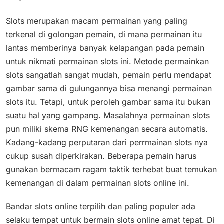
Slots merupakan macam permainan yang paling
terkenal di golongan pemain, di mana permainan itu
lantas memberinya banyak kelapangan pada pemain
untuk nikmati permainan slots ini. Metode permainkan
slots sangatlah sangat mudah, pemain perlu mendapat
gambar sama di gulungannya bisa menangi permainan
slots itu. Tetapi, untuk peroleh gambar sama itu bukan
suatu hal yang gampang. Masalahnya permainan slots
pun miliki skema RNG kemenangan secara automatis.
Kadang-kadang perputaran dari perrmainan slots nya
cukup susah diperkirakan. Beberapa pemain harus
gunakan bermacam ragam taktik terhebat buat temukan
kemenangan di dalam permainan slots online ini.
Bandar slots online terpilih dan paling populer ada
selaku tempat untuk bermain slots online amat tepat. Di