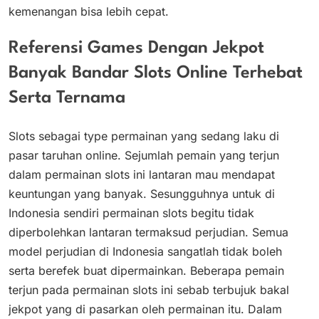
kemenangan bisa lebih cepat.
Referensi Games Dengan Jekpot
Banyak Bandar Slots Online Terhebat
Serta Ternama
Slots sebagai type permainan yang sedang laku di
pasar taruhan online. Sejumlah pemain yang terjun
dalam permainan slots ini lantaran mau mendapat
keuntungan yang banyak. Sesungguhnya untuk di
Indonesia sendiri permainan slots begitu tidak
diperbolehkan lantaran termaksud perjudian. Semua
model perjudian di Indonesia sangatlah tidak boleh
serta berefek buat dipermainkan. Beberapa pemain
terjun pada permainan slots ini sebab terbujuk bakal
jekpot yang di pasarkan oleh permainan itu. Dalam