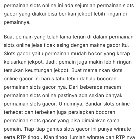
permainan slots online ini ada sejumlah permainan slots
gacor yang diakui bisa berikan jekpot lebih ringan di
pemainnya.
Buat pemain yang telah lama terjun di dalam permainan
slots online jelas tidak asing dengan makna gacor itu.
Slots gacor yaitu permainan mudah bocor yang kerap
keluarkan jekpot. Jadi, pemain juga makin lebih ringan
temukan keuntungan jekpot. Buat memainkan slots
online gacor ini harus tahu lebih dahulu bocoran
permainan slots gacor nya. Dari beberapa macam
permainan slots online pastinya ada sekian banyak
permainan slots gacor. Umumnya, Bandar slots online
terhebat dan terbeken juga persiapkan bocoran
permainan slots gacor yang bisa dimainkan sama
pemain. Tiap-tiap games slots gacor ini punya winrate
serta RTP tinggi. Kian tinggi jumlah winrate dan RTP nya