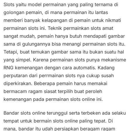
Slots yaitu model permainan yang paling ternama di
golongan pemain, di mana permainan itu lantas
memberi banyak kelapangan di pemain untuk nikmati
permainan slots ini. Teknik permainkan slots amat
sangat mudah, pemain hanya butuh mendapati gambar
sama di gulungannya bisa menangi permainan slots itu.
Tetapi, buat temukan gambar sama itu bukan suatu hal
yang simpel. Karena permainan slots punya mekanisme
RNG kemenangan dengan cara automatis. Kadang
perputaran dari perrmainan slots nya cukup susah
diperkirakan. Beberapa pemain harus memakai
bermacam ragam siasat terpilih buat peroleh
kemenangan pada permainan slots online ini.
Bandar slots online terunggul serta terbeken ada selaku
tempat untuk bermain slots online paling tepat. Di
mana, bandar itu udah persiapkan beragam ragam