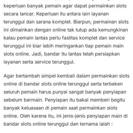
keperluan banyak pemain agar dapat permainkan slots
secara lancar. Keperluan itu antara lain layanan
terunggul dan sarana komplet. Biarpun, permainan slots
ini dimainkan dengan online tak tutup ada kemungkinan
kalau pemain lantas perlu faslitas komplet dan service
terunggul ini biar lebih meringankan tiap pemain main
slots online. Jadi, bandar itu lantas telah persiapkan
layanan serta service terunggul.
Agar bertambah simpel kembali dalam permainkan slots
online di bandar slots online terunggul serta terbeken
seluruh pemain harus punyai sangat banyak penyiapan
sebelum bermain. Penyiapan itu bakal memberi begitu
banyak keluasaan di pemain saat permainkan slots
online. Oleh karena itu, ini jenis-jenis penyiapan main di
bandar slots online terunggul dan ternama ialah :