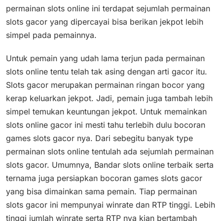
permainan slots online ini terdapat sejumlah permainan
slots gacor yang dipercayai bisa berikan jekpot lebih
simpel pada pemainnya.
Untuk pemain yang udah lama terjun pada permainan
slots online tentu telah tak asing dengan arti gacor itu.
Slots gacor merupakan permainan ringan bocor yang
kerap keluarkan jekpot. Jadi, pemain juga tambah lebih
simpel temukan keuntungan jekpot. Untuk memainkan
slots online gacor ini mesti tahu terlebih dulu bocoran
games slots gacor nya. Dari sebegitu banyak type
permainan slots online tentulah ada sejumlah permainan
slots gacor. Umumnya, Bandar slots online terbaik serta
ternama juga persiapkan bocoran games slots gacor
yang bisa dimainkan sama pemain. Tiap permainan
slots gacor ini mempunyai winrate dan RTP tinggi. Lebih
tinggi jumlah winrate serta RTP nya kian bertambah