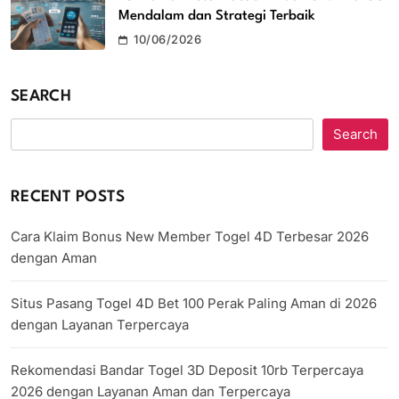
Mendalam dan Strategi Terbaik
10/06/2026
SEARCH
Search
RECENT POSTS
Cara Klaim Bonus New Member Togel 4D Terbesar 2026
dengan Aman
Situs Pasang Togel 4D Bet 100 Perak Paling Aman di 2026
dengan Layanan Terpercaya
Rekomendasi Bandar Togel 3D Deposit 10rb Terpercaya
2026 dengan Layanan Aman dan Terpercaya