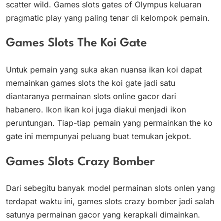
scatter wild. Games slots gates of Olympus keluaran
pragmatic play yang paling tenar di kelompok pemain.
Games Slots The Koi Gate
Untuk pemain yang suka akan nuansa ikan koi dapat
memainkan games slots the koi gate jadi satu
diantaranya permainan slots online gacor dari
habanero. Ikon ikan koi juga diakui menjadi ikon
peruntungan. Tiap-tiap pemain yang permainkan the ko
gate ini mempunyai peluang buat temukan jekpot.
Games Slots Crazy Bomber
Dari sebegitu banyak model permainan slots onlen yang
terdapat waktu ini, games slots crazy bomber jadi salah
satunya permainan gacor yang kerapkali dimainkan.