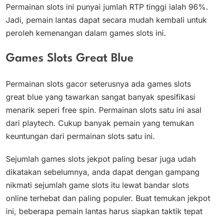
Permainan slots ini punyai jumlah RTP tinggi ialah 96%.
Jadi, pemain lantas dapat secara mudah kembali untuk
peroleh kemenangan dalam games slots ini.
Games Slots Great Blue
Permainan slots gacor seterusnya ada games slots
great blue yang tawarkan sangat banyak spesifikasi
menarik seperi free spin. Permainan slots satu ini asal
dari playtech. Cukup banyak pemain yang temukan
keuntungan dari permainan slots satu ini.
Sejumlah games slots jekpot paling besar juga udah
dikatakan sebelumnya, anda dapat dengan gampang
nikmati sejumlah game slots itu lewat bandar slots
online terhebat dan paling populer. Buat temukan jekpot
ini, beberapa pemain lantas harus siapkan taktik tepat