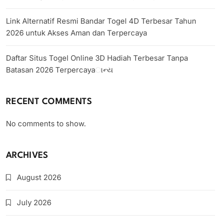
Link Alternatif Resmi Bandar Togel 4D Terbesar Tahun
2026 untuk Akses Aman dan Terpercaya
Daftar Situs Togel Online 3D Hadiah Terbesar Tanpa
Batasan 2026 Terpercayaાન્ય
RECENT COMMENTS
No comments to show.
ARCHIVES
August 2026
July 2026