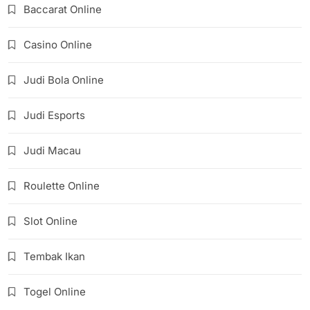
Baccarat Online
Casino Online
Judi Bola Online
Judi Esports
Judi Macau
Roulette Online
Slot Online
Tembak Ikan
Togel Online