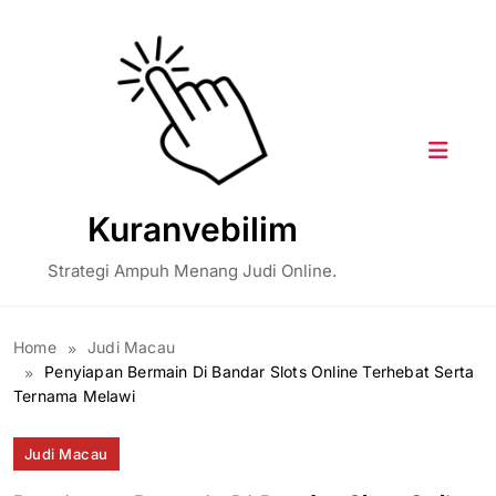
Skip
to
content
Kuranvebilim
Strategi Ampuh Menang Judi Online.
Home
Judi Macau
Penyiapan Bermain Di Bandar Slots Online Terhebat Serta
Ternama Melawi
Judi Macau