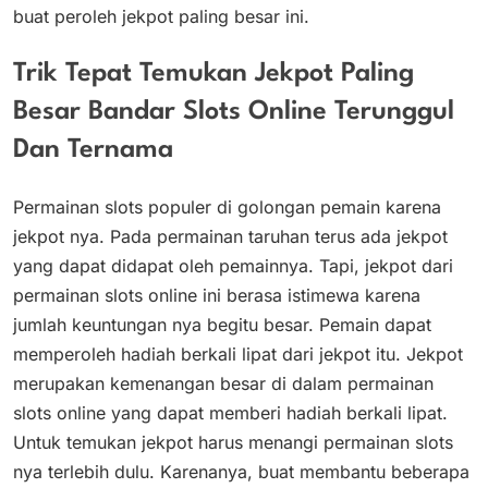
buat peroleh jekpot paling besar ini.
Trik Tepat Temukan Jekpot Paling
Besar Bandar Slots Online Terunggul
Dan Ternama
Permainan slots populer di golongan pemain karena
jekpot nya. Pada permainan taruhan terus ada jekpot
yang dapat didapat oleh pemainnya. Tapi, jekpot dari
permainan slots online ini berasa istimewa karena
jumlah keuntungan nya begitu besar. Pemain dapat
memperoleh hadiah berkali lipat dari jekpot itu. Jekpot
merupakan kemenangan besar di dalam permainan
slots online yang dapat memberi hadiah berkali lipat.
Untuk temukan jekpot harus menangi permainan slots
nya terlebih dulu. Karenanya, buat membantu beberapa