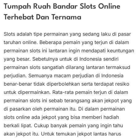
Tumpah Ruah Bandar Slots Online
Terhebat Dan Ternama
Slots adalah tipe permainan yang sedang laku di pasar
taruhan online. Beberapa pemain yang terjun di dalam
permainan slots ini lantaran ingin mendapati keuntungan
yang besar. Sebetulnya untuk di Indonesia sendiri
permainan slots sangatlah dilarang lantaran termaksud
perjudian. Semuanya macam perjudian di Indonesia
benar-benar tidak diperbolehkan serta terdapat resiko
untuk dipermainkan. Rata-rata pemain terjun di dalam
permainan slots ini sebab terangsang akan jekpot yang
di pasarkan oleh permainan itu. Di dalam permainan
slots online ada jekpot yang bisa memberi hadiah
berkali lipat. Cukup banyak pemain yang ingin tahu
akan jekpot itu. Untuk temukan jekpot lantas harus