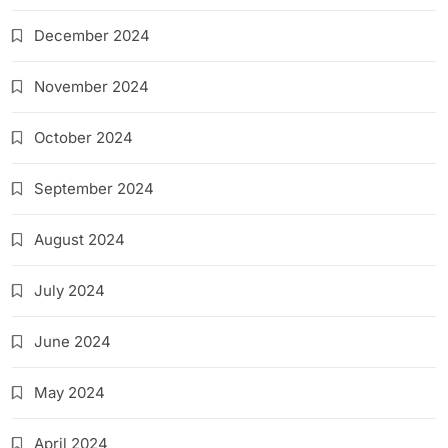
December 2024
November 2024
October 2024
September 2024
August 2024
July 2024
June 2024
May 2024
April 2024