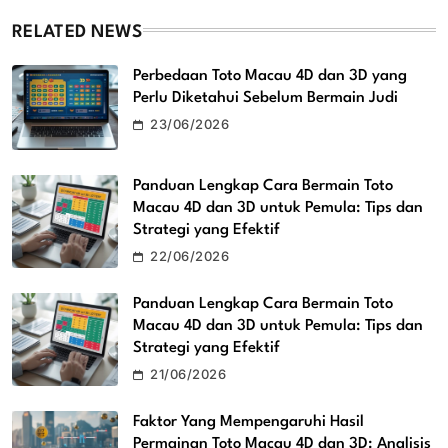
RELATED NEWS
Perbedaan Toto Macau 4D dan 3D yang
Perlu Diketahui Sebelum Bermain Judi
23/06/2026
Panduan Lengkap Cara Bermain Toto
Macau 4D dan 3D untuk Pemula: Tips dan
Strategi yang Efektif
22/06/2026
Panduan Lengkap Cara Bermain Toto
Macau 4D dan 3D untuk Pemula: Tips dan
Strategi yang Efektif
21/06/2026
Faktor Yang Mempengaruhi Hasil
Permainan Toto Macau 4D dan 3D: Analisis