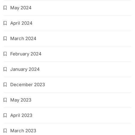
May 2024
April 2024
March 2024
February 2024
January 2024
December 2023
May 2023
April 2023
March 2023