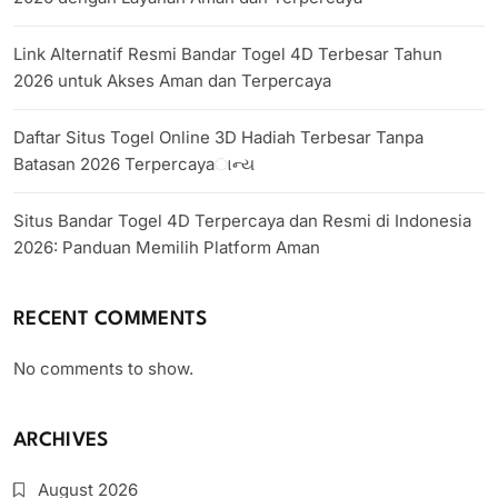
Link Alternatif Resmi Bandar Togel 4D Terbesar Tahun
2026 untuk Akses Aman dan Terpercaya
Daftar Situs Togel Online 3D Hadiah Terbesar Tanpa
Batasan 2026 Terpercayaાન્ય
Situs Bandar Togel 4D Terpercaya dan Resmi di Indonesia
2026: Panduan Memilih Platform Aman
RECENT COMMENTS
No comments to show.
ARCHIVES
August 2026