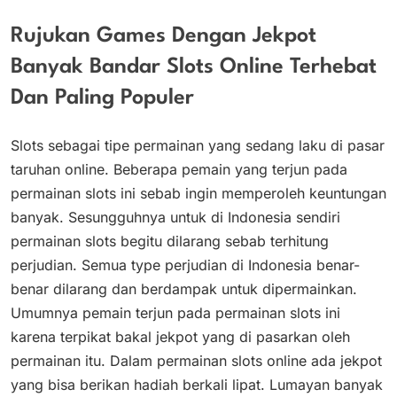
Rujukan Games Dengan Jekpot
Banyak Bandar Slots Online Terhebat
Dan Paling Populer
Slots sebagai tipe permainan yang sedang laku di pasar
taruhan online. Beberapa pemain yang terjun pada
permainan slots ini sebab ingin memperoleh keuntungan
banyak. Sesungguhnya untuk di Indonesia sendiri
permainan slots begitu dilarang sebab terhitung
perjudian. Semua type perjudian di Indonesia benar-
benar dilarang dan berdampak untuk dipermainkan.
Umumnya pemain terjun pada permainan slots ini
karena terpikat bakal jekpot yang di pasarkan oleh
permainan itu. Dalam permainan slots online ada jekpot
yang bisa berikan hadiah berkali lipat. Lumayan banyak