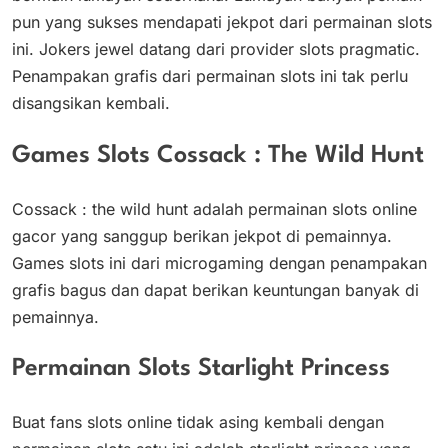
pun yang sukses mendapati jekpot dari permainan slots
ini. Jokers jewel datang dari provider slots pragmatic.
Penampakan grafis dari permainan slots ini tak perlu
disangsikan kembali.
Games Slots Cossack : The Wild Hunt
Cossack : the wild hunt adalah permainan slots online
gacor yang sanggup berikan jekpot di pemainnya.
Games slots ini dari microgaming dengan penampakan
grafis bagus dan dapat berikan keuntungan banyak di
pemainnya.
Permainan Slots Starlight Princess
Buat fans slots online tidak asing kembali dengan