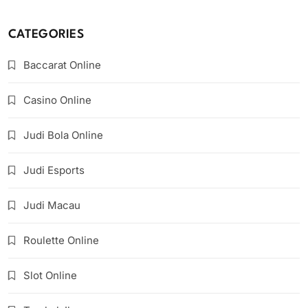
CATEGORIES
Baccarat Online
Casino Online
Judi Bola Online
Judi Esports
Judi Macau
Roulette Online
Slot Online