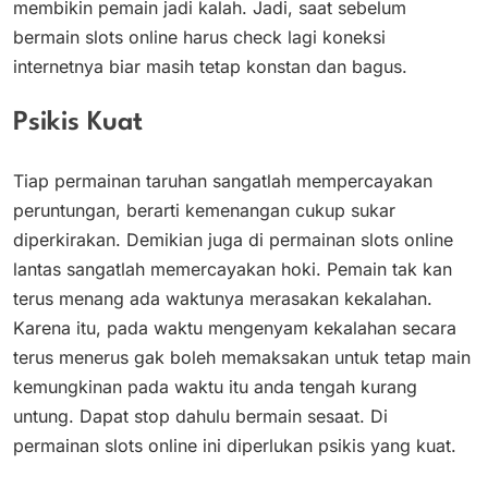
membikin pemain jadi kalah. Jadi, saat sebelum
bermain slots online harus check lagi koneksi
internetnya biar masih tetap konstan dan bagus.
Psikis Kuat
Tiap permainan taruhan sangatlah mempercayakan
peruntungan, berarti kemenangan cukup sukar
diperkirakan. Demikian juga di permainan slots online
lantas sangatlah memercayakan hoki. Pemain tak kan
terus menang ada waktunya merasakan kekalahan.
Karena itu, pada waktu mengenyam kekalahan secara
terus menerus gak boleh memaksakan untuk tetap main
kemungkinan pada waktu itu anda tengah kurang
untung. Dapat stop dahulu bermain sesaat. Di
permainan slots online ini diperlukan psikis yang kuat.