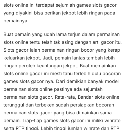
slots online ini terdapat sejumlah games slots gacor
yang diyakini bisa berikan jekpot lebih ringan pada
pemainnya.
Buat pemain yang udah lama terjun dalam permainan
slots online tentu telah tak asing dengan arti gacor itu.
Slots gacor ialah permainan ringan bocor yang kerap
keluarkan jekpot. Jadi, pemain lantas tambah lebih
ringan peroleh keuntungan jekpot. Buat memainkan
slots online gacor ini mesti tahu terlebih dulu bocoran
games slots gacor nya. Dari demikian banyak model
permainan slots online pastinya ada sejumlah
permainan slots gacor. Rata-rata, Bandar slots online
terunggul dan terbeken sudah persiapkan bocoran
permainan slots gacor yang bisa dimainkan sama
pemain. Tiap-tiap games slots gacor ini miliki winrate
serta RTP tinggi. Lebih tinggi jumlah winrate dan RTP