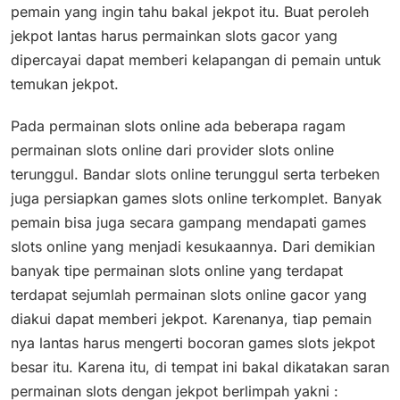
pemain yang ingin tahu bakal jekpot itu. Buat peroleh
jekpot lantas harus permainkan slots gacor yang
dipercayai dapat memberi kelapangan di pemain untuk
temukan jekpot.
Pada permainan slots online ada beberapa ragam
permainan slots online dari provider slots online
terunggul. Bandar slots online terunggul serta terbeken
juga persiapkan games slots online terkomplet. Banyak
pemain bisa juga secara gampang mendapati games
slots online yang menjadi kesukaannya. Dari demikian
banyak tipe permainan slots online yang terdapat
terdapat sejumlah permainan slots online gacor yang
diakui dapat memberi jekpot. Karenanya, tiap pemain
nya lantas harus mengerti bocoran games slots jekpot
besar itu. Karena itu, di tempat ini bakal dikatakan saran
permainan slots dengan jekpot berlimpah yakni :