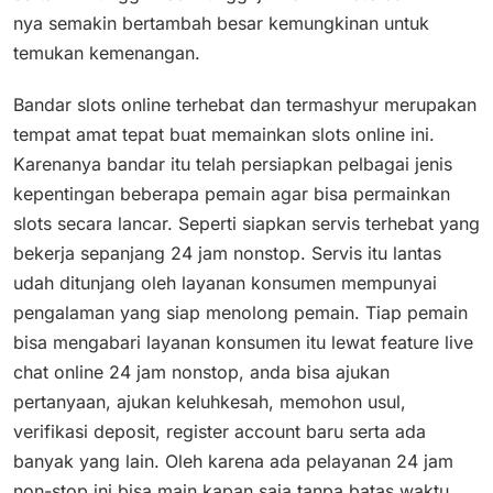
nya semakin bertambah besar kemungkinan untuk
temukan kemenangan.
Bandar slots online terhebat dan termashyur merupakan
tempat amat tepat buat memainkan slots online ini.
Karenanya bandar itu telah persiapkan pelbagai jenis
kepentingan beberapa pemain agar bisa permainkan
slots secara lancar. Seperti siapkan servis terhebat yang
bekerja sepanjang 24 jam nonstop. Servis itu lantas
udah ditunjang oleh layanan konsumen mempunyai
pengalaman yang siap menolong pemain. Tiap pemain
bisa mengabari layanan konsumen itu lewat feature live
chat online 24 jam nonstop, anda bisa ajukan
pertanyaan, ajukan keluhkesah, memohon usul,
verifikasi deposit, register account baru serta ada
banyak yang lain. Oleh karena ada pelayanan 24 jam
non-stop ini bisa main kapan saja tanpa batas waktu.