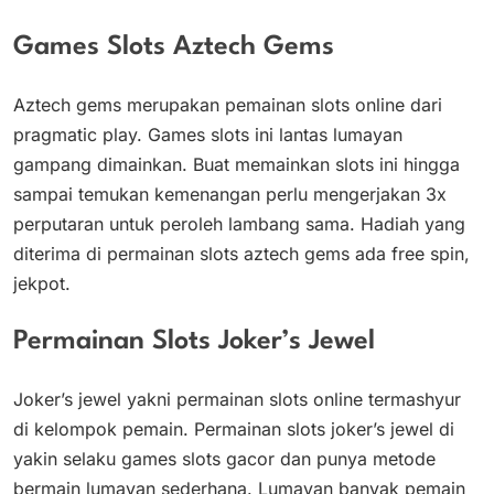
Games Slots Aztech Gems
Aztech gems merupakan pemainan slots online dari
pragmatic play. Games slots ini lantas lumayan
gampang dimainkan. Buat memainkan slots ini hingga
sampai temukan kemenangan perlu mengerjakan 3x
perputaran untuk peroleh lambang sama. Hadiah yang
diterima di permainan slots aztech gems ada free spin,
jekpot.
Permainan Slots Joker’s Jewel
Joker’s jewel yakni permainan slots online termashyur
di kelompok pemain. Permainan slots joker’s jewel di
yakin selaku games slots gacor dan punya metode
bermain lumayan sederhana. Lumayan banyak pemain