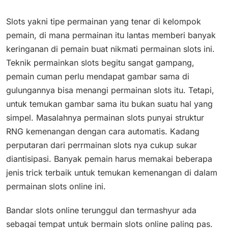
Slots yakni tipe permainan yang tenar di kelompok
pemain, di mana permainan itu lantas memberi banyak
keringanan di pemain buat nikmati permainan slots ini.
Teknik permainkan slots begitu sangat gampang,
pemain cuman perlu mendapat gambar sama di
gulungannya bisa menangi permainan slots itu. Tetapi,
untuk temukan gambar sama itu bukan suatu hal yang
simpel. Masalahnya permainan slots punyai struktur
RNG kemenangan dengan cara automatis. Kadang
perputaran dari perrmainan slots nya cukup sukar
diantisipasi. Banyak pemain harus memakai beberapa
jenis trick terbaik untuk temukan kemenangan di dalam
permainan slots online ini.
Bandar slots online terunggul dan termashyur ada
sebagai tempat untuk bermain slots online paling pas.