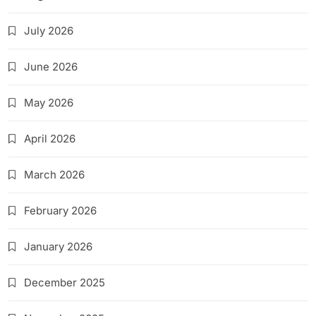
July 2026
June 2026
May 2026
April 2026
March 2026
February 2026
January 2026
December 2025