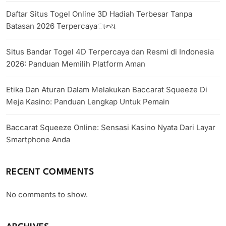
Daftar Situs Togel Online 3D Hadiah Terbesar Tanpa
Batasan 2026 Terpercayaાન્ય
Situs Bandar Togel 4D Terpercaya dan Resmi di Indonesia
2026: Panduan Memilih Platform Aman
Etika Dan Aturan Dalam Melakukan Baccarat Squeeze Di
Meja Kasino: Panduan Lengkap Untuk Pemain
Baccarat Squeeze Online: Sensasi Kasino Nyata Dari Layar
Smartphone Anda
RECENT COMMENTS
No comments to show.