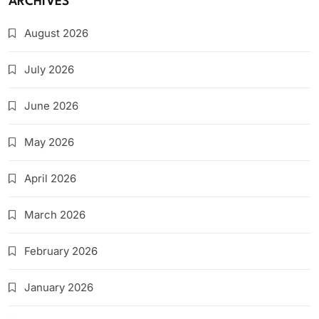
ARCHIVES
August 2026
July 2026
June 2026
May 2026
April 2026
March 2026
February 2026
January 2026