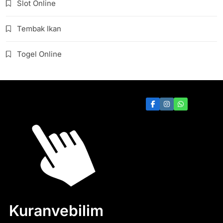
Slot Online
Tembak Ikan
Togel Online
Kuranvebilim