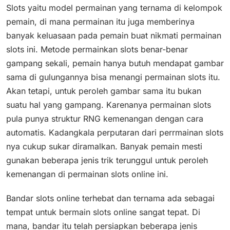
Slots yaitu model permainan yang ternama di kelompok
pemain, di mana permainan itu juga memberinya
banyak keluasaan pada pemain buat nikmati permainan
slots ini. Metode permainkan slots benar-benar
gampang sekali, pemain hanya butuh mendapat gambar
sama di gulungannya bisa menangi permainan slots itu.
Akan tetapi, untuk peroleh gambar sama itu bukan
suatu hal yang gampang. Karenanya permainan slots
pula punya struktur RNG kemenangan dengan cara
automatis. Kadangkala perputaran dari perrmainan slots
nya cukup sukar diramalkan. Banyak pemain mesti
gunakan beberapa jenis trik terunggul untuk peroleh
kemenangan di permainan slots online ini.
Bandar slots online terhebat dan ternama ada sebagai
tempat untuk bermain slots online sangat tepat. Di
mana, bandar itu telah persiapkan beberapa jenis