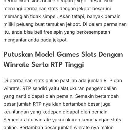
permainkan slots online dengan jekpot besar. Buat
menangi permainan slots dengan jekpot besar ini
memanglah tidak simpel. Akan tetapi, banyak pemain
miliki peluang buat temukan jekpot. Di dalam permainan
itu, anda bisa beli free spin yang berkesempatan
mengantar anda pada jekpot.
Putuskan Model Games Slots Dengan
Winrate Serta RTP Tinggi
Di permainan slots online pastilah ada jumlah RTP dan
winrate. RTP sendiri yaitu alat ukuran pengembalian
yang nanti didapat oleh pemain. Semakin bertambah
besar jumlah RTP nya kian bertambah besar juga
keuntungan yang kedepan didapat oleh pemain.
Sementara itu winrate yakni ukuran kemenangan slots
online. Bertambah besar jumlah winrate nya makin