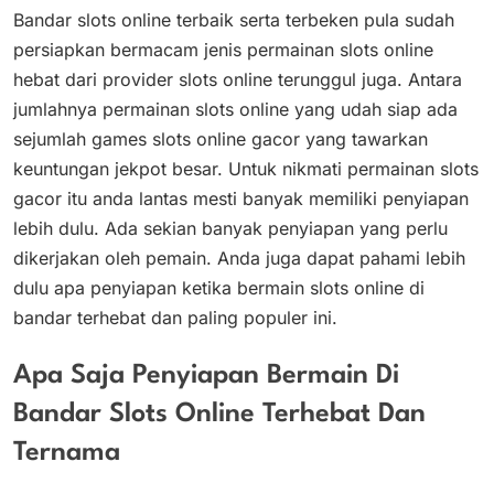
Bandar slots online terbaik serta terbeken pula sudah
persiapkan bermacam jenis permainan slots online
hebat dari provider slots online terunggul juga. Antara
jumlahnya permainan slots online yang udah siap ada
sejumlah games slots online gacor yang tawarkan
keuntungan jekpot besar. Untuk nikmati permainan slots
gacor itu anda lantas mesti banyak memiliki penyiapan
lebih dulu. Ada sekian banyak penyiapan yang perlu
dikerjakan oleh pemain. Anda juga dapat pahami lebih
dulu apa penyiapan ketika bermain slots online di
bandar terhebat dan paling populer ini.
Apa Saja Penyiapan Bermain Di
Bandar Slots Online Terhebat Dan
Ternama