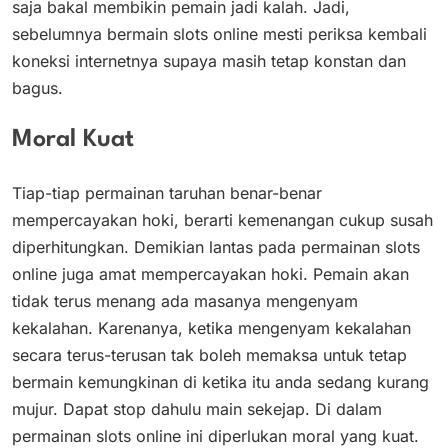
saja bakal membikin pemain jadi kalah. Jadi,
sebelumnya bermain slots online mesti periksa kembali
koneksi internetnya supaya masih tetap konstan dan
bagus.
Moral Kuat
Tiap-tiap permainan taruhan benar-benar
mempercayakan hoki, berarti kemenangan cukup susah
diperhitungkan. Demikian lantas pada permainan slots
online juga amat mempercayakan hoki. Pemain akan
tidak terus menang ada masanya mengenyam
kekalahan. Karenanya, ketika mengenyam kekalahan
secara terus-terusan tak boleh memaksa untuk tetap
bermain kemungkinan di ketika itu anda sedang kurang
mujur. Dapat stop dahulu main sekejap. Di dalam
permainan slots online ini diperlukan moral yang kuat.