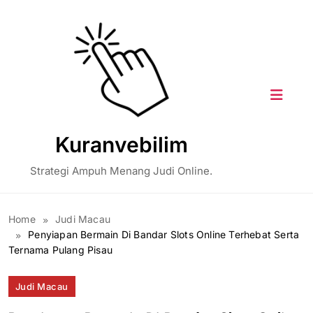
Skip
to
content
Kuranvebilim
Strategi Ampuh Menang Judi Online.
Home
Judi Macau
Penyiapan Bermain Di Bandar Slots Online Terhebat Serta
Ternama Pulang Pisau
Judi Macau