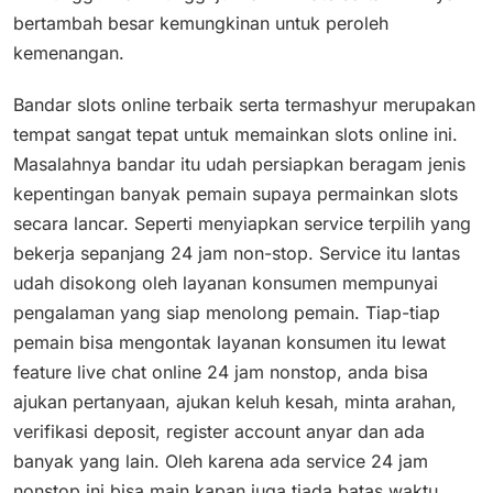
bertambah besar kemungkinan untuk peroleh
kemenangan.
Bandar slots online terbaik serta termashyur merupakan
tempat sangat tepat untuk memainkan slots online ini.
Masalahnya bandar itu udah persiapkan beragam jenis
kepentingan banyak pemain supaya permainkan slots
secara lancar. Seperti menyiapkan service terpilih yang
bekerja sepanjang 24 jam non-stop. Service itu lantas
udah disokong oleh layanan konsumen mempunyai
pengalaman yang siap menolong pemain. Tiap-tiap
pemain bisa mengontak layanan konsumen itu lewat
feature live chat online 24 jam nonstop, anda bisa
ajukan pertanyaan, ajukan keluh kesah, minta arahan,
verifikasi deposit, register account anyar dan ada
banyak yang lain. Oleh karena ada service 24 jam
nonstop ini bisa main kapan juga tiada batas waktu.