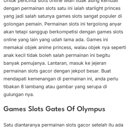
Untuk pencinta slots online telah tidak asing kembali
dengan permainan slots satu ini ialah starlight princes
yang jadi salah satunya games slots sangat populer di
golongan pemain. Permainan slots ini tergolong anyar
akan tetapi sanggup berkompetisi dengan games slots
online yang lain yang udah lama ada. Games ini
memakai objek anime princess, walau objek nya seperti
anak kecil tidak boleh salah permainan ini begitu
banyak pemujanya. Lantaran, masuk ke jejeran
permainan slots gacor dengan jekpot besar. Buat
mendapati kemenangan di permainan ini, anda perlu
tibakan 8 lambang atau gambar yang serupa di
gulungan nya.
Games Slots Gates Of Olympus
Satu diantaranya permainan slots gacor setelah itu ada