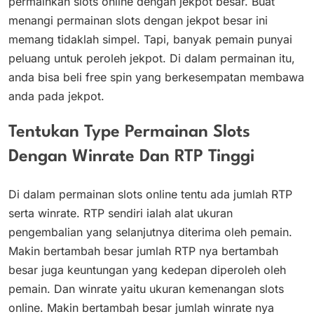
permainkan slots online dengan jekpot besar. Buat
menangi permainan slots dengan jekpot besar ini
memang tidaklah simpel. Tapi, banyak pemain punyai
peluang untuk peroleh jekpot. Di dalam permainan itu,
anda bisa beli free spin yang berkesempatan membawa
anda pada jekpot.
Tentukan Type Permainan Slots
Dengan Winrate Dan RTP Tinggi
Di dalam permainan slots online tentu ada jumlah RTP
serta winrate. RTP sendiri ialah alat ukuran
pengembalian yang selanjutnya diterima oleh pemain.
Makin bertambah besar jumlah RTP nya bertambah
besar juga keuntungan yang kedepan diperoleh oleh
pemain. Dan winrate yaitu ukuran kemenangan slots
online. Makin bertambah besar jumlah winrate nya