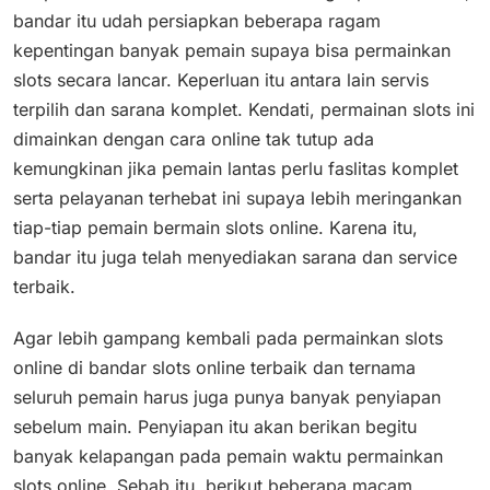
bandar itu udah persiapkan beberapa ragam
kepentingan banyak pemain supaya bisa permainkan
slots secara lancar. Keperluan itu antara lain servis
terpilih dan sarana komplet. Kendati, permainan slots ini
dimainkan dengan cara online tak tutup ada
kemungkinan jika pemain lantas perlu faslitas komplet
serta pelayanan terhebat ini supaya lebih meringankan
tiap-tiap pemain bermain slots online. Karena itu,
bandar itu juga telah menyediakan sarana dan service
terbaik.
Agar lebih gampang kembali pada permainkan slots
online di bandar slots online terbaik dan ternama
seluruh pemain harus juga punya banyak penyiapan
sebelum main. Penyiapan itu akan berikan begitu
banyak kelapangan pada pemain waktu permainkan
slots online. Sebab itu, berikut beberapa macam