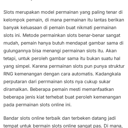
Slots merupakan model permainan yang paling tenar di
kelompok pemain, di mana permainan itu lantas berikan
banyak keluasaan di pemain buat nikmati permainan
slots ini. Metode permainkan slots benar-benar sangat
mudah, pemain hanya butuh mendapat gambar sama di
gulungannya bisa menangi permainan slots itu. Akan
tetapi, untuk peroleh gambar sama itu bukan suatu hal
yang simpel. Karena permainan slots pun punya struktur
RNG kemenangan dengan cara automatis. Kadangkala
perputaran dari perrmainan slots nya cukup sukar
diramalkan. Beberapa pemain mesti memanfaatkan
beberapa jenis kiat terhebat buat peroleh kemenangan
pada permainan slots online ini.
Bandar slots online terbaik dan terbeken datang jadi
tempat untuk bermain slots online sangat pas. Di mana,