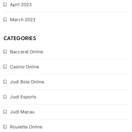
April 2023
March 2023
CATEGORIES
Baccarat Online
Casino Online
Judi Bola Online
Judi Esports
Judi Macau
Roulette Online