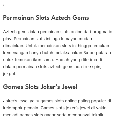
:
Permainan Slots Aztech Gems
Aztech gems ialah pemainan slots online dari pragmatic
play. Permainan slots ini juga lumayan mudah
dimainkan. Untuk memainkan slots ini hingga temukan
kemenangan hanya butuh melaksanakan 3x perputaran
untuk temukan ikon sama. Hadiah yang diterima di
dalam permainan slots aztech gems ada free spin,
jekpot.
Games Slots Joker’s Jewel
Joker’s jewel yaitu games slots online paling populer di
kelompok pemain. Games slots joker’s jewel di yakin
menjadi games slots gacor serta mempunyai teknik