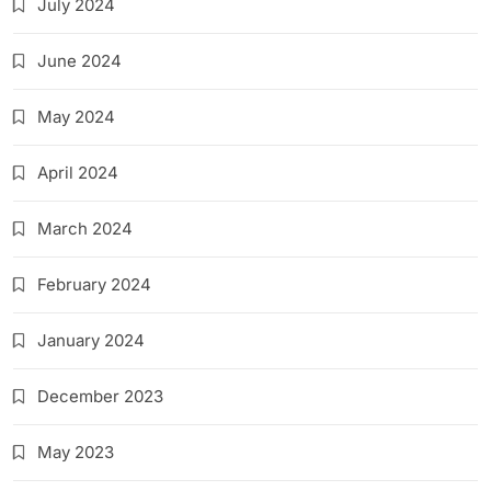
July 2024
June 2024
May 2024
April 2024
March 2024
February 2024
January 2024
December 2023
May 2023