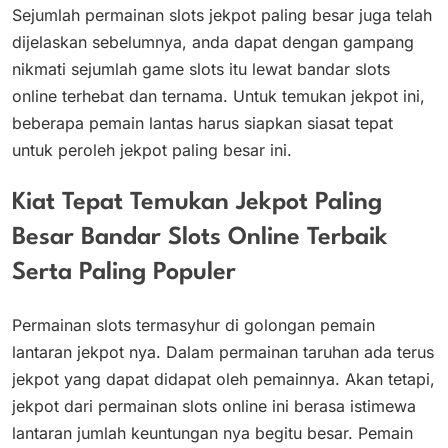
Sejumlah permainan slots jekpot paling besar juga telah
dijelaskan sebelumnya, anda dapat dengan gampang
nikmati sejumlah game slots itu lewat bandar slots
online terhebat dan ternama. Untuk temukan jekpot ini,
beberapa pemain lantas harus siapkan siasat tepat
untuk peroleh jekpot paling besar ini.
Kiat Tepat Temukan Jekpot Paling
Besar Bandar Slots Online Terbaik
Serta Paling Populer
Permainan slots termasyhur di golongan pemain
lantaran jekpot nya. Dalam permainan taruhan ada terus
jekpot yang dapat didapat oleh pemainnya. Akan tetapi,
jekpot dari permainan slots online ini berasa istimewa
lantaran jumlah keuntungan nya begitu besar. Pemain