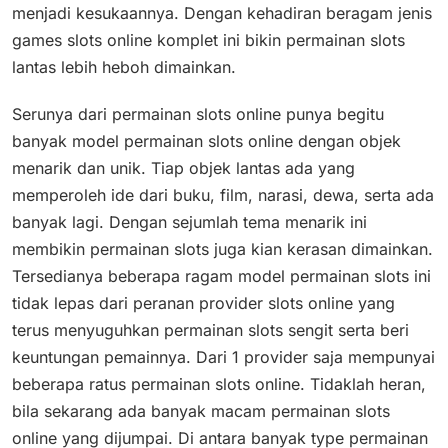
menjadi kesukaannya. Dengan kehadiran beragam jenis
games slots online komplet ini bikin permainan slots
lantas lebih heboh dimainkan.
Serunya dari permainan slots online punya begitu
banyak model permainan slots online dengan objek
menarik dan unik. Tiap objek lantas ada yang
memperoleh ide dari buku, film, narasi, dewa, serta ada
banyak lagi. Dengan sejumlah tema menarik ini
membikin permainan slots juga kian kerasan dimainkan.
Tersedianya beberapa ragam model permainan slots ini
tidak lepas dari peranan provider slots online yang
terus menyuguhkan permainan slots sengit serta beri
keuntungan pemainnya. Dari 1 provider saja mempunyai
beberapa ratus permainan slots online. Tidaklah heran,
bila sekarang ada banyak macam permainan slots
online yang dijumpai. Di antara banyak type permainan