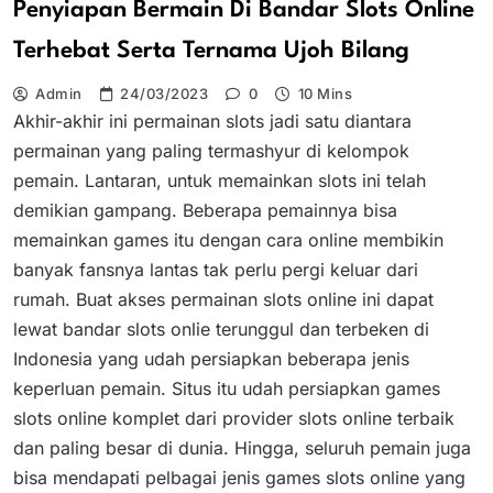
Penyiapan Bermain Di Bandar Slots Online
Terhebat Serta Ternama Ujoh Bilang
Admin
24/03/2023
0
10 Mins
Akhir-akhir ini permainan slots jadi satu diantara
permainan yang paling termashyur di kelompok
pemain. Lantaran, untuk memainkan slots ini telah
demikian gampang. Beberapa pemainnya bisa
memainkan games itu dengan cara online membikin
banyak fansnya lantas tak perlu pergi keluar dari
rumah. Buat akses permainan slots online ini dapat
lewat bandar slots onlie terunggul dan terbeken di
Indonesia yang udah persiapkan beberapa jenis
keperluan pemain. Situs itu udah persiapkan games
slots online komplet dari provider slots online terbaik
dan paling besar di dunia. Hingga, seluruh pemain juga
bisa mendapati pelbagai jenis games slots online yang