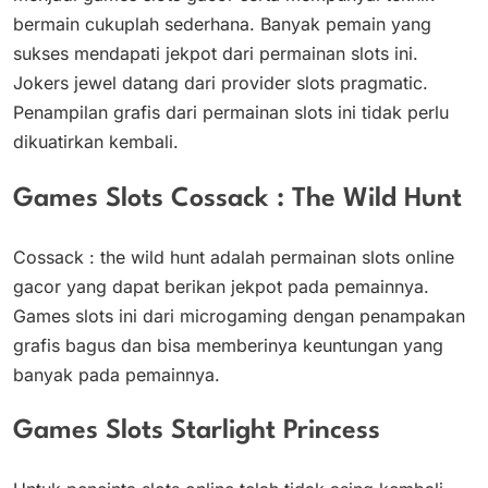
bermain cukuplah sederhana. Banyak pemain yang
sukses mendapati jekpot dari permainan slots ini.
Jokers jewel datang dari provider slots pragmatic.
Penampilan grafis dari permainan slots ini tidak perlu
dikuatirkan kembali.
Games Slots Cossack : The Wild Hunt
Cossack : the wild hunt adalah permainan slots online
gacor yang dapat berikan jekpot pada pemainnya.
Games slots ini dari microgaming dengan penampakan
grafis bagus dan bisa memberinya keuntungan yang
banyak pada pemainnya.
Games Slots Starlight Princess