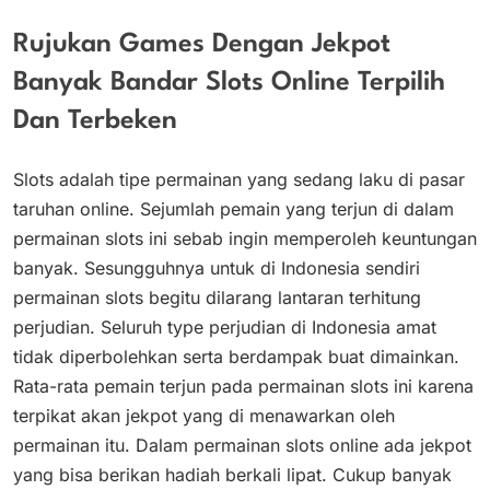
Rujukan Games Dengan Jekpot
Banyak Bandar Slots Online Terpilih
Dan Terbeken
Slots adalah tipe permainan yang sedang laku di pasar
taruhan online. Sejumlah pemain yang terjun di dalam
permainan slots ini sebab ingin memperoleh keuntungan
banyak. Sesungguhnya untuk di Indonesia sendiri
permainan slots begitu dilarang lantaran terhitung
perjudian. Seluruh type perjudian di Indonesia amat
tidak diperbolehkan serta berdampak buat dimainkan.
Rata-rata pemain terjun pada permainan slots ini karena
terpikat akan jekpot yang di menawarkan oleh
permainan itu. Dalam permainan slots online ada jekpot
yang bisa berikan hadiah berkali lipat. Cukup banyak