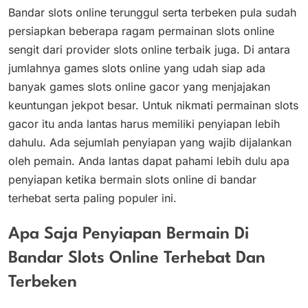
Bandar slots online terunggul serta terbeken pula sudah
persiapkan beberapa ragam permainan slots online
sengit dari provider slots online terbaik juga. Di antara
jumlahnya games slots online yang udah siap ada
banyak games slots online gacor yang menjajakan
keuntungan jekpot besar. Untuk nikmati permainan slots
gacor itu anda lantas harus memiliki penyiapan lebih
dahulu. Ada sejumlah penyiapan yang wajib dijalankan
oleh pemain. Anda lantas dapat pahami lebih dulu apa
penyiapan ketika bermain slots online di bandar
terhebat serta paling populer ini.
Apa Saja Penyiapan Bermain Di
Bandar Slots Online Terhebat Dan
Terbeken