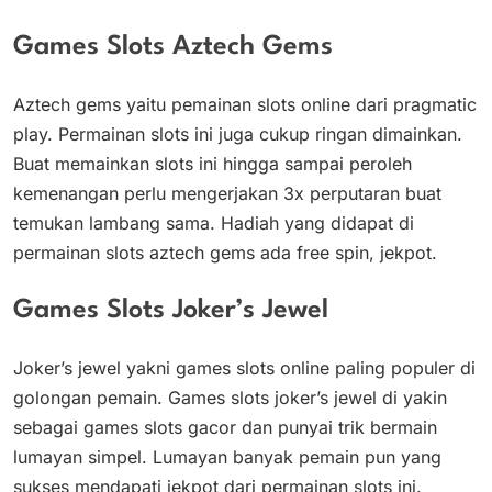
Games Slots Aztech Gems
Aztech gems yaitu pemainan slots online dari pragmatic
play. Permainan slots ini juga cukup ringan dimainkan.
Buat memainkan slots ini hingga sampai peroleh
kemenangan perlu mengerjakan 3x perputaran buat
temukan lambang sama. Hadiah yang didapat di
permainan slots aztech gems ada free spin, jekpot.
Games Slots Joker’s Jewel
Joker’s jewel yakni games slots online paling populer di
golongan pemain. Games slots joker’s jewel di yakin
sebagai games slots gacor dan punyai trik bermain
lumayan simpel. Lumayan banyak pemain pun yang
sukses mendapati jekpot dari permainan slots ini.