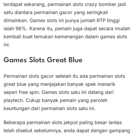
terdapat sekarang, permainan slots crazy bomber jadi
satu diantara permainan gacor yang seringkali
dimainkan. Games slots ini punya jumlah RTP tinggi
ialah 96%. Karena itu, pemain juga dapat secara mudah
kembali buat temukan kemenangan dalam games slots
ini.
Games Slots Great Blue
Permainan slots gacor setelah itu ada permainan slots
great blue yang menjajakan banyak spek menarik
seperi free spin. Games slots satu ini datang dari
playtech. Cukup banyak pemain yang peroleh
keuntungan dari permainan slots satu ini.
Beberapa permainan slots jekpot paling besar lantas
telah disebut sebelumnya, anda dapat dengan gampang