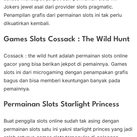
Jokers jewel asal dari provider slots pragmatic.
Penampilan grafis dari permainan slots ini tak perlu
dikuatirkan kembali.
Games Slots Cossack : The Wild Hunt
Cossack : the wild hunt adalah permainan slots online
gacor yang bisa berikan jekpot di pemainnya. Games
slots ini dari microgaming dengan penampakan grafis
bagus dan bisa memberi keuntungan banyak pada
pemainnya.
Permainan Slots Starlight Princess
Buat penggila slots online sudah tak asing dengan
permainan slots satu ini yakni starlight princes yang jadi