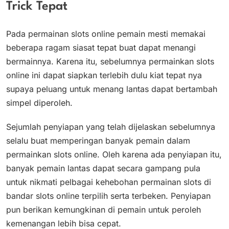
Trick Tepat
Pada permainan slots online pemain mesti memakai
beberapa ragam siasat tepat buat dapat menangi
bermainnya. Karena itu, sebelumnya permainkan slots
online ini dapat siapkan terlebih dulu kiat tepat nya
supaya peluang untuk menang lantas dapat bertambah
simpel diperoleh.
Sejumlah penyiapan yang telah dijelaskan sebelumnya
selalu buat memperingan banyak pemain dalam
permainkan slots online. Oleh karena ada penyiapan itu,
banyak pemain lantas dapat secara gampang pula
untuk nikmati pelbagai kehebohan permainan slots di
bandar slots online terpilih serta terbeken. Penyiapan
pun berikan kemungkinan di pemain untuk peroleh
kemenangan lebih bisa cepat.