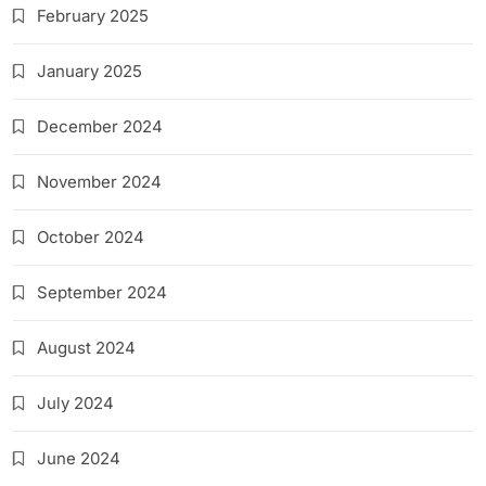
February 2025
January 2025
December 2024
November 2024
October 2024
September 2024
August 2024
July 2024
June 2024