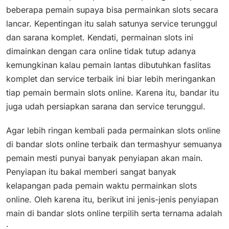
beberapa pemain supaya bisa permainkan slots secara
lancar. Kepentingan itu salah satunya service terunggul
dan sarana komplet. Kendati, permainan slots ini
dimainkan dengan cara online tidak tutup adanya
kemungkinan kalau pemain lantas dibutuhkan faslitas
komplet dan service terbaik ini biar lebih meringankan
tiap pemain bermain slots online. Karena itu, bandar itu
juga udah persiapkan sarana dan service terunggul.
Agar lebih ringan kembali pada permainkan slots online
di bandar slots online terbaik dan termashyur semuanya
pemain mesti punyai banyak penyiapan akan main.
Penyiapan itu bakal memberi sangat banyak
kelapangan pada pemain waktu permainkan slots
online. Oleh karena itu, berikut ini jenis-jenis penyiapan
main di bandar slots online terpilih serta ternama adalah
: