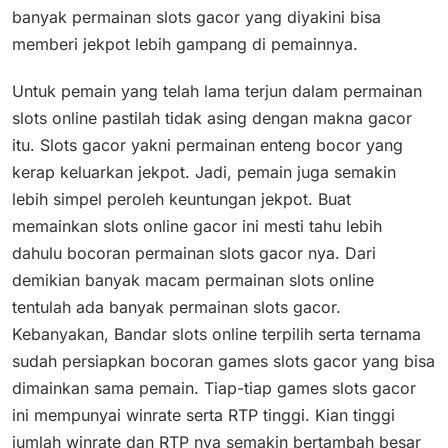
banyak permainan slots gacor yang diyakini bisa
memberi jekpot lebih gampang di pemainnya.
Untuk pemain yang telah lama terjun dalam permainan
slots online pastilah tidak asing dengan makna gacor
itu. Slots gacor yakni permainan enteng bocor yang
kerap keluarkan jekpot. Jadi, pemain juga semakin
lebih simpel peroleh keuntungan jekpot. Buat
memainkan slots online gacor ini mesti tahu lebih
dahulu bocoran permainan slots gacor nya. Dari
demikian banyak macam permainan slots online
tentulah ada banyak permainan slots gacor.
Kebanyakan, Bandar slots online terpilih serta ternama
sudah persiapkan bocoran games slots gacor yang bisa
dimainkan sama pemain. Tiap-tiap games slots gacor
ini mempunyai winrate serta RTP tinggi. Kian tinggi
jumlah winrate dan RTP nya semakin bertambah besar