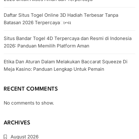
Daftar Situs Togel Online 3D Hadiah Terbesar Tanpa
Batasan 2026 Terpercayaાન્ય
Situs Bandar Togel 4D Terpercaya dan Resmi di Indonesia
2026: Panduan Memilih Platform Aman
Etika Dan Aturan Dalam Melakukan Baccarat Squeeze Di
Meja Kasino: Panduan Lengkap Untuk Pemain
RECENT COMMENTS
No comments to show.
ARCHIVES
August 2026