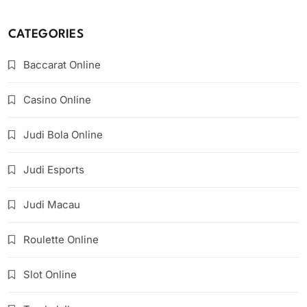
CATEGORIES
Baccarat Online
Casino Online
Judi Bola Online
Judi Esports
Judi Macau
Roulette Online
Slot Online