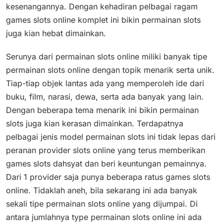
kesenangannya. Dengan kehadiran pelbagai ragam
games slots online komplet ini bikin permainan slots
juga kian hebat dimainkan.
Serunya dari permainan slots online miliki banyak tipe
permainan slots online dengan topik menarik serta unik.
Tiap-tiap objek lantas ada yang memperoleh ide dari
buku, film, narasi, dewa, serta ada banyak yang lain.
Dengan beberapa tema menarik ini bikin permainan
slots juga kian kerasan dimainkan. Terdapatnya
pelbagai jenis model permainan slots ini tidak lepas dari
peranan provider slots online yang terus memberikan
games slots dahsyat dan beri keuntungan pemainnya.
Dari 1 provider saja punya beberapa ratus games slots
online. Tidaklah aneh, bila sekarang ini ada banyak
sekali tipe permainan slots online yang dijumpai. Di
antara jumlahnya type permainan slots online ini ada