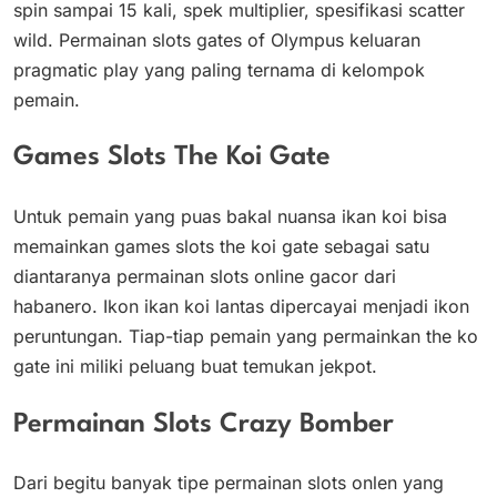
spin sampai 15 kali, spek multiplier, spesifikasi scatter
wild. Permainan slots gates of Olympus keluaran
pragmatic play yang paling ternama di kelompok
pemain.
Games Slots The Koi Gate
Untuk pemain yang puas bakal nuansa ikan koi bisa
memainkan games slots the koi gate sebagai satu
diantaranya permainan slots online gacor dari
habanero. Ikon ikan koi lantas dipercayai menjadi ikon
peruntungan. Tiap-tiap pemain yang permainkan the ko
gate ini miliki peluang buat temukan jekpot.
Permainan Slots Crazy Bomber
Dari begitu banyak tipe permainan slots onlen yang