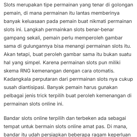
Slots merupakan tipe permainan yang tenar di golongan
pemain, di mana permainan itu lantas memberinya
banyak keluasaan pada pemain buat nikmati permainan
slots ini. Langkah permainkan slots benar-benar
gampang sekali, pemain perlu memperoleh gambar
sama di gulungannya bisa menangi permainan slots itu.
Akan tetapi, buat peroleh gambar sama itu bukan suatu
hal yang simpel. Karena permainan slots pun miliki
skema RNG kemenangan dengan cara otomatis.
Kadangkala perputaran dari perrmainan slots nya cukup
susah diantisipasi. Banyak pemain harus gunakan
pelbagai jenis trick terpilih buat peroleh kemenangan di
permainan slots online ini.
Bandar slots online terpilih dan terbeken ada sebagai
tempat untuk bermain slots online amat pas. Di mana,
bandar itu udah persiapkan beberapa ragam keperluan