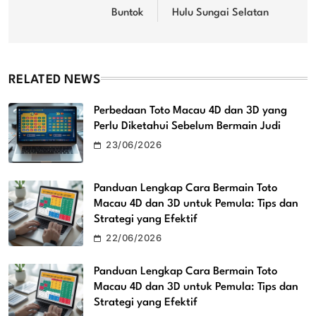
Buntok
Hulu Sungai Selatan
RELATED NEWS
Perbedaan Toto Macau 4D dan 3D yang
Perlu Diketahui Sebelum Bermain Judi
23/06/2026
Panduan Lengkap Cara Bermain Toto
Macau 4D dan 3D untuk Pemula: Tips dan
Strategi yang Efektif
22/06/2026
Panduan Lengkap Cara Bermain Toto
Macau 4D dan 3D untuk Pemula: Tips dan
Strategi yang Efektif