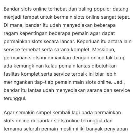
Bandar slots online terhebat dan paling populer datang
menjadi tempat untuk bermain slots online sangat tepat.
Di mana, bandar itu udah menyediakan beberapa
ragam kepentingan beberapa pemain agar dapat
permainkan slots secara lancar. Keperluan itu antara lain
service terhebat serta sarana komplet. Meskipun,
permainan slots ini dimainkan dengan online tak tutup
ada kemungkinan kalau pemain lantas dibutuhkan
faslitas komplet serta service terbaik ini biar lebih
meringankan tiap-tiap pemain main slots online. Jadi,
bandar itu lantas udah menyediakan sarana dan service
terunggul.
Agar semakin simpel kembali lagi pada permainkan
slots online di bandar slots online terunggul dan
ternama seluruh pemain mesti miliki banyak penyiapan