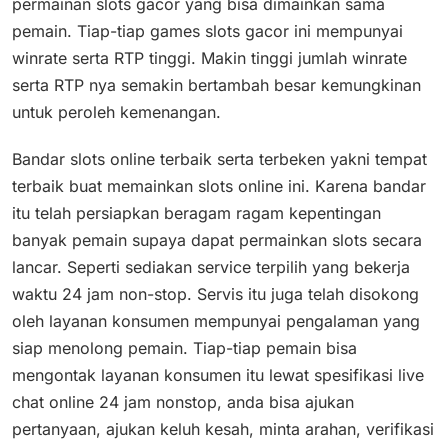
permainan slots gacor yang bisa dimainkan sama
pemain. Tiap-tiap games slots gacor ini mempunyai
winrate serta RTP tinggi. Makin tinggi jumlah winrate
serta RTP nya semakin bertambah besar kemungkinan
untuk peroleh kemenangan.
Bandar slots online terbaik serta terbeken yakni tempat
terbaik buat memainkan slots online ini. Karena bandar
itu telah persiapkan beragam ragam kepentingan
banyak pemain supaya dapat permainkan slots secara
lancar. Seperti sediakan service terpilih yang bekerja
waktu 24 jam non-stop. Servis itu juga telah disokong
oleh layanan konsumen mempunyai pengalaman yang
siap menolong pemain. Tiap-tiap pemain bisa
mengontak layanan konsumen itu lewat spesifikasi live
chat online 24 jam nonstop, anda bisa ajukan
pertanyaan, ajukan keluh kesah, minta arahan, verifikasi