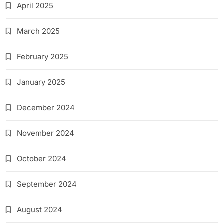
April 2025
March 2025
February 2025
January 2025
December 2024
November 2024
October 2024
September 2024
August 2024