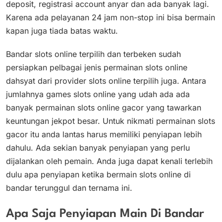
deposit, registrasi account anyar dan ada banyak lagi.
Karena ada pelayanan 24 jam non-stop ini bisa bermain
kapan juga tiada batas waktu.
Bandar slots online terpilih dan terbeken sudah
persiapkan pelbagai jenis permainan slots online
dahsyat dari provider slots online terpilih juga. Antara
jumlahnya games slots online yang udah ada ada
banyak permainan slots online gacor yang tawarkan
keuntungan jekpot besar. Untuk nikmati permainan slots
gacor itu anda lantas harus memiliki penyiapan lebih
dahulu. Ada sekian banyak penyiapan yang perlu
dijalankan oleh pemain. Anda juga dapat kenali terlebih
dulu apa penyiapan ketika bermain slots online di
bandar terunggul dan ternama ini.
Apa Saja Penyiapan Main Di Bandar