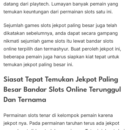
datang dari playtech. Lumayan banyak pemain yang
temukan keuntungan dari permainan slots satu ini.
Sejumlah games slots jekpot paling besar juga telah
dikatakan sebelumnya, anda dapat secara gampang
nikmati sejumlah game slots itu lewat bandar slots
online terpilih dan termashyur. Buat peroleh jekpot ini,
beberapa pemain juga harus siapkan kiat tepat untuk
temukan jekpot paling besar ini.
Siasat Tepat Temukan Jekpot Paling
Besar Bandar Slots Online Terunggul
Dan Ternama
Permainan slots tenar di kelompok pemain karena
jekpot nya. Pada permainan taruhan terus ada jekpot