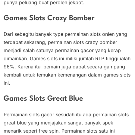
punya peluang buat peroleh jekpot.
Games Slots Crazy Bomber
Dari sebegitu banyak type permainan slots onlen yang
terdapat sekarang, permainan slots crazy bomber
menjadi salah satunya permainan gacor yang kerap
dimainkan. Games slots ini miliki jumlah RTP tinggi ialah
96%. Karena itu, pemain juga dapat secara gampang
kembali untuk temukan kemenangan dalam games slots
ini.
Games Slots Great Blue
Permainan slots gacor sesudah itu ada permainan slots
great blue yang menjajakan sangat banyak spek
menarik seperi free spin. Permainan slots satu ini