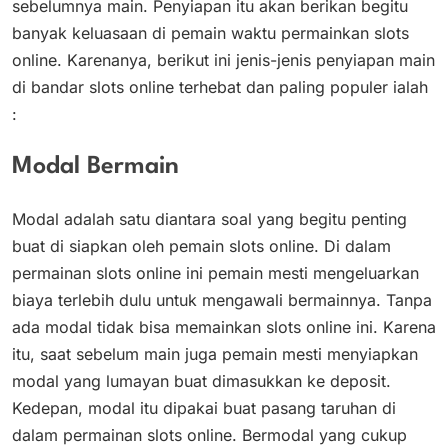
sebelumnya main. Penyiapan itu akan berikan begitu
banyak keluasaan di pemain waktu permainkan slots
online. Karenanya, berikut ini jenis-jenis penyiapan main
di bandar slots online terhebat dan paling populer ialah
:
Modal Bermain
Modal adalah satu diantara soal yang begitu penting
buat di siapkan oleh pemain slots online. Di dalam
permainan slots online ini pemain mesti mengeluarkan
biaya terlebih dulu untuk mengawali bermainnya. Tanpa
ada modal tidak bisa memainkan slots online ini. Karena
itu, saat sebelum main juga pemain mesti menyiapkan
modal yang lumayan buat dimasukkan ke deposit.
Kedepan, modal itu dipakai buat pasang taruhan di
dalam permainan slots online. Bermodal yang cukup