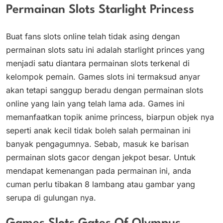
Permainan Slots Starlight Princess
Buat fans slots online telah tidak asing dengan
permainan slots satu ini adalah starlight princes yang
menjadi satu diantara permainan slots terkenal di
kelompok pemain. Games slots ini termaksud anyar
akan tetapi sanggup beradu dengan permainan slots
online yang lain yang telah lama ada. Games ini
memanfaatkan topik anime princess, biarpun objek nya
seperti anak kecil tidak boleh salah permainan ini
banyak pengagumnya. Sebab, masuk ke barisan
permainan slots gacor dengan jekpot besar. Untuk
mendapat kemenangan pada permainan ini, anda
cuman perlu tibakan 8 lambang atau gambar yang
serupa di gulungan nya.