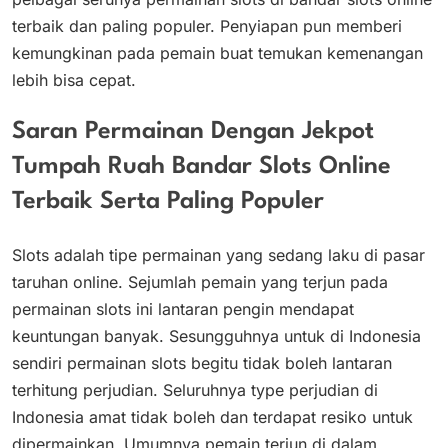
terbaik dan paling populer. Penyiapan pun memberi
kemungkinan pada pemain buat temukan kemenangan
lebih bisa cepat.
Saran Permainan Dengan Jekpot
Tumpah Ruah Bandar Slots Online
Terbaik Serta Paling Populer
Slots adalah tipe permainan yang sedang laku di pasar
taruhan online. Sejumlah pemain yang terjun pada
permainan slots ini lantaran pengin mendapat
keuntungan banyak. Sesungguhnya untuk di Indonesia
sendiri permainan slots begitu tidak boleh lantaran
terhitung perjudian. Seluruhnya type perjudian di
Indonesia amat tidak boleh dan terdapat resiko untuk
dipermainkan. Umumnya pemain terjun di dalam