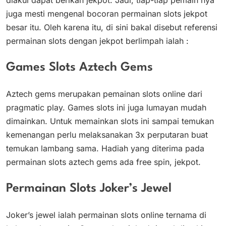
diakui dapat berikan jekpot. Jadi, tiap-tiap pemain nya
juga mesti mengenal bocoran permainan slots jekpot
besar itu. Oleh karena itu, di sini bakal disebut referensi
permainan slots dengan jekpot berlimpah ialah :
Games Slots Aztech Gems
Aztech gems merupakan pemainan slots online dari
pragmatic play. Games slots ini juga lumayan mudah
dimainkan. Untuk memainkan slots ini sampai temukan
kemenangan perlu melaksanakan 3x perputaran buat
temukan lambang sama. Hadiah yang diterima pada
permainan slots aztech gems ada free spin, jekpot.
Permainan Slots Joker’s Jewel
Joker’s jewel ialah permainan slots online ternama di