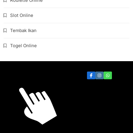
Roulette Online
Slot Online
Tembak Ikan
Togel Online