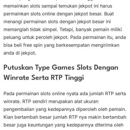
memainkan slots sampai temukan jekpot ini harus
permainkan slots online dengan jekpot besar. Buat
menangi permainan slots dengan jekpot besar ini
memanglah tidak simpel. Tetapi, banyak pemain miliki
peluang untuk peroleh jekpot. Pada permainan itu, anda
bisa beli free spin yang berkesempatan mengirimkan
anda di jekpot.
Putuskan Type Games Slots Dengan
Winrate Serta RTP Tinggi
Pada permainan slots online nyata ada jumlah RTP serta
winrate. RTP sendiri merupakan alat ukuran
pengembalian yang kedepannya diperoleh oleh pemain.
Kian bertambah besar jumlah RTP nya makin bertambah
besar juga keuntungan yang kedepannya diterima oleh