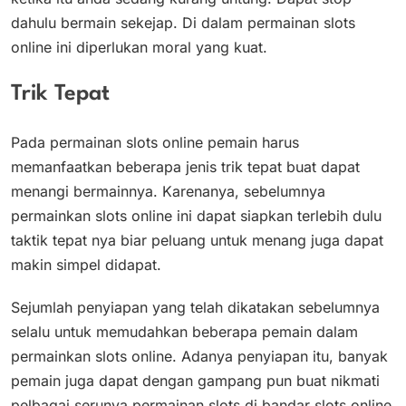
dahulu bermain sekejap. Di dalam permainan slots
online ini diperlukan moral yang kuat.
Trik Tepat
Pada permainan slots online pemain harus
memanfaatkan beberapa jenis trik tepat buat dapat
menangi bermainnya. Karenanya, sebelumnya
permainkan slots online ini dapat siapkan terlebih dulu
taktik tepat nya biar peluang untuk menang juga dapat
makin simpel didapat.
Sejumlah penyiapan yang telah dikatakan sebelumnya
selalu untuk memudahkan beberapa pemain dalam
permainkan slots online. Adanya penyiapan itu, banyak
pemain juga dapat dengan gampang pun buat nikmati
pelbagai serunya permainan slots di bandar slots online