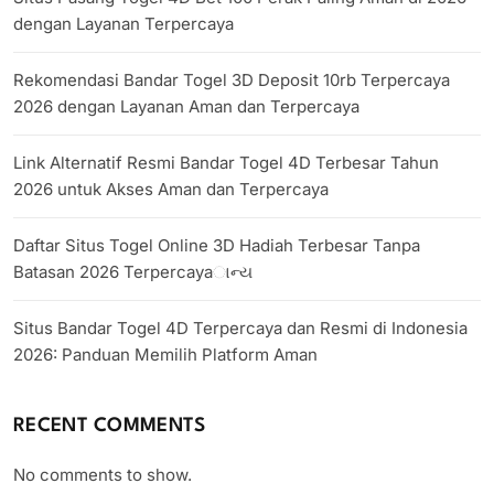
dengan Layanan Terpercaya
Rekomendasi Bandar Togel 3D Deposit 10rb Terpercaya
2026 dengan Layanan Aman dan Terpercaya
Link Alternatif Resmi Bandar Togel 4D Terbesar Tahun
2026 untuk Akses Aman dan Terpercaya
Daftar Situs Togel Online 3D Hadiah Terbesar Tanpa
Batasan 2026 Terpercayaાન્ય
Situs Bandar Togel 4D Terpercaya dan Resmi di Indonesia
2026: Panduan Memilih Platform Aman
RECENT COMMENTS
No comments to show.