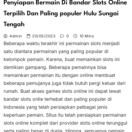
Penyiapan Bermain Di Bandar Slots Online
Terpilih Dan Paling populer Hulu Sungai
Tengah
Admin
20/05/2023
0
10 Mins
Beberapa waktu terakhir ini permainan slots menjadi
satu diantara permainan yang paling popular di
kelompok pemain. Karena, buat memainkan slots ini
demikian gampang. Beberapa pemainnya bisa
memainkan permainan itu dengan online membuat
beberapa pemujanya juga tidak butuh pergi keluar dari
rumah. Buat akses games slots online ini dapat lewat
bandar slots onlie terhebat dan paling populer di
Indonesia yang telah persiapkan pelbagai jenis
keperluan pemain. Situs itu telah persiapkan permainan
slots online komplet dari provider slots online terunggul
serta paling besar di dunia. Hingga, semuanya pemain