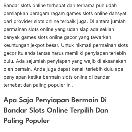
Bandar slots online terhebat dan ternama pun udah
persiapkan beragam ragam games slots online dahsyat
dari provider slots online terbaik juga. Di antara jumlah
permainan slots online yang udah siap ada sekian
banyak games slots online gacor yang tawarkan
keuntungan jekpot besar. Untuk nikmati permainan slots
gacor itu anda lantas harus memiliki penyiapan terlebih
dulu. Ada sejumlah penyiapan yang wajib dilaksanakan
oleh pemain. Anda juga dapat kenali terlebih dulu apa
penyiapan ketika bermain slots online di bandar
terhebat dan paling populer ini.
Apa Saja Penyiapan Bermain Di
Bandar Slots Online Terpilih Dan
Paling Populer