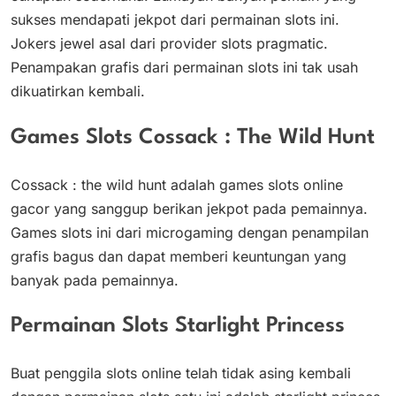
sukses mendapati jekpot dari permainan slots ini.
Jokers jewel asal dari provider slots pragmatic.
Penampakan grafis dari permainan slots ini tak usah
dikuatirkan kembali.
Games Slots Cossack : The Wild Hunt
Cossack : the wild hunt adalah games slots online
gacor yang sanggup berikan jekpot pada pemainnya.
Games slots ini dari microgaming dengan penampilan
grafis bagus dan dapat memberi keuntungan yang
banyak pada pemainnya.
Permainan Slots Starlight Princess
Buat penggila slots online telah tidak asing kembali