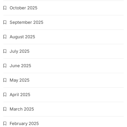
October 2025
September 2025
August 2025
July 2025
June 2025
May 2025
April 2025
March 2025
February 2025