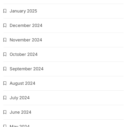
January 2025
December 2024
November 2024
October 2024
September 2024
August 2024
July 2024
June 2024
May 2024