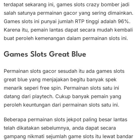
terdapat sekarang ini, games slots crazy bomber jadi
salah satunya permainan gacor yang sering dimainkan.
Games slots ini punyai jumlah RTP tinggi adalah 96%.
Karena itu, pemain lantas dapat secara mudah kembali
buat peroleh kemenangan dalam permainan slots ini.
Games Slots Great Blue
Permainan slots gacor sesudah itu ada games slots
great blue yang menjajakan begitu banyak spek
menarik seperi free spin. Permainan slots satu ini
datang dari playtech. Cukup banyak pemain yang
peroleh keuntungan dari permainan slots satu ini.
Beberapa permainan slots jekpot paling besar lantas
telah dikatakan sebelumnya, anda dapat secara
gampang nikmati sejumlah game slots itu lewat bandar