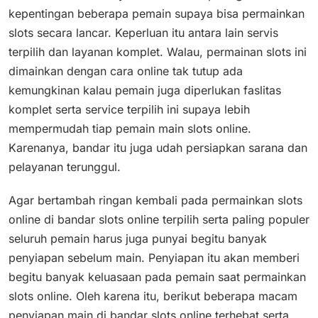
kepentingan beberapa pemain supaya bisa permainkan
slots secara lancar. Keperluan itu antara lain servis
terpilih dan layanan komplet. Walau, permainan slots ini
dimainkan dengan cara online tak tutup ada
kemungkinan kalau pemain juga diperlukan faslitas
komplet serta service terpilih ini supaya lebih
mempermudah tiap pemain main slots online.
Karenanya, bandar itu juga udah persiapkan sarana dan
pelayanan terunggul.
Agar bertambah ringan kembali pada permainkan slots
online di bandar slots online terpilih serta paling populer
seluruh pemain harus juga punyai begitu banyak
penyiapan sebelum main. Penyiapan itu akan memberi
begitu banyak keluasaan pada pemain saat permainkan
slots online. Oleh karena itu, berikut beberapa macam
penyiapan main di bandar slots online terhebat serta