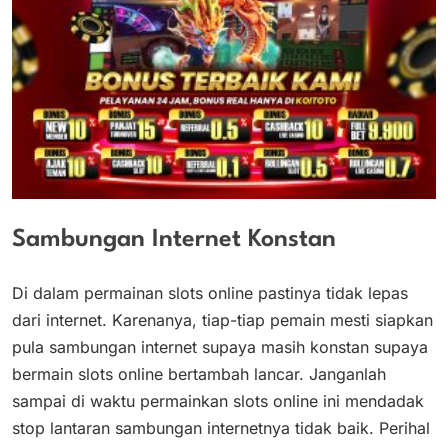
Sambungan Internet Konstan
Di dalam permainan slots online pastinya tidak lepas
dari internet. Karenanya, tiap-tiap pemain mesti siapkan
pula sambungan internet supaya masih konstan supaya
bermain slots online bertambah lancar. Janganlah
sampai di waktu permainkan slots online ini mendadak
stop lantaran sambungan internetnya tidak baik. Perihal