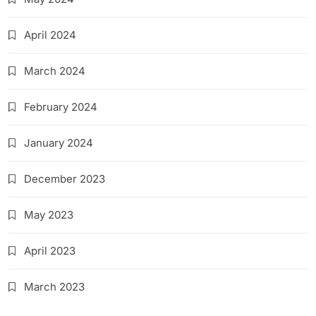
April 2024
March 2024
February 2024
January 2024
December 2023
May 2023
April 2023
March 2023