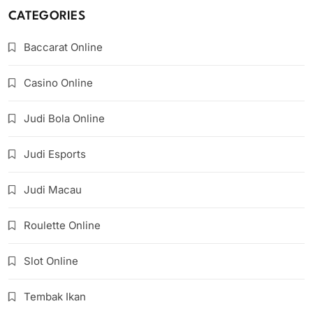
CATEGORIES
Baccarat Online
Casino Online
Judi Bola Online
Judi Esports
Judi Macau
Roulette Online
Slot Online
Tembak Ikan