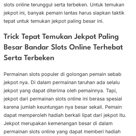
slots online terunggul serta terbeken. Untuk temukan
jekpot ini, banyak pemain lantas harus siapkan taktik
tepat untuk temukan jekpot paling besar ini.
Trick Tepat Temukan Jekpot Paling
Besar Bandar Slots Online Terhebat
Serta Terbeken
Permainan slots populer di golongan pemain sebab
jekpot nya. Di dalam permainan taruhan ada selalu
jekpot yang dapat diterima oleh pemainnya. Tapi,
jekpot dari permainan slots online ini berasa spesial
karena jumlah keuntungan nya besar sekali. Pemain
dapat memperoleh hadiah berkali lipat dari jekpot itu.
Jekpot merupakan kemenangan besar di dalam
permainan slots online yang dapat memberi hadiah