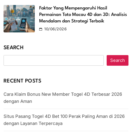
Faktor Yang Mempengaruhi Hasil
Permainan Toto Macau 4D dan 3D: Analisis
Mendalam dan Strategi Terbaik
10/06/2026
SEARCH
Search
RECENT POSTS
Cara Klaim Bonus New Member Togel 4D Terbesar 2026
dengan Aman
Situs Pasang Togel 4D Bet 100 Perak Paling Aman di 2026
dengan Layanan Terpercaya