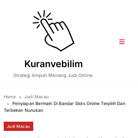
Skip
to
content
Kuranvebilim
Strategi Ampuh Menang Judi Online.
Home
Judi Macau
Penyiapan Bermain Di Bandar Slots Online Terpilih Dan
Terbeken Nunukan
Judi Macau