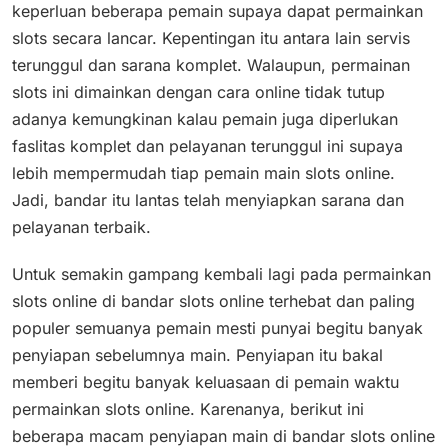
keperluan beberapa pemain supaya dapat permainkan
slots secara lancar. Kepentingan itu antara lain servis
terunggul dan sarana komplet. Walaupun, permainan
slots ini dimainkan dengan cara online tidak tutup
adanya kemungkinan kalau pemain juga diperlukan
faslitas komplet dan pelayanan terunggul ini supaya
lebih mempermudah tiap pemain main slots online.
Jadi, bandar itu lantas telah menyiapkan sarana dan
pelayanan terbaik.
Untuk semakin gampang kembali lagi pada permainkan
slots online di bandar slots online terhebat dan paling
populer semuanya pemain mesti punyai begitu banyak
penyiapan sebelumnya main. Penyiapan itu bakal
memberi begitu banyak keluasaan di pemain waktu
permainkan slots online. Karenanya, berikut ini
beberapa macam penyiapan main di bandar slots online