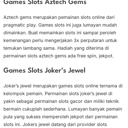
Games Slots Aztech Gems
Aztech gems merupakan pemainan slots online dari
pragmatic play. Games slots ini juga lumayan mudah
dimainkan. Buat memainkan slots ini sampai peroleh
kemenangan perlu mengerjakan 3x perputaran untuk
temukan lambang sama. Hadiah yang diterima di
permainan slots aztech gems ada free spin, jekpot.
Games Slots Joker’s Jewel
Joker’s jewel merupakan games slots online ternama di
kelompok pemain. Permainan slots joker’s jewel di
yakin sebagai permainan slots gacor dan miliki teknik
bermain cukuplah sederhana. Lumayan banyak pemain
pula yang sukses memperoleh jekpot dari permainan
slots ini. Jokers jewel datang dari provider slots