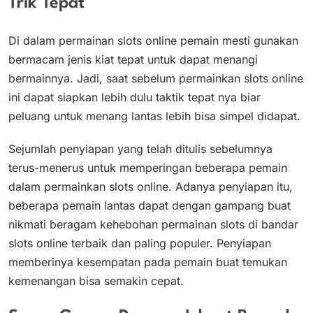
Trik Tepat
Di dalam permainan slots online pemain mesti gunakan
bermacam jenis kiat tepat untuk dapat menangi
bermainnya. Jadi, saat sebelum permainkan slots online
ini dapat siapkan lebih dulu taktik tepat nya biar
peluang untuk menang lantas lebih bisa simpel didapat.
Sejumlah penyiapan yang telah ditulis sebelumnya
terus-menerus untuk memperingan beberapa pemain
dalam permainkan slots online. Adanya penyiapan itu,
beberapa pemain lantas dapat dengan gampang buat
nikmati beragam kehebohan permainan slots di bandar
slots online terbaik dan paling populer. Penyiapan
memberinya kesempatan pada pemain buat temukan
kemenangan bisa semakin cepat.