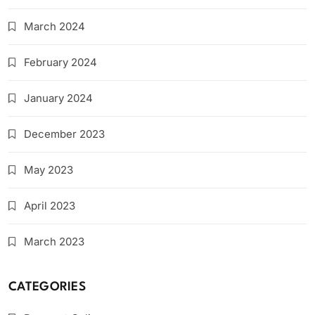
March 2024
February 2024
January 2024
December 2023
May 2023
April 2023
March 2023
CATEGORIES