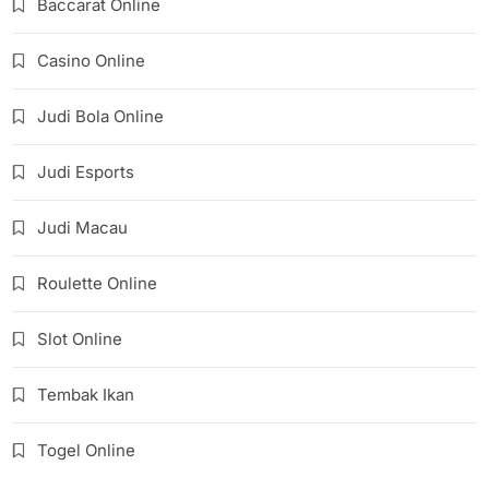
Baccarat Online
Casino Online
Judi Bola Online
Judi Esports
Judi Macau
Roulette Online
Slot Online
Tembak Ikan
Togel Online