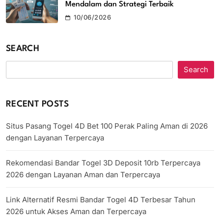
Mendalam dan Strategi Terbaik
10/06/2026
SEARCH
Search
RECENT POSTS
Situs Pasang Togel 4D Bet 100 Perak Paling Aman di 2026
dengan Layanan Terpercaya
Rekomendasi Bandar Togel 3D Deposit 10rb Terpercaya
2026 dengan Layanan Aman dan Terpercaya
Link Alternatif Resmi Bandar Togel 4D Terbesar Tahun
2026 untuk Akses Aman dan Terpercaya