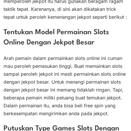
memperoleh jekpot itu harus gunakan beragam ragam
taktik tepat. Karenanya, di sini akan dikatakan trick
tepat untuk peroleh kemenangan jekpot seperti berikut :
Tentukan Model Permainan Slots
Online Dengan Jekpot Besar
Arah pemain dalam permainkan slots online ini cuman
mau peroleh pemasukan tinggi. Buat memainkan slots
sampai peroleh jekpot ini mesti permainkan slots online
dengan jekpot besar. Untuk menangi permainan slots
dengan jekpot besar ini memang tidaklah ringan. Tapi,
beberapa pemain miliki peluang buat temukan jekpot.
Dalam permainan itu, anda bisa beli free spin yang
berkesempatan mengirimkan anda pada jekpot.
Putuskan Type Games Slots Dengan