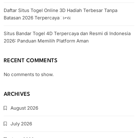
Daftar Situs Togel Online 3D Hadiah Terbesar Tanpa
Batasan 2026 Terpercayaાન્ય
Situs Bandar Togel 4D Terpercaya dan Resmi di Indonesia
2026: Panduan Memilih Platform Aman
RECENT COMMENTS
No comments to show.
ARCHIVES
August 2026
July 2026