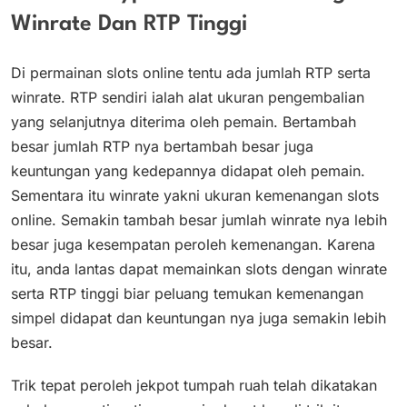
Winrate Dan RTP Tinggi
Di permainan slots online tentu ada jumlah RTP serta
winrate. RTP sendiri ialah alat ukuran pengembalian
yang selanjutnya diterima oleh pemain. Bertambah
besar jumlah RTP nya bertambah besar juga
keuntungan yang kedepannya didapat oleh pemain.
Sementara itu winrate yakni ukuran kemenangan slots
online. Semakin tambah besar jumlah winrate nya lebih
besar juga kesempatan peroleh kemenangan. Karena
itu, anda lantas dapat memainkan slots dengan winrate
serta RTP tinggi biar peluang temukan kemenangan
simpel didapat dan keuntungan nya juga semakin lebih
besar.
Trik tepat peroleh jekpot tumpah ruah telah dikatakan