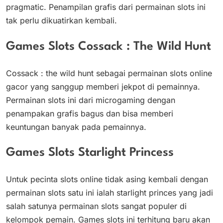
pragmatic. Penampilan grafis dari permainan slots ini
tak perlu dikuatirkan kembali.
Games Slots Cossack : The Wild Hunt
Cossack : the wild hunt sebagai permainan slots online
gacor yang sanggup memberi jekpot di pemainnya.
Permainan slots ini dari microgaming dengan
penampakan grafis bagus dan bisa memberi
keuntungan banyak pada pemainnya.
Games Slots Starlight Princess
Untuk pecinta slots online tidak asing kembali dengan
permainan slots satu ini ialah starlight princes yang jadi
salah satunya permainan slots sangat populer di
kelompok pemain. Games slots ini terhitung baru akan