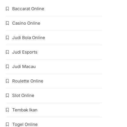
Baccarat Online
Casino Online
Judi Bola Online
Judi Esports
Judi Macau
Roulette Online
Slot Online
Tembak Ikan
Togel Online