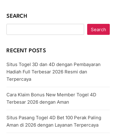
SEARCH
Search
RECENT POSTS
Situs Togel 3D dan 4D dengan Pembayaran
Hadiah Full Terbesar 2026 Resmi dan
Terpercaya
Cara Klaim Bonus New Member Togel 4D
Terbesar 2026 dengan Aman
Situs Pasang Togel 4D Bet 100 Perak Paling
Aman di 2026 dengan Layanan Terpercaya