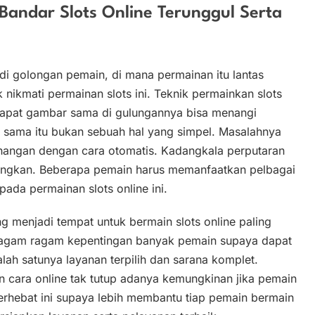
Bandar Slots Online Terunggul Serta
l di golongan pemain, di mana permainan itu lantas
ikmati permainan slots ini. Teknik permainkan slots
apat gambar sama di gulungannya bisa menangi
r sama itu bukan sebuah hal yang simpel. Masalahnya
nangan dengan cara otomatis. Kadangkala perputaran
itungkan. Beberapa pemain harus memanfaatkan pelbagai
ada permainan slots online ini.
ng menjadi tempat untuk bermain slots online paling
beragam ragam kepentingan banyak pemain supaya dapat
alah satunya layanan terpilih dan sarana komplet.
n cara online tak tutup adanya kemungkinan jika pemain
 terhebat ini supaya lebih membantu tiap pemain bermain