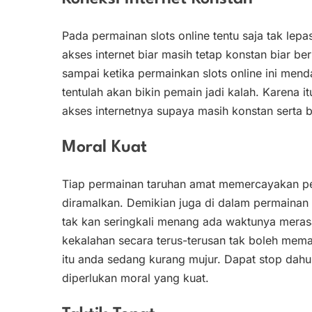
Pada permainan slots online tentu saja tak lepas
akses internet biar masih tetap konstan biar be
sampai ketika permainkan slots online ini mend
tentulah akan bikin pemain jadi kalah. Karena i
akses internetnya supaya masih konstan serta 
Moral Kuat
Tiap permainan taruhan amat memercayakan p
diramalkan. Demikian juga di dalam permainan 
tak kan seringkali menang ada waktunya meras
kekalahan secara terus-terusan tak boleh mem
itu anda sedang kurang mujur. Dapat stop dahul
diperlukan moral yang kuat.