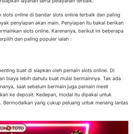
persiapkan layanan serta pelayanan terbaik.
slots online di bandar slots online terbaik dan paling
yak penyiapan akan main. Penyiapan itu bakal berikan
mainkan slots online. Karenanya, berikut ini beberapa
pilih dan paling populer ialah :
enting buat di siapkan oleh pemain slots online. Di
kan biaya lebih dahulu buat mulai bermainnya. Tak ada
renanya, saat sebelum bermain juga pemain mesti
an ke deposit. Kedepan, modal itu dipakai untuk
ne. Bermodalkan yang cukup peluang untuk menang lantas