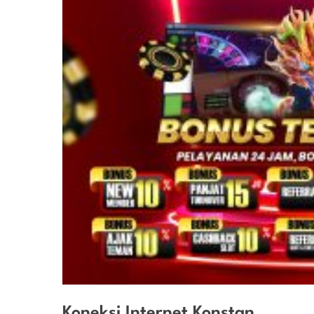
Koneksi Internet Konstan