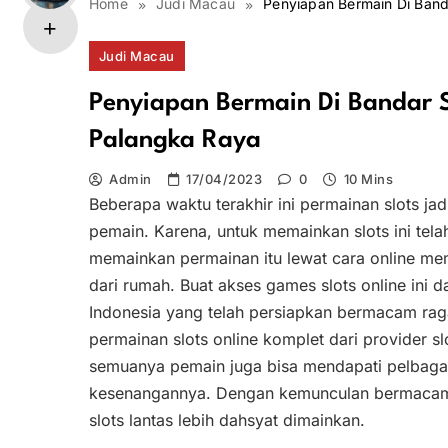
Home
Judi Macau
Penyiapan Bermain Di Band
Judi Macau
Penyiapan Bermain Di Bandar S
Palangka Raya
Admin
17/04/2023
0
10 Mins
Beberapa waktu terakhir ini permainan slots j
pemain. Karena, untuk memainkan slots ini te
memainkan permainan itu lewat cara online mem
dari rumah. Buat akses games slots online ini da
Indonesia yang telah persiapkan bermacam raga
permainan slots online komplet dari provider sl
semuanya pemain juga bisa mendapati pelbagai
kesenangannya. Dengan kemunculan bermacam r
slots lantas lebih dahsyat dimainkan.