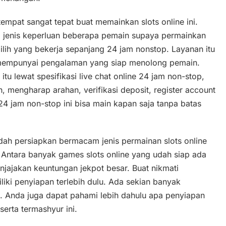
tempat sangat tepat buat memainkan slots online ini.
ai jenis keperluan beberapa pemain supaya permainkan
rpilih yang bekerja sepanjang 24 jam nonstop. Layanan itu
 mempunyai pengalaman yang siap menolong pemain.
u lewat spesifikasi live chat online 24 jam non-stop,
, mengharap arahan, verifikasi deposit, register account
24 jam non-stop ini bisa main kapan saja tanpa batas
udah persiapkan bermacam jenis permainan slots online
a. Antara banyak games slots online yang udah siap ada
njajakan keuntungan jekpot besar. Buat nikmati
liki penyiapan terlebih dulu. Ada sekian banyak
. Anda juga dapat pahami lebih dahulu apa penyiapan
serta termashyur ini.