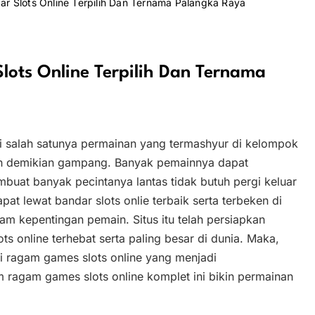
ar Slots Online Terpilih Dan Ternama Palangka Raya
lots Online Terpilih Dan Ternama
adi salah satunya permainan yang termashyur di kelompok
lah demikian gampang. Banyak pemainnya dapat
buat banyak pecintanya lantas tidak butuh pergi keluar
pat lewat bandar slots onlie terbaik serta terbeken di
m kepentingan pemain. Situs itu telah persiapkan
ots online terhebat serta paling besar di dunia. Maka,
 ragam games slots online yang menjadi
agam games slots online komplet ini bikin permainan