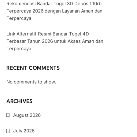
Rekomendasi Bandar Togel 3D Deposit 10rb
Terpercaya 2026 dengan Layanan Aman dan
Terpercaya
Link Alternatif Resmi Bandar Togel 4D
Terbesar Tahun 2026 untuk Akses Aman dan
Terpercaya
RECENT COMMENTS
No comments to show.
ARCHIVES
August 2026
July 2026