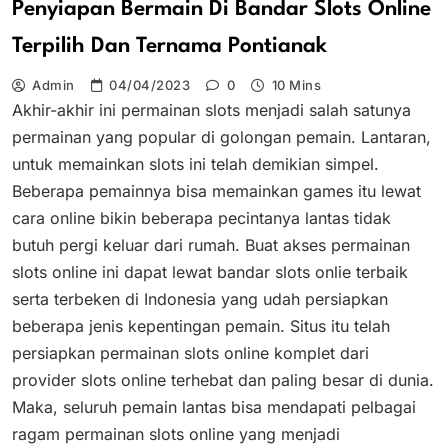
Penyiapan Bermain Di Bandar Slots Online
Terpilih Dan Ternama Pontianak
Admin
04/04/2023
0
10 Mins
Akhir-akhir ini permainan slots menjadi salah satunya
permainan yang popular di golongan pemain. Lantaran,
untuk memainkan slots ini telah demikian simpel.
Beberapa pemainnya bisa memainkan games itu lewat
cara online bikin beberapa pecintanya lantas tidak
butuh pergi keluar dari rumah. Buat akses permainan
slots online ini dapat lewat bandar slots onlie terbaik
serta terbeken di Indonesia yang udah persiapkan
beberapa jenis kepentingan pemain. Situs itu telah
persiapkan permainan slots online komplet dari
provider slots online terhebat dan paling besar di dunia.
Maka, seluruh pemain lantas bisa mendapati pelbagai
ragam permainan slots online yang menjadi