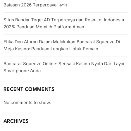
Batasan 2026 Terpercayaાન્ય
Situs Bandar Togel 4D Terpercaya dan Resmi di Indonesia
2026: Panduan Memilih Platform Aman
Etika Dan Aturan Dalam Melakukan Baccarat Squeeze Di
Meja Kasino: Panduan Lengkap Untuk Pemain
Baccarat Squeeze Online: Sensasi Kasino Nyata Dari Layar
Smartphone Anda
RECENT COMMENTS
No comments to show.
ARCHIVES