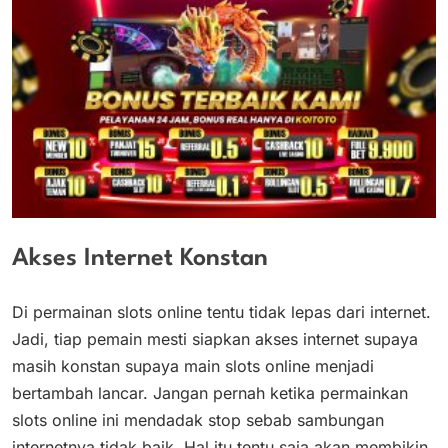
Akses Internet Konstan
Di permainan slots online tentu tidak lepas dari internet.
Jadi, tiap pemain mesti siapkan akses internet supaya
masih konstan supaya main slots online menjadi
bertambah lancar. Jangan pernah ketika permainkan
slots online ini mendadak stop sebab sambungan
internetnya tidak baik. Hal itu tentu saja akan membikin