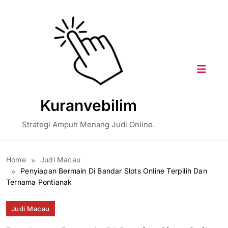
Skip
to
content
Kuranvebilim
Strategi Ampuh Menang Judi Online.
Home
Judi Macau
Penyiapan Bermain Di Bandar Slots Online Terpilih Dan
Ternama Pontianak
Judi Macau