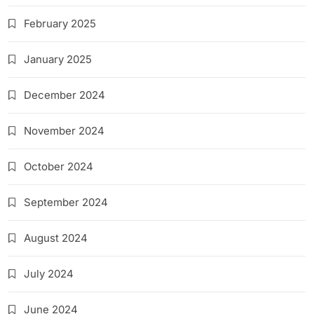
February 2025
January 2025
December 2024
November 2024
October 2024
September 2024
August 2024
July 2024
June 2024