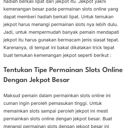
hadiah berkali lipat dari jekpot itu. Jekpot yakni
kemenangan besar pada permainan slots online yang
dapat memberi hadiah berkali lipat. Untuk temukan
jekpot harus menangi permainan slots nya lebih dulu.
Jadi, untuk mempermudah banyak pemain mendapati
jekpot itu harus gunakan bermacam jenis siasat tepat.
Karenanya, di tempat ini bakal dikatakan trick tepat
buat temukan kemenangan jekpot seperti berikut :
Tentukan Tipe Permainan Slots Online
Dengan Jekpot Besar
Maksud pemain dalam permainkan slots online ini
cuman ingin peroleh pemasukan tinggi. Untuk
memainkan slots sampai peroleh jekpot ini mesti
permainkan slots online dengan jekpot besar. Buat
menangi permainan slots dengan jekpot besar ini