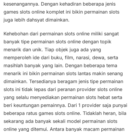
kesenangannya. Dengan kehadiran beberapa jenis
games slots online komplet ini bikin permainan slots
juga lebih dahsyat dimainkan.
Kehebohan dari permainan slots online miliki sangat
banyak tipe permainan slots online dengan topik
menarik dan unik. Tiap objek juga ada yang
memperoleh ide dari buku, film, narasi, dewa, serta
masihlah banyak yang lain. Dengan beberapa tema
menarik ini bikin permainan slots lantas makin senang
dimainkan. Tersedianya beragam jenis tipe permainan
slots ini tidak lepas dari peranan provider slots online
yang selalu menyediakan permainan slots hebat serta
beri keuntungan pemainnya. Dari 1 provider saja punyai
beberapa ratus games slots online. Tidaklah heran, bila
sekarang ada banyak sekali model permainan slots
online yang ditemui. Antara banyak macam permainan