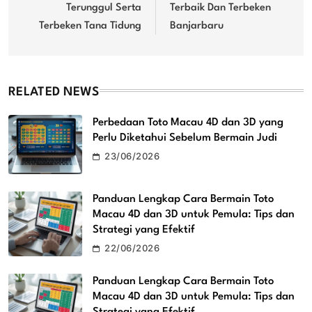
Terunggul Serta
Terbaik Dan Terbeken
Terbeken Tana Tidung
Banjarbaru
RELATED NEWS
Perbedaan Toto Macau 4D dan 3D yang
Perlu Diketahui Sebelum Bermain Judi
23/06/2026
Panduan Lengkap Cara Bermain Toto
Macau 4D dan 3D untuk Pemula: Tips dan
Strategi yang Efektif
22/06/2026
Panduan Lengkap Cara Bermain Toto
Macau 4D dan 3D untuk Pemula: Tips dan
Strategi yang Efektif