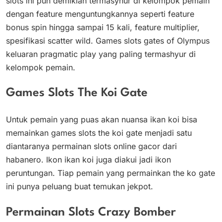
slots ini pun demikian termasyhur di kelompok pemain
dengan feature menguntungkannya seperti feature
bonus spin hingga sampai 15 kali, feature multiplier,
spesifikasi scatter wild. Games slots gates of Olympus
keluaran pragmatic play yang paling termashyur di
kelompok pemain.
Games Slots The Koi Gate
Untuk pemain yang puas akan nuansa ikan koi bisa
memainkan games slots the koi gate menjadi satu
diantaranya permainan slots online gacor dari
habanero. Ikon ikan koi juga diakui jadi ikon
peruntungan. Tiap pemain yang permainkan the ko gate
ini punya peluang buat temukan jekpot.
Permainan Slots Crazy Bomber