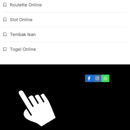
Roulette Online
Slot Online
Tembak Ikan
Togel Online