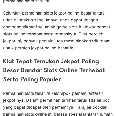
permainan slots satu ini.
Sejumlah permainan slots jekpot paling besar lantas
udah dikatakan sebelumnya, anda dapat dengan
gampang nikmati sejumlah game slots itu lewat bandar
slots online terhebat serta termashyur. Buat peroleh
jekpot ini, banyak pemain juga mesti siapkan trik tepat
untuk peroleh jekpot paling besar ini.
Kiat Tepat Temukan Jekpot Paling
Besar Bandar Slots Online Terhebat
Serta Paling Populer
Permainan slots tenar di kelompok pemain lantaran
jekpot nya. Dalam permainan taruhan terus ada jekpot
yang dapat didapat oleh pemainnya. Tapi, jekpot dari
permainan slots online ini berasa spesial lantaran jumlah