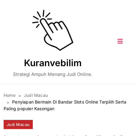
Skip
to
content
Kuranvebilim
Strategi Ampuh Menang Judi Online.
Home
Judi Macau
Penyiapan Bermain Di Bandar Slots Online Terpilih Serta
Paling populer Kasongan
Judi Macau