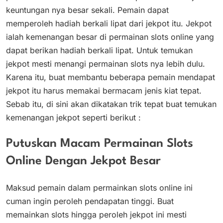
keuntungan nya besar sekali. Pemain dapat
memperoleh hadiah berkali lipat dari jekpot itu. Jekpot
ialah kemenangan besar di permainan slots online yang
dapat berikan hadiah berkali lipat. Untuk temukan
jekpot mesti menangi permainan slots nya lebih dulu.
Karena itu, buat membantu beberapa pemain mendapat
jekpot itu harus memakai bermacam jenis kiat tepat.
Sebab itu, di sini akan dikatakan trik tepat buat temukan
kemenangan jekpot seperti berikut :
Putuskan Macam Permainan Slots
Online Dengan Jekpot Besar
Maksud pemain dalam permainkan slots online ini
cuman ingin peroleh pendapatan tinggi. Buat
memainkan slots hingga peroleh jekpot ini mesti