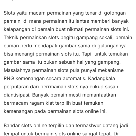
Slots yaitu macam permainan yang tenar di golongan
pemain, di mana permainan itu lantas memberi banyak
kelapangan di pemain buat nikmati permainan slots ini.
Teknik permainkan slots begitu gampang sekali, pemain
cuman perlu mendapati gambar sama di gulungannya
bisa menangi permainan slots itu. Tapi, untuk temukan
gambar sama itu bukan sebuah hal yang gampang.
Masalahnya permainan slots pula punyai mekanisme
RNG kemenangan secara automatis. Kadangkala
perputaran dari perrmainan slots nya cukup susah
diantisipasi. Banyak pemain mesti memanfaatkan
bermacam ragam kiat terpilih buat temukan
kemenangan pada permainan slots online ini.
Bandar slots online terpilih dan termashyur datang jadi
tempat untuk bermain slots online sangat tepat. Di