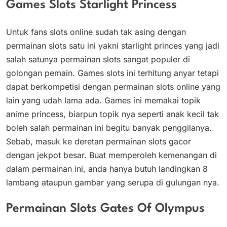
Games Slots Starlight Princess
Untuk fans slots online sudah tak asing dengan
permainan slots satu ini yakni starlight princes yang jadi
salah satunya permainan slots sangat populer di
golongan pemain. Games slots ini terhitung anyar tetapi
dapat berkompetisi dengan permainan slots online yang
lain yang udah lama ada. Games ini memakai topik
anime princess, biarpun topik nya seperti anak kecil tak
boleh salah permainan ini begitu banyak penggilanya.
Sebab, masuk ke deretan permainan slots gacor
dengan jekpot besar. Buat memperoleh kemenangan di
dalam permainan ini, anda hanya butuh landingkan 8
lambang ataupun gambar yang serupa di gulungan nya.
Permainan Slots Gates Of Olympus