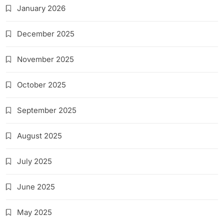
January 2026
December 2025
November 2025
October 2025
September 2025
August 2025
July 2025
June 2025
May 2025