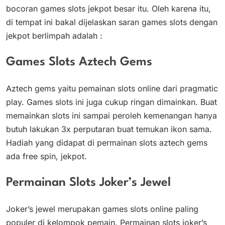
bocoran games slots jekpot besar itu. Oleh karena itu,
di tempat ini bakal dijelaskan saran games slots dengan
jekpot berlimpah adalah :
Games Slots Aztech Gems
Aztech gems yaitu pemainan slots online dari pragmatic
play. Games slots ini juga cukup ringan dimainkan. Buat
memainkan slots ini sampai peroleh kemenangan hanya
butuh lakukan 3x perputaran buat temukan ikon sama.
Hadiah yang didapat di permainan slots aztech gems
ada free spin, jekpot.
Permainan Slots Joker’s Jewel
Joker’s jewel merupakan games slots online paling
populer di kelompok pemain. Permainan slots joker’s