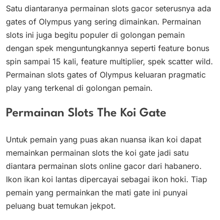
Satu diantaranya permainan slots gacor seterusnya ada
gates of Olympus yang sering dimainkan. Permainan
slots ini juga begitu populer di golongan pemain
dengan spek menguntungkannya seperti feature bonus
spin sampai 15 kali, feature multiplier, spek scatter wild.
Permainan slots gates of Olympus keluaran pragmatic
play yang terkenal di golongan pemain.
Permainan Slots The Koi Gate
Untuk pemain yang puas akan nuansa ikan koi dapat
memainkan permainan slots the koi gate jadi satu
diantara permainan slots online gacor dari habanero.
Ikon ikan koi lantas dipercayai sebagai ikon hoki. Tiap
pemain yang permainkan the mati gate ini punyai
peluang buat temukan jekpot.