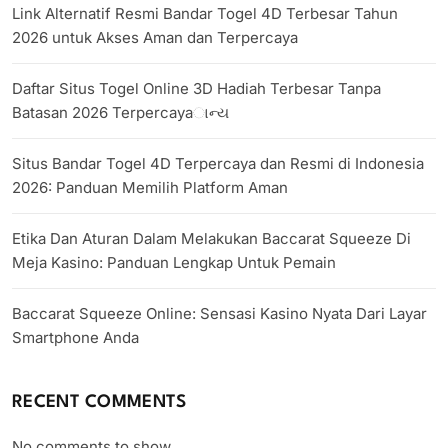
Link Alternatif Resmi Bandar Togel 4D Terbesar Tahun
2026 untuk Akses Aman dan Terpercaya
Daftar Situs Togel Online 3D Hadiah Terbesar Tanpa
Batasan 2026 Terpercayaાન્ય
Situs Bandar Togel 4D Terpercaya dan Resmi di Indonesia
2026: Panduan Memilih Platform Aman
Etika Dan Aturan Dalam Melakukan Baccarat Squeeze Di
Meja Kasino: Panduan Lengkap Untuk Pemain
Baccarat Squeeze Online: Sensasi Kasino Nyata Dari Layar
Smartphone Anda
RECENT COMMENTS
No comments to show.