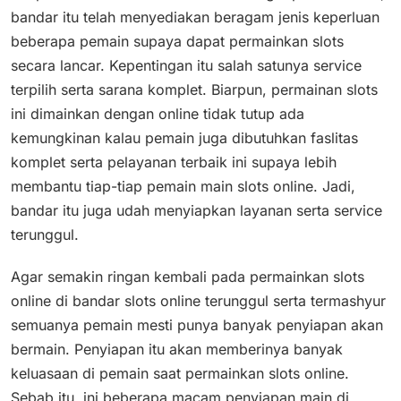
bandar itu telah menyediakan beragam jenis keperluan
beberapa pemain supaya dapat permainkan slots
secara lancar. Kepentingan itu salah satunya service
terpilih serta sarana komplet. Biarpun, permainan slots
ini dimainkan dengan online tidak tutup ada
kemungkinan kalau pemain juga dibutuhkan faslitas
komplet serta pelayanan terbaik ini supaya lebih
membantu tiap-tiap pemain main slots online. Jadi,
bandar itu juga udah menyiapkan layanan serta service
terunggul.
Agar semakin ringan kembali pada permainkan slots
online di bandar slots online terunggul serta termashyur
semuanya pemain mesti punya banyak penyiapan akan
bermain. Penyiapan itu akan memberinya banyak
keluasaan di pemain saat permainkan slots online.
Sebab itu, ini beberapa macam penyiapan main di