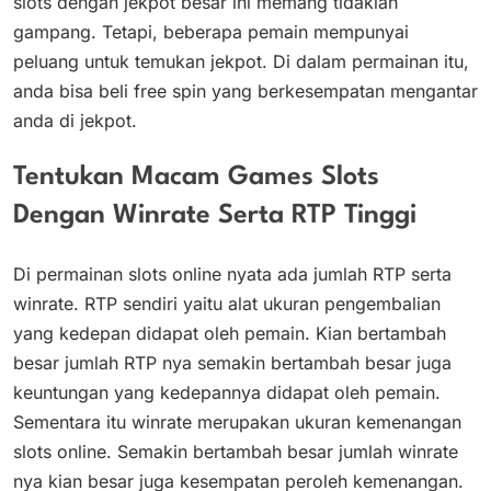
slots dengan jekpot besar ini memang tidaklah
gampang. Tetapi, beberapa pemain mempunyai
peluang untuk temukan jekpot. Di dalam permainan itu,
anda bisa beli free spin yang berkesempatan mengantar
anda di jekpot.
Tentukan Macam Games Slots
Dengan Winrate Serta RTP Tinggi
Di permainan slots online nyata ada jumlah RTP serta
winrate. RTP sendiri yaitu alat ukuran pengembalian
yang kedepan didapat oleh pemain. Kian bertambah
besar jumlah RTP nya semakin bertambah besar juga
keuntungan yang kedepannya didapat oleh pemain.
Sementara itu winrate merupakan ukuran kemenangan
slots online. Semakin bertambah besar jumlah winrate
nya kian besar juga kesempatan peroleh kemenangan.