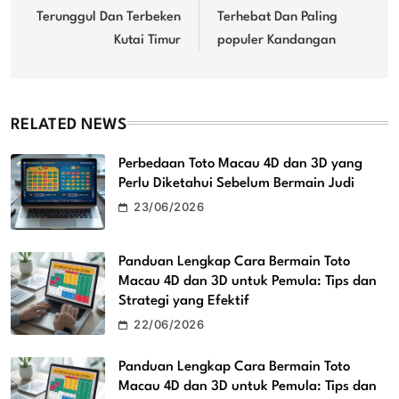
Terunggul Dan Terbeken
Terhebat Dan Paling
Kutai Timur
populer Kandangan
RELATED NEWS
Perbedaan Toto Macau 4D dan 3D yang
Perlu Diketahui Sebelum Bermain Judi
23/06/2026
Panduan Lengkap Cara Bermain Toto
Macau 4D dan 3D untuk Pemula: Tips dan
Strategi yang Efektif
22/06/2026
Panduan Lengkap Cara Bermain Toto
Macau 4D dan 3D untuk Pemula: Tips dan