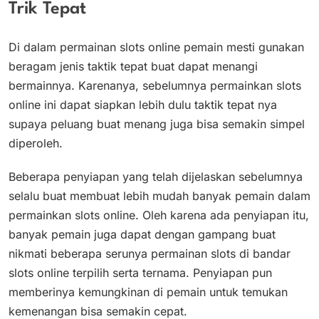
Trik Tepat
Di dalam permainan slots online pemain mesti gunakan
beragam jenis taktik tepat buat dapat menangi
bermainnya. Karenanya, sebelumnya permainkan slots
online ini dapat siapkan lebih dulu taktik tepat nya
supaya peluang buat menang juga bisa semakin simpel
diperoleh.
Beberapa penyiapan yang telah dijelaskan sebelumnya
selalu buat membuat lebih mudah banyak pemain dalam
permainkan slots online. Oleh karena ada penyiapan itu,
banyak pemain juga dapat dengan gampang buat
nikmati beberapa serunya permainan slots di bandar
slots online terpilih serta ternama. Penyiapan pun
memberinya kemungkinan di pemain untuk temukan
kemenangan bisa semakin cepat.