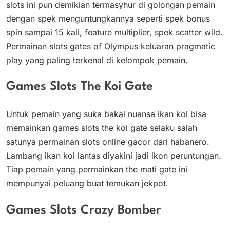
slots ini pun demikian termasyhur di golongan pemain
dengan spek menguntungkannya seperti spek bonus
spin sampai 15 kali, feature multiplier, spek scatter wild.
Permainan slots gates of Olympus keluaran pragmatic
play yang paling terkenal di kelompok pemain.
Games Slots The Koi Gate
Untuk pemain yang suka bakal nuansa ikan koi bisa
memainkan games slots the koi gate selaku salah
satunya permainan slots online gacor dari habanero.
Lambang ikan koi lantas diyakini jadi ikon peruntungan.
Tiap pemain yang permainkan the mati gate ini
mempunyai peluang buat temukan jekpot.
Games Slots Crazy Bomber