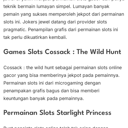
teknik bermain lumayan simpel. Lumayan banyak
pemain yang sukses memperoleh jekpot dari permainan
slots ini. Jokers jewel datang dari provider slots
pragmatic. Penampilan grafis dari permainan slots ini
tak perlu dikuatirkan kembali.
Games Slots Cossack : The Wild Hunt
Cossack : the wild hunt sebagai permainan slots online
gacor yang bisa memberinya jekpot pada pemainnya.
Permainan slots ini dari microgaming dengan
penampakan grafis bagus dan bisa memberi
keuntungan banyak pada pemainnya.
Permainan Slots Starlight Princess