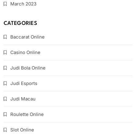
March 2023
CATEGORIES
Baccarat Online
Casino Online
Judi Bola Online
Judi Esports
Judi Macau
Roulette Online
Slot Online