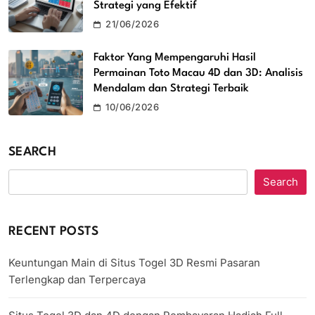
Strategi yang Efektif
21/06/2026
Faktor Yang Mempengaruhi Hasil
Permainan Toto Macau 4D dan 3D: Analisis
Mendalam dan Strategi Terbaik
10/06/2026
SEARCH
Search
RECENT POSTS
Keuntungan Main di Situs Togel 3D Resmi Pasaran
Terlengkap dan Terpercaya