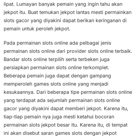
lipat. Lumayan banyak pemain yang ingin tahu akan
jekpot itu. Buat temukan jekpot lantas mesti permainkan
slots gacor yang diyakini dapat berikan keringanan di
pemain untuk peroleh jekpot.
Pada permainan slots online ada pelbagai jenis
permainan slots online dari provider slots online terbaik.
Bandar slots online terpilih serta terbeken juga
persiapkan permainan slots online terkomplet.
Beberapa pemain juga dapat dengan gampang
memperoleh games slots online yang menjadi
kesukaannya. Dari beberapa tipe permainan slots online
yang terdapat ada sejumlah permainan slots online
gacor yang diyakini dapat memberi jekpot. Karena itu,
tiap-tiap pemain nya juga mesti ketahui bocoran
permainan slots jekpot besar itu. Karena itu, di tempat
ini akan disebut saran games slots dengan jekpot