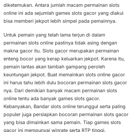
diketemukan. Antara jumlah macam permainan slots
online ini ada sejumlah games slots gacor yang diakui
bisa memberi jekpot lebih simpel pada pemainnya.
Untuk pemain yang telah lama terjun di dalam
permainan slots online pastinya tidak asing dengan
makna gacor itu. Slots gacor merupakan permainan
enteng bocor yang kerap keluarkan jekpot. Karena itu,
pemain lantas akan tambah gampang peroleh
keuntungan jekpot. Buat memainkan slots online gacor
ini harus tahu lebih dulu bocoran permainan slots gacor
nya. Dari demikian banyak macam permainan slots
online tentu ada banyak games slots gacor.
Kebanyakan, Bandar slots online terunggul serta paling
populer juga persiapkan bocoran permainan slots gacor
yang bisa dimainkan sama pemain. Tiap games slots
gacor ini mempunyai winrate serta RTP tinggi.