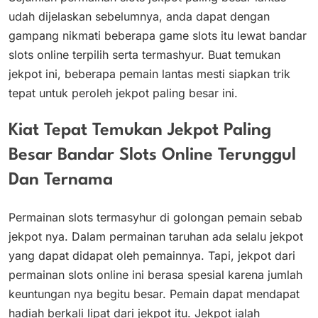
udah dijelaskan sebelumnya, anda dapat dengan
gampang nikmati beberapa game slots itu lewat bandar
slots online terpilih serta termashyur. Buat temukan
jekpot ini, beberapa pemain lantas mesti siapkan trik
tepat untuk peroleh jekpot paling besar ini.
Kiat Tepat Temukan Jekpot Paling
Besar Bandar Slots Online Terunggul
Dan Ternama
Permainan slots termasyhur di golongan pemain sebab
jekpot nya. Dalam permainan taruhan ada selalu jekpot
yang dapat didapat oleh pemainnya. Tapi, jekpot dari
permainan slots online ini berasa spesial karena jumlah
keuntungan nya begitu besar. Pemain dapat mendapat
hadiah berkali lipat dari jekpot itu. Jekpot ialah