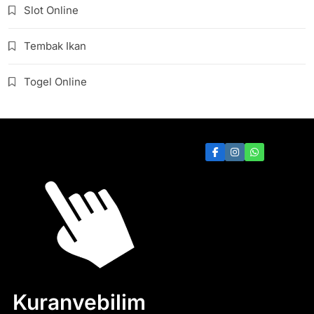
Slot Online
Tembak Ikan
Togel Online
Kuranvebilim