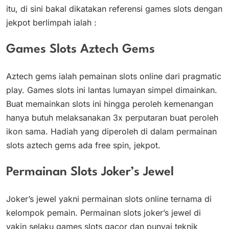
itu, di sini bakal dikatakan referensi games slots dengan
jekpot berlimpah ialah :
Games Slots Aztech Gems
Aztech gems ialah pemainan slots online dari pragmatic
play. Games slots ini lantas lumayan simpel dimainkan.
Buat memainkan slots ini hingga peroleh kemenangan
hanya butuh melaksanakan 3x perputaran buat peroleh
ikon sama. Hadiah yang diperoleh di dalam permainan
slots aztech gems ada free spin, jekpot.
Permainan Slots Joker’s Jewel
Joker’s jewel yakni permainan slots online ternama di
kelompok pemain. Permainan slots joker’s jewel di
yakin selaku games slots gacor dan punyai teknik