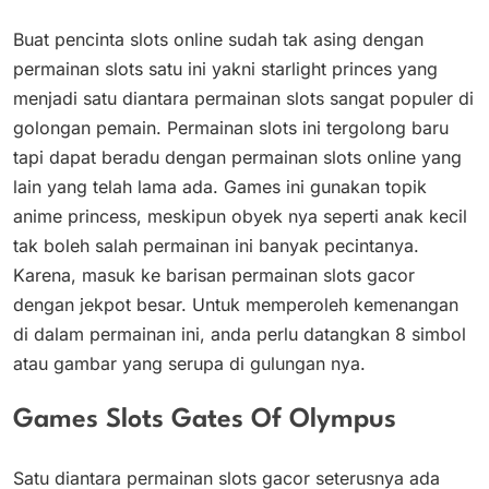
Buat pencinta slots online sudah tak asing dengan
permainan slots satu ini yakni starlight princes yang
menjadi satu diantara permainan slots sangat populer di
golongan pemain. Permainan slots ini tergolong baru
tapi dapat beradu dengan permainan slots online yang
lain yang telah lama ada. Games ini gunakan topik
anime princess, meskipun obyek nya seperti anak kecil
tak boleh salah permainan ini banyak pecintanya.
Karena, masuk ke barisan permainan slots gacor
dengan jekpot besar. Untuk memperoleh kemenangan
di dalam permainan ini, anda perlu datangkan 8 simbol
atau gambar yang serupa di gulungan nya.
Games Slots Gates Of Olympus
Satu diantara permainan slots gacor seterusnya ada