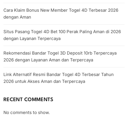
Cara Klaim Bonus New Member Togel 4D Terbesar 2026
dengan Aman
Situs Pasang Togel 4D Bet 100 Perak Paling Aman di 2026
dengan Layanan Terpercaya
Rekomendasi Bandar Togel 3D Deposit 10rb Terpercaya
2026 dengan Layanan Aman dan Terpercaya
Link Alternatif Resmi Bandar Togel 4D Terbesar Tahun
2026 untuk Akses Aman dan Terpercaya
RECENT COMMENTS
No comments to show.