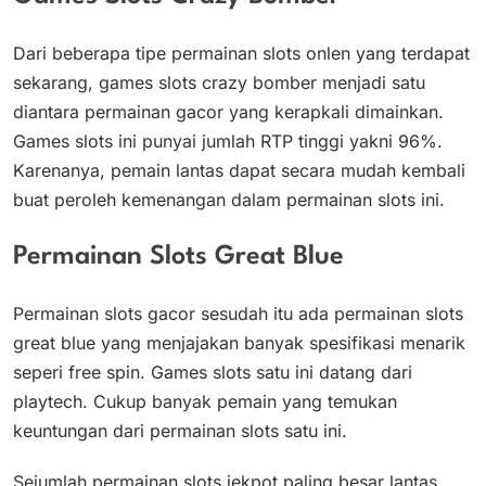
Dari beberapa tipe permainan slots onlen yang terdapat
sekarang, games slots crazy bomber menjadi satu
diantara permainan gacor yang kerapkali dimainkan.
Games slots ini punyai jumlah RTP tinggi yakni 96%.
Karenanya, pemain lantas dapat secara mudah kembali
buat peroleh kemenangan dalam permainan slots ini.
Permainan Slots Great Blue
Permainan slots gacor sesudah itu ada permainan slots
great blue yang menjajakan banyak spesifikasi menarik
seperi free spin. Games slots satu ini datang dari
playtech. Cukup banyak pemain yang temukan
keuntungan dari permainan slots satu ini.
Sejumlah permainan slots jekpot paling besar lantas