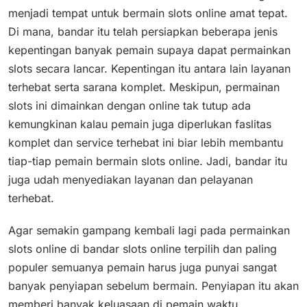
menjadi tempat untuk bermain slots online amat tepat.
Di mana, bandar itu telah persiapkan beberapa jenis
kepentingan banyak pemain supaya dapat permainkan
slots secara lancar. Kepentingan itu antara lain layanan
terhebat serta sarana komplet. Meskipun, permainan
slots ini dimainkan dengan online tak tutup ada
kemungkinan kalau pemain juga diperlukan faslitas
komplet dan service terhebat ini biar lebih membantu
tiap-tiap pemain bermain slots online. Jadi, bandar itu
juga udah menyediakan layanan dan pelayanan
terhebat.
Agar semakin gampang kembali lagi pada permainkan
slots online di bandar slots online terpilih dan paling
populer semuanya pemain harus juga punyai sangat
banyak penyiapan sebelum bermain. Penyiapan itu akan
memberi banyak keluasaan di pemain waktu