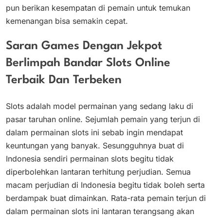
pun berikan kesempatan di pemain untuk temukan
kemenangan bisa semakin cepat.
Saran Games Dengan Jekpot
Berlimpah Bandar Slots Online
Terbaik Dan Terbeken
Slots adalah model permainan yang sedang laku di
pasar taruhan online. Sejumlah pemain yang terjun di
dalam permainan slots ini sebab ingin mendapat
keuntungan yang banyak. Sesungguhnya buat di
Indonesia sendiri permainan slots begitu tidak
diperbolehkan lantaran terhitung perjudian. Semua
macam perjudian di Indonesia begitu tidak boleh serta
berdampak buat dimainkan. Rata-rata pemain terjun di
dalam permainan slots ini lantaran terangsang akan