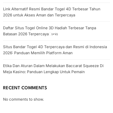
Link Alternatif Resmi Bandar Togel 4D Terbesar Tahun
2026 untuk Akses Aman dan Terpercaya
Daftar Situs Togel Online 3D Hadiah Terbesar Tanpa
Batasan 2026 Terpercayaાન્ય
Situs Bandar Togel 4D Terpercaya dan Resmi di Indonesia
2026: Panduan Memilih Platform Aman
Etika Dan Aturan Dalam Melakukan Baccarat Squeeze Di
Meja Kasino: Panduan Lengkap Untuk Pemain
RECENT COMMENTS
No comments to show.