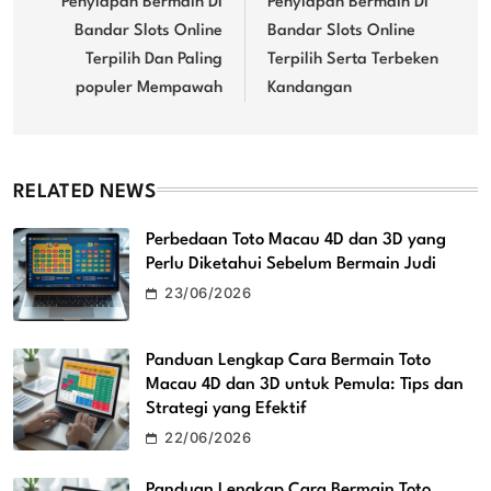
navigation
Penyiapan Bermain Di
Penyiapan Bermain Di
Bandar Slots Online
Bandar Slots Online
Terpilih Dan Paling
Terpilih Serta Terbeken
populer Mempawah
Kandangan
RELATED NEWS
Perbedaan Toto Macau 4D dan 3D yang
Perlu Diketahui Sebelum Bermain Judi
23/06/2026
Panduan Lengkap Cara Bermain Toto
Macau 4D dan 3D untuk Pemula: Tips dan
Strategi yang Efektif
22/06/2026
Panduan Lengkap Cara Bermain Toto