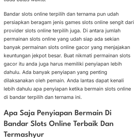
Bandar slots online terpilih dan ternama pun udah
persiapkan beragam jenis games slots online sengit dari
provider slots online terpilih juga. Di antara jumlah
permainan slots online yang udah siap ada sekian
banyak permainan slots online gacor yang menjajakan
keuntungan jekpot besar. Buat nikmati permainan slots
gacor itu anda juga harus memiliki penyiapan lebih
dahulu. Ada banyak penyiapan yang penting
dilaksanakan oleh pemain. Anda lantas dapat kenali
lebih dahulu apa penyiapan ketika bermain slots online
di bandar terpilih dan ternama ini.
Apa Saja Penyiapan Bermain Di
Bandar Slots Online Terbaik Dan
Termashyur