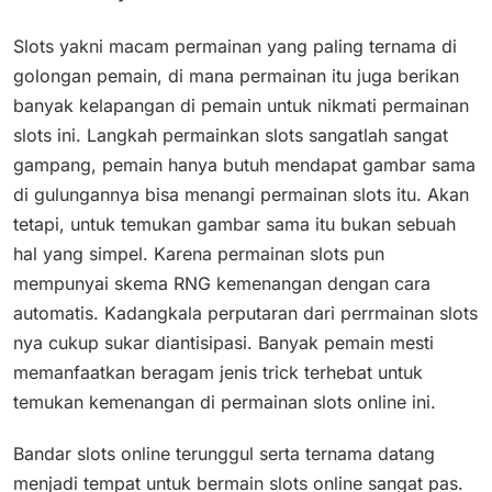
Slots yakni macam permainan yang paling ternama di
golongan pemain, di mana permainan itu juga berikan
banyak kelapangan di pemain untuk nikmati permainan
slots ini. Langkah permainkan slots sangatlah sangat
gampang, pemain hanya butuh mendapat gambar sama
di gulungannya bisa menangi permainan slots itu. Akan
tetapi, untuk temukan gambar sama itu bukan sebuah
hal yang simpel. Karena permainan slots pun
mempunyai skema RNG kemenangan dengan cara
automatis. Kadangkala perputaran dari perrmainan slots
nya cukup sukar diantisipasi. Banyak pemain mesti
memanfaatkan beragam jenis trick terhebat untuk
temukan kemenangan di permainan slots online ini.
Bandar slots online terunggul serta ternama datang
menjadi tempat untuk bermain slots online sangat pas.