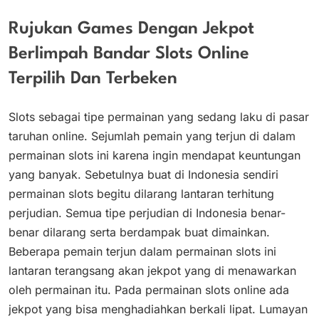
Rujukan Games Dengan Jekpot
Berlimpah Bandar Slots Online
Terpilih Dan Terbeken
Slots sebagai tipe permainan yang sedang laku di pasar
taruhan online. Sejumlah pemain yang terjun di dalam
permainan slots ini karena ingin mendapat keuntungan
yang banyak. Sebetulnya buat di Indonesia sendiri
permainan slots begitu dilarang lantaran terhitung
perjudian. Semua tipe perjudian di Indonesia benar-
benar dilarang serta berdampak buat dimainkan.
Beberapa pemain terjun dalam permainan slots ini
lantaran terangsang akan jekpot yang di menawarkan
oleh permainan itu. Pada permainan slots online ada
jekpot yang bisa menghadiahkan berkali lipat. Lumayan