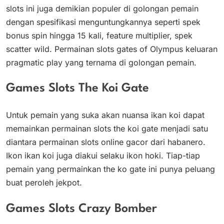
slots ini juga demikian populer di golongan pemain
dengan spesifikasi menguntungkannya seperti spek
bonus spin hingga 15 kali, feature multiplier, spek
scatter wild. Permainan slots gates of Olympus keluaran
pragmatic play yang ternama di golongan pemain.
Games Slots The Koi Gate
Untuk pemain yang suka akan nuansa ikan koi dapat
memainkan permainan slots the koi gate menjadi satu
diantara permainan slots online gacor dari habanero.
Ikon ikan koi juga diakui selaku ikon hoki. Tiap-tiap
pemain yang permainkan the ko gate ini punya peluang
buat peroleh jekpot.
Games Slots Crazy Bomber