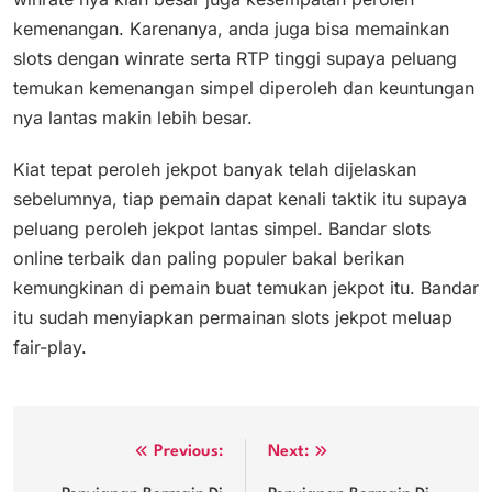
kemenangan. Karenanya, anda juga bisa memainkan
slots dengan winrate serta RTP tinggi supaya peluang
temukan kemenangan simpel diperoleh dan keuntungan
nya lantas makin lebih besar.
Kiat tepat peroleh jekpot banyak telah dijelaskan
sebelumnya, tiap pemain dapat kenali taktik itu supaya
peluang peroleh jekpot lantas simpel. Bandar slots
online terbaik dan paling populer bakal berikan
kemungkinan di pemain buat temukan jekpot itu. Bandar
itu sudah menyiapkan permainan slots jekpot meluap
fair-play.
Post
Previous:
Next: