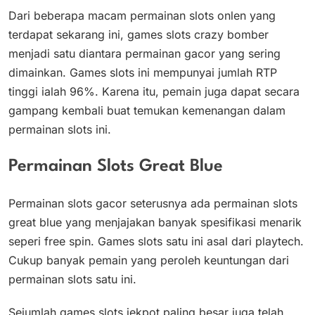
Dari beberapa macam permainan slots onlen yang
terdapat sekarang ini, games slots crazy bomber
menjadi satu diantara permainan gacor yang sering
dimainkan. Games slots ini mempunyai jumlah RTP
tinggi ialah 96%. Karena itu, pemain juga dapat secara
gampang kembali buat temukan kemenangan dalam
permainan slots ini.
Permainan Slots Great Blue
Permainan slots gacor seterusnya ada permainan slots
great blue yang menjajakan banyak spesifikasi menarik
seperi free spin. Games slots satu ini asal dari playtech.
Cukup banyak pemain yang peroleh keuntungan dari
permainan slots satu ini.
Sejumlah games slots jekpot paling besar juga telah