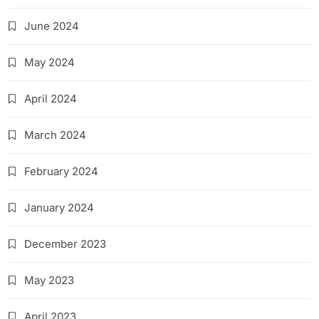
June 2024
May 2024
April 2024
March 2024
February 2024
January 2024
December 2023
May 2023
April 2023