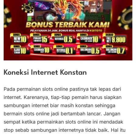
Koneksi Internet Konstan
Pada permainan slots online pastinya tak lepas dari
internet. Karenanya, tiap-tiap pemain harus siapkan
sambungan internet biar masih konstan sehingga
bermain slots online jadi bertambah lancar. Jangan
sempat ketika permainkan slots online ini mendadak
stop sebab sambungan internetnya tidak baik. Hal itu