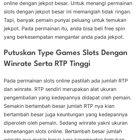
online dengan jekpot besar. Untuk menangi permainan
slots dengan jekpot besar ini memanglah tidak ringan.
Tapi, banyak pemain punyai peluang untuk temukan
jekpot. Pada permainan itu, anda bisa beli free spin
yang berkesempatan mengantar anda pada jekpot.
Putuskan Type Games Slots Dengan
Winrate Serta RTP Tinggi
Pada permainan slots online pastilah ada jumlah RTP
dan winrate. RTP sendiri merupakan alat ukuran
pengembalian yang kedepannya didapat oleh pemain.
Semakin bertambah besar jumlah RTP nya kian
bertambah besar juga keuntungan yang kedepannya
diperoleh oleh pemain. Sedang winrate yakni ukuran
kemenangan slots online. Bertambah besar jumlah
winrate nya makin besar juga kesempatan temukan