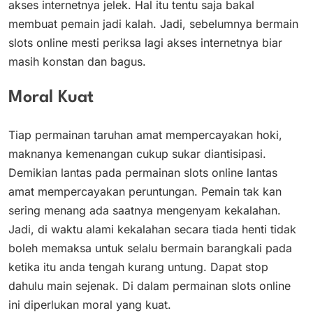
akses internetnya jelek. Hal itu tentu saja bakal
membuat pemain jadi kalah. Jadi, sebelumnya bermain
slots online mesti periksa lagi akses internetnya biar
masih konstan dan bagus.
Moral Kuat
Tiap permainan taruhan amat mempercayakan hoki,
maknanya kemenangan cukup sukar diantisipasi.
Demikian lantas pada permainan slots online lantas
amat mempercayakan peruntungan. Pemain tak kan
sering menang ada saatnya mengenyam kekalahan.
Jadi, di waktu alami kekalahan secara tiada henti tidak
boleh memaksa untuk selalu bermain barangkali pada
ketika itu anda tengah kurang untung. Dapat stop
dahulu main sejenak. Di dalam permainan slots online
ini diperlukan moral yang kuat.