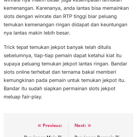
kemenangan. Karenanya, anda lantas bisa memainkan
slots dengan winrate dan RTP tinggi biar peluang
temukan kemenangan ringan didapat dan keuntungan
nya lantas makin lebih besar.
Trick tepat temukan jekpot banyak telah ditulis
sebelumnya, tiap-tiap pemain dapat ketahui kiat itu
supaya peluang temukan jekpot lantas ringan. Bandar
slots online terhebat dan ternama bakal memberi
kemungkinan pada pemain untuk temukan jekpot itu.
Bandar itu sudah siapkan permainan slots jekpot
meluap fair-play.
Post
Previous:
Next: