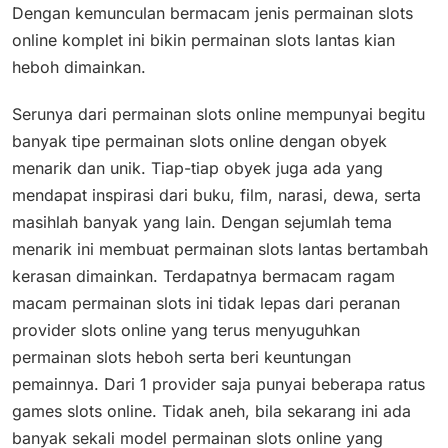
Dengan kemunculan bermacam jenis permainan slots
online komplet ini bikin permainan slots lantas kian
heboh dimainkan.
Serunya dari permainan slots online mempunyai begitu
banyak tipe permainan slots online dengan obyek
menarik dan unik. Tiap-tiap obyek juga ada yang
mendapat inspirasi dari buku, film, narasi, dewa, serta
masihlah banyak yang lain. Dengan sejumlah tema
menarik ini membuat permainan slots lantas bertambah
kerasan dimainkan. Terdapatnya bermacam ragam
macam permainan slots ini tidak lepas dari peranan
provider slots online yang terus menyuguhkan
permainan slots heboh serta beri keuntungan
pemainnya. Dari 1 provider saja punyai beberapa ratus
games slots online. Tidak aneh, bila sekarang ini ada
banyak sekali model permainan slots online yang