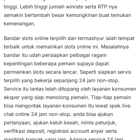
tinggi. Lebih tinggi jumlah winrate serta RTP nya
semakin bertambah besar kemungkinan buat temukan
kemenangan.
Bandar slots online terpilih dan termashyur ialah tempat
terbaik untuk memainkan slots online ini. Masalahnya
bandar itu udah persiapkan pelbagai ragam
kepentingan beberapa pemain supaya dapat
permainkan slots secara lancar. Seperti siapkan servis
terpilih yang bekerja sepanjang 24 jam non-stop.
Service itu lantas telah ditopang oleh layanan konsumen
eksper yang siap menolong pemain. Tiap-tiap pemain
bisa mengontak layanan konsumen itu lewat spek live
chat online 24 jam non-stop, anda bisa ajukan
pertanyaan, ajukan keluh kesah, minta petunjuk,
verifikasi deposit, registrasi account anyar serta
masihlah banyak yang lain. Adanya service 24 jam