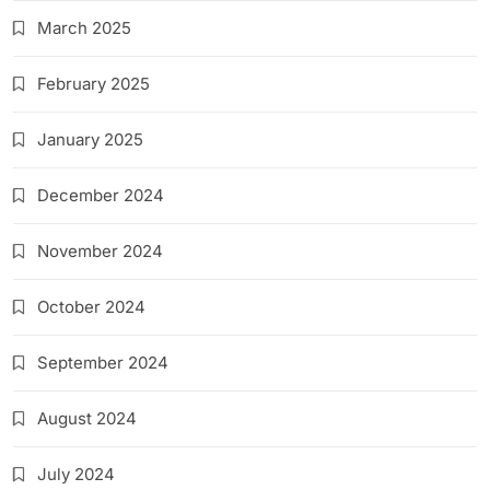
March 2025
February 2025
January 2025
December 2024
November 2024
October 2024
September 2024
August 2024
July 2024