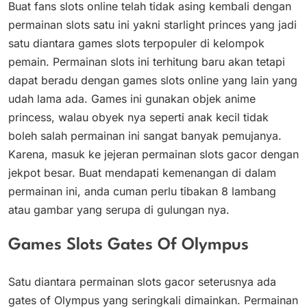
Buat fans slots online telah tidak asing kembali dengan
permainan slots satu ini yakni starlight princes yang jadi
satu diantara games slots terpopuler di kelompok
pemain. Permainan slots ini terhitung baru akan tetapi
dapat beradu dengan games slots online yang lain yang
udah lama ada. Games ini gunakan objek anime
princess, walau obyek nya seperti anak kecil tidak
boleh salah permainan ini sangat banyak pemujanya.
Karena, masuk ke jejeran permainan slots gacor dengan
jekpot besar. Buat mendapati kemenangan di dalam
permainan ini, anda cuman perlu tibakan 8 lambang
atau gambar yang serupa di gulungan nya.
Games Slots Gates Of Olympus
Satu diantara permainan slots gacor seterusnya ada
gates of Olympus yang seringkali dimainkan. Permainan