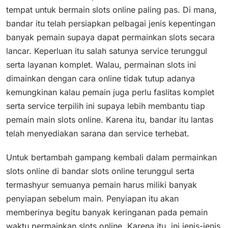
tempat untuk bermain slots online paling pas. Di mana,
bandar itu telah persiapkan pelbagai jenis kepentingan
banyak pemain supaya dapat permainkan slots secara
lancar. Keperluan itu salah satunya service terunggul
serta layanan komplet. Walau, permainan slots ini
dimainkan dengan cara online tidak tutup adanya
kemungkinan kalau pemain juga perlu faslitas komplet
serta service terpilih ini supaya lebih membantu tiap
pemain main slots online. Karena itu, bandar itu lantas
telah menyediakan sarana dan service terhebat.
Untuk bertambah gampang kembali dalam permainkan
slots online di bandar slots online terunggul serta
termashyur semuanya pemain harus miliki banyak
penyiapan sebelum main. Penyiapan itu akan
memberinya begitu banyak keringanan pada pemain
waktu permainkan slots online. Karena itu, ini jenis-jenis