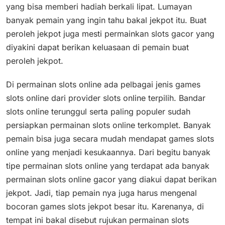
yang bisa memberi hadiah berkali lipat. Lumayan
banyak pemain yang ingin tahu bakal jekpot itu. Buat
peroleh jekpot juga mesti permainkan slots gacor yang
diyakini dapat berikan keluasaan di pemain buat
peroleh jekpot.
Di permainan slots online ada pelbagai jenis games
slots online dari provider slots online terpilih. Bandar
slots online terunggul serta paling populer sudah
persiapkan permainan slots online terkomplet. Banyak
pemain bisa juga secara mudah mendapat games slots
online yang menjadi kesukaannya. Dari begitu banyak
tipe permainan slots online yang terdapat ada banyak
permainan slots online gacor yang diakui dapat berikan
jekpot. Jadi, tiap pemain nya juga harus mengenal
bocoran games slots jekpot besar itu. Karenanya, di
tempat ini bakal disebut rujukan permainan slots