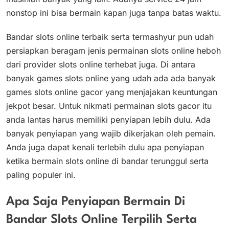
nonstop ini bisa bermain kapan juga tanpa batas waktu.
Bandar slots online terbaik serta termashyur pun udah
persiapkan beragam jenis permainan slots online heboh
dari provider slots online terhebat juga. Di antara
banyak games slots online yang udah ada ada banyak
games slots online gacor yang menjajakan keuntungan
jekpot besar. Untuk nikmati permainan slots gacor itu
anda lantas harus memiliki penyiapan lebih dulu. Ada
banyak penyiapan yang wajib dikerjakan oleh pemain.
Anda juga dapat kenali terlebih dulu apa penyiapan
ketika bermain slots online di bandar terunggul serta
paling populer ini.
Apa Saja Penyiapan Bermain Di
Bandar Slots Online Terpilih Serta