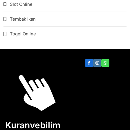
Slot Online
Tembak Ikan
Togel Online
Kuranvebilim