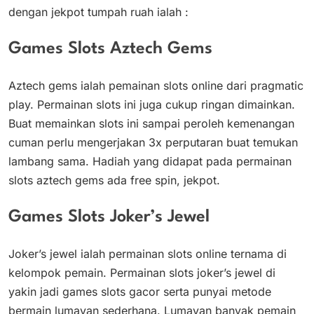
dengan jekpot tumpah ruah ialah :
Games Slots Aztech Gems
Aztech gems ialah pemainan slots online dari pragmatic
play. Permainan slots ini juga cukup ringan dimainkan.
Buat memainkan slots ini sampai peroleh kemenangan
cuman perlu mengerjakan 3x perputaran buat temukan
lambang sama. Hadiah yang didapat pada permainan
slots aztech gems ada free spin, jekpot.
Games Slots Joker’s Jewel
Joker’s jewel ialah permainan slots online ternama di
kelompok pemain. Permainan slots joker’s jewel di
yakin jadi games slots gacor serta punyai metode
bermain lumayan sederhana. Lumayan banyak pemain