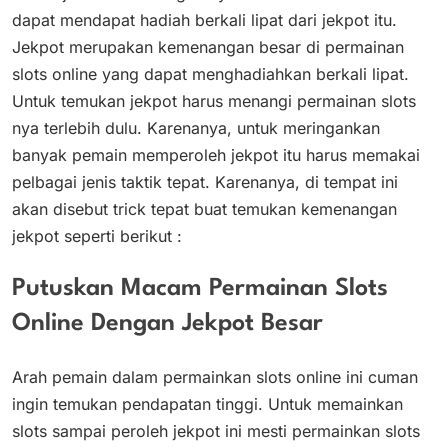
dapat mendapat hadiah berkali lipat dari jekpot itu.
Jekpot merupakan kemenangan besar di permainan
slots online yang dapat menghadiahkan berkali lipat.
Untuk temukan jekpot harus menangi permainan slots
nya terlebih dulu. Karenanya, untuk meringankan
banyak pemain memperoleh jekpot itu harus memakai
pelbagai jenis taktik tepat. Karenanya, di tempat ini
akan disebut trick tepat buat temukan kemenangan
jekpot seperti berikut :
Putuskan Macam Permainan Slots
Online Dengan Jekpot Besar
Arah pemain dalam permainkan slots online ini cuman
ingin temukan pendapatan tinggi. Untuk memainkan
slots sampai peroleh jekpot ini mesti permainkan slots