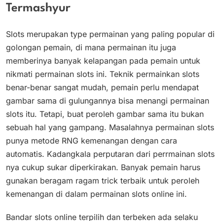
Termashyur
Slots merupakan type permainan yang paling popular di
golongan pemain, di mana permainan itu juga
memberinya banyak kelapangan pada pemain untuk
nikmati permainan slots ini. Teknik permainkan slots
benar-benar sangat mudah, pemain perlu mendapat
gambar sama di gulungannya bisa menangi permainan
slots itu. Tetapi, buat peroleh gambar sama itu bukan
sebuah hal yang gampang. Masalahnya permainan slots
punya metode RNG kemenangan dengan cara
automatis. Kadangkala perputaran dari perrmainan slots
nya cukup sukar diperkirakan. Banyak pemain harus
gunakan beragam ragam trick terbaik untuk peroleh
kemenangan di dalam permainan slots online ini.
Bandar slots online terpilih dan terbeken ada selaku