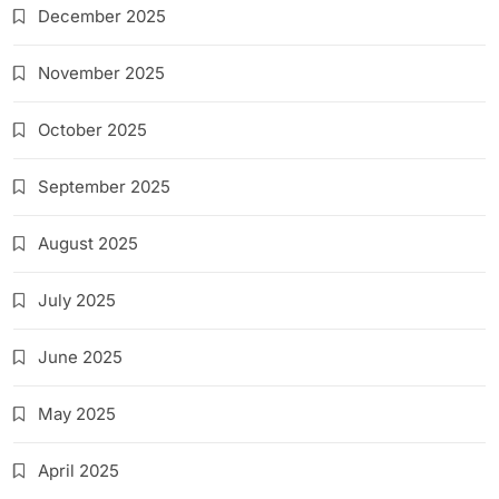
December 2025
November 2025
October 2025
September 2025
August 2025
July 2025
June 2025
May 2025
April 2025