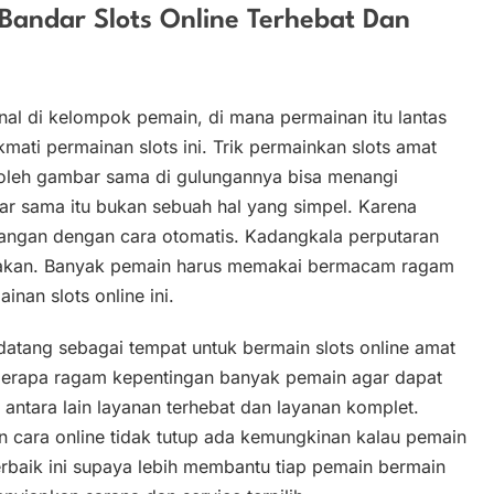
Bandar Slots Online Terhebat Dan
nal di kelompok pemain, di mana permainan itu lantas
ati permainan slots ini. Trik permainkan slots amat
leh gambar sama di gulungannya bisa menangi
bar sama itu bukan sebuah hal yang simpel. Karena
nangan dengan cara otomatis. Kadangkala perputaran
kirakan. Banyak pemain harus memakai bermacam ragam
inan slots online ini.
 datang sebagai tempat untuk bermain slots online amat
eberapa ragam kepentingan banyak pemain agar dapat
 antara lain layanan terhebat dan layanan komplet.
n cara online tidak tutup ada kemungkinan kalau pemain
terbaik ini supaya lebih membantu tiap pemain bermain