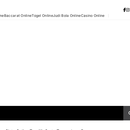
ine
Baccarat Online
Togel Online
Judi Bola Online
Casino Online