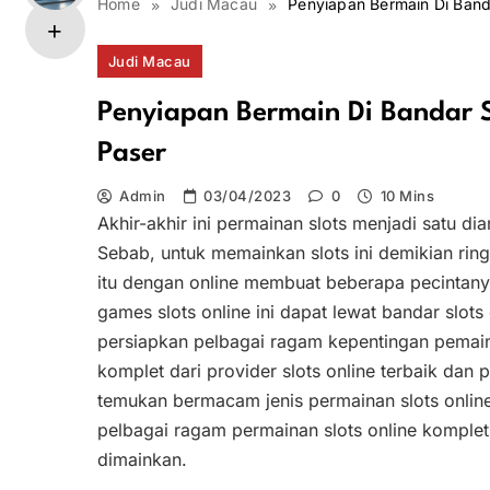
Home
Judi Macau
Penyiapan Bermain Di Banda
Judi Macau
Penyiapan Bermain Di Bandar Sl
Paser
Admin
03/04/2023
0
10 Mins
Akhir-akhir ini permainan slots menjadi satu d
Sebab, untuk memainkan slots ini demikian r
itu dengan online membuat beberapa pecintanya
games slots online ini dapat lewat bandar slots 
persiapkan pelbagai ragam kepentingan pemain. 
komplet dari provider slots online terbaik dan 
temukan bermacam jenis permainan slots onli
pelbagai ragam permainan slots online komplet
dimainkan.