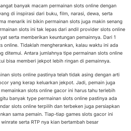
 sangat banyak macam permainan slots online dengan
ang di inspirasi dari buku, film, narasi, dewa, serta
ma menarik ini bikin permainan slots juga makin senang
ainan slots ini tak lepas dari andil provider slots online
yat serta memberikan keuntungan pemainnya. Dari 1
s online. Tidaklah mengherankan, kalau waktu ini ada
g ditemui. Antara jumlahnya tipe permainan slots online
ui bisa memberi jekpot lebih ringan di pemainnya.
an slots online pastinya telah tidak asing dengan arti
bocor yang kerap keluarkan jekpot. Jadi, pemain juga
memainkan slots online gacor ini harus tahu terlebih
gitu banyak type permainan slots online pastinya ada
dar slots online terpilih dan terbeken juga persiapkan
nkan sama pemain. Tiap-tiap games slots gacor ini
ah winrate serta RTP nya kian bertambah besar