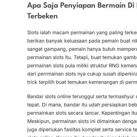
Apa Saja Penyiapan Bermain Di 
Terbeken
Slots ialah macam permainan yang paling terke
berikan banyak keluasaan pada pemain buat nikm
sangat gampang, pemain hanya butuh mempero
permainan slots itu. Tetapi, buat temukan gam
permainan slots pula miliki struktur RNG keme
dari perrmainan slots nya cukup susah diper
trick terpilih buat temukan kemenangan di perma
Bandar slots online terunggul serta termashyur
tepat. Di mana, bandar itu udah persiapkan b
permainkan slots secara lancar. Kepentingan itu
Meskipun, permainan slots ini dimainkan denga
juga diperlukan faslitas komplet serta service 