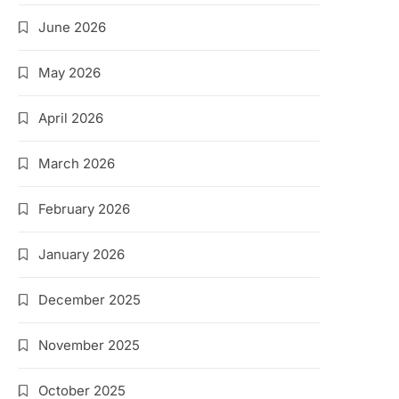
June 2026
May 2026
April 2026
March 2026
February 2026
January 2026
December 2025
November 2025
October 2025