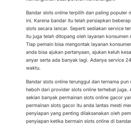
Bandar slots online terpilih dan paling popule
ini. Karena bandar itu telah persiapkan beber
slots secara lancar. Seperti sediakan service 
itu juga telah ditopang oleh layanan konsum
Tiap pemain bisa mengontak layanan konsumen it
anda bisa ajukan pertanyaan, ajukan keluh kesah
anyar serta ada banyak lagi. Adanya service 24
waktu.
Bandar slots online terunggul dan ternama pun
heboh dari provider slots online terhebat juga.
sekian banyak permainan slots online gacor ya
permainan slots gacor itu anda lantas mesti me
penyiapan yang penting dilaksanakan oleh pema
penyiapan ketika bermain slots online di bandar 