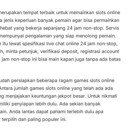
r merupakan tempat terbaik untuk memainkan slots online
apa jenis keperluan banyak pemain agar bisa permainkan
terhebat yang bekerja sepanjang 24 jam non-stop. Servis
en mempunyai pengalaman yang siap menolong pemain.
u lewat spesifikasi live chat online 24 jam non-stop,
, minta petunjuk, verifikasi deposit, registrasi account
 jam non-stop ini bisa main kapan juga tanpa ada batas
 udah persiapkan beberapa ragam games slots online
 Antara jumlah games slots online yang telah ada ada
ng menjajakan keuntungan jekpot besar. Untuk nikmati
miliki penyiapan lebih dulu. Ada sekian banyak
in. Anda lantas dapat pahami terlebih dulu apa
terpilih dan paling populer ini.