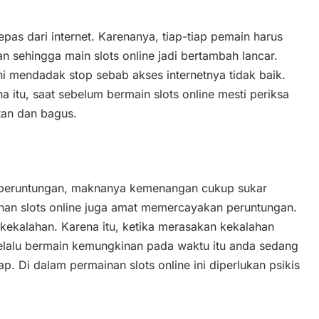
lepas dari internet. Karenanya, tiap-tiap pemain harus
n sehingga main slots online jadi bertambah lancar.
ni mendadak stop sebab akses internetnya tidak baik.
na itu, saat sebelum bermain slots online mesti periksa
tan dan bagus.
peruntungan, maknanya kemenangan cukup sukar
inan slots online juga amat memercayakan peruntungan.
kekalahan. Karena itu, ketika merasakan kekalahan
elalu bermain kemungkinan pada waktu itu anda sedang
p. Di dalam permainan slots online ini diperlukan psikis