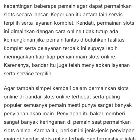
kepentingan beberapa pemain agar dapat permainkan
slots secara lancar. Keperluan itu antara lain servis
terpilih serta layanan komplet. Kendati, permainan slots
ini dimainkan dengan cara online tidak tutup ada
kemungkinan jika pemain lantas dibutuhkan faslitas
komplet serta pelayanan terbaik ini supaya lebih
meringankan tiap-tiap pemain main slots online.
Karenanya, bandar itu juga telah menyiapkan layanan
serta service terpilih.
Agar tambah simpel kembali dalam permainkan slots
online di bandar slots online terhebat serta paling
populer semuanya pemain mesti punya sangat banyak
penyiapan akan main. Penyiapan itu bakal memberi
sangat banyak keringanan di pemain saat permainkan
slots online. Karena itu, berikut ini jenis-jenis penyiapan
main di bandar slots online terbaik dan termashyur ialah