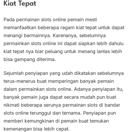
Kiat Tepat
Pada permainan slots online pemain mesti
memanfaatkan beberapa ragam kiat tepat untuk dapat
menangi bermainnya. Karenanya, sebelumnya
permainkan slots online ini dapat siapkan lebih dahulu
kiat tepat nya biar peluang untuk menang lantas lebih
bisa gampang diterima.
Sejumlah penyiapan yang udah dikatakan sebelumnya
terus-menerus buat memperingan banyak pemain
dalam permainkan slots online. Adanya penyiapan itu,
banyak pemain juga dapat secara mudah pun buat
nikmati beberapa serunya permainan slots di bandar
slots online terunggul dan ternama. Penyiapan pun
memberi kemungkinan di pemain buat temukan
kemenangan bisa lebih cepat.