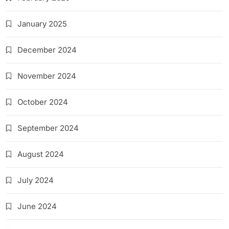
January 2025
December 2024
November 2024
October 2024
September 2024
August 2024
July 2024
June 2024