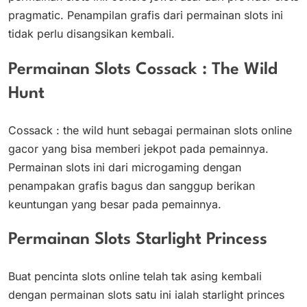
pragmatic. Penampilan grafis dari permainan slots ini
tidak perlu disangsikan kembali.
Permainan Slots Cossack : The Wild
Hunt
Cossack : the wild hunt sebagai permainan slots online
gacor yang bisa memberi jekpot pada pemainnya.
Permainan slots ini dari microgaming dengan
penampakan grafis bagus dan sanggup berikan
keuntungan yang besar pada pemainnya.
Permainan Slots Starlight Princess
Buat pencinta slots online telah tak asing kembali
dengan permainan slots satu ini ialah starlight princes