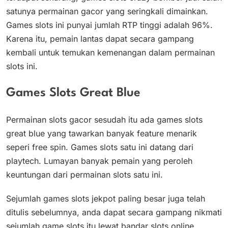
satunya permainan gacor yang seringkali dimainkan.
Games slots ini punyai jumlah RTP tinggi adalah 96%.
Karena itu, pemain lantas dapat secara gampang
kembali untuk temukan kemenangan dalam permainan
slots ini.
Games Slots Great Blue
Permainan slots gacor sesudah itu ada games slots
great blue yang tawarkan banyak feature menarik
seperi free spin. Games slots satu ini datang dari
playtech. Lumayan banyak pemain yang peroleh
keuntungan dari permainan slots satu ini.
Sejumlah games slots jekpot paling besar juga telah
ditulis sebelumnya, anda dapat secara gampang nikmati
sejumlah game slots itu lewat bandar slots online