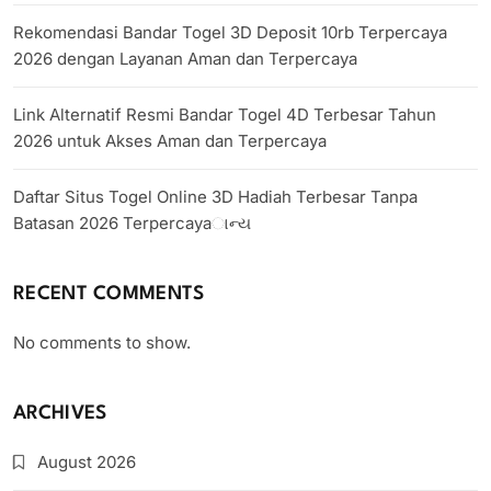
Rekomendasi Bandar Togel 3D Deposit 10rb Terpercaya
2026 dengan Layanan Aman dan Terpercaya
Link Alternatif Resmi Bandar Togel 4D Terbesar Tahun
2026 untuk Akses Aman dan Terpercaya
Daftar Situs Togel Online 3D Hadiah Terbesar Tanpa
Batasan 2026 Terpercayaાન્ય
RECENT COMMENTS
No comments to show.
ARCHIVES
August 2026