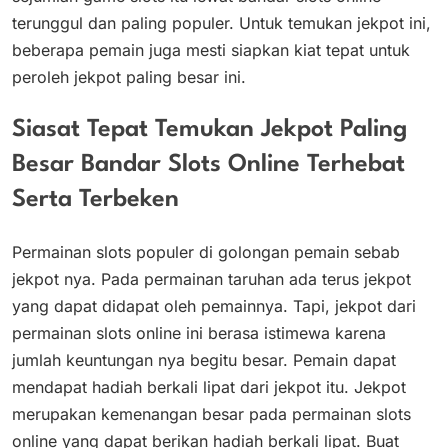
terunggul dan paling populer. Untuk temukan jekpot ini,
beberapa pemain juga mesti siapkan kiat tepat untuk
peroleh jekpot paling besar ini.
Siasat Tepat Temukan Jekpot Paling
Besar Bandar Slots Online Terhebat
Serta Terbeken
Permainan slots populer di golongan pemain sebab
jekpot nya. Pada permainan taruhan ada terus jekpot
yang dapat didapat oleh pemainnya. Tapi, jekpot dari
permainan slots online ini berasa istimewa karena
jumlah keuntungan nya begitu besar. Pemain dapat
mendapat hadiah berkali lipat dari jekpot itu. Jekpot
merupakan kemenangan besar pada permainan slots
online yang dapat berikan hadiah berkali lipat. Buat