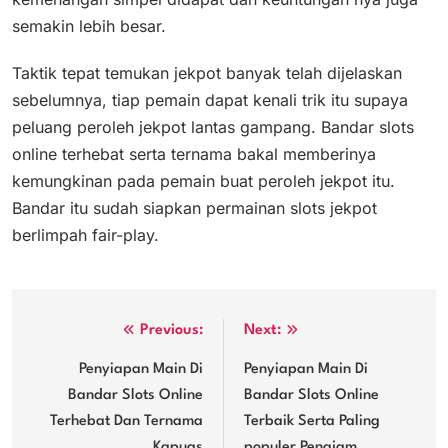
semakin lebih besar.
Taktik tepat temukan jekpot banyak telah dijelaskan
sebelumnya, tiap pemain dapat kenali trik itu supaya
peluang peroleh jekpot lantas gampang. Bandar slots
online terhebat serta ternama bakal memberinya
kemungkinan pada pemain buat peroleh jekpot itu.
Bandar itu sudah siapkan permainan slots jekpot
berlimpah fair-play.
Post
Previous:
Next:
navigation
Penyiapan Main Di
Penyiapan Main Di
Bandar Slots Online
Bandar Slots Online
Terhebat Dan Ternama
Terbaik Serta Paling
Kapuas
populer Penajam