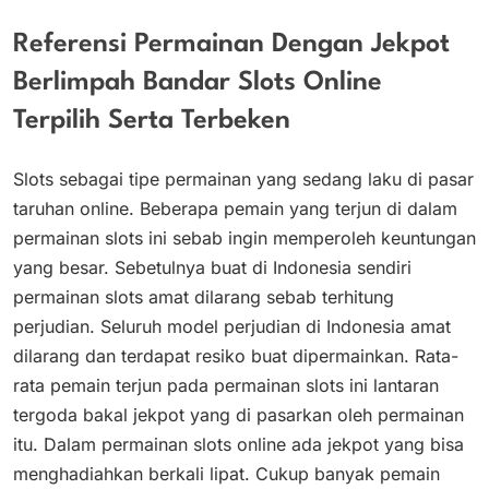
Referensi Permainan Dengan Jekpot
Berlimpah Bandar Slots Online
Terpilih Serta Terbeken
Slots sebagai tipe permainan yang sedang laku di pasar
taruhan online. Beberapa pemain yang terjun di dalam
permainan slots ini sebab ingin memperoleh keuntungan
yang besar. Sebetulnya buat di Indonesia sendiri
permainan slots amat dilarang sebab terhitung
perjudian. Seluruh model perjudian di Indonesia amat
dilarang dan terdapat resiko buat dipermainkan. Rata-
rata pemain terjun pada permainan slots ini lantaran
tergoda bakal jekpot yang di pasarkan oleh permainan
itu. Dalam permainan slots online ada jekpot yang bisa
menghadiahkan berkali lipat. Cukup banyak pemain