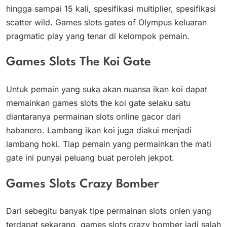
hingga sampai 15 kali, spesifikasi multiplier, spesifikasi
scatter wild. Games slots gates of Olympus keluaran
pragmatic play yang tenar di kelompok pemain.
Games Slots The Koi Gate
Untuk pemain yang suka akan nuansa ikan koi dapat
memainkan games slots the koi gate selaku satu
diantaranya permainan slots online gacor dari
habanero. Lambang ikan koi juga diakui menjadi
lambang hoki. Tiap pemain yang permainkan the mati
gate ini punyai peluang buat peroleh jekpot.
Games Slots Crazy Bomber
Dari sebegitu banyak tipe permainan slots onlen yang
terdapat sekarang, games slots crazy bomber jadi salah