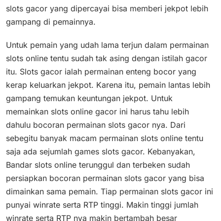
slots gacor yang dipercayai bisa memberi jekpot lebih
gampang di pemainnya.
Untuk pemain yang udah lama terjun dalam permainan
slots online tentu sudah tak asing dengan istilah gacor
itu. Slots gacor ialah permainan enteng bocor yang
kerap keluarkan jekpot. Karena itu, pemain lantas lebih
gampang temukan keuntungan jekpot. Untuk
memainkan slots online gacor ini harus tahu lebih
dahulu bocoran permainan slots gacor nya. Dari
sebegitu banyak macam permainan slots online tentu
saja ada sejumlah games slots gacor. Kebanyakan,
Bandar slots online terunggul dan terbeken sudah
persiapkan bocoran permainan slots gacor yang bisa
dimainkan sama pemain. Tiap permainan slots gacor ini
punyai winrate serta RTP tinggi. Makin tinggi jumlah
winrate serta RTP nya makin bertambah besar