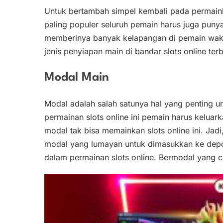
Untuk bertambah simpel kembali pada permainkan
paling populer seluruh pemain harus juga puny
memberinya banyak kelapangan di pemain waktu 
jenis penyiapan main di bandar slots online ter
Modal Main
Modal adalah salah satunya hal yang penting un
permainan slots online ini pemain harus keluar
modal tak bisa memainkan slots online ini. Ja
modal yang lumayan untuk dimasukkan ke deposi
dalam permainan slots online. Bermodal yang 