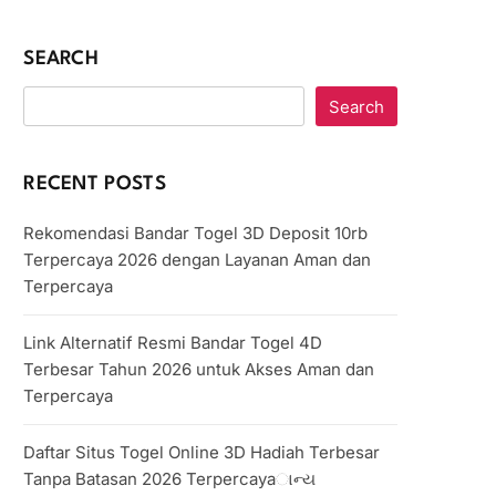
SEARCH
Search
RECENT POSTS
Rekomendasi Bandar Togel 3D Deposit 10rb
Terpercaya 2026 dengan Layanan Aman dan
Terpercaya
Link Alternatif Resmi Bandar Togel 4D
Terbesar Tahun 2026 untuk Akses Aman dan
Terpercaya
Daftar Situs Togel Online 3D Hadiah Terbesar
Tanpa Batasan 2026 Terpercayaાન્ય