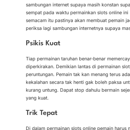
sambungan internet supaya masih konstan supa
sempat pada waktu permainkan slots online ini
semacam itu pastinya akan membuat pemain jadi
periksa lagi sambungan internetnya supaya mas
Psikis Kuat
Tiap permainan taruhan benar-benar memercay
diperkirakan. Demikian lantas di permainan sl
peruntungan. Pemain tak kan menang terus ada
kekalahan secara tak henti gak boleh paksa un
kurang untung. Dapat stop dahulu bermain sejen
yang kuat.
Trik Tepat
Di dalam permainan slots online pemain harus m