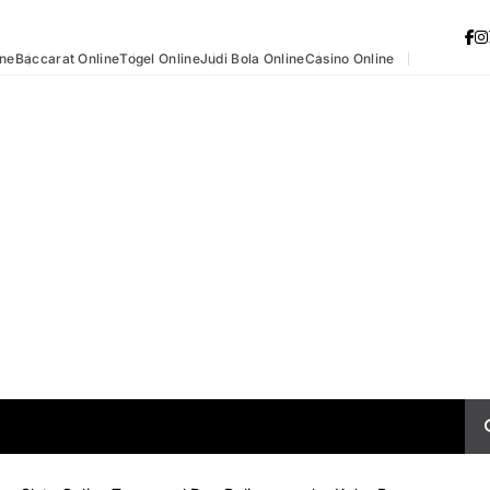
ine
Baccarat Online
Togel Online
Judi Bola Online
Casino Online