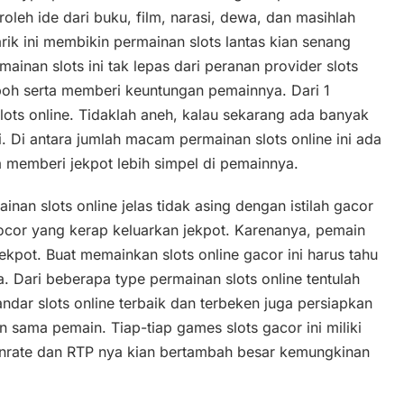
leh ide dari buku, film, narasi, dewa, dan masihlah
k ini membikin permainan slots lantas kian senang
ainan slots ini tak lepas dari peranan provider slots
boh serta memberi keuntungan pemainnya. Dari 1
slots online. Tidaklah aneh, kalau sekarang ada banyak
i. Di antara jumlah macam permainan slots online ini ada
 memberi jekpot lebih simpel di pemainnya.
nan slots online jelas tidak asing dengan istilah gacor
ocor yang kerap keluarkan jekpot. Karenanya, pemain
ekpot. Buat memainkan slots online gacor ini harus tahu
. Dari beberapa type permainan slots online tentulah
dar slots online terbaik dan terbeken juga persiapkan
 sama pemain. Tiap-tiap games slots gacor ini miliki
 winrate dan RTP nya kian bertambah besar kemungkinan