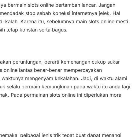
ya bermain slots online bertambah lancar. Jangan
 mendadak stop sebab koneksi internetnya jelek. Hal
 kalah. Karena itu, sebelumnya main slots online mesti
ih tetap konstan serta bagus.
akan peruntungan, berarti kemenangan cukup sukar
ots online lantas benar-benar mempercayakan
 waktunya mengenyam kekalahan. Jadi, di waktu alami
tuk selalu bermain kemungkinan pada waktu itu anda lagi
ak. Pada permainan slots online ini diperlukan moral
emakai pelbagai jenis trik tepat buat dapat menangi