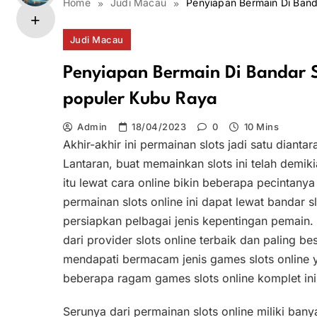
Home
Judi Macau
Penyiapan Bermain Di Band
Judi Macau
Penyiapan Bermain Di Bandar S
populer Kubu Raya
Admin
18/04/2023
0
10 Mins
Akhir-akhir ini permainan slots jadi satu dian
Lantaran, buat memainkan slots ini telah dem
itu lewat cara online bikin beberapa pecintanya
permainan slots online ini dapat lewat bandar s
persiapkan pelbagai jenis kepentingan pemain. 
dari provider slots online terbaik dan paling b
mendapati bermacam jenis games slots online
beberapa ragam games slots online komplet ini
Serunya dari permainan slots online miliki bany