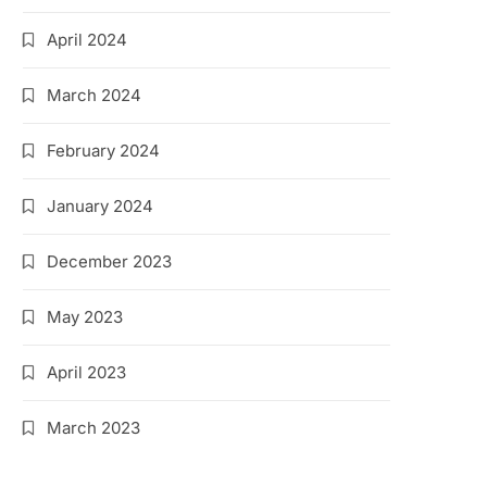
April 2024
March 2024
February 2024
January 2024
December 2023
May 2023
April 2023
March 2023