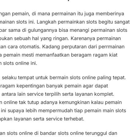
ongan pemain, di mana permainan itu juga memberinya
ainan slots ini. Langkah permainkan slots begitu sangat
r sama di gulungannya bisa menangi permainan slots
u bukan sebuah hal yang ringan. Karenanya permainan
an cara otomatis. Kadang perputaran dari perrmainan
apa pemain mesti memanfaatkan beragam ragam kiat
lots online ini.
g selaku tempat untuk bermain slots online paling tepat.
i ragam kepentingan banyak pemain agar dapat
antara lain service terpilih serta layanan komplet.
n online tak tutup adanya kemungkinan kalau pemain
ik ini supaya lebih mempermudah tiap pemain main slots
apkan layanan serta service terhebat.
 slots online di bandar slots online terunggul dan