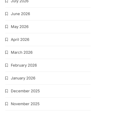
July 2026
June 2026
May 2026
April 2026
March 2026
February 2026
January 2026
December 2025
November 2025