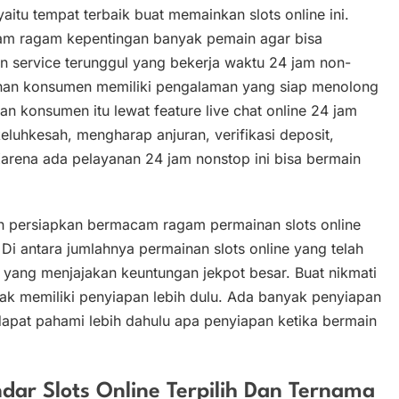
yaitu tempat terbaik buat memainkan slots online ini.
am ragam kepentingan banyak pemain agar bisa
an service terunggul yang bekerja waktu 24 jam non-
ayanan konsumen memiliki pengalaman yang siap menolong
n konsumen itu lewat feature live chat online 24 jam
eluhkesah, mengharap anjuran, verifikasi deposit,
Karena ada pelayanan 24 jam nonstop ini bisa bermain
ah persiapkan bermacam ragam permainan slots online
. Di antara jumlahnya permainan slots online yang telah
r yang menjajakan keuntungan jekpot besar. Buat nikmati
yak memiliki penyiapan lebih dulu. Ada banyak penyiapan
dapat pahami lebih dahulu apa penyiapan ketika bermain
dar Slots Online Terpilih Dan Ternama