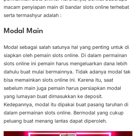
macam penyiapan main di bandar slots online terhebat
serta termashyur adalah :
Modal Main
Modal sebagai salah satunya hal yang penting untuk di
siapkan oleh pemain slots online. Di dalam permainan
slots online ini pemain harus mengeluarkan dana lebih
dahulu buat mulai bermainnya. Tidak adanya modal tak
bisa memainkan slots online ini. Karena itu, saat
sebelum main juga pemain harus persiapkan modal
yang lumayan buat dimasukkan ke deposit.
Kedepannya, modal itu dipakai buat pasang taruhan di
dalam permainan slots online. Bermodal yang cukup
peluang buat menang lantas dapat diperoleh.