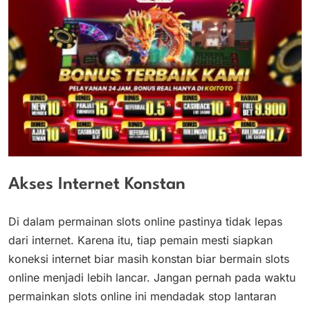
Akses Internet Konstan
Di dalam permainan slots online pastinya tidak lepas
dari internet. Karena itu, tiap pemain mesti siapkan
koneksi internet biar masih konstan biar bermain slots
online menjadi lebih lancar. Jangan pernah pada waktu
permainkan slots online ini mendadak stop lantaran