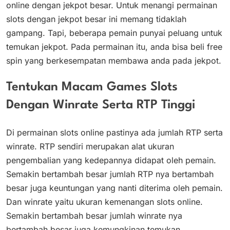
online dengan jekpot besar. Untuk menangi permainan
slots dengan jekpot besar ini memang tidaklah
gampang. Tapi, beberapa pemain punyai peluang untuk
temukan jekpot. Pada permainan itu, anda bisa beli free
spin yang berkesempatan membawa anda pada jekpot.
Tentukan Macam Games Slots
Dengan Winrate Serta RTP Tinggi
Di permainan slots online pastinya ada jumlah RTP serta
winrate. RTP sendiri merupakan alat ukuran
pengembalian yang kedepannya didapat oleh pemain.
Semakin bertambah besar jumlah RTP nya bertambah
besar juga keuntungan yang nanti diterima oleh pemain.
Dan winrate yaitu ukuran kemenangan slots online.
Semakin bertambah besar jumlah winrate nya
bertambah besar juga kemungkinan temukan