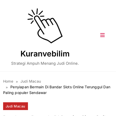
Skip
to
content
Kuranvebilim
Strategi Ampuh Menang Judi Online.
Home
Judi Macau
Penyiapan Bermain Di Bandar Slots Online Terunggul Dan
Paling populer Sendawar
Judi Macau