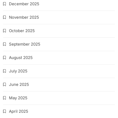
December 2025
November 2025
October 2025
September 2025
August 2025
July 2025
June 2025
May 2025
April 2025