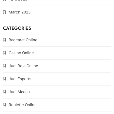
March 2023
CATEGORIES
Baccarat Online
Casino Online
Judi Bola Online
Judi Esports
Judi Macau
Roulette Online