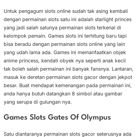
Untuk pengagum slots online sudah tak asing kembali
dengan permainan slots satu ini adalah starlight princes
yang jadi salah satunya permainan slots terkenal di
kelompok pemain. Games slots ini terhitung baru tapi
bisa beradu dengan permainan slots online yang lain
yang udah lama ada. Games ini memanfaatkan objek
anime princess, kendati obyek nya seperti anak kecil
tak boleh salah permainan ini banyak fansnya. Lantaran,
masuk ke deretan permainan slots gacor dengan jekpot
besar. Buat mendapat kemenangan pada permainan ini,
anda hanya butuh datangkan 8 simbol atau gambar
yang serupa di gulungan nya.
Games Slots Gates Of Olympus
Satu diantaranya permainan slots gacor seterusnya ada