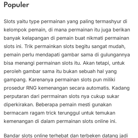
Populer
Slots yaitu type permainan yang paling termashyur di
kelompok pemain, di mana permainan itu juga berikan
banyak kelapangan di pemain buat nikmati permainan
slots ini. Trik permainkan slots begitu sangat mudah,
pemain perlu mendapati gambar sama di gulungannya
bisa menangi permainan slots itu. Akan tetapi, untuk
peroleh gambar sama itu bukan sebuah hal yang
gampang. Karenanya permainan slots pun miliki
prosedur RNG kemenangan secara automatis. Kadang
perputaran dari perrmainan slots nya cukup sukar
diperkirakan. Beberapa pemain mesti gunakan
bermacam ragam trick terunggul untuk temukan
kemenangan di dalam permainan slots online ini.
Bandar slots online terhebat dan terbeken datang jadi