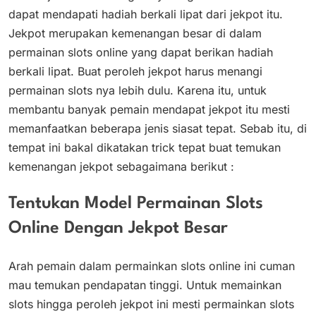
dapat mendapati hadiah berkali lipat dari jekpot itu.
Jekpot merupakan kemenangan besar di dalam
permainan slots online yang dapat berikan hadiah
berkali lipat. Buat peroleh jekpot harus menangi
permainan slots nya lebih dulu. Karena itu, untuk
membantu banyak pemain mendapat jekpot itu mesti
memanfaatkan beberapa jenis siasat tepat. Sebab itu, di
tempat ini bakal dikatakan trick tepat buat temukan
kemenangan jekpot sebagaimana berikut :
Tentukan Model Permainan Slots
Online Dengan Jekpot Besar
Arah pemain dalam permainkan slots online ini cuman
mau temukan pendapatan tinggi. Untuk memainkan
slots hingga peroleh jekpot ini mesti permainkan slots