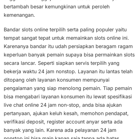
bertambah besar kemungkinan untuk peroleh
kemenangan.
Bandar slots online terpilih serta paling populer yaitu
tempat sangat tepat untuk memainkan slots online ini.
Karenanya bandar itu udah persiapkan beragam ragam
keperluan banyak pemain supaya bisa permainkan slots
secara lancar. Seperti siapkan servis terpilih yang
bekerja waktu 24 jam nonstop. Layanan itu lantas telah
ditopang oleh layanan konsumen mempunyai
pengalaman yang siap menolong pemain. Tiap pemain
bisa mengabari layanan konsumen itu lewat spesifikasi
live chat online 24 jam non-stop, anda bisa ajukan
pertanyaan, ajukan keluh kesah, memohon pendapat,
verifikasi deposit, register account anyar serta ada
banyak yang lain. Karena ada pelayanan 24 jam
nonstop ini bisa main kapan saja tanpa ada batas