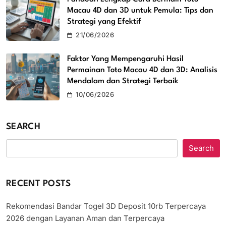
Macau 4D dan 3D untuk Pemula: Tips dan
Strategi yang Efektif
21/06/2026
Faktor Yang Mempengaruhi Hasil
Permainan Toto Macau 4D dan 3D: Analisis
Mendalam dan Strategi Terbaik
10/06/2026
SEARCH
Search
RECENT POSTS
Rekomendasi Bandar Togel 3D Deposit 10rb Terpercaya
2026 dengan Layanan Aman dan Terpercaya