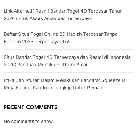
Link Alternatif Resmi Bandar Togel 4D Terbesar Tahun
2026 untuk Akses Aman dan Terpercaya
Daftar Situs Togel Online 3D Hadiah Terbesar Tanpa
Batasan 2026 Terpercayaાન્ય
Situs Bandar Togel 4D Terpercaya dan Resmi di Indonesia
2026: Panduan Memilih Platform Aman
Etika Dan Aturan Dalam Melakukan Baccarat Squeeze Di
Meja Kasino: Panduan Lengkap Untuk Pemain
RECENT COMMENTS
No comments to show.