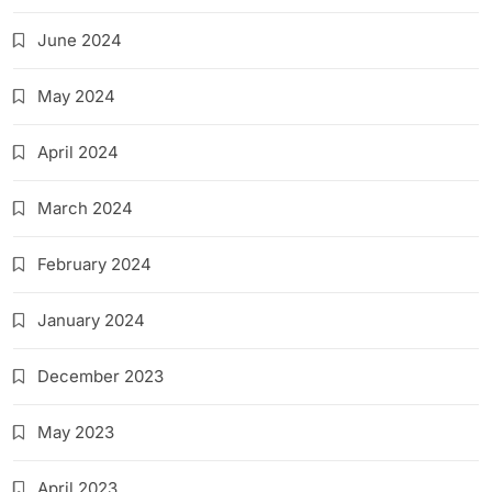
June 2024
May 2024
April 2024
March 2024
February 2024
January 2024
December 2023
May 2023
April 2023