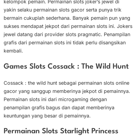
kelompok pemain. Permainan slots joker’s jewel di
yakin selaku permainan slots gacor serta punya trik
bermain cukuplah sederhana. Banyak pemain pun yang
sukses mendapat jekpot dari permainan slots ini. Jokers
jewel datang dari provider slots pragmatic. Penampilan
grafis dari permainan slots ini tidak perlu disangsikan
kembali.
Games Slots Cossack : The Wild Hunt
Cossack : the wild hunt sebagai permainan slots online
gacor yang sanggup memberinya jekpot di pemainnya.
Permainan slots ini dari microgaming dengan
penampilan grafis bagus dan dapat memberinya
keuntungan yang besar di pemainnya.
Permainan Slots Starlight Princess