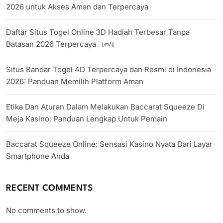
2026 untuk Akses Aman dan Terpercaya
Daftar Situs Togel Online 3D Hadiah Terbesar Tanpa
Batasan 2026 Terpercayaાન્ય
Situs Bandar Togel 4D Terpercaya dan Resmi di Indonesia
2026: Panduan Memilih Platform Aman
Etika Dan Aturan Dalam Melakukan Baccarat Squeeze Di
Meja Kasino: Panduan Lengkap Untuk Pemain
Baccarat Squeeze Online: Sensasi Kasino Nyata Dari Layar
Smartphone Anda
RECENT COMMENTS
No comments to show.