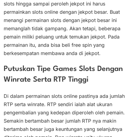
slots hingga sampai peroleh jekpot ini harus
permainkan slots online dengan jekpot besar. Buat
menangi permainan slots dengan jekpot besar ini
memanglah tidak gampang. Akan tetapi, beberapa
pemain miliki peluang untuk temukan jekpot. Pada
permainan itu, anda bisa beli free spin yang
berkesempatan membawa anda di jekpot.
Putuskan Tipe Games Slots Dengan
Winrate Serta RTP Tinggi
Di dalam permainan slots online pastinya ada jumlah
RTP serta winrate. RTP sendiri ialah alat ukuran
pengembalian yang kedepan diperoleh oleh pemain.
Semakin bertambah besar jumlah RTP nya makin
bertambah besar juga keuntungan yang selanjutnya