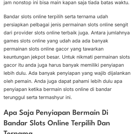
jam nonstop ini bisa main kapan saja tiada batas waktu.
Bandar slots online terpilih serta ternama udah
persiapkan pelbagai jenis permainan slots online sengit
dari provider slots online terbaik juga. Antara jumlahnya
games slots online yang udah ada ada banyak
permainan slots online gacor yang tawarkan
keuntungan jekpot besar. Untuk nikmati permainan slots
gacor itu anda juga harus banyak memiliki penyiapan
lebih dulu. Ada banyak penyiapan yang wajib dijalankan
oleh pemain. Anda juga dapat pahami lebih dulu apa
penyiapan ketika bermain slots online di bandar
terunggul serta termashyur ini.
Apa Saja Penyiapan Bermain Di
Bandar Slots Online Terpilih Dan
Ternama