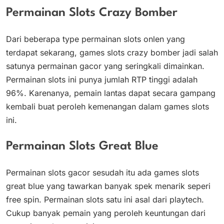
Permainan Slots Crazy Bomber
Dari beberapa type permainan slots onlen yang
terdapat sekarang, games slots crazy bomber jadi salah
satunya permainan gacor yang seringkali dimainkan.
Permainan slots ini punya jumlah RTP tinggi adalah
96%. Karenanya, pemain lantas dapat secara gampang
kembali buat peroleh kemenangan dalam games slots
ini.
Permainan Slots Great Blue
Permainan slots gacor sesudah itu ada games slots
great blue yang tawarkan banyak spek menarik seperi
free spin. Permainan slots satu ini asal dari playtech.
Cukup banyak pemain yang peroleh keuntungan dari