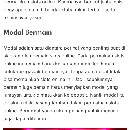
permainkan slots online. Karenanya, berikut jenis-jenis
penyiapan main di bandar slots online terbaik serta
termashyur yakni :
Modal Bermain
Modal adalah satu diantara perihal yang penting buat di
siapkan oleh pemain slots online. Pada permainan slots
online ini pemain harus keluarkan modal lebih dulu
untuk mengawali bermainnya. Tanpa ada modal tidak
bisa memainkan slots online ini. Jadi, sebelumnya
bermain juga pemain harus menyiapkan modal yang
lumayan untuk dimasukkan ke deposit. Nanti, modal itu
dipakai untuk pasang taruhan dalam permainan slots
online. Bermodal yang cukup peluang untuk menang
juga dapat diterima.