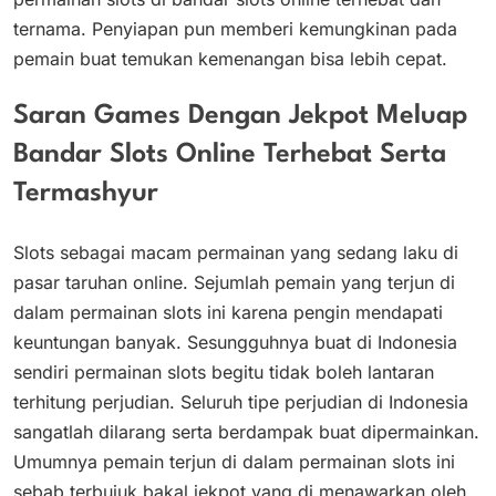
ternama. Penyiapan pun memberi kemungkinan pada
pemain buat temukan kemenangan bisa lebih cepat.
Saran Games Dengan Jekpot Meluap
Bandar Slots Online Terhebat Serta
Termashyur
Slots sebagai macam permainan yang sedang laku di
pasar taruhan online. Sejumlah pemain yang terjun di
dalam permainan slots ini karena pengin mendapati
keuntungan banyak. Sesungguhnya buat di Indonesia
sendiri permainan slots begitu tidak boleh lantaran
terhitung perjudian. Seluruh tipe perjudian di Indonesia
sangatlah dilarang serta berdampak buat dipermainkan.
Umumnya pemain terjun di dalam permainan slots ini
sebab terbujuk bakal jekpot yang di menawarkan oleh