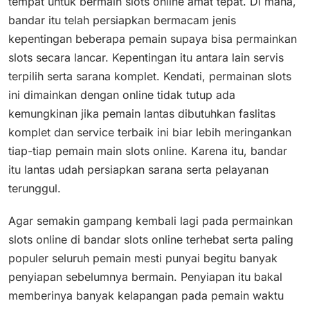
tempat untuk bermain slots online amat tepat. Di mana,
bandar itu telah persiapkan bermacam jenis
kepentingan beberapa pemain supaya bisa permainkan
slots secara lancar. Kepentingan itu antara lain servis
terpilih serta sarana komplet. Kendati, permainan slots
ini dimainkan dengan online tidak tutup ada
kemungkinan jika pemain lantas dibutuhkan faslitas
komplet dan service terbaik ini biar lebih meringankan
tiap-tiap pemain main slots online. Karena itu, bandar
itu lantas udah persiapkan sarana serta pelayanan
terunggul.
Agar semakin gampang kembali lagi pada permainkan
slots online di bandar slots online terhebat serta paling
populer seluruh pemain mesti punyai begitu banyak
penyiapan sebelumnya bermain. Penyiapan itu bakal
memberinya banyak kelapangan pada pemain waktu