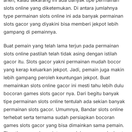
aneh, kalau sekarang ini ada banyak tipe permainan
slots online yang diketemukan. Di antara jumlahnya
type permainan slots online ini ada banyak permainan
slots gacor yang diyakini bisa memberi jekpot lebih
gampang di pemainnya.
Buat pemain yang telah lama terjun pada permainan
slots online pastilah telah tidak asing dengan istilah
gacor itu. Slots gacor yakni permainan mudah bocor
yang kerap keluarkan jekpot. Jadi, pemain juga makin
lebih gampang peroleh keuntungan jekpot. Buat
memainkan slots online gacor ini mesti tahu lebih dulu
bocoran games slots gacor nya. Dari begitu banyak
tipe permainan slots online tentulah ada sekian banyak
permainan slots gacor. Umumnya, Bandar slots online
terhebat serta ternama sudah persiapkan bocoran
games slots gacor yang bisa dimainkan sama pemain.