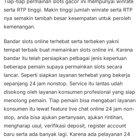
Tiap-tiap permainan slots gacor ini mempunyai winrate
serta RTP tinggi. Makin tinggi jumlah winrate serta RTP
nya semakin tambah besar kesempatan untuk peroleh
kemenangan.
Bandar slots online terhebat serta terbeken yakni
tempat terbaik buat memainkan slots online ini. Karena
bandar itu telah persiapkan pelbagai jenis keperluan
beberapa pemain supaya permainkan slots secara
lancar. Seperti siapkan layanan terhebat yang bekerja
sepanjang 24 jam nonstop. Service itu lantas udah
disokong oleh layanan konsumen profesional yang siap
menolong pemain. Tiap pemain bisa mengabari layanan
konsumen itu lewat feature live chat online 24 jam non-
stop, anda bisa ajukan pertanyaan, ajukan rintihan,
mengharap usul, verifikasi deposit, register account
baru serta ada banyak lagi. Karena ada pelayanan 24