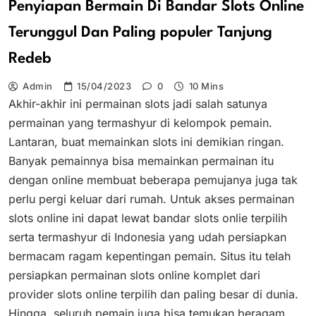
Penyiapan Bermain Di Bandar Slots Online
Terunggul Dan Paling populer Tanjung
Redeb
Admin
15/04/2023
0
10 Mins
Akhir-akhir ini permainan slots jadi salah satunya
permainan yang termashyur di kelompok pemain.
Lantaran, buat memainkan slots ini demikian ringan.
Banyak pemainnya bisa memainkan permainan itu
dengan online membuat beberapa pemujanya juga tak
perlu pergi keluar dari rumah. Untuk akses permainan
slots online ini dapat lewat bandar slots onlie terpilih
serta termashyur di Indonesia yang udah persiapkan
bermacam ragam kepentingan pemain. Situs itu telah
persiapkan permainan slots online komplet dari
provider slots online terpilih dan paling besar di dunia.
Hingga, seluruh pemain juga bisa temukan beragam