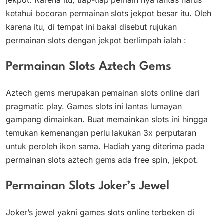
jekpot. Karena itu, tiap-tiap pemain nya lantas harus
ketahui bocoran permainan slots jekpot besar itu. Oleh
karena itu, di tempat ini bakal disebut rujukan
permainan slots dengan jekpot berlimpah ialah :
Permainan Slots Aztech Gems
Aztech gems merupakan pemainan slots online dari
pragmatic play. Games slots ini lantas lumayan
gampang dimainkan. Buat memainkan slots ini hingga
temukan kemenangan perlu lakukan 3x perputaran
untuk peroleh ikon sama. Hadiah yang diterima pada
permainan slots aztech gems ada free spin, jekpot.
Permainan Slots Joker’s Jewel
Joker’s jewel yakni games slots online terbeken di