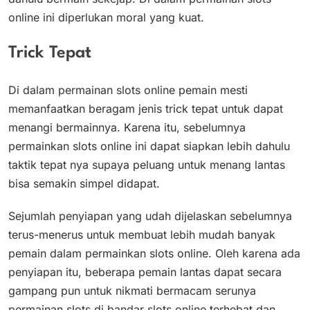
online ini diperlukan moral yang kuat.
Trick Tepat
Di dalam permainan slots online pemain mesti
memanfaatkan beragam jenis trick tepat untuk dapat
menangi bermainnya. Karena itu, sebelumnya
permainkan slots online ini dapat siapkan lebih dahulu
taktik tepat nya supaya peluang untuk menang lantas
bisa semakin simpel didapat.
Sejumlah penyiapan yang udah dijelaskan sebelumnya
terus-menerus untuk membuat lebih mudah banyak
pemain dalam permainkan slots online. Oleh karena ada
penyiapan itu, beberapa pemain lantas dapat secara
gampang pun untuk nikmati bermacam serunya
permainan slots di bandar slots online terhebat dan