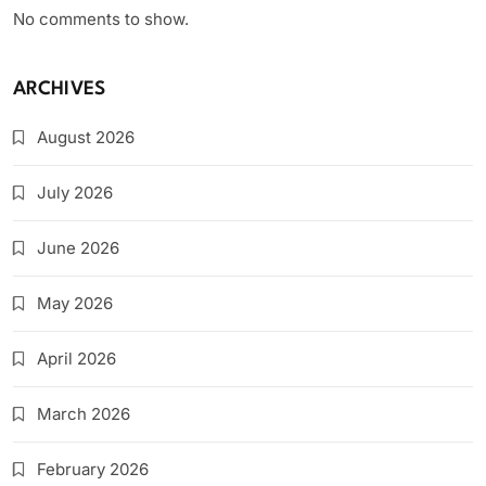
No comments to show.
ARCHIVES
August 2026
July 2026
June 2026
May 2026
April 2026
March 2026
February 2026