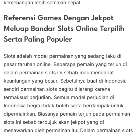
kemenangan lebih semakin cepat.
Referensi Games Dengan Jekpot
Meluap Bandar Slots Online Terpilih
Serta Paling Populer
Slots adalah model permainan yang sedang laku di
pasar taruhan online. Beberapa pemain yang terjun di
dalam permainan slots ini sebab mau mendapat
keuntungan yang besar. Sebetulnya buat di Indonesia
sendiri permainan slots begitu dilarang karena
termaksud perjudian. Semua model perjudian di
Indonesia begitu tidak boleh serta berdampak untuk
dipermainkan. Biasanya pemain terjun pada permainan
slots ini sebab terbujuk akan jekpot yang di
menawarkan oleh permainan itu. Dalam permainan slots