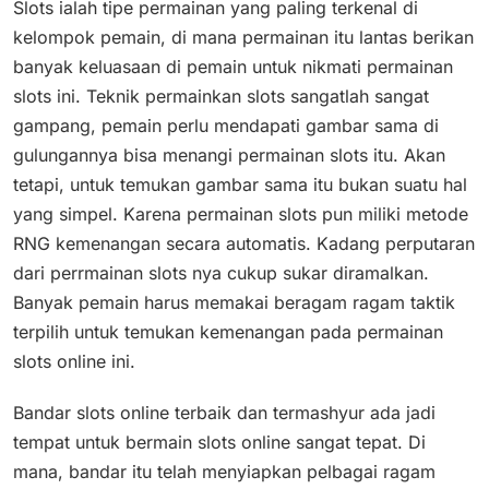
Slots ialah tipe permainan yang paling terkenal di
kelompok pemain, di mana permainan itu lantas berikan
banyak keluasaan di pemain untuk nikmati permainan
slots ini. Teknik permainkan slots sangatlah sangat
gampang, pemain perlu mendapati gambar sama di
gulungannya bisa menangi permainan slots itu. Akan
tetapi, untuk temukan gambar sama itu bukan suatu hal
yang simpel. Karena permainan slots pun miliki metode
RNG kemenangan secara automatis. Kadang perputaran
dari perrmainan slots nya cukup sukar diramalkan.
Banyak pemain harus memakai beragam ragam taktik
terpilih untuk temukan kemenangan pada permainan
slots online ini.
Bandar slots online terbaik dan termashyur ada jadi
tempat untuk bermain slots online sangat tepat. Di
mana, bandar itu telah menyiapkan pelbagai ragam