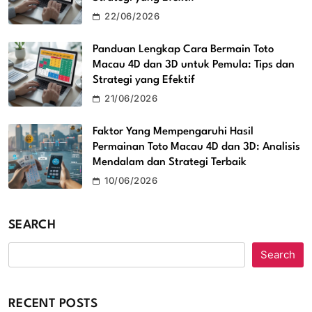
22/06/2026
Panduan Lengkap Cara Bermain Toto
Macau 4D dan 3D untuk Pemula: Tips dan
Strategi yang Efektif
21/06/2026
Faktor Yang Mempengaruhi Hasil
Permainan Toto Macau 4D dan 3D: Analisis
Mendalam dan Strategi Terbaik
10/06/2026
SEARCH
Search
RECENT POSTS