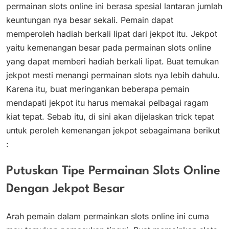
permainan slots online ini berasa spesial lantaran jumlah
keuntungan nya besar sekali. Pemain dapat
memperoleh hadiah berkali lipat dari jekpot itu. Jekpot
yaitu kemenangan besar pada permainan slots online
yang dapat memberi hadiah berkali lipat. Buat temukan
jekpot mesti menangi permainan slots nya lebih dahulu.
Karena itu, buat meringankan beberapa pemain
mendapati jekpot itu harus memakai pelbagai ragam
kiat tepat. Sebab itu, di sini akan dijelaskan trick tepat
untuk peroleh kemenangan jekpot sebagaimana berikut
:
Putuskan Tipe Permainan Slots Online
Dengan Jekpot Besar
Arah pemain dalam permainkan slots online ini cuma