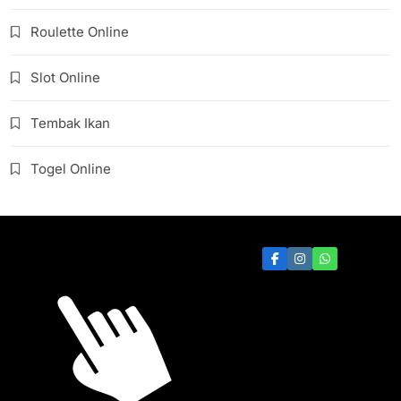
Roulette Online
Slot Online
Tembak Ikan
Togel Online