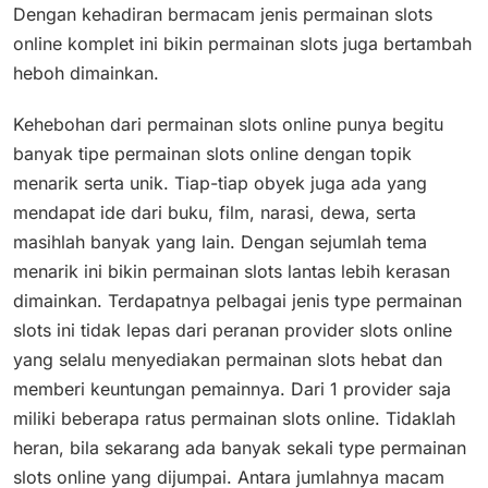
Dengan kehadiran bermacam jenis permainan slots
online komplet ini bikin permainan slots juga bertambah
heboh dimainkan.
Kehebohan dari permainan slots online punya begitu
banyak tipe permainan slots online dengan topik
menarik serta unik. Tiap-tiap obyek juga ada yang
mendapat ide dari buku, film, narasi, dewa, serta
masihlah banyak yang lain. Dengan sejumlah tema
menarik ini bikin permainan slots lantas lebih kerasan
dimainkan. Terdapatnya pelbagai jenis type permainan
slots ini tidak lepas dari peranan provider slots online
yang selalu menyediakan permainan slots hebat dan
memberi keuntungan pemainnya. Dari 1 provider saja
miliki beberapa ratus permainan slots online. Tidaklah
heran, bila sekarang ada banyak sekali type permainan
slots online yang dijumpai. Antara jumlahnya macam