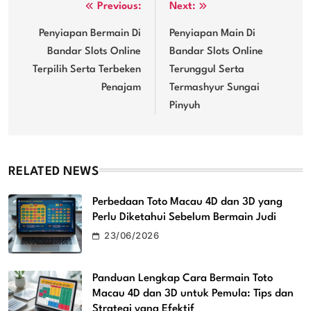
Post
Previous:
Next:
navigation
Penyiapan Bermain Di
Penyiapan Main Di
Bandar Slots Online
Bandar Slots Online
Terpilih Serta Terbeken
Terunggul Serta
Penajam
Termashyur Sungai
Pinyuh
RELATED NEWS
Perbedaan Toto Macau 4D dan 3D yang
Perlu Diketahui Sebelum Bermain Judi
23/06/2026
Panduan Lengkap Cara Bermain Toto
Macau 4D dan 3D untuk Pemula: Tips dan
Strategi yang Efektif