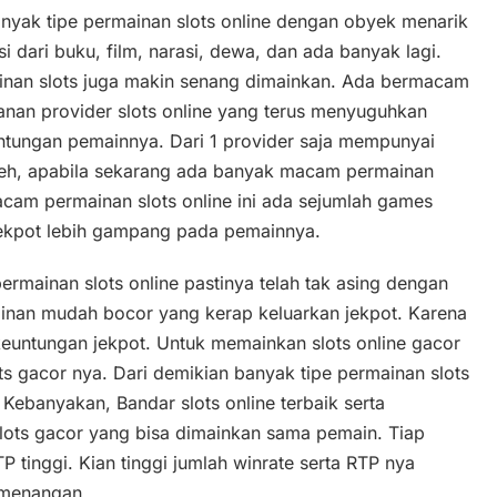
banyak tipe permainan slots online dengan obyek menarik
asi dari buku, film, narasi, dewa, dan ada banyak lagi.
inan slots juga makin senang dimainkan. Ada bermacam
eranan provider slots online yang terus menyuguhkan
ntungan pemainnya. Dari 1 provider saja mempunyai
aneh, apabila sekarang ada banyak macam permainan
acam permainan slots online ini ada sejumlah games
jekpot lebih gampang pada pemainnya.
rmainan slots online pastinya telah tak asing dengan
inan mudah bocor yang kerap keluarkan jekpot. Karena
 keuntungan jekpot. Untuk memainkan slots online gacor
ots gacor nya. Dari demikian banyak tipe permainan slots
 Kebanyakan, Bandar slots online terbaik serta
ots gacor yang bisa dimainkan sama pemain. Tiap
P tinggi. Kian tinggi jumlah winrate serta RTP nya
emenangan.