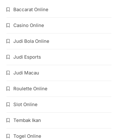
Baccarat Online
Casino Online
Judi Bola Online
Judi Esports
Judi Macau
Roulette Online
Slot Online
Tembak Ikan
Togel Online