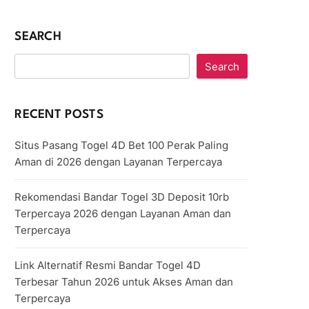
SEARCH
Search
RECENT POSTS
Situs Pasang Togel 4D Bet 100 Perak Paling
Aman di 2026 dengan Layanan Terpercaya
Rekomendasi Bandar Togel 3D Deposit 10rb
Terpercaya 2026 dengan Layanan Aman dan
Terpercaya
Link Alternatif Resmi Bandar Togel 4D
Terbesar Tahun 2026 untuk Akses Aman dan
Terpercaya