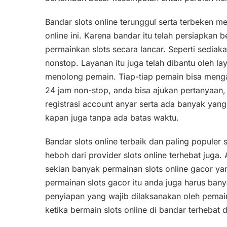
Bandar slots online terunggul serta terbeken 
online ini. Karena bandar itu telah persiapka
permainkan slots secara lancar. Seperti sediak
nonstop. Layanan itu juga telah dibantu oleh 
menolong pemain. Tiap-tiap pemain bisa mengab
24 jam non-stop, anda bisa ajukan pertanyaan, a
registrasi account anyar serta ada banyak yang
kapan juga tanpa ada batas waktu.
Bandar slots online terbaik dan paling populer
heboh dari provider slots online terhebat juga.
sekian banyak permainan slots online gacor ya
permainan slots gacor itu anda juga harus ban
penyiapan yang wajib dilaksanakan oleh pemai
ketika bermain slots online di bandar terhebat 