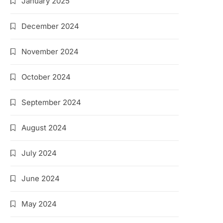
January 2025
December 2024
November 2024
October 2024
September 2024
August 2024
July 2024
June 2024
May 2024