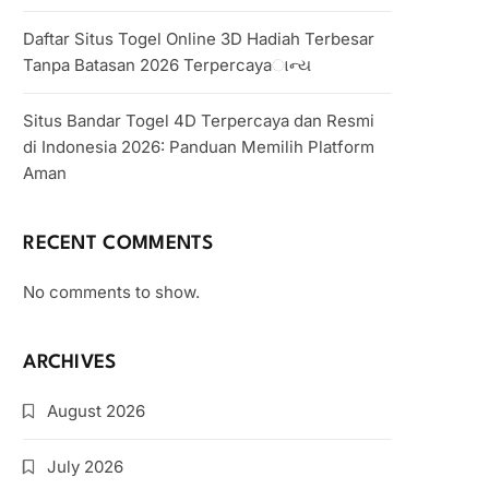
Daftar Situs Togel Online 3D Hadiah Terbesar
Tanpa Batasan 2026 Terpercayaાન્ય
Situs Bandar Togel 4D Terpercaya dan Resmi
di Indonesia 2026: Panduan Memilih Platform
Aman
RECENT COMMENTS
No comments to show.
ARCHIVES
August 2026
July 2026