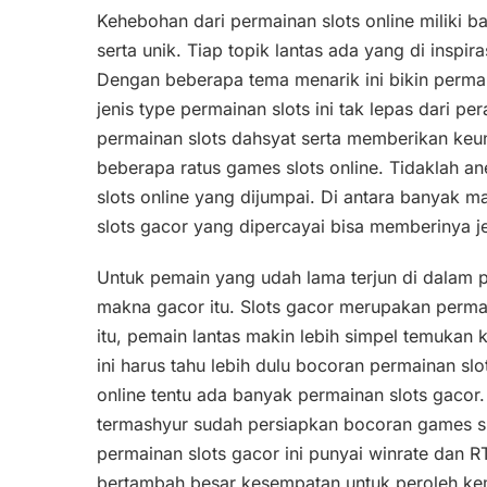
Kehebohan dari permainan slots online miliki 
serta unik. Tiap topik lantas ada yang di inspir
Dengan beberapa tema menarik ini bikin perma
jenis type permainan slots ini tak lepas dari p
permainan slots dahsyat serta memberikan keu
beberapa ratus games slots online. Tidaklah 
slots online yang dijumpai. Di antara banyak m
slots gacor yang dipercayai bisa memberinya 
Untuk pemain yang udah lama terjun di dalam pe
makna gacor itu. Slots gacor merupakan perma
itu, pemain lantas makin lebih simpel temukan
ini harus tahu lebih dulu bocoran permainan sl
online tentu ada banyak permainan slots gacor.
termashyur sudah persiapkan bocoran games sl
permainan slots gacor ini punyai winrate dan RT
bertambah besar kesempatan untuk peroleh k