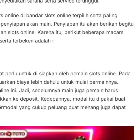
menyediakan sarana serta service terunggul.
online di bandar slots online terpilih serta paling
enyiapan akan main. Penyiapan itu akan berikan begitu
n slots online. Karena itu, berikut beberapa macam
serta terbeken adalah :
t perlu untuk di siapkan oleh pemain slots online. Pada
uarkan biaya lebih dahulu untuk mulai bermainnya.
ine ini. Jadi, sebelumnya main juga pemain harus
kan ke deposit. Kedepannya, modal itu dipakai buat
Bermodal yang cukup peluang buat menang juga dapat