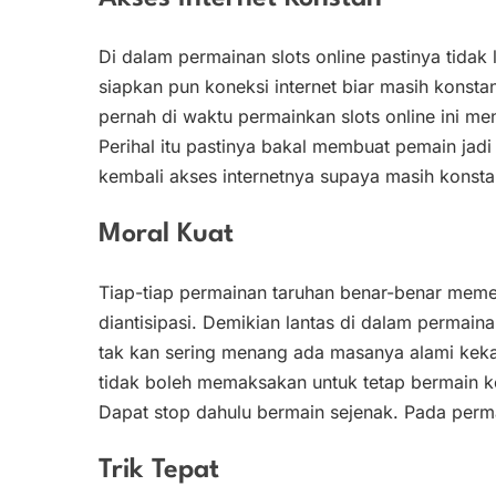
Di dalam permainan slots online pastinya tidak l
siapkan pun koneksi internet biar masih konsta
pernah di waktu permainkan slots online ini me
Perihal itu pastinya bakal membuat pemain jadi 
kembali akses internetnya supaya masih konsta
Moral Kuat
Tiap-tiap permainan taruhan benar-benar mem
diantisipasi. Demikian lantas di dalam permain
tak kan sering menang ada masanya alami kekala
tidak boleh memaksakan untuk tetap bermain k
Dapat stop dahulu bermain sejenak. Pada permai
Trik Tepat