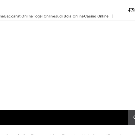
ine
Baccarat Online
Togel Online
Judi Bola Online
Casino Online