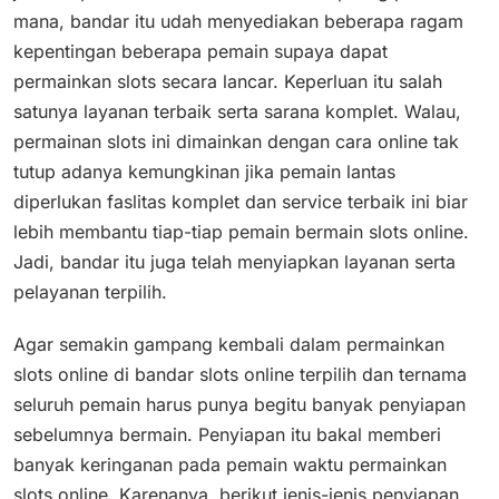
mana, bandar itu udah menyediakan beberapa ragam
kepentingan beberapa pemain supaya dapat
permainkan slots secara lancar. Keperluan itu salah
satunya layanan terbaik serta sarana komplet. Walau,
permainan slots ini dimainkan dengan cara online tak
tutup adanya kemungkinan jika pemain lantas
diperlukan faslitas komplet dan service terbaik ini biar
lebih membantu tiap-tiap pemain bermain slots online.
Jadi, bandar itu juga telah menyiapkan layanan serta
pelayanan terpilih.
Agar semakin gampang kembali dalam permainkan
slots online di bandar slots online terpilih dan ternama
seluruh pemain harus punya begitu banyak penyiapan
sebelumnya bermain. Penyiapan itu bakal memberi
banyak keringanan pada pemain waktu permainkan
slots online. Karenanya, berikut jenis-jenis penyiapan