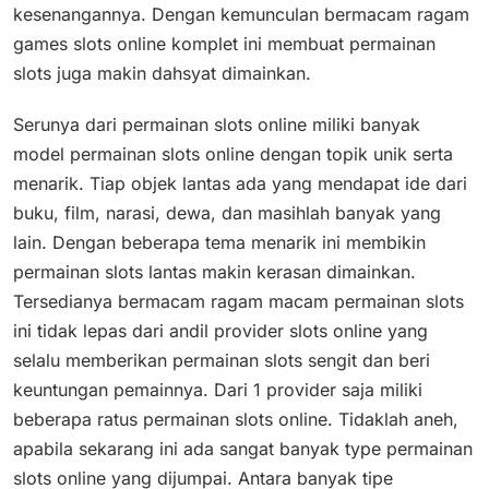
kesenangannya. Dengan kemunculan bermacam ragam
games slots online komplet ini membuat permainan
slots juga makin dahsyat dimainkan.
Serunya dari permainan slots online miliki banyak
model permainan slots online dengan topik unik serta
menarik. Tiap objek lantas ada yang mendapat ide dari
buku, film, narasi, dewa, dan masihlah banyak yang
lain. Dengan beberapa tema menarik ini membikin
permainan slots lantas makin kerasan dimainkan.
Tersedianya bermacam ragam macam permainan slots
ini tidak lepas dari andil provider slots online yang
selalu memberikan permainan slots sengit dan beri
keuntungan pemainnya. Dari 1 provider saja miliki
beberapa ratus permainan slots online. Tidaklah aneh,
apabila sekarang ini ada sangat banyak type permainan
slots online yang dijumpai. Antara banyak tipe