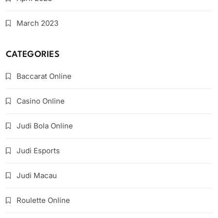
March 2023
CATEGORIES
Baccarat Online
Casino Online
Judi Bola Online
Judi Esports
Judi Macau
Roulette Online