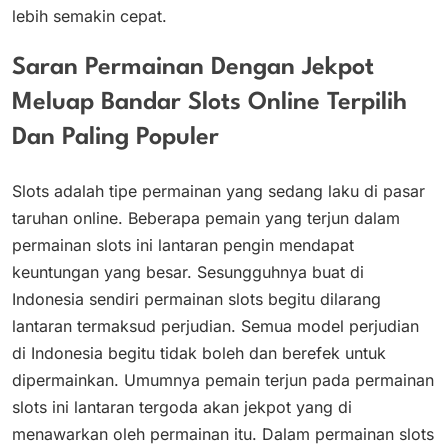
lebih semakin cepat.
Saran Permainan Dengan Jekpot
Meluap Bandar Slots Online Terpilih
Dan Paling Populer
Slots adalah tipe permainan yang sedang laku di pasar
taruhan online. Beberapa pemain yang terjun dalam
permainan slots ini lantaran pengin mendapat
keuntungan yang besar. Sesungguhnya buat di
Indonesia sendiri permainan slots begitu dilarang
lantaran termaksud perjudian. Semua model perjudian
di Indonesia begitu tidak boleh dan berefek untuk
dipermainkan. Umumnya pemain terjun pada permainan
slots ini lantaran tergoda akan jekpot yang di
menawarkan oleh permainan itu. Dalam permainan slots