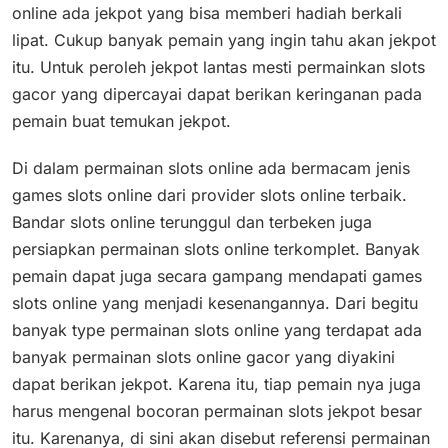
online ada jekpot yang bisa memberi hadiah berkali
lipat. Cukup banyak pemain yang ingin tahu akan jekpot
itu. Untuk peroleh jekpot lantas mesti permainkan slots
gacor yang dipercayai dapat berikan keringanan pada
pemain buat temukan jekpot.
Di dalam permainan slots online ada bermacam jenis
games slots online dari provider slots online terbaik.
Bandar slots online terunggul dan terbeken juga
persiapkan permainan slots online terkomplet. Banyak
pemain dapat juga secara gampang mendapati games
slots online yang menjadi kesenangannya. Dari begitu
banyak type permainan slots online yang terdapat ada
banyak permainan slots online gacor yang diyakini
dapat berikan jekpot. Karena itu, tiap pemain nya juga
harus mengenal bocoran permainan slots jekpot besar
itu. Karenanya, di sini akan disebut referensi permainan