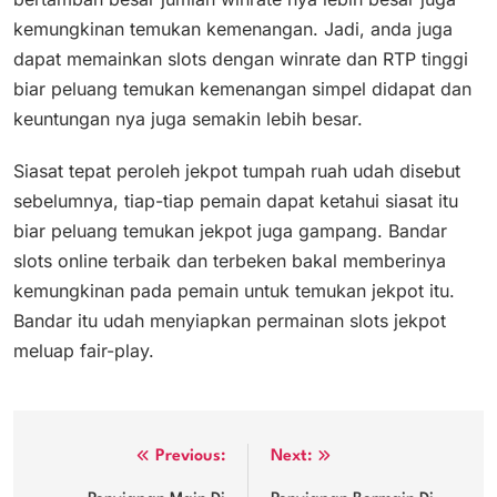
kemungkinan temukan kemenangan. Jadi, anda juga
dapat memainkan slots dengan winrate dan RTP tinggi
biar peluang temukan kemenangan simpel didapat dan
keuntungan nya juga semakin lebih besar.
Siasat tepat peroleh jekpot tumpah ruah udah disebut
sebelumnya, tiap-tiap pemain dapat ketahui siasat itu
biar peluang temukan jekpot juga gampang. Bandar
slots online terbaik dan terbeken bakal memberinya
kemungkinan pada pemain untuk temukan jekpot itu.
Bandar itu udah menyiapkan permainan slots jekpot
meluap fair-play.
Post
Previous:
Next: