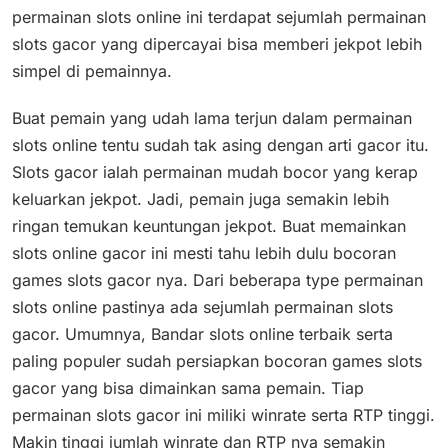
permainan slots online ini terdapat sejumlah permainan
slots gacor yang dipercayai bisa memberi jekpot lebih
simpel di pemainnya.
Buat pemain yang udah lama terjun dalam permainan
slots online tentu sudah tak asing dengan arti gacor itu.
Slots gacor ialah permainan mudah bocor yang kerap
keluarkan jekpot. Jadi, pemain juga semakin lebih
ringan temukan keuntungan jekpot. Buat memainkan
slots online gacor ini mesti tahu lebih dulu bocoran
games slots gacor nya. Dari beberapa type permainan
slots online pastinya ada sejumlah permainan slots
gacor. Umumnya, Bandar slots online terbaik serta
paling populer sudah persiapkan bocoran games slots
gacor yang bisa dimainkan sama pemain. Tiap
permainan slots gacor ini miliki winrate serta RTP tinggi.
Makin tinggi jumlah winrate dan RTP nya semakin