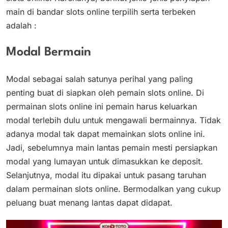
main di bandar slots online terpilih serta terbeken
adalah :
Modal Bermain
Modal sebagai salah satunya perihal yang paling
penting buat di siapkan oleh pemain slots online. Di
permainan slots online ini pemain harus keluarkan
modal terlebih dulu untuk mengawali bermainnya. Tidak
adanya modal tak dapat memainkan slots online ini.
Jadi, sebelumnya main lantas pemain mesti persiapkan
modal yang lumayan untuk dimasukkan ke deposit.
Selanjutnya, modal itu dipakai untuk pasang taruhan
dalam permainan slots online. Bermodalkan yang cukup
peluang buat menang lantas dapat didapat.