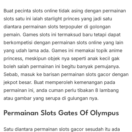
Buat pecinta slots online tidak asing dengan permainan
slots satu ini ialah starlight princes yang jadi satu
diantara permainan slots terpopuler di golongan
pemain. Games slots ini termaksud baru tetapi dapat
berkompetisi dengan permainan slots online yang lain
yang udah lama ada. Games ini memakai topik anime
princess, meskipun objek nya seperti anak kecil gak
boleh salah permainan ini begitu banyak pemujanya.
Sebab, masuk ke barisan permainan slots gacor dengan
jekpot besar. Buat memperoleh kemenangan pada
permainan ini, anda cuman perlu tibakan 8 lambang
atau gambar yang serupa di gulungan nya.
Permainan Slots Gates Of Olympus
Satu diantara permainan slots gacor sesudah itu ada