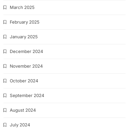
March 2025
February 2025
January 2025
December 2024
November 2024
October 2024
September 2024
August 2024
July 2024