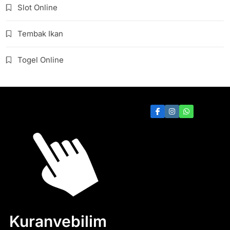
Slot Online
Tembak Ikan
Togel Online
Kuranvebilim