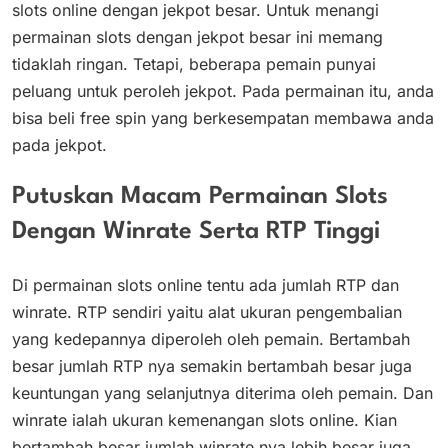
slots online dengan jekpot besar. Untuk menangi
permainan slots dengan jekpot besar ini memang
tidaklah ringan. Tetapi, beberapa pemain punyai
peluang untuk peroleh jekpot. Pada permainan itu, anda
bisa beli free spin yang berkesempatan membawa anda
pada jekpot.
Putuskan Macam Permainan Slots
Dengan Winrate Serta RTP Tinggi
Di permainan slots online tentu ada jumlah RTP dan
winrate. RTP sendiri yaitu alat ukuran pengembalian
yang kedepannya diperoleh oleh pemain. Bertambah
besar jumlah RTP nya semakin bertambah besar juga
keuntungan yang selanjutnya diterima oleh pemain. Dan
winrate ialah ukuran kemenangan slots online. Kian
bertambah besar jumlah winrate nya lebih besar juga