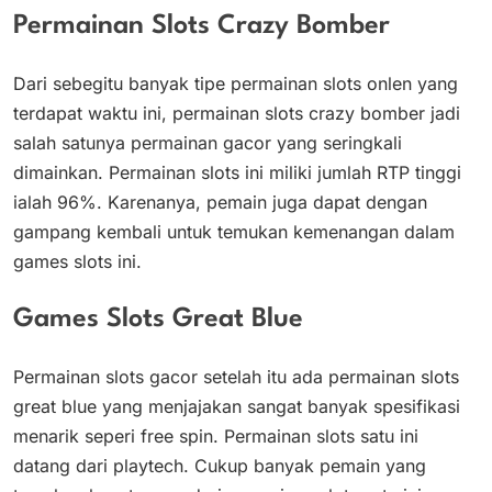
Permainan Slots Crazy Bomber
Dari sebegitu banyak tipe permainan slots onlen yang
terdapat waktu ini, permainan slots crazy bomber jadi
salah satunya permainan gacor yang seringkali
dimainkan. Permainan slots ini miliki jumlah RTP tinggi
ialah 96%. Karenanya, pemain juga dapat dengan
gampang kembali untuk temukan kemenangan dalam
games slots ini.
Games Slots Great Blue
Permainan slots gacor setelah itu ada permainan slots
great blue yang menjajakan sangat banyak spesifikasi
menarik seperi free spin. Permainan slots satu ini
datang dari playtech. Cukup banyak pemain yang