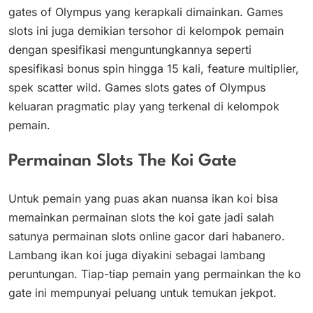
gates of Olympus yang kerapkali dimainkan. Games
slots ini juga demikian tersohor di kelompok pemain
dengan spesifikasi menguntungkannya seperti
spesifikasi bonus spin hingga 15 kali, feature multiplier,
spek scatter wild. Games slots gates of Olympus
keluaran pragmatic play yang terkenal di kelompok
pemain.
Permainan Slots The Koi Gate
Untuk pemain yang puas akan nuansa ikan koi bisa
memainkan permainan slots the koi gate jadi salah
satunya permainan slots online gacor dari habanero.
Lambang ikan koi juga diyakini sebagai lambang
peruntungan. Tiap-tiap pemain yang permainkan the ko
gate ini mempunyai peluang untuk temukan jekpot.