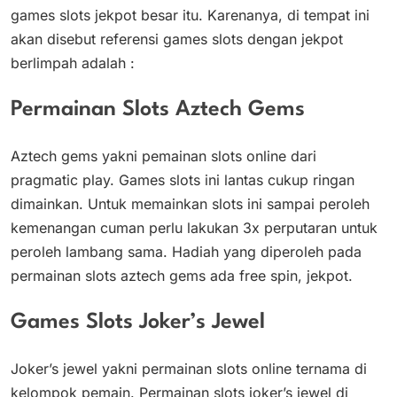
games slots jekpot besar itu. Karenanya, di tempat ini
akan disebut referensi games slots dengan jekpot
berlimpah adalah :
Permainan Slots Aztech Gems
Aztech gems yakni pemainan slots online dari
pragmatic play. Games slots ini lantas cukup ringan
dimainkan. Untuk memainkan slots ini sampai peroleh
kemenangan cuman perlu lakukan 3x perputaran untuk
peroleh lambang sama. Hadiah yang diperoleh pada
permainan slots aztech gems ada free spin, jekpot.
Games Slots Joker’s Jewel
Joker’s jewel yakni permainan slots online ternama di
kelompok pemain. Permainan slots joker’s jewel di