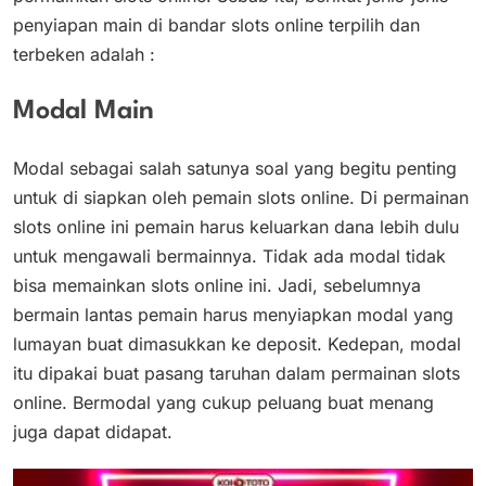
penyiapan main di bandar slots online terpilih dan
terbeken adalah :
Modal Main
Modal sebagai salah satunya soal yang begitu penting
untuk di siapkan oleh pemain slots online. Di permainan
slots online ini pemain harus keluarkan dana lebih dulu
untuk mengawali bermainnya. Tidak ada modal tidak
bisa memainkan slots online ini. Jadi, sebelumnya
bermain lantas pemain harus menyiapkan modal yang
lumayan buat dimasukkan ke deposit. Kedepan, modal
itu dipakai buat pasang taruhan dalam permainan slots
online. Bermodal yang cukup peluang buat menang
juga dapat didapat.