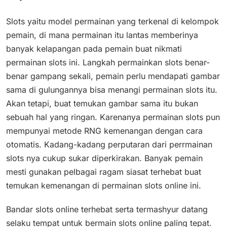
Slots yaitu model permainan yang terkenal di kelompok
pemain, di mana permainan itu lantas memberinya
banyak kelapangan pada pemain buat nikmati
permainan slots ini. Langkah permainkan slots benar-
benar gampang sekali, pemain perlu mendapati gambar
sama di gulungannya bisa menangi permainan slots itu.
Akan tetapi, buat temukan gambar sama itu bukan
sebuah hal yang ringan. Karenanya permainan slots pun
mempunyai metode RNG kemenangan dengan cara
otomatis. Kadang-kadang perputaran dari perrmainan
slots nya cukup sukar diperkirakan. Banyak pemain
mesti gunakan pelbagai ragam siasat terhebat buat
temukan kemenangan di permainan slots online ini.
Bandar slots online terhebat serta termashyur datang
selaku tempat untuk bermain slots online paling tepat.