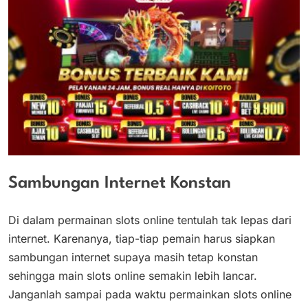
Sambungan Internet Konstan
Di dalam permainan slots online tentulah tak lepas dari
internet. Karenanya, tiap-tiap pemain harus siapkan
sambungan internet supaya masih tetap konstan
sehingga main slots online semakin lebih lancar.
Janganlah sampai pada waktu permainkan slots online