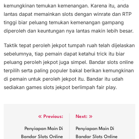
kemungkinan temukan kemenangan. Karena itu, anda
lantas dapat memainkan slots dengan winrate dan RTP
tinggi biar peluang temukan kemenangan gampang
diperoleh dan keuntungan nya lantas makin lebih besar.
Taktik tepat peroleh jekpot tumpah ruah telah dijelaskan
sebelumnya, tiap pemain dapat ketahui trick itu biar
peluang peroleh jekpot juga simpel. Bandar slots online
terpilih serta paling populer bakal berikan kemungkinan
di pemain untuk peroleh jekpot itu. Bandar itu udah
sediakan games slots jekpot berlimpah fair play.
Post
Previous:
Next:
navigation
Penyiapan Main Di
Penyiapan Main Di
Bandar Slots Online
Bandar Slots Online