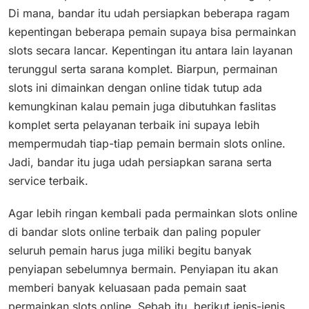
Di mana, bandar itu udah persiapkan beberapa ragam
kepentingan beberapa pemain supaya bisa permainkan
slots secara lancar. Kepentingan itu antara lain layanan
terunggul serta sarana komplet. Biarpun, permainan
slots ini dimainkan dengan online tidak tutup ada
kemungkinan kalau pemain juga dibutuhkan faslitas
komplet serta pelayanan terbaik ini supaya lebih
mempermudah tiap-tiap pemain bermain slots online.
Jadi, bandar itu juga udah persiapkan sarana serta
service terbaik.
Agar lebih ringan kembali pada permainkan slots online
di bandar slots online terbaik dan paling populer
seluruh pemain harus juga miliki begitu banyak
penyiapan sebelumnya bermain. Penyiapan itu akan
memberi banyak keluasaan pada pemain saat
permainkan slots online. Sebab itu, berikut jenis-jenis