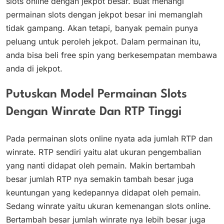
slots online dengan jekpot besar. Buat menangi
permainan slots dengan jekpot besar ini memanglah
tidak gampang. Akan tetapi, banyak pemain punya
peluang untuk peroleh jekpot. Dalam permainan itu,
anda bisa beli free spin yang berkesempatan membawa
anda di jekpot.
Putuskan Model Permainan Slots
Dengan Winrate Dan RTP Tinggi
Pada permainan slots online nyata ada jumlah RTP dan
winrate. RTP sendiri yaitu alat ukuran pengembalian
yang nanti didapat oleh pemain. Makin bertambah
besar jumlah RTP nya semakin tambah besar juga
keuntungan yang kedepannya didapat oleh pemain.
Sedang winrate yaitu ukuran kemenangan slots online.
Bertambah besar jumlah winrate nya lebih besar juga