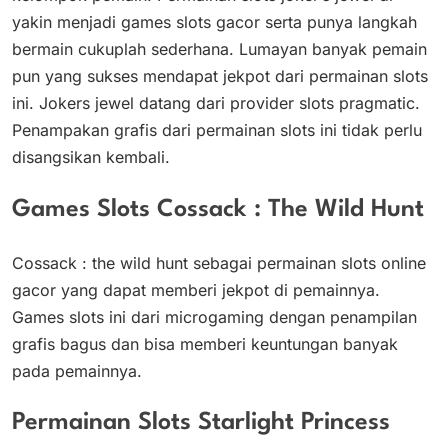
yakin menjadi games slots gacor serta punya langkah
bermain cukuplah sederhana. Lumayan banyak pemain
pun yang sukses mendapat jekpot dari permainan slots
ini. Jokers jewel datang dari provider slots pragmatic.
Penampakan grafis dari permainan slots ini tidak perlu
disangsikan kembali.
Games Slots Cossack : The Wild Hunt
Cossack : the wild hunt sebagai permainan slots online
gacor yang dapat memberi jekpot di pemainnya.
Games slots ini dari microgaming dengan penampilan
grafis bagus dan bisa memberi keuntungan banyak
pada pemainnya.
Permainan Slots Starlight Princess