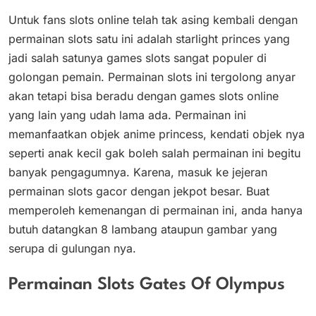
Untuk fans slots online telah tak asing kembali dengan
permainan slots satu ini adalah starlight princes yang
jadi salah satunya games slots sangat populer di
golongan pemain. Permainan slots ini tergolong anyar
akan tetapi bisa beradu dengan games slots online
yang lain yang udah lama ada. Permainan ini
memanfaatkan objek anime princess, kendati objek nya
seperti anak kecil gak boleh salah permainan ini begitu
banyak pengagumnya. Karena, masuk ke jejeran
permainan slots gacor dengan jekpot besar. Buat
memperoleh kemenangan di permainan ini, anda hanya
butuh datangkan 8 lambang ataupun gambar yang
serupa di gulungan nya.
Permainan Slots Gates Of Olympus