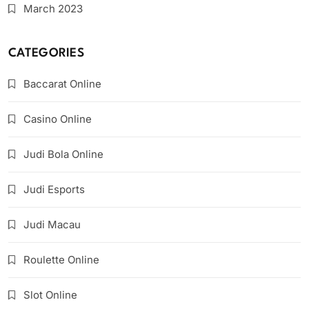
March 2023
CATEGORIES
Baccarat Online
Casino Online
Judi Bola Online
Judi Esports
Judi Macau
Roulette Online
Slot Online