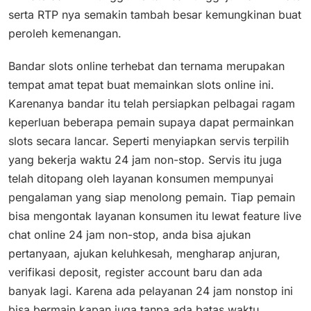
serta RTP nya semakin tambah besar kemungkinan buat
peroleh kemenangan.
Bandar slots online terhebat dan ternama merupakan
tempat amat tepat buat memainkan slots online ini.
Karenanya bandar itu telah persiapkan pelbagai ragam
keperluan beberapa pemain supaya dapat permainkan
slots secara lancar. Seperti menyiapkan servis terpilih
yang bekerja waktu 24 jam non-stop. Servis itu juga
telah ditopang oleh layanan konsumen mempunyai
pengalaman yang siap menolong pemain. Tiap pemain
bisa mengontak layanan konsumen itu lewat feature live
chat online 24 jam non-stop, anda bisa ajukan
pertanyaan, ajukan keluhkesah, mengharap anjuran,
verifikasi deposit, register account baru dan ada
banyak lagi. Karena ada pelayanan 24 jam nonstop ini
bisa bermain kapan juga tanpa ada batas waktu.