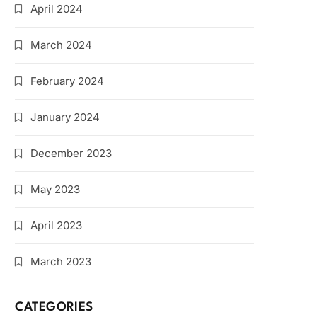
April 2024
March 2024
February 2024
January 2024
December 2023
May 2023
April 2023
March 2023
CATEGORIES