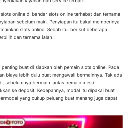
menyediakan layanan dan service terbaik.
ots online di bandar slots online terhebat dan ternama
yiapan sebelum main. Penyiapan itu bakal memberinya
ainkan slots online. Sebab itu, berikut beberapa
rpilih dan ternama ialah :
 penting buat di siapkan oleh pemain slots online. Pada
kan biaya lebih dulu buat mengawali bermainnya. Tak ada
adi, sebelumnya bermain lantas pemain mesti
kan ke deposit. Kedepannya, modal itu dipakai buat
 Bermodal yang cukup peluang buat menang juga dapat