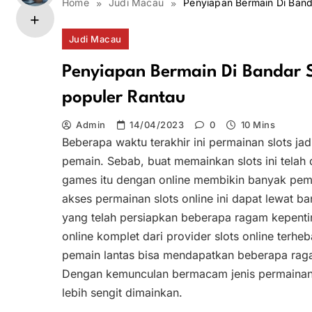
Home
Judi Macau
Penyiapan Bermain Di Banda
Judi Macau
Penyiapan Bermain Di Bandar Sl
populer Rantau
Admin
14/04/2023
0
10 Mins
Beberapa waktu terakhir ini permainan slots ja
pemain. Sebab, buat memainkan slots ini tela
games itu dengan online membikin banyak pemuj
akses permainan slots online ini dapat lewat ban
yang telah persiapkan beberapa ragam kepentin
online komplet dari provider slots online terhe
pemain lantas bisa mendapatkan beberapa rag
Dengan kemunculan bermacam jenis permainan s
lebih sengit dimainkan.