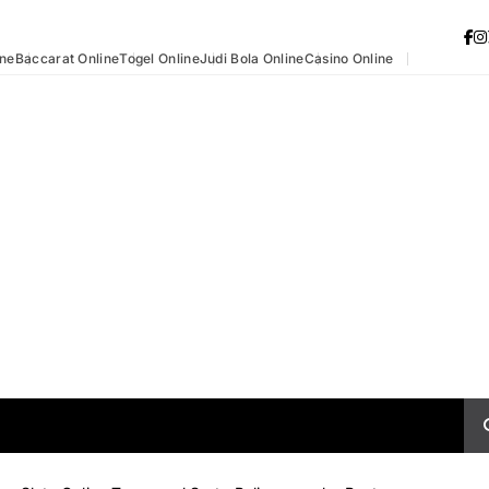
ine
Baccarat Online
Togel Online
Judi Bola Online
Casino Online