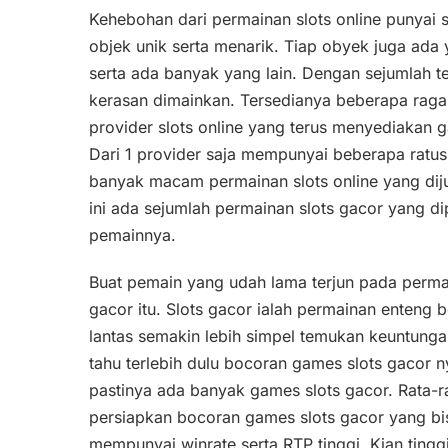
Kehebohan dari permainan slots online punyai 
objek unik serta menarik. Tiap obyek juga ada 
serta ada banyak yang lain. Dengan sejumlah te
kerasan dimainkan. Tersedianya beberapa ragam 
provider slots online yang terus menyediakan
Dari 1 provider saja mempunyai beberapa ratus 
banyak macam permainan slots online yang dij
ini ada sejumlah permainan slots gacor yang d
pemainnya.
Buat pemain yang udah lama terjun pada permain
gacor itu. Slots gacor ialah permainan enteng
lantas semakin lebih simpel temukan keuntungan
tahu terlebih dulu bocoran games slots gacor n
pastinya ada banyak games slots gacor. Rata-rat
persiapkan bocoran games slots gacor yang bi
mempunyai winrate serta RTP tinggi. Kian tingg