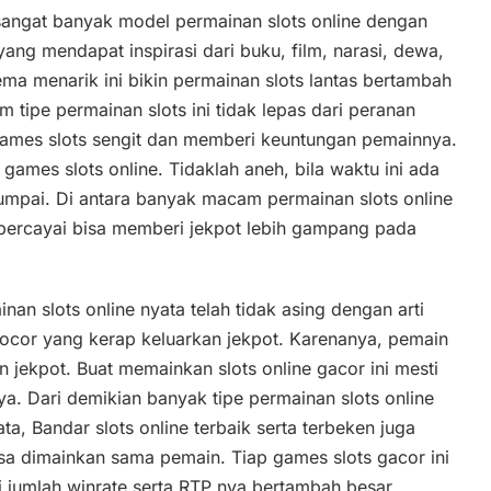
sangat banyak model permainan slots online dengan
yang mendapat inspirasi dari buku, film, narasi, dewa,
ma menarik ini bikin permainan slots lantas bertambah
tipe permainan slots ini tidak lepas dari peranan
 games slots sengit dan memberi keuntungan pemainnya.
games slots online. Tidaklah aneh, bila waktu ini ada
umpai. Di antara banyak macam permainan slots online
ipercayai bisa memberi jekpot lebih gampang pada
an slots online nyata telah tidak asing dengan arti
 bocor yang kerap keluarkan jekpot. Karenanya, pemain
 jekpot. Buat memainkan slots online gacor ini mesti
ya. Dari demikian banyak tipe permainan slots online
a, Bandar slots online terbaik serta terbeken juga
sa dimainkan sama pemain. Tiap games slots gacor ini
i jumlah winrate serta RTP nya bertambah besar