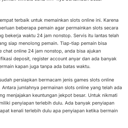
 tempat terbaik untuk memainkan slots online ini. Karena
perluan beberapa pemain agar permainkan slots secara
g bekerja waktu 24 jam nonstop. Servis itu lantas telah
ang siap menolong pemain. Tiap-tiap pemain bisa
e chat online 24 jam nonstop, anda bisa ajukan
rifikasi deposit, register account anyar dan ada banyak
bermain kapan juga tanpa ada batas waktu.
a sudah persiapkan bermacam jenis games slots online
a. Antara jumlahnya permainan slots online yang telah ada
ng menjajakan keuntungan jekpot besar. Untuk nikmati
miliki penyiapan terlebih dulu. Ada banyak penyiapan
apat kenali terlebih dulu apa penyiapan ketika bermain