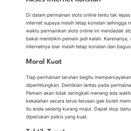
Di dalam permainan slots online tentu tak lepas 
internet supaya masih tetap konstan sehingga m
waktu permainkan slots online ini mendadak stop
bakal membikin pemain jadi kalah. Karenanya, 
internetnya biar masih tetap konstan dan bagus
Moral Kuat
Tiap permainan taruhan begitu mempercayaka
diperhitungkan. Demikian lantas pada permain
Pemain akan tidak seringkali menang ada wakt
kekalahan secara terus-terusan gak boleh me
itu anda sedang kurang mujur. Dapat stop dahul
diperlukan psikis yang kuat.