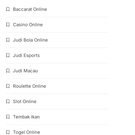
Baccarat Online
Casino Online
Judi Bola Online
Judi Esports
Judi Macau
Roulette Online
Slot Online
Tembak Ikan
Togel Online