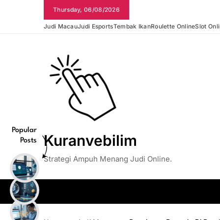
Skip
Thursday, 06/08/2026
to
Judi Macau
Judi Esports
Tembak Ikan
Roulette Online
Slot Onl
content
Popular
Kuranvebilim
Posts
Strategi Ampuh Menang Judi Online.