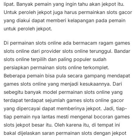
lipat. Banyak pemain yang ingin tahu akan jekpot itu.
Untuk peroleh jekpot juga harus permainkan slots gacor
yang diakui dapat memberi kelapangan pada pemain
untuk peroleh jekpot.
Di permainan slots online ada bermacam ragam games
slots online dari provider slots online terunggul. Bandar
slots online terpilih dan paling populer sudah
persiapkan permainan slots online terkomplet.
Beberapa pemain bisa pula secara gampang mendapat
games slots online yang menjadi kesukaannya. Dari
sebegitu banyak model permainan slots online yang
terdapat terdapat sejumlah games slots online gacor
yang dipercayai dapat memberinya jekpot. Jadi, tiap-
tiap pemain nya lantas mesti mengenal bocoran games
slots jekpot besar itu. Oleh karena itu, di tempat ini
bakal dijelaskan saran permainan slots dengan jekpot