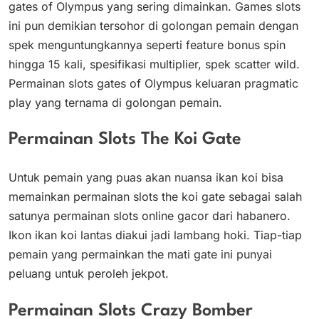
gates of Olympus yang sering dimainkan. Games slots
ini pun demikian tersohor di golongan pemain dengan
spek menguntungkannya seperti feature bonus spin
hingga 15 kali, spesifikasi multiplier, spek scatter wild.
Permainan slots gates of Olympus keluaran pragmatic
play yang ternama di golongan pemain.
Permainan Slots The Koi Gate
Untuk pemain yang puas akan nuansa ikan koi bisa
memainkan permainan slots the koi gate sebagai salah
satunya permainan slots online gacor dari habanero.
Ikon ikan koi lantas diakui jadi lambang hoki. Tiap-tiap
pemain yang permainkan the mati gate ini punyai
peluang untuk peroleh jekpot.
Permainan Slots Crazy Bomber