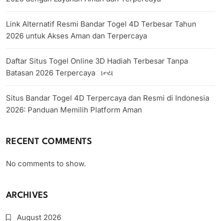
Link Alternatif Resmi Bandar Togel 4D Terbesar Tahun
2026 untuk Akses Aman dan Terpercaya
Daftar Situs Togel Online 3D Hadiah Terbesar Tanpa
Batasan 2026 Terpercayaાન્ય
Situs Bandar Togel 4D Terpercaya dan Resmi di Indonesia
2026: Panduan Memilih Platform Aman
RECENT COMMENTS
No comments to show.
ARCHIVES
August 2026