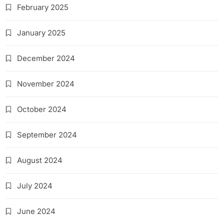
February 2025
January 2025
December 2024
November 2024
October 2024
September 2024
August 2024
July 2024
June 2024