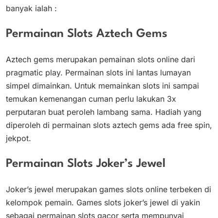
banyak ialah :
Permainan Slots Aztech Gems
Aztech gems merupakan pemainan slots online dari
pragmatic play. Permainan slots ini lantas lumayan
simpel dimainkan. Untuk memainkan slots ini sampai
temukan kemenangan cuman perlu lakukan 3x
perputaran buat peroleh lambang sama. Hadiah yang
diperoleh di permainan slots aztech gems ada free spin,
jekpot.
Permainan Slots Joker’s Jewel
Joker’s jewel merupakan games slots online terbeken di
kelompok pemain. Games slots joker’s jewel di yakin
sebagai permainan slots gacor serta mempunyai