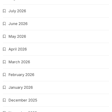
July 2026
June 2026
May 2026
April 2026
March 2026
February 2026
January 2026
December 2025