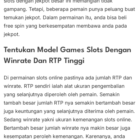
slots dengan jekpot besar ini memanglah tidak
gampang. Tetapi, beberapa pemain punya peluang buat
temukan jekpot. Dalam permainan itu, anda bisa beli
free spin yang berkesempatan membawa anda pada
jekpot.
Tentukan Model Games Slots Dengan
Winrate Dan RTP Tinggi
Di permainan slots online pastinya ada jumlah RTP dan
winrate. RTP sendiri ialah alat ukuran pengembalian
yang selanjutnya diperoleh oleh pemain. Semakin
tambah besar jumlah RTP nya semakin bertambah besar
juga keuntungan yang selanjutnya diterima oleh pemain.
Sedang winrate yakni ukuran kemenangan slots online.
Bertambah besar jumlah winrate nya makin besar juga
kesempatan peroleh kemenangan. Karenanya, anda