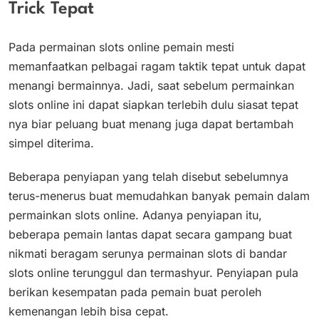
Trick Tepat
Pada permainan slots online pemain mesti
memanfaatkan pelbagai ragam taktik tepat untuk dapat
menangi bermainnya. Jadi, saat sebelum permainkan
slots online ini dapat siapkan terlebih dulu siasat tepat
nya biar peluang buat menang juga dapat bertambah
simpel diterima.
Beberapa penyiapan yang telah disebut sebelumnya
terus-menerus buat memudahkan banyak pemain dalam
permainkan slots online. Adanya penyiapan itu,
beberapa pemain lantas dapat secara gampang buat
nikmati beragam serunya permainan slots di bandar
slots online terunggul dan termashyur. Penyiapan pula
berikan kesempatan pada pemain buat peroleh
kemenangan lebih bisa cepat.