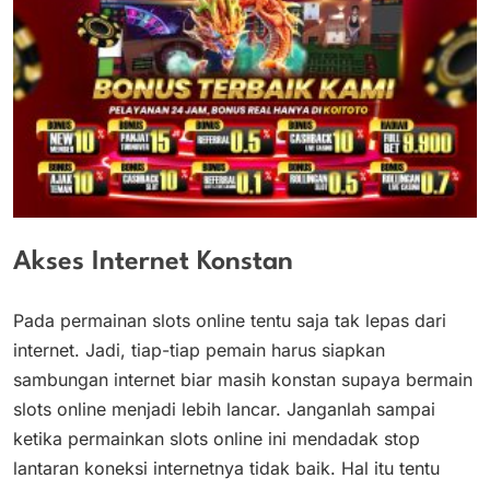
Akses Internet Konstan
Pada permainan slots online tentu saja tak lepas dari
internet. Jadi, tiap-tiap pemain harus siapkan
sambungan internet biar masih konstan supaya bermain
slots online menjadi lebih lancar. Janganlah sampai
ketika permainkan slots online ini mendadak stop
lantaran koneksi internetnya tidak baik. Hal itu tentu