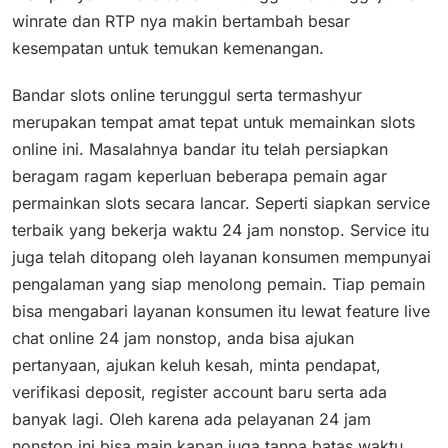
winrate dan RTP nya makin bertambah besar
kesempatan untuk temukan kemenangan.
Bandar slots online terunggul serta termashyur
merupakan tempat amat tepat untuk memainkan slots
online ini. Masalahnya bandar itu telah persiapkan
beragam ragam keperluan beberapa pemain agar
permainkan slots secara lancar. Seperti siapkan service
terbaik yang bekerja waktu 24 jam nonstop. Service itu
juga telah ditopang oleh layanan konsumen mempunyai
pengalaman yang siap menolong pemain. Tiap pemain
bisa mengabari layanan konsumen itu lewat feature live
chat online 24 jam nonstop, anda bisa ajukan
pertanyaan, ajukan keluh kesah, minta pendapat,
verifikasi deposit, register account baru serta ada
banyak lagi. Oleh karena ada pelayanan 24 jam
nonstop ini bisa main kapan juga tanpa batas waktu.