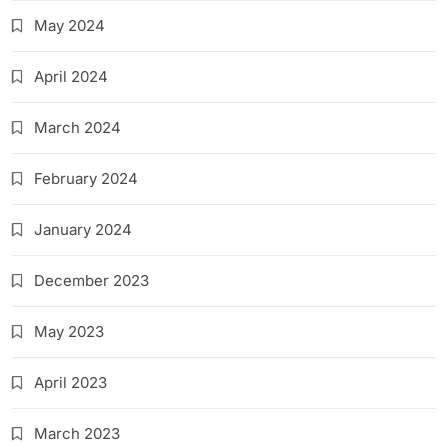
May 2024
April 2024
March 2024
February 2024
January 2024
December 2023
May 2023
April 2023
March 2023