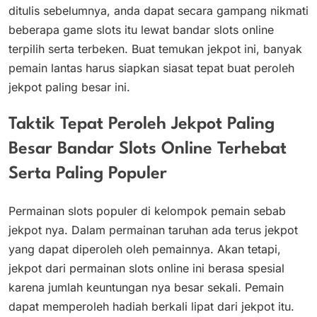
ditulis sebelumnya, anda dapat secara gampang nikmati
beberapa game slots itu lewat bandar slots online
terpilih serta terbeken. Buat temukan jekpot ini, banyak
pemain lantas harus siapkan siasat tepat buat peroleh
jekpot paling besar ini.
Taktik Tepat Peroleh Jekpot Paling
Besar Bandar Slots Online Terhebat
Serta Paling Populer
Permainan slots populer di kelompok pemain sebab
jekpot nya. Dalam permainan taruhan ada terus jekpot
yang dapat diperoleh oleh pemainnya. Akan tetapi,
jekpot dari permainan slots online ini berasa spesial
karena jumlah keuntungan nya besar sekali. Pemain
dapat memperoleh hadiah berkali lipat dari jekpot itu.