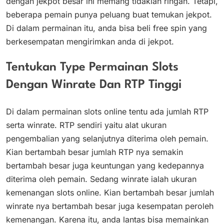
dengan jekpot besar ini memang tidaklah ringan. Tetapi,
beberapa pemain punya peluang buat temukan jekpot.
Di dalam permainan itu, anda bisa beli free spin yang
berkesempatan mengirimkan anda di jekpot.
Tentukan Type Permainan Slots
Dengan Winrate Dan RTP Tinggi
Di dalam permainan slots online tentu ada jumlah RTP
serta winrate. RTP sendiri yaitu alat ukuran
pengembalian yang selanjutnya diterima oleh pemain.
Kian bertambah besar jumlah RTP nya semakin
bertambah besar juga keuntungan yang kedepannya
diterima oleh pemain. Sedang winrate ialah ukuran
kemenangan slots online. Kian bertambah besar jumlah
winrate nya bertambah besar juga kesempatan peroleh
kemenangan. Karena itu, anda lantas bisa memainkan