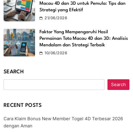
Macau 4D dan 3D untuk Pemula: Tips dan
Strategi yang Efektif
21/06/2026
Faktor Yang Mempengaruhi Hasil
Permainan Toto Macau 4D dan 3D: Analisis
Mendalam dan Strategi Terbaik
10/06/2026
SEARCH
Search
RECENT POSTS
Cara Klaim Bonus New Member Togel 4D Terbesar 2026
dengan Aman