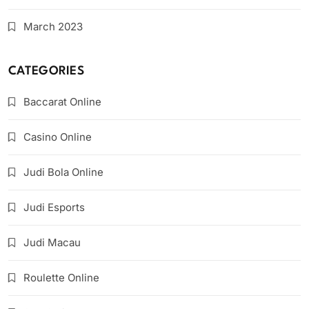
March 2023
CATEGORIES
Baccarat Online
Casino Online
Judi Bola Online
Judi Esports
Judi Macau
Roulette Online