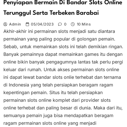
Penyiapan Bermain Di Bandar Slots Online
Terunggul Serta Terbeken Barabai
Admin
05/04/2023
0
10 Mins
Akhir-akhir ini permainan slots menjadi satu diantara
permainan yang paling popular di golongan pemain.
Sebab, untuk memainkan slots ini telah demikian ringan.
Banyak pemainnya dapat memainkan games itu dengan
online bikin banyak pengagumnya lantas tak perlu pergi
keluar dari rumah. Untuk akses permainan slots online
ini dapat lewat bandar slots onlie terhebat dan ternama
di Indonesia yang telah persiapkan beragam ragam
kepentingan pemain. Situs itu telah persiapkan
permainan slots online komplet dari provider slots
online terhebat dan paling besar di dunia. Maka dari itu,
semuanya pemain juga bisa mendapatkan beragam
ragam permainan slots online yang menjadi