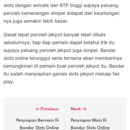
slots dengan winrate dan RTP tinggi supaya peluang
peroleh kemenangan simpel didapat dan keuntungan
nya juga semakin lebih besar.
Siasat tepat peroleh jekpot banyak telah ditulis
sebelumnya, tiap-tiap pemain dapat ketahui trik itu
supaya peluang peroleh jekpot juga simpel. Bandar
slots online terunggul serta ternama akan memberinya
kemungkinan di pemain buat peroleh jekpot itu. Bandar
itu sudah menyiapkan games slots jekpot meluap fair
play.
Post
Previous:
Next:
navigation
Penyiapan Bermain Di
Penyiapan Main Di
Bandar Slots Online
Bandar Slots Online