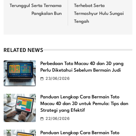
Terunggul Serta Ternama
Terhebat Serta
Pangkalan Bun
Termashyur Hulu Sungai
Tengah
RELATED NEWS
Perbedaan Toto Macau 4D dan 3D yang
Perlu Diketahui Sebelum Bermain Judi
23/06/2026
Panduan Lengkap Cara Bermain Toto
Macau 4D dan 3D untuk Pemula: Tips dan
Strategi yang Efektif
22/06/2026
Panduan Lengkap Cara Bermain Toto