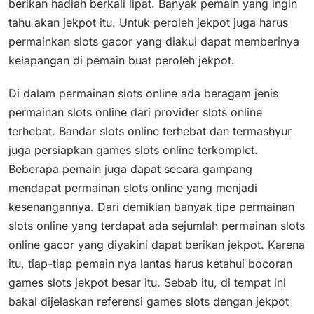
berikan hadiah berkali lipat. Banyak pemain yang ingin
tahu akan jekpot itu. Untuk peroleh jekpot juga harus
permainkan slots gacor yang diakui dapat memberinya
kelapangan di pemain buat peroleh jekpot.
Di dalam permainan slots online ada beragam jenis
permainan slots online dari provider slots online
terhebat. Bandar slots online terhebat dan termashyur
juga persiapkan games slots online terkomplet.
Beberapa pemain juga dapat secara gampang
mendapat permainan slots online yang menjadi
kesenangannya. Dari demikian banyak tipe permainan
slots online yang terdapat ada sejumlah permainan slots
online gacor yang diyakini dapat berikan jekpot. Karena
itu, tiap-tiap pemain nya lantas harus ketahui bocoran
games slots jekpot besar itu. Sebab itu, di tempat ini
bakal dijelaskan referensi games slots dengan jekpot