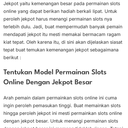
Jekpot yaitu kemenangan besar pada permainan slots
online yang dapat berikan hadiah berkali lipat. Untuk
peroleh jekpot harus menangi permainan slots nya
terlebih dulu. Jadi, buat mempermudah banyak pemain
mendapati jekpot itu mesti memakai bermacam ragam
kiat tepat. Oleh karena itu, di sini akan dijelaskan siasat
tepat buat temukan kemenangan jekpot sebagaimana
berikut :
Tentukan Model Permainan Slots
Online Dengan Jekpot Besar
Arah pemain dalam permainkan slots online ini cuma
ingin peroleh pemasukan tinggi. Buat memainkan slots
hingga peroleh jekpot ini mesti permainkan slots online
dengan jekpot besar. Untuk menangi permainan slots