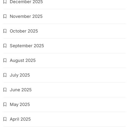
December 2025
November 2025
October 2025
September 2025
August 2025
July 2025
June 2025
May 2025
April 2025