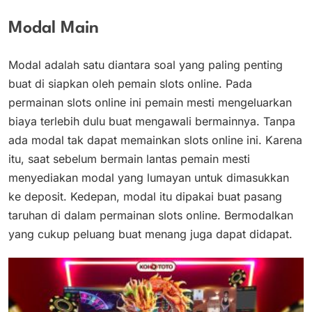
Modal Main
Modal adalah satu diantara soal yang paling penting
buat di siapkan oleh pemain slots online. Pada
permainan slots online ini pemain mesti mengeluarkan
biaya terlebih dulu buat mengawali bermainnya. Tanpa
ada modal tak dapat memainkan slots online ini. Karena
itu, saat sebelum bermain lantas pemain mesti
menyediakan modal yang lumayan untuk dimasukkan
ke deposit. Kedepan, modal itu dipakai buat pasang
taruhan di dalam permainan slots online. Bermodalkan
yang cukup peluang buat menang juga dapat didapat.