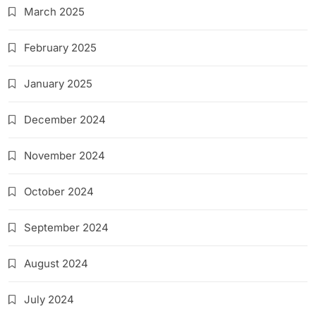
March 2025
February 2025
January 2025
December 2024
November 2024
October 2024
September 2024
August 2024
July 2024