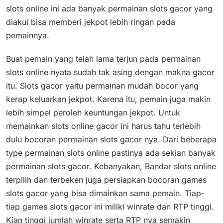
slots online ini ada banyak permainan slots gacor yang
diakui bisa memberi jekpot lebih ringan pada
pemainnya.
Buat pemain yang telah lama terjun pada permainan
slots online nyata sudah tak asing dengan makna gacor
itu. Slots gacor yaitu permainan mudah bocor yang
kerap keluarkan jekpot. Karena itu, pemain juga makin
lebih simpel peroleh keuntungan jekpot. Untuk
memainkan slots online gacor ini harus tahu terlebih
dulu bocoran permainan slots gacor nya. Dari beberapa
type permainan slots online pastinya ada sekian banyak
permainan slots gacor. Kebanyakan, Bandar slots online
terpilih dan terbeken juga persiapkan bocoran games
slots gacor yang bisa dimainkan sama pemain. Tiap-
tiap games slots gacor ini miliki winrate dan RTP tinggi.
Kian tinggi jumlah winrate serta RTP nya semakin