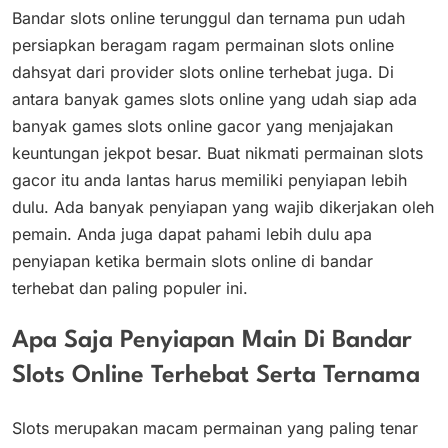
Bandar slots online terunggul dan ternama pun udah
persiapkan beragam ragam permainan slots online
dahsyat dari provider slots online terhebat juga. Di
antara banyak games slots online yang udah siap ada
banyak games slots online gacor yang menjajakan
keuntungan jekpot besar. Buat nikmati permainan slots
gacor itu anda lantas harus memiliki penyiapan lebih
dulu. Ada banyak penyiapan yang wajib dikerjakan oleh
pemain. Anda juga dapat pahami lebih dulu apa
penyiapan ketika bermain slots online di bandar
terhebat dan paling populer ini.
Apa Saja Penyiapan Main Di Bandar
Slots Online Terhebat Serta Ternama
Slots merupakan macam permainan yang paling tenar