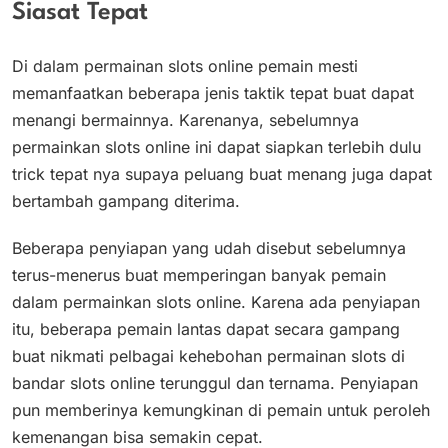
Siasat Tepat
Di dalam permainan slots online pemain mesti
memanfaatkan beberapa jenis taktik tepat buat dapat
menangi bermainnya. Karenanya, sebelumnya
permainkan slots online ini dapat siapkan terlebih dulu
trick tepat nya supaya peluang buat menang juga dapat
bertambah gampang diterima.
Beberapa penyiapan yang udah disebut sebelumnya
terus-menerus buat memperingan banyak pemain
dalam permainkan slots online. Karena ada penyiapan
itu, beberapa pemain lantas dapat secara gampang
buat nikmati pelbagai kehebohan permainan slots di
bandar slots online terunggul dan ternama. Penyiapan
pun memberinya kemungkinan di pemain untuk peroleh
kemenangan bisa semakin cepat.