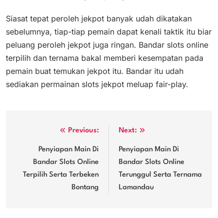
Siasat tepat peroleh jekpot banyak udah dikatakan
sebelumnya, tiap-tiap pemain dapat kenali taktik itu biar
peluang peroleh jekpot juga ringan. Bandar slots online
terpilih dan ternama bakal memberi kesempatan pada
pemain buat temukan jekpot itu. Bandar itu udah
sediakan permainan slots jekpot meluap fair-play.
Post
Previous:
Next:
navigation
Penyiapan Main Di
Penyiapan Main Di
Bandar Slots Online
Bandar Slots Online
Terpilih Serta Terbeken
Terunggul Serta Ternama
Bontang
Lamandau