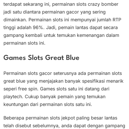
terdapat sekarang ini, permainan slots crazy bomber
jadi satu diantara permainan gacor yang sering
dimainkan. Permainan slots ini mempunyai jumlah RTP
tinggi adalah 96%. Jadi, pemain lantas dapat secara
gampang kembali untuk temukan kemenangan dalam
permainan slots ini.
Games Slots Great Blue
Permainan slots gacor seterusnya ada permainan slots
great blue yang menjajakan banyak spesifikasi menarik
seperi free spin. Games slots satu ini datang dari
playtech. Cukup banyak pemain yang temukan
keuntungan dari permainan slots satu ini.
Beberapa permainan slots jekpot paling besar lantas
telah disebut sebelumnya, anda dapat dengan gampang