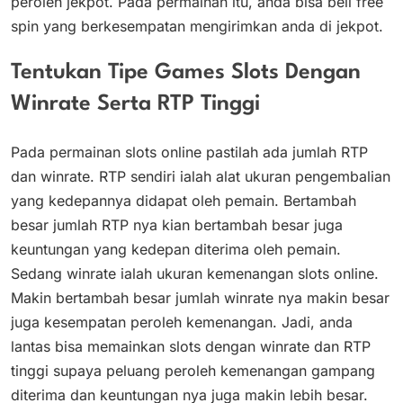
peroleh jekpot. Pada permainan itu, anda bisa beli free
spin yang berkesempatan mengirimkan anda di jekpot.
Tentukan Tipe Games Slots Dengan
Winrate Serta RTP Tinggi
Pada permainan slots online pastilah ada jumlah RTP
dan winrate. RTP sendiri ialah alat ukuran pengembalian
yang kedepannya didapat oleh pemain. Bertambah
besar jumlah RTP nya kian bertambah besar juga
keuntungan yang kedepan diterima oleh pemain.
Sedang winrate ialah ukuran kemenangan slots online.
Makin bertambah besar jumlah winrate nya makin besar
juga kesempatan peroleh kemenangan. Jadi, anda
lantas bisa memainkan slots dengan winrate dan RTP
tinggi supaya peluang peroleh kemenangan gampang
diterima dan keuntungan nya juga makin lebih besar.