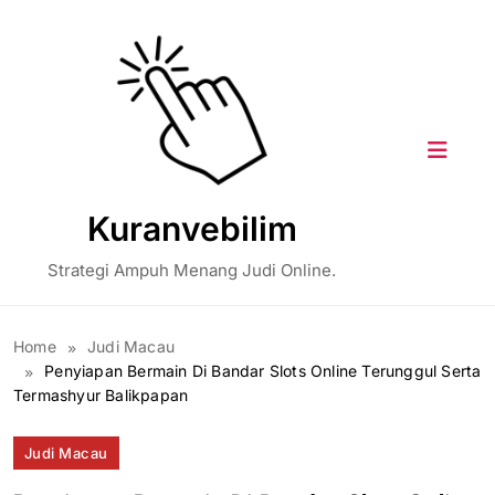
Skip
to
content
Kuranvebilim
Strategi Ampuh Menang Judi Online.
Home
Judi Macau
Penyiapan Bermain Di Bandar Slots Online Terunggul Serta
Termashyur Balikpapan
Judi Macau