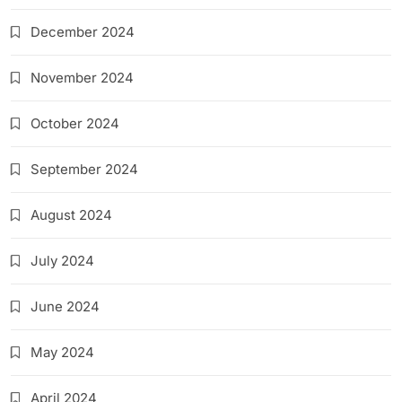
December 2024
November 2024
October 2024
September 2024
August 2024
July 2024
June 2024
May 2024
April 2024