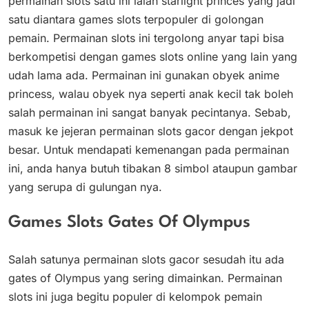
permainan slots satu ini ialah starlight princes yang jadi
satu diantara games slots terpopuler di golongan
pemain. Permainan slots ini tergolong anyar tapi bisa
berkompetisi dengan games slots online yang lain yang
udah lama ada. Permainan ini gunakan obyek anime
princess, walau obyek nya seperti anak kecil tak boleh
salah permainan ini sangat banyak pecintanya. Sebab,
masuk ke jejeran permainan slots gacor dengan jekpot
besar. Untuk mendapati kemenangan pada permainan
ini, anda hanya butuh tibakan 8 simbol ataupun gambar
yang serupa di gulungan nya.
Games Slots Gates Of Olympus
Salah satunya permainan slots gacor sesudah itu ada
gates of Olympus yang sering dimainkan. Permainan
slots ini juga begitu populer di kelompok pemain