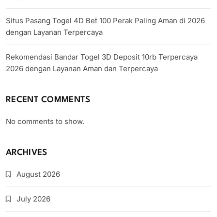
Situs Pasang Togel 4D Bet 100 Perak Paling Aman di 2026
dengan Layanan Terpercaya
Rekomendasi Bandar Togel 3D Deposit 10rb Terpercaya
2026 dengan Layanan Aman dan Terpercaya
RECENT COMMENTS
No comments to show.
ARCHIVES
August 2026
July 2026