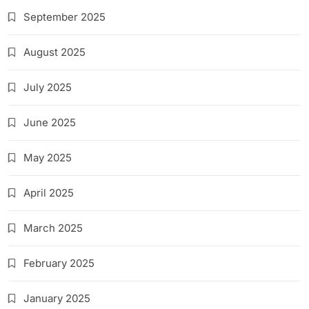
September 2025
August 2025
July 2025
June 2025
May 2025
April 2025
March 2025
February 2025
January 2025