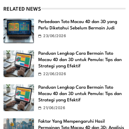
RELATED NEWS
Perbedaan Toto Macau 4D dan 3D yang
Perlu Diketahui Sebelum Bermain Judi
23/06/2026
Panduan Lengkap Cara Bermain Toto
Macau 4D dan 3D untuk Pemula: Tips dan
Strategi yang Efektif
22/06/2026
Panduan Lengkap Cara Bermain Toto
Macau 4D dan 3D untuk Pemula: Tips dan
Strategi yang Efektif
21/06/2026
Faktor Yang Mempengaruhi Hasil
Permainan Toto Macau 4D dan 3D: Analisis