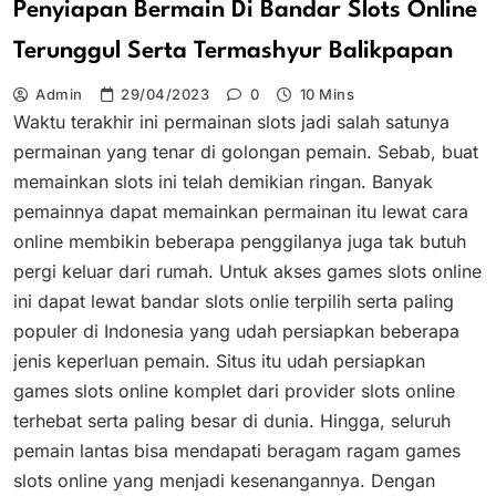
Penyiapan Bermain Di Bandar Slots Online
Terunggul Serta Termashyur Balikpapan
Admin
29/04/2023
0
10 Mins
Waktu terakhir ini permainan slots jadi salah satunya
permainan yang tenar di golongan pemain. Sebab, buat
memainkan slots ini telah demikian ringan. Banyak
pemainnya dapat memainkan permainan itu lewat cara
online membikin beberapa penggilanya juga tak butuh
pergi keluar dari rumah. Untuk akses games slots online
ini dapat lewat bandar slots onlie terpilih serta paling
populer di Indonesia yang udah persiapkan beberapa
jenis keperluan pemain. Situs itu udah persiapkan
games slots online komplet dari provider slots online
terhebat serta paling besar di dunia. Hingga, seluruh
pemain lantas bisa mendapati beragam ragam games
slots online yang menjadi kesenangannya. Dengan