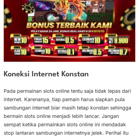
Koneksi Internet Konstan
Pada permainan slots online tentu saja tidak lepas dari
internet. Karenanya, tiap pemain harus siapkan pula
sambungan internet biar masih tetap konstan sehingga
bermain slots online menjadi lebih lancar. Jangan
sempat ketika permainkan slots online ini mendadak
stop lantaran sambungan internetnya jelek. Perihal itu