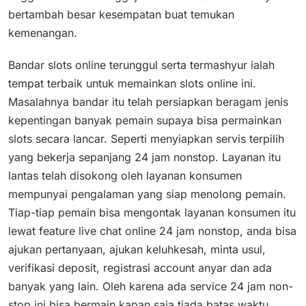
bertambah besar kesempatan buat temukan
kemenangan.
Bandar slots online terunggul serta termashyur ialah
tempat terbaik untuk memainkan slots online ini.
Masalahnya bandar itu telah persiapkan beragam jenis
kepentingan banyak pemain supaya bisa permainkan
slots secara lancar. Seperti menyiapkan servis terpilih
yang bekerja sepanjang 24 jam nonstop. Layanan itu
lantas telah disokong oleh layanan konsumen
mempunyai pengalaman yang siap menolong pemain.
Tiap-tiap pemain bisa mengontak layanan konsumen itu
lewat feature live chat online 24 jam nonstop, anda bisa
ajukan pertanyaan, ajukan keluhkesah, minta usul,
verifikasi deposit, registrasi account anyar dan ada
banyak yang lain. Oleh karena ada service 24 jam non-
stop ini bisa bermain kapan saja tiada batas waktu.