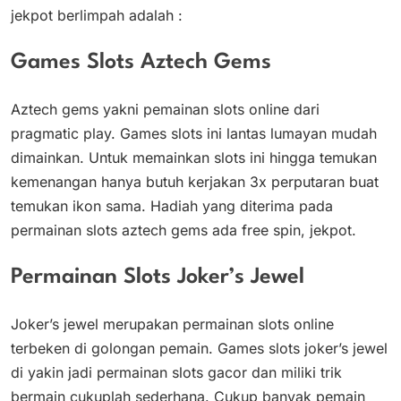
jekpot berlimpah adalah :
Games Slots Aztech Gems
Aztech gems yakni pemainan slots online dari
pragmatic play. Games slots ini lantas lumayan mudah
dimainkan. Untuk memainkan slots ini hingga temukan
kemenangan hanya butuh kerjakan 3x perputaran buat
temukan ikon sama. Hadiah yang diterima pada
permainan slots aztech gems ada free spin, jekpot.
Permainan Slots Joker’s Jewel
Joker’s jewel merupakan permainan slots online
terbeken di golongan pemain. Games slots joker’s jewel
di yakin jadi permainan slots gacor dan miliki trik
bermain cukuplah sederhana. Cukup banyak pemain