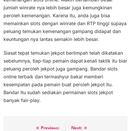
jumlah winrate nya lebih besar juga kemungkinan
peroleh kemenangan. Karena itu, anda juga bisa
memainkan slots dengan winrate dan RTP tinggi supaya
peluang temukan kemenangan gampang didapat dan
keuntungan nya lantas semakin lebih besar.
Siasat tepat temukan jekpot berlimpah telah dikatakan
sebelumnya, tiap-tiap pemain dapat kenali taktik itu biar
peluang peroleh jekpot juga gampang. Bandar slots
online terbaik dan termashyur bakal memberi
kesempatan pada pemain buat peroleh jekpot itu.
Bandar itu sudah sediakan permainan slots jekpot
banyak fair-play.
Post
Previous:
Next: