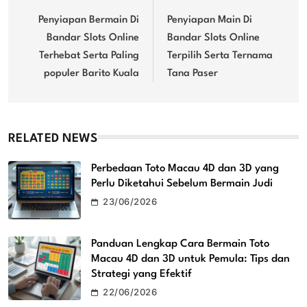
navigation
Penyiapan Bermain Di
Penyiapan Main Di
Bandar Slots Online
Bandar Slots Online
Terhebat Serta Paling
Terpilih Serta Ternama
populer Barito Kuala
Tana Paser
RELATED NEWS
Perbedaan Toto Macau 4D dan 3D yang
Perlu Diketahui Sebelum Bermain Judi
23/06/2026
Panduan Lengkap Cara Bermain Toto
Macau 4D dan 3D untuk Pemula: Tips dan
Strategi yang Efektif
22/06/2026