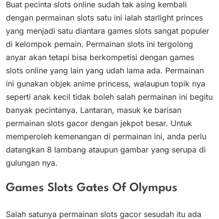
Buat pecinta slots online sudah tak asing kembali
dengan permainan slots satu ini ialah starlight princes
yang menjadi satu diantara games slots sangat populer
di kelompok pemain. Permainan slots ini tergolong
anyar akan tetapi bisa berkompetisi dengan games
slots online yang lain yang udah lama ada. Permainan
ini gunakan objek anime princess, walaupun topik nya
seperti anak kecil tidak boleh salah permainan ini begitu
banyak pecintanya. Lantaran, masuk ke barisan
permainan slots gacor dengan jekpot besar. Untuk
memperoleh kemenangan di permainan ini, anda perlu
datangkan 8 lambang ataupun gambar yang serupa di
gulungan nya.
Games Slots Gates Of Olympus
Salah satunya permainan slots gacor sesudah itu ada