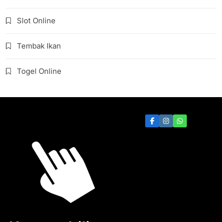
Slot Online
Tembak Ikan
Togel Online