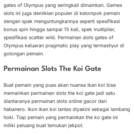
gates of Olympus yang seringkali dimainkan. Games
slots ini juga demikian populer di kelompok pemain
dengan spek menguntungkannya seperti spesifikasi
bonus spin hingga sampai 15 kali, spek multiplier,
spesifikasi scatter wild. Permainan slots gates of
Olympus keluaran pragmatic play yang termashyur di
golongan pemain.
Permainan Slots The Koi Gate
Buat pemain yang puas akan nuansa ikan koi bisa
memainkan permainan slots the koi gate jadi satu
diantaranya permainan slots online gacor dari
habanero. Ikon ikan koi lantas diyakini sebagai lambang
hoki. Tiap pemain yang permainkan the ko gate ini
miliki peluang buat temukan jekpot.