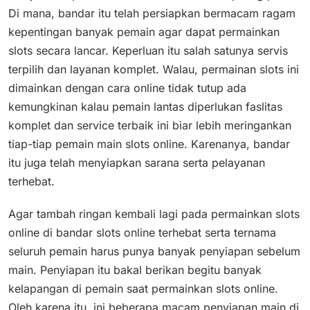
Di mana, bandar itu telah persiapkan bermacam ragam
kepentingan banyak pemain agar dapat permainkan
slots secara lancar. Keperluan itu salah satunya servis
terpilih dan layanan komplet. Walau, permainan slots ini
dimainkan dengan cara online tidak tutup ada
kemungkinan kalau pemain lantas diperlukan faslitas
komplet dan service terbaik ini biar lebih meringankan
tiap-tiap pemain main slots online. Karenanya, bandar
itu juga telah menyiapkan sarana serta pelayanan
terhebat.
Agar tambah ringan kembali lagi pada permainkan slots
online di bandar slots online terhebat serta ternama
seluruh pemain harus punya banyak penyiapan sebelum
main. Penyiapan itu bakal berikan begitu banyak
kelapangan di pemain saat permainkan slots online.
Oleh karena itu, ini beberapa macam penyiapan main di