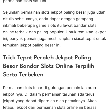
permainan slots satu ini.
Sejumlah permainan slots jekpot paling besar juga udah
ditulis sebelumnya, anda dapat dengan gampang
nikmati beberapa game slots itu lewat bandar slots
online terbaik dan paling populer. Untuk temukan jekpot
ini, banyak pemain juga mesti siapkan siasat tepat untuk
temukan jekpot paling besar ini.
Trick Tepat Peroleh Jekpot Paling
Besar Bandar Slots Online Terpilih
Serta Terbeken
Permainan slots tenar di golongan pemain lantaran
jekpot nya. Di dalam permainan taruhan ada terus
jekpot yang dapat diperoleh oleh pemainnya. Akan
tetapi, jekpot dari permainan slots online ini berasa