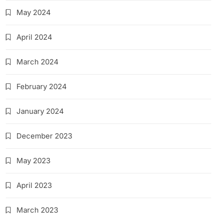
May 2024
April 2024
March 2024
February 2024
January 2024
December 2023
May 2023
April 2023
March 2023