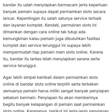
bandar itu udah menyiapkan bermacam jenis keperluan
banyak pemain supaya dapat permainkan slots secara
lancar. Kepentingan itu salah satunya service terbaik
dan layanan komplet. Kendati, permainan slots ini
dimainkan dengan cara online tak tutup ada
kemungkinan kalau pemain juga dibutuhkan faslitas
komplet dan service terunggul ini supaya lebih
mempermudah tiap pemain main slots online. Karena
itu, bandar itu lantas telah menyiapkan sarana serta
service terunggul.
Agar lebih simpel kembali dalam permainkan slots
online di bandar slots online terpilih serta terbeken
semuanya pemain harus miliki sangat banyak penyiapan
sebelum bermain. Penyiapan itu akan memberinya
begitu banyak kelapangan di pemain saat permainkan
slots online. Karenanya, berikut ini jenis-jenis penyiapan