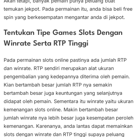
Akan tetapi, banyak pemain punya peluang buat
temukan jekpot. Pada permainan itu, anda bisa beli free
spin yang berkesempatan mengantar anda di jekpot.
Tentukan Tipe Games Slots Dengan
Winrate Serta RTP Tinggi
Pada permainan slots online pastinya ada jumlah RTP
dan winrate. RTP sendiri merupakan alat ukuran
pengembalian yang kedepannya diterima oleh pemain.
Kian bertambah besar jumlah RTP nya semakin
bertambah besar juga keuntungan yang selanjutnya
didapat oleh pemain. Sementara itu winrate yaitu ukuran
kemenangan slots online. Makin bertambah besar
jumlah winrate nya lebih besar juga kesempatan peroleh
kemenangan. Karenanya, anda lantas dapat memainkan
slots dengan winrate dan RTP tinggi supaya peluang