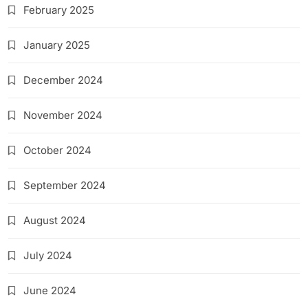
February 2025
January 2025
December 2024
November 2024
October 2024
September 2024
August 2024
July 2024
June 2024