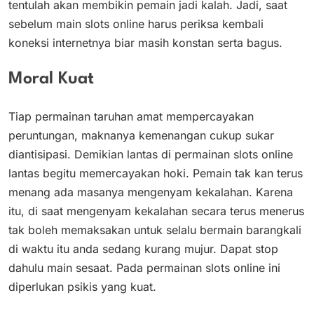
tentulah akan membikin pemain jadi kalah. Jadi, saat
sebelum main slots online harus periksa kembali
koneksi internetnya biar masih konstan serta bagus.
Moral Kuat
Tiap permainan taruhan amat mempercayakan
peruntungan, maknanya kemenangan cukup sukar
diantisipasi. Demikian lantas di permainan slots online
lantas begitu memercayakan hoki. Pemain tak kan terus
menang ada masanya mengenyam kekalahan. Karena
itu, di saat mengenyam kekalahan secara terus menerus
tak boleh memaksakan untuk selalu bermain barangkali
di waktu itu anda sedang kurang mujur. Dapat stop
dahulu main sesaat. Pada permainan slots online ini
diperlukan psikis yang kuat.