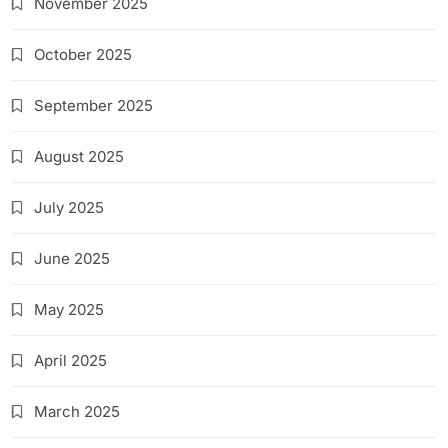
November 2025
October 2025
September 2025
August 2025
July 2025
June 2025
May 2025
April 2025
March 2025