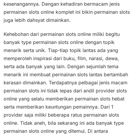
kesenangannya. Dengan kehadiran bermacam jenis
permainan slots online komplet ini bikin permainan slots
juga lebih dahsyat dimainkan.
Kehebohan dari permainan slots online miliki begitu
banyak type permainan slots online dengan topik
menarik serta unik. Tiap-tiap topik lantas ada yang
memperoleh inspirasi dari buku, film, narasi, dewa,
serta ada banyak yang lain. Dengan sejumlah tema
menarik ini membuat permainan slots lantas bertambah
kerasan dimainkan. Terdapatnya pelbagai jenis macam
permainan slots ini tidak lepas dari andil provider slots
online yang selalu memberikan permainan slots hebat
serta memberikan keuntungan pemainnya. Dari 1
provider saja miliki beberapa ratus permainan slots
online. Tidak aneh, bila sekarang ini ada banyak type
permainan slots online yang ditemui. Di antara