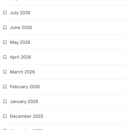
July 2026
June 2026
May 2026
April 2026
March 2026
February 2026
January 2026
December 2025