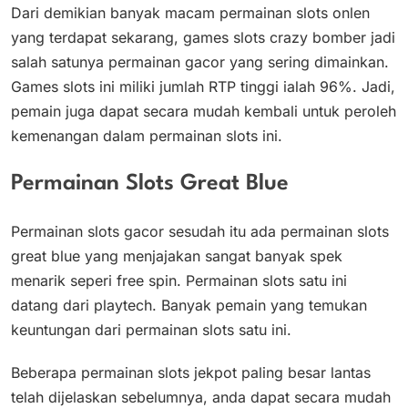
Dari demikian banyak macam permainan slots onlen
yang terdapat sekarang, games slots crazy bomber jadi
salah satunya permainan gacor yang sering dimainkan.
Games slots ini miliki jumlah RTP tinggi ialah 96%. Jadi,
pemain juga dapat secara mudah kembali untuk peroleh
kemenangan dalam permainan slots ini.
Permainan Slots Great Blue
Permainan slots gacor sesudah itu ada permainan slots
great blue yang menjajakan sangat banyak spek
menarik seperi free spin. Permainan slots satu ini
datang dari playtech. Banyak pemain yang temukan
keuntungan dari permainan slots satu ini.
Beberapa permainan slots jekpot paling besar lantas
telah dijelaskan sebelumnya, anda dapat secara mudah