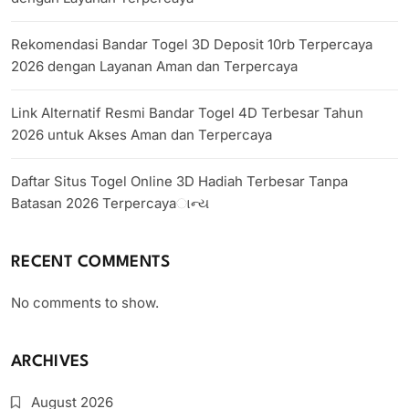
Rekomendasi Bandar Togel 3D Deposit 10rb Terpercaya
2026 dengan Layanan Aman dan Terpercaya
Link Alternatif Resmi Bandar Togel 4D Terbesar Tahun
2026 untuk Akses Aman dan Terpercaya
Daftar Situs Togel Online 3D Hadiah Terbesar Tanpa
Batasan 2026 Terpercayaાન્ય
RECENT COMMENTS
No comments to show.
ARCHIVES
August 2026