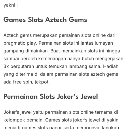
yakni :
Games Slots Aztech Gems
Aztech gems merupakan pemainan slots online dari
pragmatic play. Permainan slots ini lantas lumayan
gampang dimainkan. Buat memainkan slots ini hingga
sampai peroleh kemenangan hanya butuh mengerjakan
3x perputaran untuk temukan lambang sama. Hadiah
yang diterima di dalam permainan slots aztech gems
ada free spin, jekpot.
Permainan Slots Joker’s Jewel
Joker’s jewel yaitu permainan slots online ternama di
kelompok pemain. Games slots joker’s jewel di yakin
menjadi games slots gacor serta mempunyai langkah