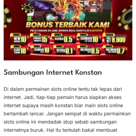
Sambungan Internet Konstan
Di dalam permainan slots online tentu tak lepas dari
internet. Jadi, tiap-tiap pemain harus siapkan akses
internet supaya masih konstan biar main slots online
bertambah lancar. Jangan sempat di waktu permainkan
slots online ini mendadak stop sebab sambungan
internetnya buruk. Hal itu tentulah bakal membuat