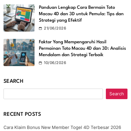
Panduan Lengkap Cara Bermain Toto
Macau 4D dan 3D untuk Pemula: Tips dan
Strategi yang Efektif
21/06/2026
Faktor Yang Mempengaruhi Hasil
Permainan Toto Macau 4D dan 3D: Analisis
Mendalam dan Strategi Terbaik
10/06/2026
SEARCH
Search
RECENT POSTS
Cara Klaim Bonus New Member Togel 4D Terbesar 2026