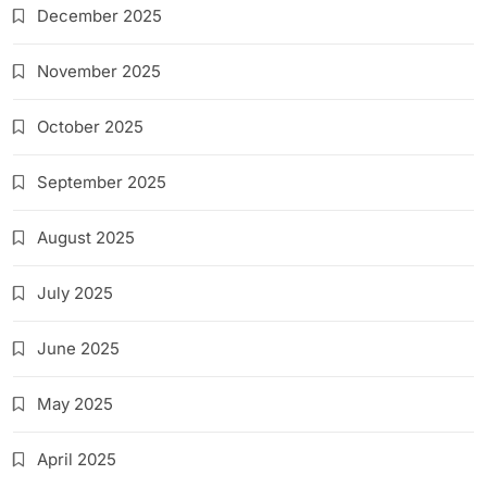
December 2025
November 2025
October 2025
September 2025
August 2025
July 2025
June 2025
May 2025
April 2025