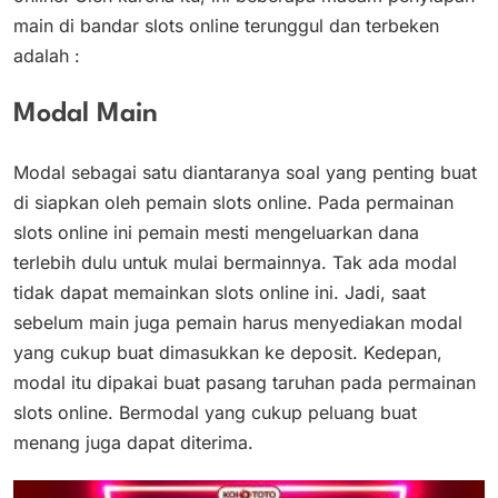
main di bandar slots online terunggul dan terbeken
adalah :
Modal Main
Modal sebagai satu diantaranya soal yang penting buat
di siapkan oleh pemain slots online. Pada permainan
slots online ini pemain mesti mengeluarkan dana
terlebih dulu untuk mulai bermainnya. Tak ada modal
tidak dapat memainkan slots online ini. Jadi, saat
sebelum main juga pemain harus menyediakan modal
yang cukup buat dimasukkan ke deposit. Kedepan,
modal itu dipakai buat pasang taruhan pada permainan
slots online. Bermodal yang cukup peluang buat
menang juga dapat diterima.