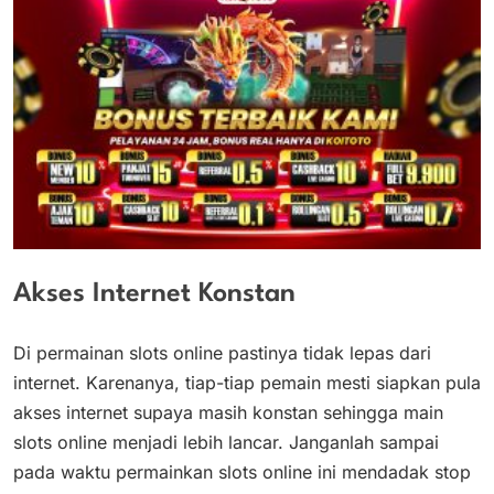
Akses Internet Konstan
Di permainan slots online pastinya tidak lepas dari
internet. Karenanya, tiap-tiap pemain mesti siapkan pula
akses internet supaya masih konstan sehingga main
slots online menjadi lebih lancar. Janganlah sampai
pada waktu permainkan slots online ini mendadak stop