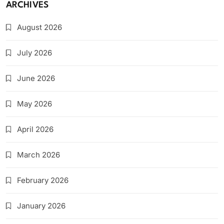
ARCHIVES
August 2026
July 2026
June 2026
May 2026
April 2026
March 2026
February 2026
January 2026