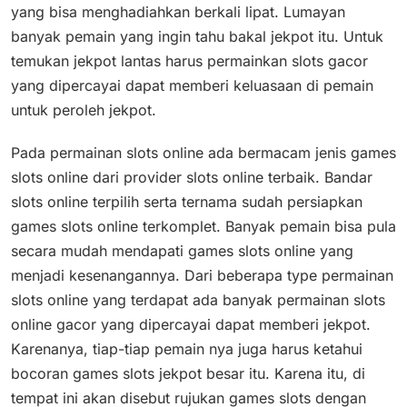
yang bisa menghadiahkan berkali lipat. Lumayan
banyak pemain yang ingin tahu bakal jekpot itu. Untuk
temukan jekpot lantas harus permainkan slots gacor
yang dipercayai dapat memberi keluasaan di pemain
untuk peroleh jekpot.
Pada permainan slots online ada bermacam jenis games
slots online dari provider slots online terbaik. Bandar
slots online terpilih serta ternama sudah persiapkan
games slots online terkomplet. Banyak pemain bisa pula
secara mudah mendapati games slots online yang
menjadi kesenangannya. Dari beberapa type permainan
slots online yang terdapat ada banyak permainan slots
online gacor yang dipercayai dapat memberi jekpot.
Karenanya, tiap-tiap pemain nya juga harus ketahui
bocoran games slots jekpot besar itu. Karena itu, di
tempat ini akan disebut rujukan games slots dengan