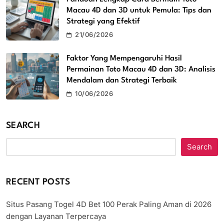
Macau 4D dan 3D untuk Pemula: Tips dan
Strategi yang Efektif
21/06/2026
Faktor Yang Mempengaruhi Hasil
Permainan Toto Macau 4D dan 3D: Analisis
Mendalam dan Strategi Terbaik
10/06/2026
SEARCH
Search
RECENT POSTS
Situs Pasang Togel 4D Bet 100 Perak Paling Aman di 2026
dengan Layanan Terpercaya