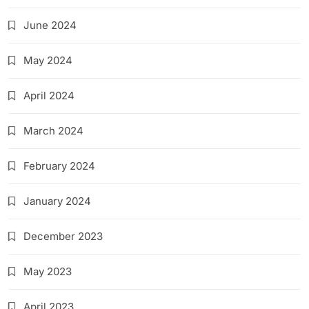
June 2024
May 2024
April 2024
March 2024
February 2024
January 2024
December 2023
May 2023
April 2023