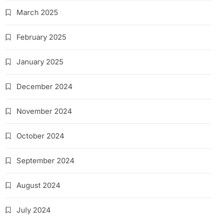
March 2025
February 2025
January 2025
December 2024
November 2024
October 2024
September 2024
August 2024
July 2024