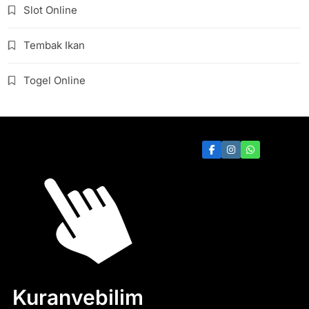
Slot Online
Tembak Ikan
Togel Online
Kuranvebilim