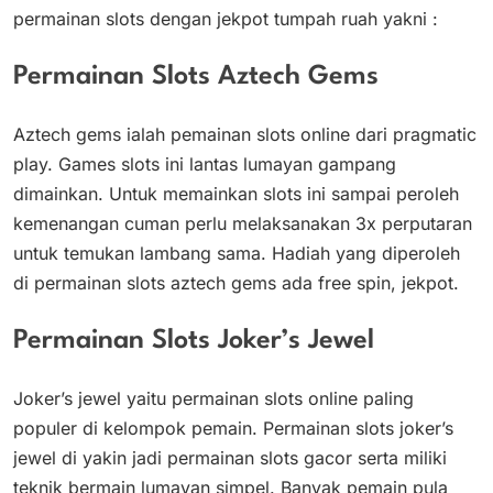
permainan slots dengan jekpot tumpah ruah yakni :
Permainan Slots Aztech Gems
Aztech gems ialah pemainan slots online dari pragmatic
play. Games slots ini lantas lumayan gampang
dimainkan. Untuk memainkan slots ini sampai peroleh
kemenangan cuman perlu melaksanakan 3x perputaran
untuk temukan lambang sama. Hadiah yang diperoleh
di permainan slots aztech gems ada free spin, jekpot.
Permainan Slots Joker’s Jewel
Joker’s jewel yaitu permainan slots online paling
populer di kelompok pemain. Permainan slots joker’s
jewel di yakin jadi permainan slots gacor serta miliki
teknik bermain lumayan simpel. Banyak pemain pula