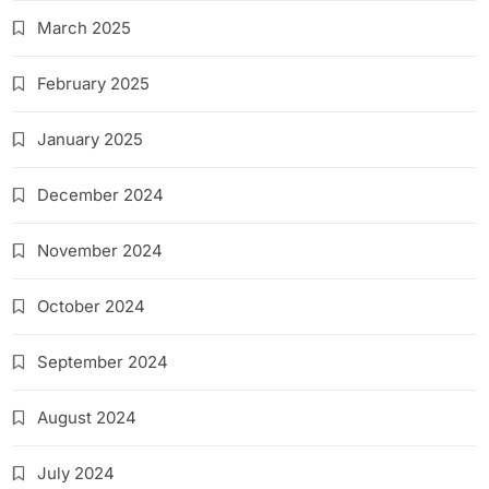
March 2025
February 2025
January 2025
December 2024
November 2024
October 2024
September 2024
August 2024
July 2024