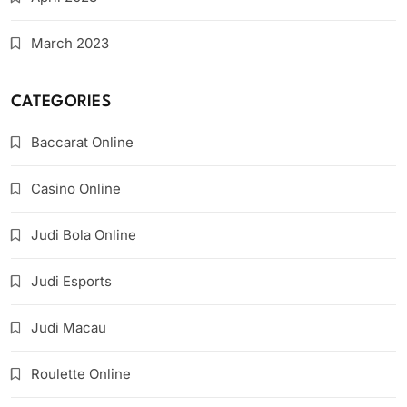
March 2023
CATEGORIES
Baccarat Online
Casino Online
Judi Bola Online
Judi Esports
Judi Macau
Roulette Online