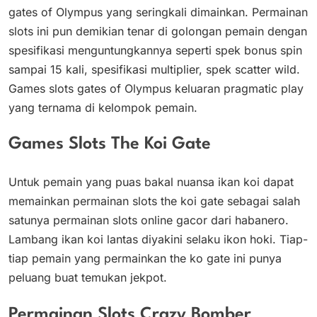
gates of Olympus yang seringkali dimainkan. Permainan
slots ini pun demikian tenar di golongan pemain dengan
spesifikasi menguntungkannya seperti spek bonus spin
sampai 15 kali, spesifikasi multiplier, spek scatter wild.
Games slots gates of Olympus keluaran pragmatic play
yang ternama di kelompok pemain.
Games Slots The Koi Gate
Untuk pemain yang puas bakal nuansa ikan koi dapat
memainkan permainan slots the koi gate sebagai salah
satunya permainan slots online gacor dari habanero.
Lambang ikan koi lantas diyakini selaku ikon hoki. Tiap-
tiap pemain yang permainkan the ko gate ini punya
peluang buat temukan jekpot.
Permainan Slots Crazy Bomber