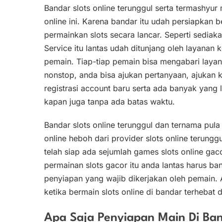
Bandar slots online terunggul serta termashyu
online ini. Karena bandar itu udah persiapkan
permainkan slots secara lancar. Seperti sediak
Service itu lantas udah ditunjang oleh layana
pemain. Tiap-tiap pemain bisa mengabari layana
nonstop, anda bisa ajukan pertanyaan, ajukan k
registrasi account baru serta ada banyak yang 
kapan juga tanpa ada batas waktu.
Bandar slots online terunggul dan ternama pul
online heboh dari provider slots online terungg
telah siap ada sejumlah games slots online gac
permainan slots gacor itu anda lantas harus ba
penyiapan yang wajib dikerjakan oleh pemain. 
ketika bermain slots online di bandar terhebat d
Apa Saja Penyiapan Main Di Band