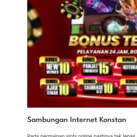
Sambungan Internet Konstan
Pada permainan slots online pastinya tak lepas d