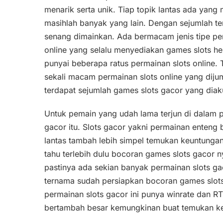
menarik serta unik. Tiap topik lantas ada yang 
masihlah banyak yang lain. Dengan sejumlah t
senang dimainkan. Ada bermacam jenis tipe perma
online yang selalu menyediakan games slots he
punyai beberapa ratus permainan slots online.
sekali macam permainan slots online yang dijum
terdapat sejumlah games slots gacor yang diak
Untuk pemain yang udah lama terjun di dalam p
gacor itu. Slots gacor yakni permainan enteng
lantas tambah lebih simpel temukan keuntungan 
tahu terlebih dulu bocoran games slots gacor 
pastinya ada sekian banyak permainan slots gac
ternama sudah persiapkan bocoran games slots
permainan slots gacor ini punya winrate dan RT
bertambah besar kemungkinan buat temukan 