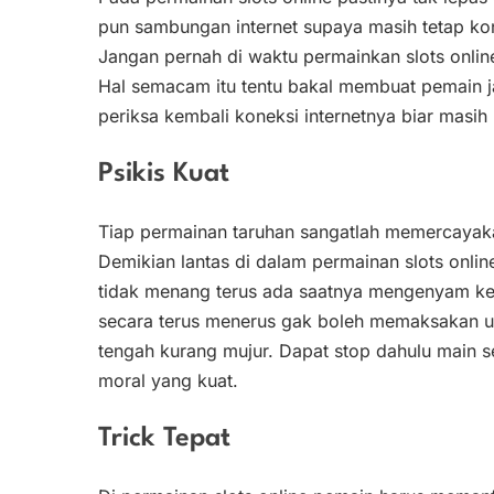
pun sambungan internet supaya masih tetap kon
Jangan pernah di waktu permainkan slots onlin
Hal semacam itu tentu bakal membuat pemain jad
periksa kembali koneksi internetnya biar masih
Psikis Kuat
Tiap permainan taruhan sangatlah memercayaka
Demikian lantas di dalam permainan slots onl
tidak menang terus ada saatnya mengenyam k
secara terus menerus gak boleh memaksakan un
tengah kurang mujur. Dapat stop dahulu main se
moral yang kuat.
Trick Tepat