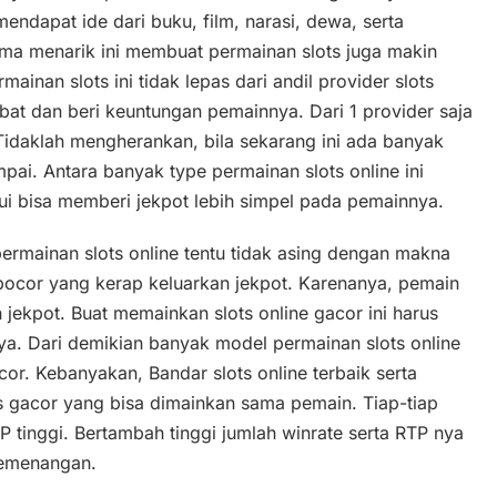
mendapat ide dari buku, film, narasi, dewa, serta
ema menarik ini membuat permainan slots juga makin
inan slots ini tidak lepas dari andil provider slots
bat dan beri keuntungan pemainnya. Dari 1 provider saja
 Tidaklah mengherankan, bila sekarang ini ada banyak
pai. Antara banyak type permainan slots online ini
ui bisa memberi jekpot lebih simpel pada pemainnya.
ermainan slots online tentu tidak asing dengan makna
 bocor yang kerap keluarkan jekpot. Karenanya, pemain
jekpot. Buat memainkan slots online gacor ini harus
nya. Dari demikian banyak model permainan slots online
or. Kebanyakan, Bandar slots online terbaik serta
 gacor yang bisa dimainkan sama pemain. Tiap-tiap
P tinggi. Bertambah tinggi jumlah winrate serta RTP nya
kemenangan.