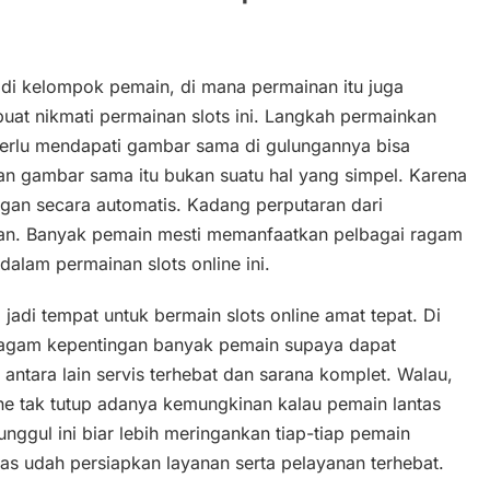
di kelompok pemain, di mana permainan itu juga
t nikmati permainan slots ini. Langkah permainkan
erlu mendapati gambar sama di gulungannya bisa
kan gambar sama itu bukan suatu hal yang simpel. Karena
an secara automatis. Kadang perputaran dari
kan. Banyak pemain mesti memanfaatkan pelbagai ragam
alam permainan slots online ini.
 jadi tempat untuk bermain slots online amat tepat. Di
ragam kepentingan banyak pemain supaya dapat
 antara lain servis terhebat dan sarana komplet. Walau,
ine tak tutup adanya kemungkinan kalau pemain lantas
unggul ini biar lebih meringankan tiap-tiap pemain
ntas udah persiapkan layanan serta pelayanan terhebat.