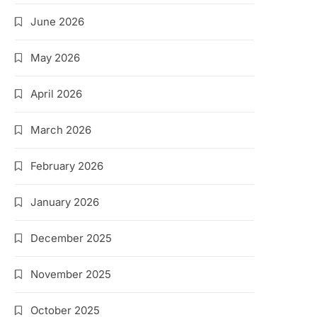
June 2026
May 2026
April 2026
March 2026
February 2026
January 2026
December 2025
November 2025
October 2025