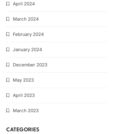
April 2024
March 2024
February 2024
January 2024
December 2023
May 2023
April 2023
March 2023
CATEGORIES