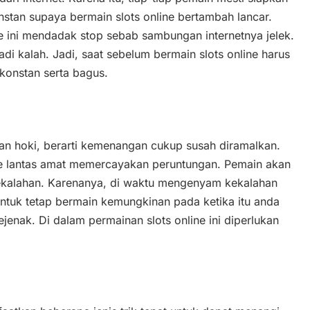
stan supaya bermain slots online bertambah lancar.
e ini mendadak stop sebab sambungan internetnya jelek.
i kalah. Jadi, saat sebelum bermain slots online harus
 konstan serta bagus.
n hoki, berarti kemenangan cukup susah diramalkan.
ine lantas amat memercayakan peruntungan. Pemain akan
ekalahan. Karenanya, di waktu mengenyam kekalahan
tuk tetap bermain kemungkinan pada ketika itu anda
jenak. Di dalam permainan slots online ini diperlukan