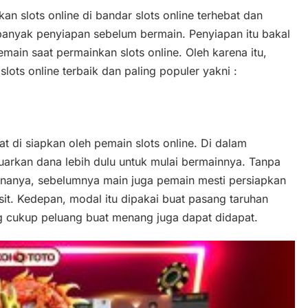
 slots online di bandar slots online terhebat dan
 banyak penyiapan sebelum bermain. Penyiapan itu bakal
in saat permainkan slots online. Oleh karena itu,
 slots online terbaik dan paling populer yakni :
t di siapkan oleh pemain slots online. Di dalam
luarkan dana lebih dulu untuk mulai bermainnya. Tanpa
renanya, sebelumnya main juga pemain mesti persiapkan
t. Kedepan, modal itu dipakai buat pasang taruhan
g cukup peluang buat menang juga dapat didapat.