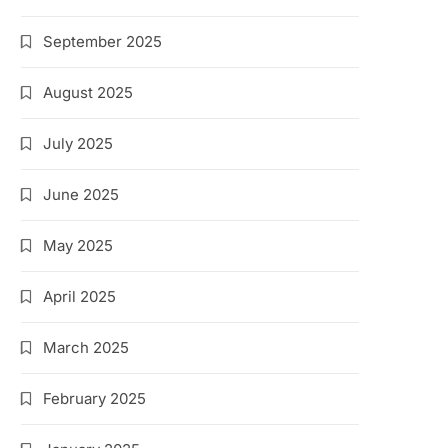
September 2025
August 2025
July 2025
June 2025
May 2025
April 2025
March 2025
February 2025