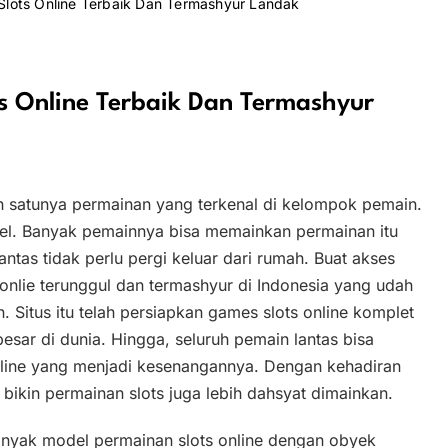
Slots Online Terbaik Dan Termashyur Landak
s Online Terbaik Dan Termashyur
lah satunya permainan yang terkenal di kelompok pemain.
pel. Banyak pemainnya bisa memainkan permainan itu
tas tidak perlu pergi keluar dari rumah. Buat akses
s onlie terunggul dan termashyur di Indonesia yang udah
 Situs itu telah persiapkan games slots online komplet
 besar di dunia. Hingga, seluruh pemain lantas bisa
nline yang menjadi kesenangannya. Dengan kehadiran
bikin permainan slots juga lebih dahsyat dimainkan.
banyak model permainan slots online dengan obyek