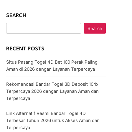
SEARCH
Search
RECENT POSTS
Situs Pasang Togel 4D Bet 100 Perak Paling
Aman di 2026 dengan Layanan Terpercaya
Rekomendasi Bandar Togel 3D Deposit 10rb
Terpercaya 2026 dengan Layanan Aman dan
Terpercaya
Link Alternatif Resmi Bandar Togel 4D
Terbesar Tahun 2026 untuk Akses Aman dan
Terpercaya