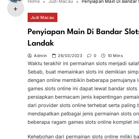
Home
Judi Macau
Penyiapan Main Di Bandar 
Judi Macau
Penyiapan Main Di Bandar Slot
Landak
Admin
26/03/2023
0
10 Mins
Waktu terakhir ini permainan slots menjadi sa
Sebab, buat memainkan slots ini demikian sim
dengan online membikin beberapa pemujanya lan
games slots online ini dapat lewat bandar slot
persiapkan bermacam jenis kepentingan pemain.
dari provider slots online terhebat serta paling
mendapatkan pelbagai jenis permainan slots o
beberapa ragam games slots online komplet ini 
Kehebohan dari permainan slots online miliki 