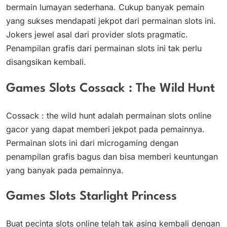
bermain lumayan sederhana. Cukup banyak pemain
yang sukses mendapati jekpot dari permainan slots ini.
Jokers jewel asal dari provider slots pragmatic.
Penampilan grafis dari permainan slots ini tak perlu
disangsikan kembali.
Games Slots Cossack : The Wild Hunt
Cossack : the wild hunt adalah permainan slots online
gacor yang dapat memberi jekpot pada pemainnya.
Permainan slots ini dari microgaming dengan
penampilan grafis bagus dan bisa memberi keuntungan
yang banyak pada pemainnya.
Games Slots Starlight Princess
Buat pecinta slots online telah tak asing kembali dengan