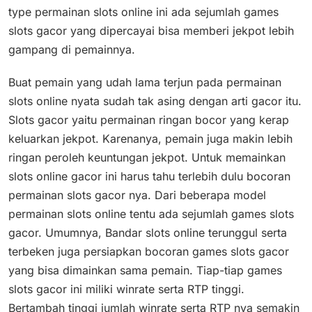
type permainan slots online ini ada sejumlah games
slots gacor yang dipercayai bisa memberi jekpot lebih
gampang di pemainnya.
Buat pemain yang udah lama terjun pada permainan
slots online nyata sudah tak asing dengan arti gacor itu.
Slots gacor yaitu permainan ringan bocor yang kerap
keluarkan jekpot. Karenanya, pemain juga makin lebih
ringan peroleh keuntungan jekpot. Untuk memainkan
slots online gacor ini harus tahu terlebih dulu bocoran
permainan slots gacor nya. Dari beberapa model
permainan slots online tentu ada sejumlah games slots
gacor. Umumnya, Bandar slots online terunggul serta
terbeken juga persiapkan bocoran games slots gacor
yang bisa dimainkan sama pemain. Tiap-tiap games
slots gacor ini miliki winrate serta RTP tinggi.
Bertambah tinggi jumlah winrate serta RTP nya semakin