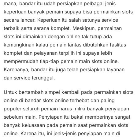
mana, bandar itu udah persiapkan pelbagai jenis
keperluan banyak pemain supaya bisa permainkan slots
secara lancar. Keperluan itu salah satunya service
terbaik serta sarana komplet. Meskipun, permainan
slots ini dimainkan dengan online tak tutup ada
kemungkinan kalau pemain lantas dibutuhkan faslitas
komplet dan pelayanan terpilih ini supaya lebih
mempermudah tiap-tiap pemain main slots online.
Karenanya, bandar itu juga telah persiapkan layanan
dan service terunggul.
Untuk bertambah simpel kembali pada permainkan slots
online di bandar slots online terhebat dan paling
populer seluruh pemain harus miliki banyak penyiapan
sebelum main. Penyiapan itu bakal memberinya sangat
banyak keluasaan pada pemain saat permainkan slots
online. Karena itu, ini jenis-jenis penyiapan main di