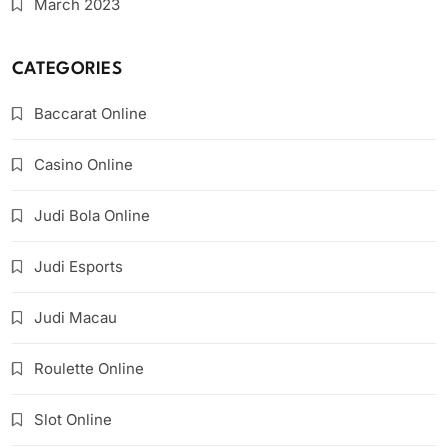
March 2023
CATEGORIES
Baccarat Online
Casino Online
Judi Bola Online
Judi Esports
Judi Macau
Roulette Online
Slot Online