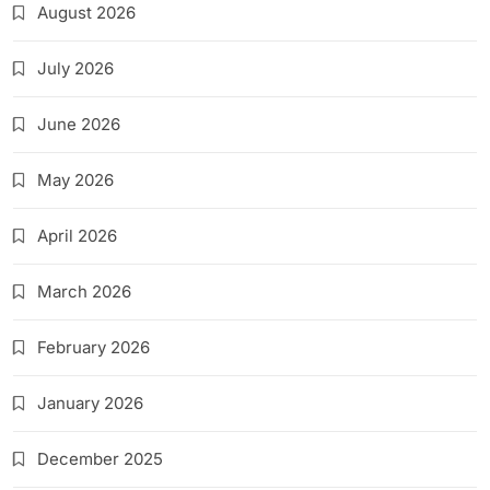
August 2026
July 2026
June 2026
May 2026
April 2026
March 2026
February 2026
January 2026
December 2025