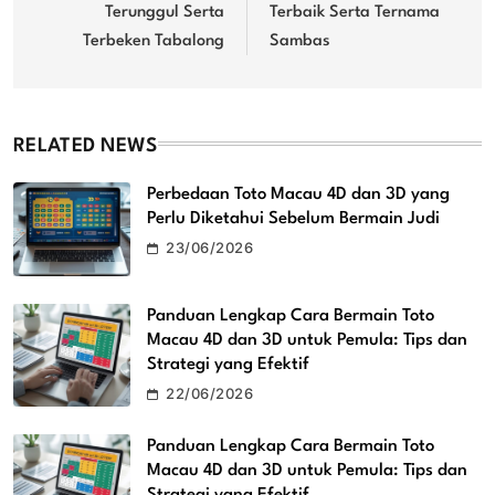
Terunggul Serta
Terbaik Serta Ternama
Terbeken Tabalong
Sambas
RELATED NEWS
Perbedaan Toto Macau 4D dan 3D yang
Perlu Diketahui Sebelum Bermain Judi
23/06/2026
Panduan Lengkap Cara Bermain Toto
Macau 4D dan 3D untuk Pemula: Tips dan
Strategi yang Efektif
22/06/2026
Panduan Lengkap Cara Bermain Toto
Macau 4D dan 3D untuk Pemula: Tips dan
Strategi yang Efektif