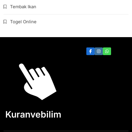
Tembak Ikan
Togel Online
Kuranvebilim