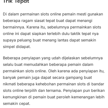
Trik Tepat
Di dalam permainan slots online pemain mesti gunakan
beberapa ragam siasat tepat buat dapat menangi
bermainnya. Karena itu, sebelumnya permainkan slots
online ini dapat siapkan terlebih dulu taktik tepat nya
supaya peluang buat menang lantas dapat semakin
simpel didapat.
Beberapa penyiapan yang udah dijelaskan sebelumnya
selalu buat memudahkan beberapa pemain dalam
permainkan slots online. Oleh karena ada penyiapan itu,
banyak pemain juga dapat secara gampang buat
nikmati beberapa kehebohan permainan slots di bandar
slots online terpilih dan ternama. Penyiapan pun berikan
kemungkinan di pemain buat peroleh kemenangan lebih
semakin cepat.