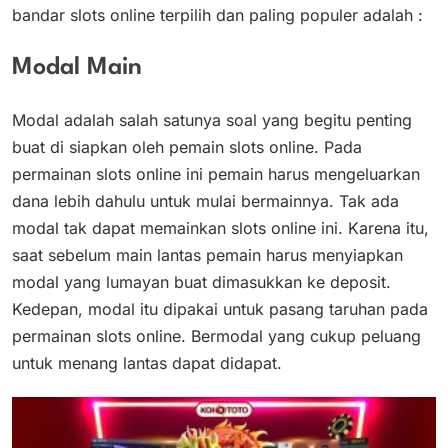
bandar slots online terpilih dan paling populer adalah :
Modal Main
Modal adalah salah satunya soal yang begitu penting
buat di siapkan oleh pemain slots online. Pada
permainan slots online ini pemain harus mengeluarkan
dana lebih dahulu untuk mulai bermainnya. Tak ada
modal tak dapat memainkan slots online ini. Karena itu,
saat sebelum main lantas pemain harus menyiapkan
modal yang lumayan buat dimasukkan ke deposit.
Kedepan, modal itu dipakai untuk pasang taruhan pada
permainan slots online. Bermodal yang cukup peluang
untuk menang lantas dapat didapat.