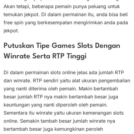
Akan tetapi, beberapa pemain punya peluang untuk
temukan jekpot. Di dalam permainan itu, anda bisa beli
free spin yang berkesempatan mengirimkan anda pada
jekpot.
Putuskan Tipe Games Slots Dengan
Winrate Serta RTP Tinggi
Di dalam permainan slots online jelas ada jumlah RTP
dan winrate. RTP sendiri yaitu alat ukuran pengembalian
yang nanti diterima oleh pemain. Makin bertambah
besar jumlah RTP nya makin bertambah besar juga
keuntungan yang nanti diperoleh oleh pemain.
Sementara itu winrate yaitu ukuran kemenangan slots
online. Semakin tambah besar jumlah winrate nya
bertambah besar juga kemungkinan peroleh