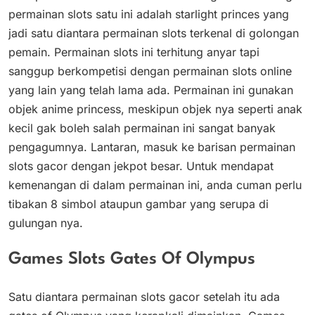
permainan slots satu ini adalah starlight princes yang
jadi satu diantara permainan slots terkenal di golongan
pemain. Permainan slots ini terhitung anyar tapi
sanggup berkompetisi dengan permainan slots online
yang lain yang telah lama ada. Permainan ini gunakan
objek anime princess, meskipun objek nya seperti anak
kecil gak boleh salah permainan ini sangat banyak
pengagumnya. Lantaran, masuk ke barisan permainan
slots gacor dengan jekpot besar. Untuk mendapat
kemenangan di dalam permainan ini, anda cuman perlu
tibakan 8 simbol ataupun gambar yang serupa di
gulungan nya.
Games Slots Gates Of Olympus
Satu diantara permainan slots gacor setelah itu ada