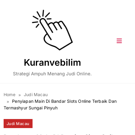
Skip
to
content
Kuranvebilim
Strategi Ampuh Menang Judi Online.
Home
Judi Macau
Penyiapan Main Di Bandar Slots Online Terbaik Dan
Termashyur Sungai Pinyuh
Judi Macau