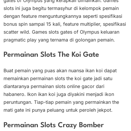
gates of Olympus yang kerapkali dimainkan. Games
slots ini juga begitu termasyhur di kelompok pemain
dengan feature menguntungkannya seperti spesifikasi
bonus spin sampai 15 kali, feature multiplier, spesifikasi
scatter wild. Games slots gates of Olympus keluaran
pragmatic play yang ternama di golongan pemain.
Permainan Slots The Koi Gate
Buat pemain yang puas akan nuansa ikan koi dapat
memainkan permainan slots the koi gate jadi satu
diantaranya permainan slots online gacor dari
habanero. Ikon ikan koi juga diyakini menjadi ikon
peruntungan. Tiap-tiap pemain yang permainkan the
mati gate ini punya peluang untuk peroleh jekpot.
Permainan Slots Crazy Bomber