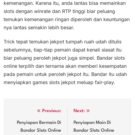
kemenangan. Karena itu, anda lantas bisa memainkan
slots dengan winrate dan RTP tinggi biar peluang
temukan kemenangan ringan diperoleh dan keuntungan
nya lantas semakin lebih besar.
Trick tepat temukan jekpot tumpah ruah udah ditulis
sebelumnya, tiap-tiap pemain dapat kenali siasat itu
biar peluang peroleh jekpot juga simpel. Bandar slots
online terpilih dan ternama akan memberi kesempatan
pada pemain untuk peroleh jekpot itu. Bandar itu udah
menyiapkan games slots jekpot meluap fair-play.
Post
Previous:
Next:
navigation
Penyiapan Bermain Di
Penyiapan Main Di
Bandar Slots Online
Bandar Slots Online