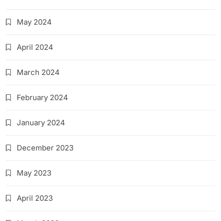
May 2024
April 2024
March 2024
February 2024
January 2024
December 2023
May 2023
April 2023