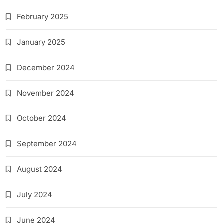
February 2025
January 2025
December 2024
November 2024
October 2024
September 2024
August 2024
July 2024
June 2024