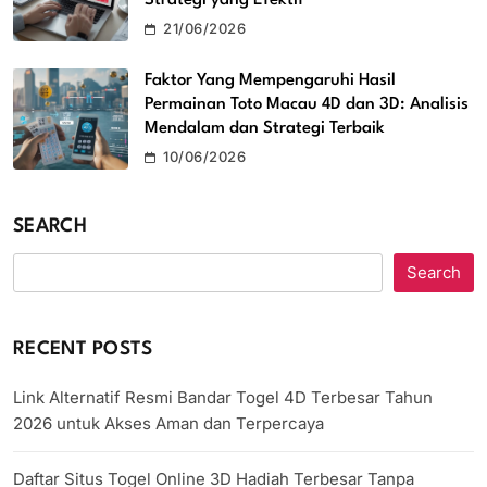
21/06/2026
Faktor Yang Mempengaruhi Hasil
Permainan Toto Macau 4D dan 3D: Analisis
Mendalam dan Strategi Terbaik
10/06/2026
SEARCH
Search
RECENT POSTS
Link Alternatif Resmi Bandar Togel 4D Terbesar Tahun
2026 untuk Akses Aman dan Terpercaya
Daftar Situs Togel Online 3D Hadiah Terbesar Tanpa