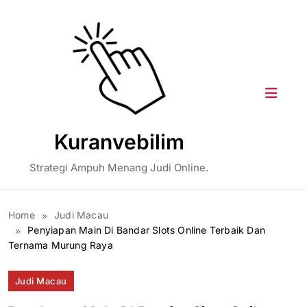
Skip
to
content
Kuranvebilim
Strategi Ampuh Menang Judi Online.
Home
Judi Macau
Penyiapan Main Di Bandar Slots Online Terbaik Dan
Ternama Murung Raya
Judi Macau