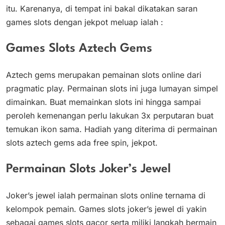
itu. Karenanya, di tempat ini bakal dikatakan saran
games slots dengan jekpot meluap ialah :
Games Slots Aztech Gems
Aztech gems merupakan pemainan slots online dari
pragmatic play. Permainan slots ini juga lumayan simpel
dimainkan. Buat memainkan slots ini hingga sampai
peroleh kemenangan perlu lakukan 3x perputaran buat
temukan ikon sama. Hadiah yang diterima di permainan
slots aztech gems ada free spin, jekpot.
Permainan Slots Joker’s Jewel
Joker’s jewel ialah permainan slots online ternama di
kelompok pemain. Games slots joker’s jewel di yakin
sebagai games slots gacor serta miliki langkah bermain