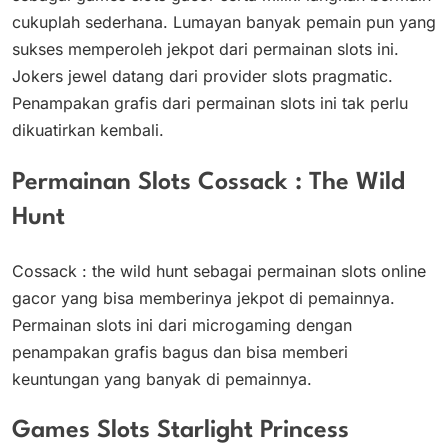
cukuplah sederhana. Lumayan banyak pemain pun yang
sukses memperoleh jekpot dari permainan slots ini.
Jokers jewel datang dari provider slots pragmatic.
Penampakan grafis dari permainan slots ini tak perlu
dikuatirkan kembali.
Permainan Slots Cossack : The Wild
Hunt
Cossack : the wild hunt sebagai permainan slots online
gacor yang bisa memberinya jekpot di pemainnya.
Permainan slots ini dari microgaming dengan
penampakan grafis bagus dan bisa memberi
keuntungan yang banyak di pemainnya.
Games Slots Starlight Princess