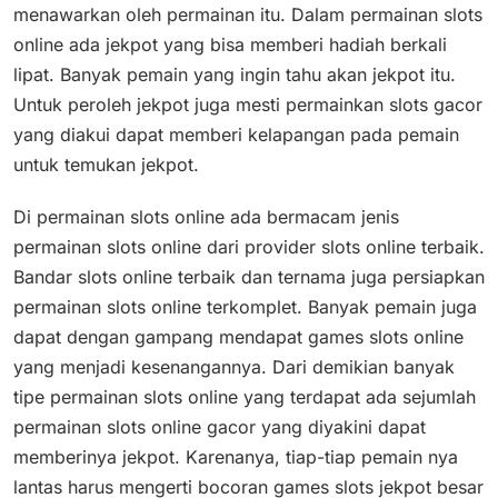
menawarkan oleh permainan itu. Dalam permainan slots
online ada jekpot yang bisa memberi hadiah berkali
lipat. Banyak pemain yang ingin tahu akan jekpot itu.
Untuk peroleh jekpot juga mesti permainkan slots gacor
yang diakui dapat memberi kelapangan pada pemain
untuk temukan jekpot.
Di permainan slots online ada bermacam jenis
permainan slots online dari provider slots online terbaik.
Bandar slots online terbaik dan ternama juga persiapkan
permainan slots online terkomplet. Banyak pemain juga
dapat dengan gampang mendapat games slots online
yang menjadi kesenangannya. Dari demikian banyak
tipe permainan slots online yang terdapat ada sejumlah
permainan slots online gacor yang diyakini dapat
memberinya jekpot. Karenanya, tiap-tiap pemain nya
lantas harus mengerti bocoran games slots jekpot besar