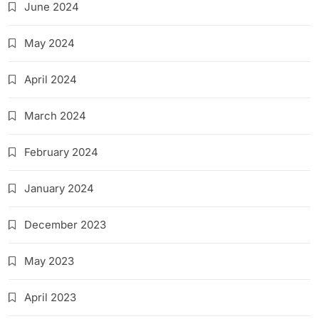
June 2024
May 2024
April 2024
March 2024
February 2024
January 2024
December 2023
May 2023
April 2023