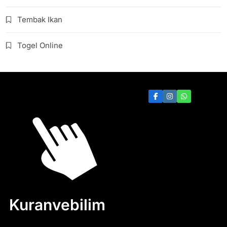
Tembak Ikan
Togel Online
Kuranvebilim