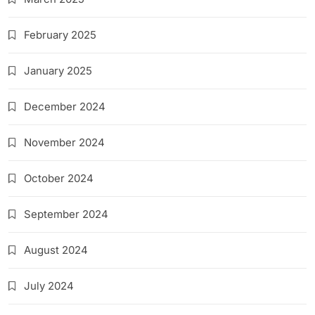
February 2025
January 2025
December 2024
November 2024
October 2024
September 2024
August 2024
July 2024