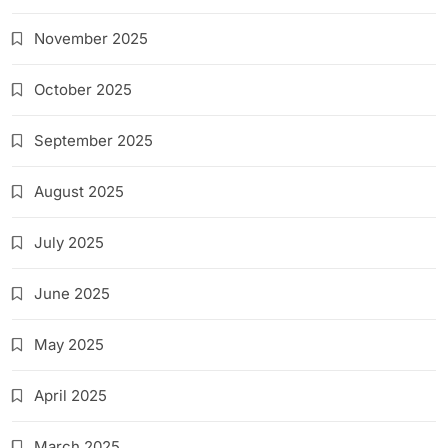
November 2025
October 2025
September 2025
August 2025
July 2025
June 2025
May 2025
April 2025
March 2025