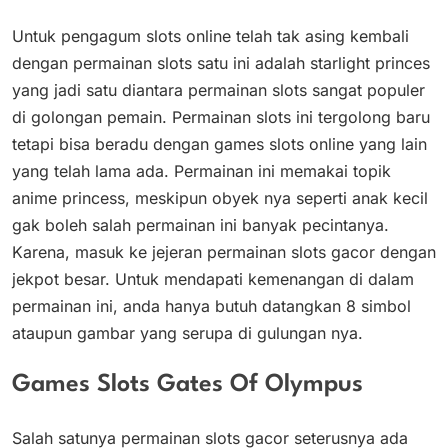
Untuk pengagum slots online telah tak asing kembali
dengan permainan slots satu ini adalah starlight princes
yang jadi satu diantara permainan slots sangat populer
di golongan pemain. Permainan slots ini tergolong baru
tetapi bisa beradu dengan games slots online yang lain
yang telah lama ada. Permainan ini memakai topik
anime princess, meskipun obyek nya seperti anak kecil
gak boleh salah permainan ini banyak pecintanya.
Karena, masuk ke jejeran permainan slots gacor dengan
jekpot besar. Untuk mendapati kemenangan di dalam
permainan ini, anda hanya butuh datangkan 8 simbol
ataupun gambar yang serupa di gulungan nya.
Games Slots Gates Of Olympus
Salah satunya permainan slots gacor seterusnya ada