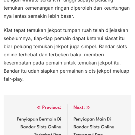
temukan kemenangan ringan diperoleh dan keuntungan
nya lantas semakin lebih besar.
Kiat tepat temukan jekpot tumpah ruah telah dijelaskan
sebelumnya, tiap-tiap pemain dapat ketahui siasat itu
biar peluang temukan jekpot juga simpel. Bandar slots
online terhebat dan terbeken bakal memberi
kesempatan pada pemain untuk temukan jekpot itu.
Bandar itu udah siapkan permainan slots jekpot meluap
fair-play.
Post
Previous:
Next:
navigation
Penyiapan Bermain Di
Penyiapan Main Di
Bandar Slots Online
Bandar Slots Online