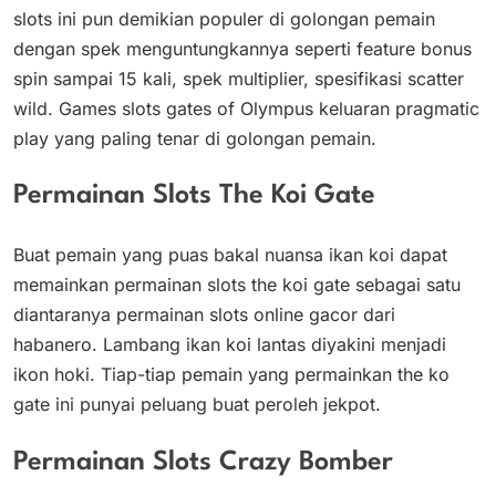
slots ini pun demikian populer di golongan pemain
dengan spek menguntungkannya seperti feature bonus
spin sampai 15 kali, spek multiplier, spesifikasi scatter
wild. Games slots gates of Olympus keluaran pragmatic
play yang paling tenar di golongan pemain.
Permainan Slots The Koi Gate
Buat pemain yang puas bakal nuansa ikan koi dapat
memainkan permainan slots the koi gate sebagai satu
diantaranya permainan slots online gacor dari
habanero. Lambang ikan koi lantas diyakini menjadi
ikon hoki. Tiap-tiap pemain yang permainkan the ko
gate ini punyai peluang buat peroleh jekpot.
Permainan Slots Crazy Bomber