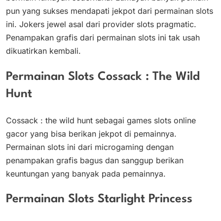
pun yang sukses mendapati jekpot dari permainan slots
ini. Jokers jewel asal dari provider slots pragmatic.
Penampakan grafis dari permainan slots ini tak usah
dikuatirkan kembali.
Permainan Slots Cossack : The Wild
Hunt
Cossack : the wild hunt sebagai games slots online
gacor yang bisa berikan jekpot di pemainnya.
Permainan slots ini dari microgaming dengan
penampakan grafis bagus dan sanggup berikan
keuntungan yang banyak pada pemainnya.
Permainan Slots Starlight Princess