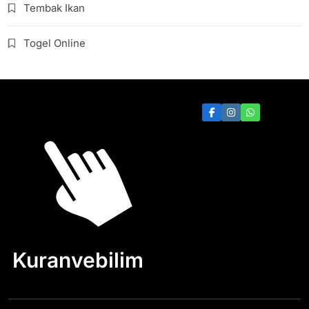
Tembak Ikan
Togel Online
Kuranvebilim