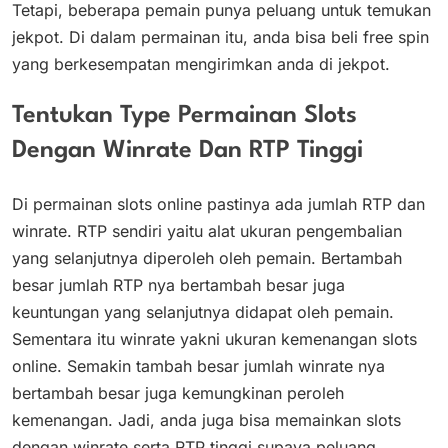
Tetapi, beberapa pemain punya peluang untuk temukan
jekpot. Di dalam permainan itu, anda bisa beli free spin
yang berkesempatan mengirimkan anda di jekpot.
Tentukan Type Permainan Slots
Dengan Winrate Dan RTP Tinggi
Di permainan slots online pastinya ada jumlah RTP dan
winrate. RTP sendiri yaitu alat ukuran pengembalian
yang selanjutnya diperoleh oleh pemain. Bertambah
besar jumlah RTP nya bertambah besar juga
keuntungan yang selanjutnya didapat oleh pemain.
Sementara itu winrate yakni ukuran kemenangan slots
online. Semakin tambah besar jumlah winrate nya
bertambah besar juga kemungkinan peroleh
kemenangan. Jadi, anda juga bisa memainkan slots
dengan winrate serta RTP tinggi supaya peluang