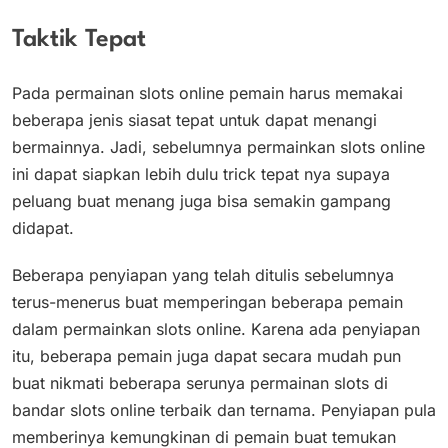
Taktik Tepat
Pada permainan slots online pemain harus memakai
beberapa jenis siasat tepat untuk dapat menangi
bermainnya. Jadi, sebelumnya permainkan slots online
ini dapat siapkan lebih dulu trick tepat nya supaya
peluang buat menang juga bisa semakin gampang
didapat.
Beberapa penyiapan yang telah ditulis sebelumnya
terus-menerus buat memperingan beberapa pemain
dalam permainkan slots online. Karena ada penyiapan
itu, beberapa pemain juga dapat secara mudah pun
buat nikmati beberapa serunya permainan slots di
bandar slots online terbaik dan ternama. Penyiapan pula
memberinya kemungkinan di pemain buat temukan