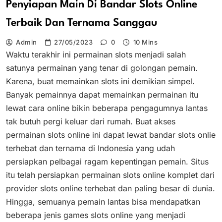
Penyiapan Main Di Bandar Slots Online
Terbaik Dan Ternama Sanggau
Admin
27/05/2023
0
10 Mins
Waktu terakhir ini permainan slots menjadi salah
satunya permainan yang tenar di golongan pemain.
Karena, buat memainkan slots ini demikian simpel.
Banyak pemainnya dapat memainkan permainan itu
lewat cara online bikin beberapa pengagumnya lantas
tak butuh pergi keluar dari rumah. Buat akses
permainan slots online ini dapat lewat bandar slots onlie
terhebat dan ternama di Indonesia yang udah
persiapkan pelbagai ragam kepentingan pemain. Situs
itu telah persiapkan permainan slots online komplet dari
provider slots online terhebat dan paling besar di dunia.
Hingga, semuanya pemain lantas bisa mendapatkan
beberapa jenis games slots online yang menjadi