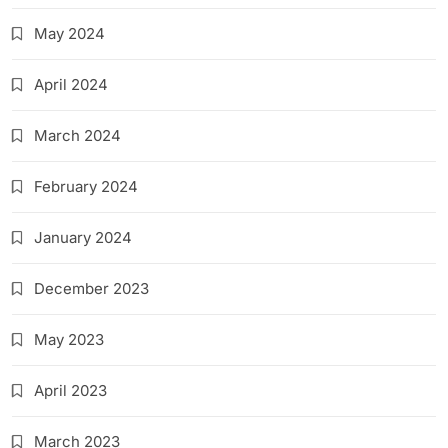
May 2024
April 2024
March 2024
February 2024
January 2024
December 2023
May 2023
April 2023
March 2023