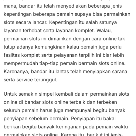
mana, bandar itu telah menyediakan beberapa jenis
kepentingan beberapa pemain supaya bisa permainkan
slots secara lancar. Kepentingan itu salah satunya
layanan terhebat serta layanan komplet. Walau,
permainan slots ini dimainkan dengan cara online tak
tutup adanya kemungkinan kalau pemain juga perlu
faslitas komplet serta pelayanan terpilih ini biar lebih
mempermudah tiap-tiap pemain bermain slots online.
Karenanya, bandar itu lantas telah menyiapkan sarana
serta service terunggul.
Untuk semakin simpel kembali dalam permainkan slots
online di bandar slots online terbaik dan terbeken
seluruh pemain harus juga mempunyai begitu banyak
penyiapan sebelum bermain. Penyiapan itu bakal
berikan begitu banyak keringanan pada pemain waktu
permainkan slots online. Karena itu, berikut ini jenis-