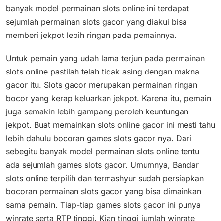
banyak model permainan slots online ini terdapat
sejumlah permainan slots gacor yang diakui bisa
memberi jekpot lebih ringan pada pemainnya.
Untuk pemain yang udah lama terjun pada permainan
slots online pastilah telah tidak asing dengan makna
gacor itu. Slots gacor merupakan permainan ringan
bocor yang kerap keluarkan jekpot. Karena itu, pemain
juga semakin lebih gampang peroleh keuntungan
jekpot. Buat memainkan slots online gacor ini mesti tahu
lebih dahulu bocoran games slots gacor nya. Dari
sebegitu banyak model permainan slots online tentu
ada sejumlah games slots gacor. Umumnya, Bandar
slots online terpilih dan termashyur sudah persiapkan
bocoran permainan slots gacor yang bisa dimainkan
sama pemain. Tiap-tiap games slots gacor ini punya
winrate serta RTP tinggi. Kian tinggi jumlah winrate