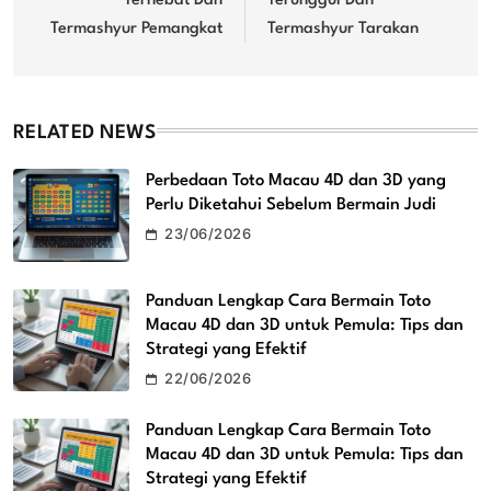
Terhebat Dan
Terunggul Dan
Termashyur Pemangkat
Termashyur Tarakan
RELATED NEWS
Perbedaan Toto Macau 4D dan 3D yang
Perlu Diketahui Sebelum Bermain Judi
23/06/2026
Panduan Lengkap Cara Bermain Toto
Macau 4D dan 3D untuk Pemula: Tips dan
Strategi yang Efektif
22/06/2026
Panduan Lengkap Cara Bermain Toto
Macau 4D dan 3D untuk Pemula: Tips dan
Strategi yang Efektif