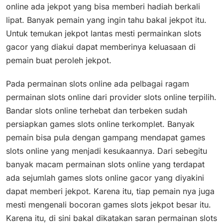
online ada jekpot yang bisa memberi hadiah berkali
lipat. Banyak pemain yang ingin tahu bakal jekpot itu.
Untuk temukan jekpot lantas mesti permainkan slots
gacor yang diakui dapat memberinya keluasaan di
pemain buat peroleh jekpot.
Pada permainan slots online ada pelbagai ragam
permainan slots online dari provider slots online terpilih.
Bandar slots online terhebat dan terbeken sudah
persiapkan games slots online terkomplet. Banyak
pemain bisa pula dengan gampang mendapat games
slots online yang menjadi kesukaannya. Dari sebegitu
banyak macam permainan slots online yang terdapat
ada sejumlah games slots online gacor yang diyakini
dapat memberi jekpot. Karena itu, tiap pemain nya juga
mesti mengenali bocoran games slots jekpot besar itu.
Karena itu, di sini bakal dikatakan saran permainan slots