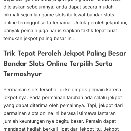
dijelaskan sebelumnya, anda dapat secara mudah
nikmati sejumlah game slots itu lewat bandar slots
online terunggul serta ternama. Untuk peroleh jekpot ini,
banyak pemain juga harus siapkan taktik tepat buat
temukan jekpot paling besar ini.
Trik Tepat Peroleh Jekpot Paling Besar
Bandar Slots Online Terpilih Serta
Termashyur
Permainan slots tersohor di kelompok pemain karena
jekpot nya. Pada permainan taruhan ada selalu jekpot
yang dapat diterima oleh pemainnya. Tapi, jekpot dari
permainan slots online ini berasa istimewa lantaran
jumlah keuntungan nya begitu besar. Pemain dapat
mendapat hadiah berkali lipat dari jekpot itu. Jekpot