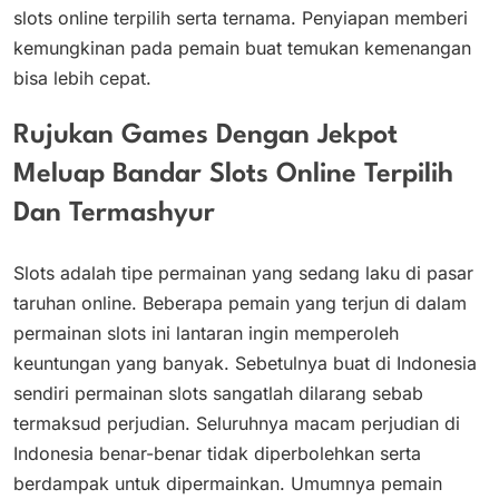
slots online terpilih serta ternama. Penyiapan memberi
kemungkinan pada pemain buat temukan kemenangan
bisa lebih cepat.
Rujukan Games Dengan Jekpot
Meluap Bandar Slots Online Terpilih
Dan Termashyur
Slots adalah tipe permainan yang sedang laku di pasar
taruhan online. Beberapa pemain yang terjun di dalam
permainan slots ini lantaran ingin memperoleh
keuntungan yang banyak. Sebetulnya buat di Indonesia
sendiri permainan slots sangatlah dilarang sebab
termaksud perjudian. Seluruhnya macam perjudian di
Indonesia benar-benar tidak diperbolehkan serta
berdampak untuk dipermainkan. Umumnya pemain