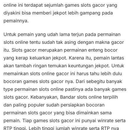
online ini terdapat sejumlah games slots gacor yang
diyakini bisa memberi jekpot lebih gampang pada
pemainnya.
Untuk pemain yang udah lama terjun pada permainan
slots online tentu sudah tak asing dengan makna gacor
itu. Slots gacor merupakan permainan enteng bocor
yang kerap keluarkan jekpot. Karena itu, pemain lantas
akan tambah ringan temukan keuntungan jekpot. Untuk
memainkan slots online gacor ini harus tahu lebih dulu
bocoran games slots gacor nya. Dari sebegitu banyak
type permainan slots online pastinya ada banyak games
slots gacor. Kebanyakan, Bandar slots online terpilih
dan paling populer sudah persiapkan bocoran
permainan slots gacor yang bisa dimainkan sama
pemain. Tiap games slots gacor ini punyai winrate serta
RTP tinggi. Lebih tinggi jumlah winrate serta RTP nya