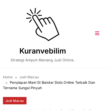
Skip
to
content
Kuranvebilim
Strategi Ampuh Menang Judi Online.
Home
Judi Macau
Penyiapan Main Di Bandar Slots Online Terbaik Dan
Ternama Sungai Pinyuh
Judi Macau