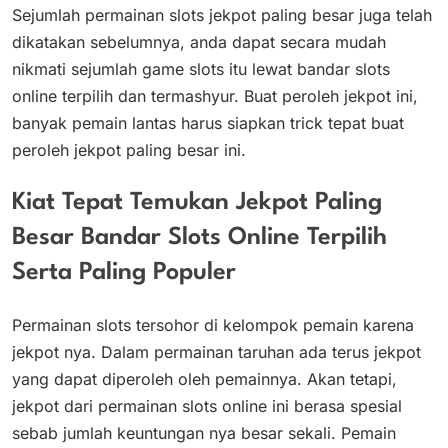
Sejumlah permainan slots jekpot paling besar juga telah
dikatakan sebelumnya, anda dapat secara mudah
nikmati sejumlah game slots itu lewat bandar slots
online terpilih dan termashyur. Buat peroleh jekpot ini,
banyak pemain lantas harus siapkan trick tepat buat
peroleh jekpot paling besar ini.
Kiat Tepat Temukan Jekpot Paling
Besar Bandar Slots Online Terpilih
Serta Paling Populer
Permainan slots tersohor di kelompok pemain karena
jekpot nya. Dalam permainan taruhan ada terus jekpot
yang dapat diperoleh oleh pemainnya. Akan tetapi,
jekpot dari permainan slots online ini berasa spesial
sebab jumlah keuntungan nya besar sekali. Pemain