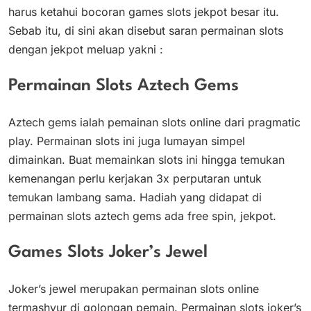
harus ketahui bocoran games slots jekpot besar itu.
Sebab itu, di sini akan disebut saran permainan slots
dengan jekpot meluap yakni :
Permainan Slots Aztech Gems
Aztech gems ialah pemainan slots online dari pragmatic
play. Permainan slots ini juga lumayan simpel
dimainkan. Buat memainkan slots ini hingga temukan
kemenangan perlu kerjakan 3x perputaran untuk
temukan lambang sama. Hadiah yang didapat di
permainan slots aztech gems ada free spin, jekpot.
Games Slots Joker’s Jewel
Joker’s jewel merupakan permainan slots online
termashyur di golongan pemain. Permainan slots joker’s