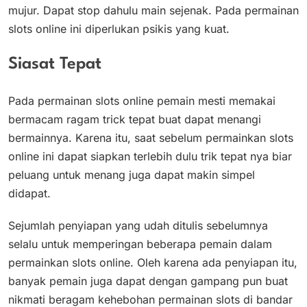
mujur. Dapat stop dahulu main sejenak. Pada permainan
slots online ini diperlukan psikis yang kuat.
Siasat Tepat
Pada permainan slots online pemain mesti memakai
bermacam ragam trick tepat buat dapat menangi
bermainnya. Karena itu, saat sebelum permainkan slots
online ini dapat siapkan terlebih dulu trik tepat nya biar
peluang untuk menang juga dapat makin simpel
didapat.
Sejumlah penyiapan yang udah ditulis sebelumnya
selalu untuk memperingan beberapa pemain dalam
permainkan slots online. Oleh karena ada penyiapan itu,
banyak pemain juga dapat dengan gampang pun buat
nikmati beragam kehebohan permainan slots di bandar