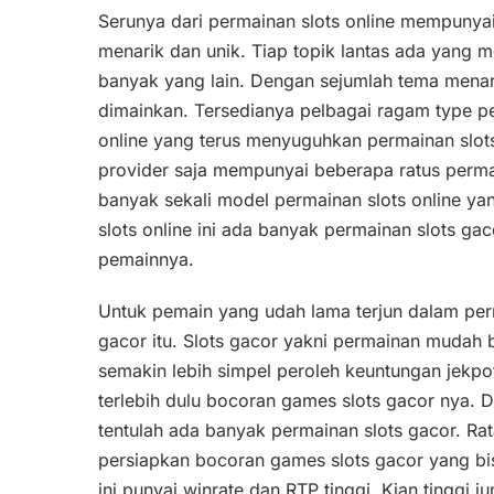
Serunya dari permainan slots online mempunya
menarik dan unik. Tiap topik lantas ada yang m
banyak yang lain. Dengan sejumlah tema menarik
dimainkan. Tersedianya pelbagai ragam type per
online yang terus menyuguhkan permainan slot
provider saja mempunyai beberapa ratus permain
banyak sekali model permainan slots online y
slots online ini ada banyak permainan slots gac
pemainnya.
Untuk pemain yang udah lama terjun dalam perma
gacor itu. Slots gacor yakni permainan mudah 
semakin lebih simpel peroleh keuntungan jekpot
terlebih dulu bocoran games slots gacor nya. 
tentulah ada banyak permainan slots gacor. Rat
persiapkan bocoran games slots gacor yang bi
ini punyai winrate dan RTP tinggi. Kian tinggi 