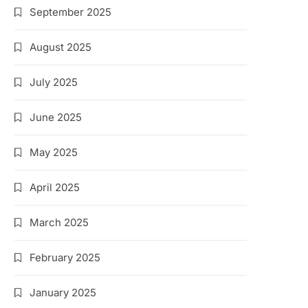
September 2025
August 2025
July 2025
June 2025
May 2025
April 2025
March 2025
February 2025
January 2025