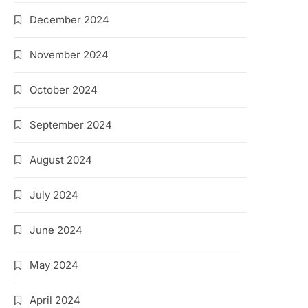
December 2024
November 2024
October 2024
September 2024
August 2024
July 2024
June 2024
May 2024
April 2024