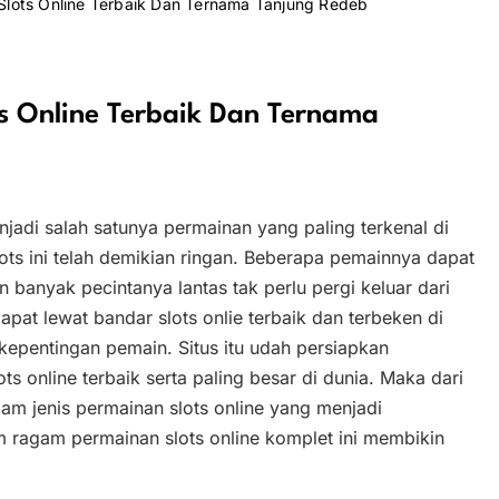
Slots Online Terbaik Dan Ternama Tanjung Redeb
s Online Terbaik Dan Ternama
njadi salah satunya permainan yang paling terkenal di
ts ini telah demikian ringan. Beberapa pemainnya dapat
 banyak pecintanya lantas tak perlu pergi keluar dari
apat lewat bandar slots onlie terbaik dan terbeken di
 kepentingan pemain. Situs itu udah persiapkan
ts online terbaik serta paling besar di dunia. Maka dari
gam jenis permainan slots online yang menjadi
agam permainan slots online komplet ini membikin