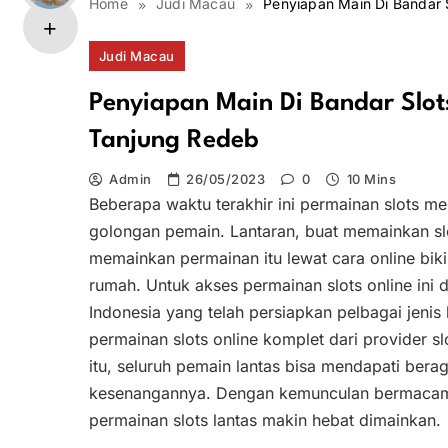
Home
Judi Macau
Penyiapan Main Di Bandar 
Judi Macau
Penyiapan Main Di Bandar Slot
Tanjung Redeb
Admin
26/05/2023
0
10 Mins
Beberapa waktu terakhir ini permainan slots me
golongan pemain. Lantaran, buat memainkan slo
memainkan permainan itu lewat cara online bikin
rumah. Untuk akses permainan slots online ini d
Indonesia yang telah persiapkan pelbagai jenis
permainan slots online komplet dari provider slo
itu, seluruh pemain lantas bisa mendapati bera
kesenangannya. Dengan kemunculan bermacam r
permainan slots lantas makin hebat dimainkan.