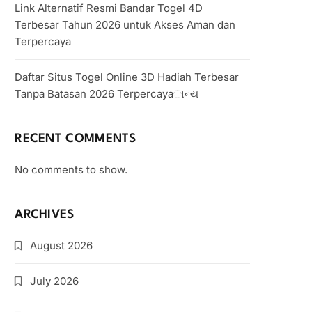
Link Alternatif Resmi Bandar Togel 4D
Terbesar Tahun 2026 untuk Akses Aman dan
Terpercaya
Daftar Situs Togel Online 3D Hadiah Terbesar
Tanpa Batasan 2026 Terpercayaાન્ય
RECENT COMMENTS
No comments to show.
ARCHIVES
August 2026
July 2026