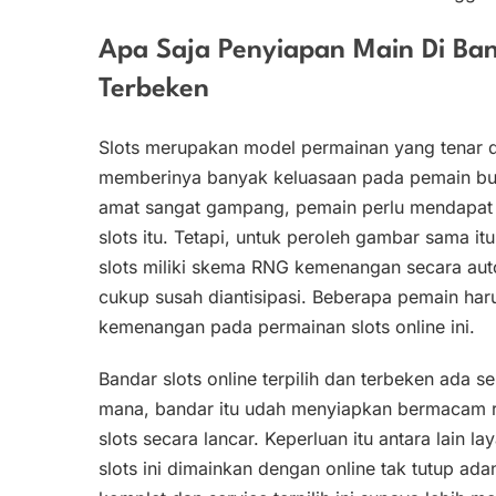
Apa Saja Penyiapan Main Di Ban
Terbeken
Slots merupakan model permainan yang tenar d
memberinya banyak keluasaan pada pemain buat 
amat sangat gampang, pemain perlu mendapat
slots itu. Tetapi, untuk peroleh gambar sama i
slots miliki skema RNG kemenangan secara auto
cukup susah diantisipasi. Beberapa pemain har
kemenangan pada permainan slots online ini.
Bandar slots online terpilih dan terbeken ada s
mana, bandar itu udah menyiapkan bermacam 
slots secara lancar. Keperluan itu antara lain 
slots ini dimainkan dengan online tak tutup ad