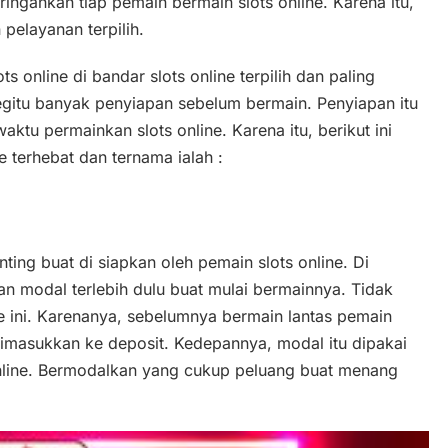
eringankan tiap pemain bermain slots online. Karena itu,
pelayanan terpilih.
s online di bandar slots online terpilih dan paling
gitu banyak penyiapan sebelum bermain. Penyiapan itu
tu permainkan slots online. Karena itu, berikut ini
e terhebat dan ternama ialah :
ting buat di siapkan oleh pemain slots online. Di
kan modal terlebih dulu buat mulai bermainnya. Tidak
e ini. Karenanya, sebelumnya bermain lantas pemain
masukkan ke deposit. Kedepannya, modal itu dipakai
nline. Bermodalkan yang cukup peluang buat menang